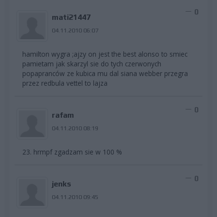
0
mati21447
04.11.2010 06:07
hamilton wygra ;ajzy on jest the best alonso to smiec
pamietam jak skarzyl sie do tych czerwonych
popapranców ze kubica mu dal siana webber przegra
przez redbula vettel to lajza
0
rafam
04.11.2010 08:19
23. hrmpf zgadzam sie w 100 %
0
jenks
04.11.2010 09:45