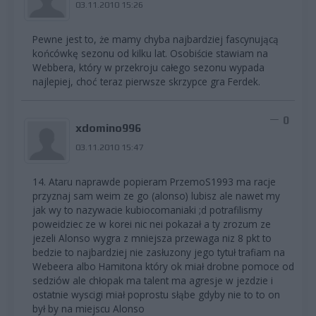
03.11.2010 15:26
Pewne jest to, że mamy chyba najbardziej fascynującą
końcówkę sezonu od kilku lat. Osobiście stawiam na
Webbera, który w przekroju całego sezonu wypada
najlepiej, choć teraz pierwsze skrzypce gra Ferdek.
0
xdomino996
03.11.2010 15:47
14. Ataru naprawde popieram PrzemoS1993 ma racje
przyznaj sam weim ze go (alonso) lubisz ale nawet my
jak wy to nazywacie kubiocomaniaki ;d potrafilismy
poweidziec ze w korei nic nei pokazał a ty zrozum ze
jezeli Alonso wygra z mniejsza przewaga niz 8 pkt to
bedzie to najbardziej nie zasłuzony jego tytuł trafiam na
Webeera albo Hamitona który ok miał drobne pomoce od
sedziów ale chłopak ma talent ma agresje w jezdzie i
ostatnie wyscigi miał poprostu słąbe gdyby nie to to on
był by na miejscu Alonso