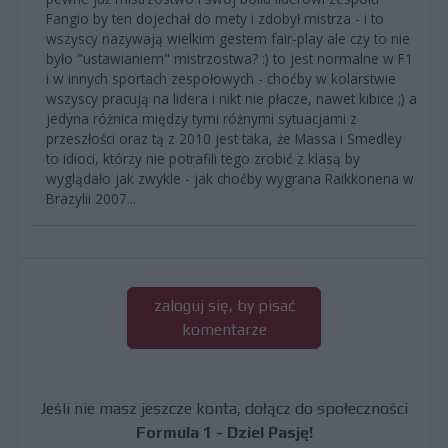
Fangio by ten dojechał do mety i zdobył mistrza - i to
wszyscy nazywają wielkim gestem fair-play ale czy to nie
było "ustawianiem" mistrzostwa? :) to jest normalne w F1
i w innych sportach zespołowych - choćby w kolarstwie
wszyscy pracują na lidera i nikt nie płacze, nawet kibice ;) a
jedyna różnica między tymi różnymi sytuacjami z
przeszłości oraz tą z 2010 jest taka, że Massa i Smedley
to idioci, którzy nie potrafili tego zrobić z klasą by
wyglądało jak zwykle - jak choćby wygrana Raikkonena w
Brazylii 2007...
zaloguj się, by pisać
komentarze
Jeśli nie masz jeszcze konta, dołącz do społeczności
Formula 1 - Dziel Pasję!