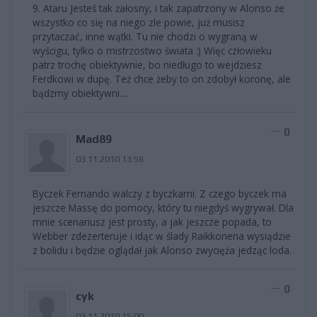
9. Ataru Jesteś tak żałosny, i tak zapatrzony w Alonso że
wszystko co się na niego zle powie, już musisz
przytaczać, inne wątki. Tu nie chodzi o wygraną w
wyścigu, tylko o mistrzostwo świata :) Więc człowieku
patrz trochę obiektywnie, bo niedługo to wejdziesz
Ferdkowi w dupę. Też chce żeby to on zdobył koronę, ale
bądzmy obiektywni....
0
Mad89
03.11.2010 13:58
Byczek Fernando walczy z byczkami. Z czego byczek ma
jeszcze Massę do pomocy, który tu niegdyś wygrywał. Dla
mnie scenariusz jest prosty, a jak jeszcze popada, to
Webber zdezerteruje i idąc w ślady Raikkonena wysiądzie
z bolidu i będzie oglądał jak Alonso zwycięża jedząc loda.
0
cyk
03.11.2010 15:00