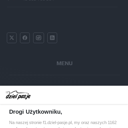
MENU
WYŚCIGI F1
KIEROWCY F1
Drogi Użytkowniku,
ZESPOŁY F1
Na naszej stronie f1.dziel-pasje.pl, my oraz naszych 1162
TORY F1