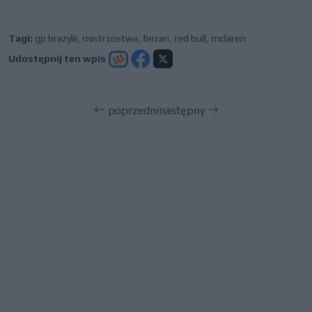
Tagi:
gp brazylii
,
mistrzostwa
,
ferrari
,
red bull
,
mclaren
Udostępnij ten wpis
poprzedni
następny