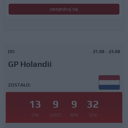
zarejestruj się
DO
21.08 - 23.08
GP Holandii
ZOSTAŁO:
13
9
9
31
DNI
GODZ
MIN
SEK