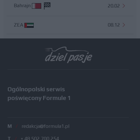
Bahrajn
20.02
ZEA
08.12
Wszystkie testy
Ogólnopolski serwis
poświęcony Formule 1
M
/
redakcja@formula1.pl
T
/
+ 48 502 700 254