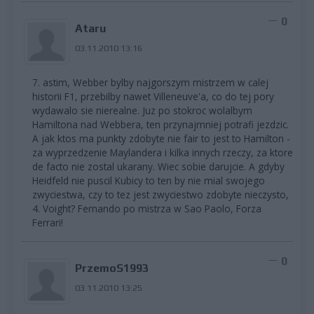
0
Ataru
03.11.2010 13:16
7. astim, Webber bylby najgorszym mistrzem w calej
historii F1, przebilby nawet Villeneuve'a, co do tej pory
wydawalo sie nierealne. Juz po stokroc wolalbym
Hamiltona nad Webbera, ten przynajmniej potrafi jezdzic.
A jak ktos ma punkty zdobyte nie fair to jest to Hamilton -
za wyprzedzenie Maylandera i kilka innych rzeczy, za ktore
de facto nie zostal ukarany. Wiec sobie darujcie. A gdyby
Heidfeld nie puscil Kubicy to ten by nie mial swojego
zwyciestwa, czy to tez jest zwyciestwo zdobyte nieczysto,
4. Voight? Fernando po mistrza w Sao Paolo, Forza
Ferrari!
0
PrzemoS1993
03.11.2010 13:25