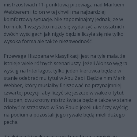
mistrzostwach 11-punktową przewagą nad Markiem
Webberem i to on w tej chwili ma najbardziej
komfortową sytuację. Nie zapominajmy jednak, że w
Formule 1 wszystko może się wydarzyć a w ostatnich
dwóch wyścigach jak nigdy będzie liczyła się nie tylko
wysoka forma ale także niezawodność.
Przewaga Hiszpana w klasyfikacji jest na tyle mała, że
istnieje wiele różnych scenariuszy. Jeżeli Alonso wygra
wyścig na Interlagos, tylko jeden kierowca będzie w
stanie odebrać mu tytuł w Abu Zabi. Będzie nim Mark
Webber, który musiałby finiszować na przynajmniej
czwartej pozycji, aby liczyć się jeszcze w walce o tytuł.
Hiszpan, dwukrotny mistrz świata będzie także w stanie
zdobyć mistrzostwo w Sao Paulo jeżeli ukończy wyścig
na podium a pozostali jego rywale będą mieli dużego
pecha.
Z całej piątki walczącej o mistrzostwo najmniejsze