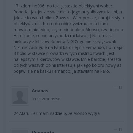
17. xdomino996, no tak, jestescie obiektywni wobec
Roberta, jak jedzie swietnie to jego arcyolbrzymi talent, a
jak zle to wina bolidu. Zawsze. Wiec prosze, daruj teksty o
obiektywizmie, bo co do obiektywizmu to tu i tam
mowilem niejedno, czy to niecieplo o Alonso, czy cieplo o
Hamiltonie, co nie przychodzi mi latwo ;-) Natomiast
niektorzy z kibicow Roberta NIGDY go nie skrytykowali.
Nikt nie zasluguje na tytul bardziej niz Fernando, bo majac
3 bolid w stawce prowadzi w tych mistrzostwach. Jest
najlepszym z kierowcow w stawce. Mnie bardziej zreszta
od tych waszych opinii interesuje jakiego koloru nowy as
pojawi sie na kasku Fernando. Ja stawiam na karo.
0
Ananas
03.11.2010 19:58
24.Ataru Też mam nadzieję, że Alonso wygra
0
Vysogota