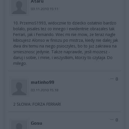
Ataru
03.11.2010 15:11
10. PrzemoS1993, widocznie to dziecko ostatnio bardzo
bolalo, pisales tez co innego i ewidentnie obrazales tak
Ferrari, jak i Fernando. Wiec mi nie mow, ze teraz nagle
kibicujesz Alonso w finiszu po mistrza, kiedy nie dalej jak
dwa dni temu na niego psioczyles, bo to juz zakrawa na
smiesznosc jedynie. Takze naprawde, jesli mozesz -
daruj i sobie, i mnie, i wszystkim, ktorzy to czytaja. Do
milego.
0
matinho99
03.11.2010 15:18
2 SŁOWA: FORZA FERRARI
0
Gosu