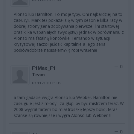
Alonso lub Hamilton. To moje typy. Oni najbardziej na to
zasłużyli. Mark też pokazał się w tym sezonie kilka razy w
dobrej strony(seria zdobywania pierwszej lini startowej
oraz kilka wspaniałych zwycięstw) Jednak w porównaniu z
Alonso ma fatalną koncówke. Fernando w sytuacji
kryzysowej zaczoł jeździć kapitalnie a jego seria
podiów(dobrze napisałem???) robi wrażenie
0
F1Max_F1
Team
03.11.2010 15:06
a tam gadacie wygra Alonso lub Webber. Hamilton nie
zasługuje jest z młody i za głupi by być mistrzem teraz. W
2008 wygrał fartem bo miał troszkę lepszy bolid, teraz
szanse są równiejsze i wygra Alonso lub Webber !!
0