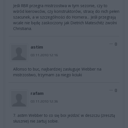
Jeśli RBR przegra mistrzostwa w tym sezonie, czy to
wśród kierowców, czy konstruktorów, stracę do nich pełen
szacunek, a w szczególności do Hornera... Jeśli przegrają
wcale nie będę zaskoczony jak Dietrich Mateschitz zwolni
Christiana.
0
astim
03.11.2010 12:16
Allonso to buc, najbardziej zasługuje Webber na
mistrzostwo, trzymam za niego kciuki
0
rafam
03.11.2010 12:36
7. astim Webber to co się boi jeździć w deszczu (zresztą
słusznie) nie żartuj sobie.