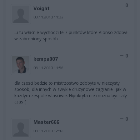
0
Voight
03.11.2010 11:32
...i tu właśnie wychodzi te 7 punktów które Alonso zdobył
w zabroniony sposób
0
kempa007
03.11.2010 11:56
dla czesci bedzie to mistrzostwo zdobyte w nieczysty
sposob, dla innych w zwykle druzynowe zagranie- jak w
kazdym zespole wlasciwie. Hipokryta nie mozna byc caly
czas :)
0
Master666
03.11.2010 12:12