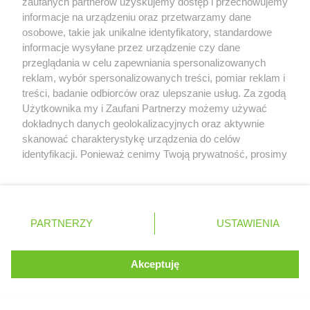
zaufanych partnerów uzyskujemy dostęp i przechowujemy
informacje na urządzeniu oraz przetwarzamy dane
osobowe, takie jak unikalne identyfikatory, standardowe
PARTNERZY
informacje wysyłane przez urządzenie czy dane
przeglądania w celu zapewniania spersonalizowanych
reklam, wybór spersonalizowanych treści, pomiar reklam i
treści, badanie odbiorców oraz ulepszanie usług. Za zgodą
skijumping.pl
Serwis internetowy, z którego korzystasz, używa plików
Użytkownika my i Zaufani Partnerzy możemy używać
cookies. Są to pliki instalowane w urządzeniach
dokładnych danych geolokalizacyjnych oraz aktywnie
protipster.pl
końcowych osób korzystających z serwisu, w celu
skanować charakterystykę urządzenia do celów
administrowania serwisem, poprawy jakości
identyfikacji. Ponieważ cenimy Twoją prywatność, prosimy
ruletka online
świadczonych usług w tym dostosowania treści serwisu
o zgodę na korzystanie z tych technologii poprzez
do preferencji użytkownika, utrzymania sesji
kliknięcie „Akceptuję”. Zgoda jest dobrowolna i zawsze
użytkownika oraz dla celów statystycznych i
możesz ją zmienić/wycofać klikając przycisk ustawień
WIADOMOŚCI
targetowania behawioralnego reklamy.
prywatności znajdujący się w lewym dolnym rogu strony
PARTNERZY
Dowiedz się więcej o naszej polityce
USTAWIENIA
. Niektóre rodzaje przetwarzania danych nie wymagają
prywatności
zgody użytkownika, ale masz prawo sprzeciwić się
takiemu przetwarzaniu. Preferencje będą miały
Akceptuję
ROZUMIEM
Walka o mistrzostwo do końca zeszłego
zastosowania tylko na tej witrynie.
sezonu odbiła się słabszą formą McLarena na
Zapoznaj się z poniższymi informacjami, abyś mógł
początku tego roku