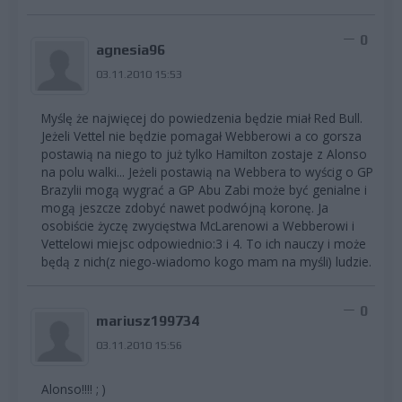
0
agnesia96
03.11.2010 15:53
Myślę że najwięcej do powiedzenia będzie miał Red Bull.
Jeżeli Vettel nie będzie pomagał Webberowi a co gorsza
postawią na niego to już tylko Hamilton zostaje z Alonso
na polu walki... Jeżeli postawią na Webbera to wyścig o GP
Brazylii mogą wygrać a GP Abu Zabi może być genialne i
mogą jeszcze zdobyć nawet podwójną koronę. Ja
osobiście życzę zwycięstwa McLarenowi a Webberowi i
Vettelowi miejsc odpowiednio:3 i 4. To ich nauczy i może
będą z nich(z niego-wiadomo kogo mam na myśli) ludzie.
0
mariusz199734
03.11.2010 15:56
Alonso!!!! ; )