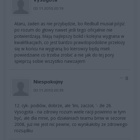
03.11.2010 20:19
Ataru, żaden as nie przybędzie, bo Redbull musiał pójść
po rozum do głowy nawet jeśli tego oficjalnie nie
potwierdzają. Mają najlepszy bolid i kolejna wygrana w
kwalifikacjach, co jest bardzo prawdopodobne przełoży
się w końcu na wygraną bo kierowcy będą mieli
powiedziane co trzeba zrobić a nie jak do tej pory
spieprzą sobie wszystko nawzajem
0
Niespokojny
03.11.2010 20:39
12. cyk- podiów, dobrze, ale 'lini, zaczoł, '- źle 26.
Vysogota - na zdrowy rozum wiele racji powinno w tym
być, ale dla mnie, po działaniach teamu bmw w sezonie
2008, już nie jest nic pewne, co wynikałoby ze zdrowego
rozsądku