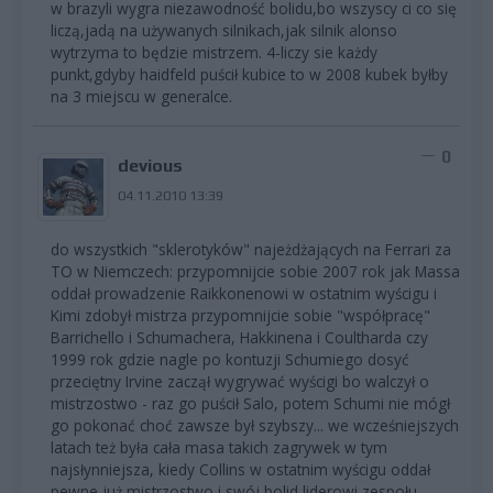
w brazyli wygra niezawodność bolidu,bo wszyscy ci co się
liczą,jadą na używanych silnikach,jak silnik alonso
wytrzyma to będzie mistrzem. 4-liczy sie każdy
punkt,gdyby haidfeld puścił kubice to w 2008 kubek byłby
na 3 miejscu w generalce.
0
devious
04.11.2010 13:39
do wszystkich "sklerotyków" najeżdżających na Ferrari za
TO w Niemczech: przypomnijcie sobie 2007 rok jak Massa
oddał prowadzenie Raikkonenowi w ostatnim wyścigu i
Kimi zdobył mistrza przypomnijcie sobie "współpracę"
Barrichello i Schumachera, Hakkinena i Coultharda czy
1999 rok gdzie nagle po kontuzji Schumiego dosyć
przeciętny Irvine zaczął wygrywać wyścigi bo walczył o
mistrzostwo - raz go puścił Salo, potem Schumi nie mógł
go pokonać choć zawsze był szybszy... we wcześniejszych
latach też była cała masa takich zagrywek w tym
najsłynniejsza, kiedy Collins w ostatnim wyścigu oddał
pewne już mistrzostwo i swój bolid liderowi zespołu