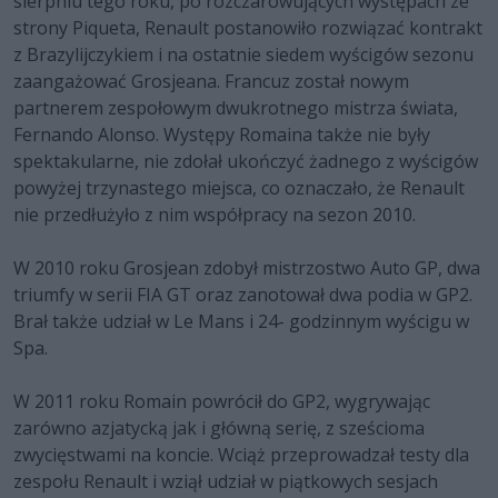
sierpniu tego roku, po rozczarowujących występach ze
strony Piqueta, Renault postanowiło rozwiązać kontrakt
z Brazylijczykiem i na ostatnie siedem wyścigów sezonu
zaangażować Grosjeana. Francuz został nowym
partnerem zespołowym dwukrotnego mistrza świata,
Fernando Alonso. Występy Romaina także nie były
spektakularne, nie zdołał ukończyć żadnego z wyścigów
powyżej trzynastego miejsca, co oznaczało, że Renault
nie przedłużyło z nim współpracy na sezon 2010.
W 2010 roku Grosjean zdobył mistrzostwo Auto GP, dwa
triumfy w serii FIA GT oraz zanotował dwa podia w GP2.
Brał także udział w Le Mans i 24- godzinnym wyścigu w
Spa.
W 2011 roku Romain powrócił do GP2, wygrywając
zarówno azjatycką jak i główną serię, z sześcioma
zwycięstwami na koncie. Wciąż przeprowadzał testy dla
zespołu Renault i wziął udział w piątkowych sesjach