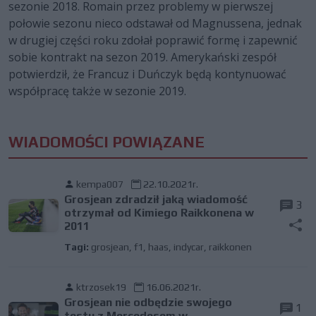
sezonie 2018. Romain przez problemy w pierwszej
połowie sezonu nieco odstawał od Magnussena, jednak
w drugiej części roku zdołał poprawić formę i zapewnić
sobie kontrakt na sezon 2019. Amerykański zespół
potwierdził, że Francuz i Duńczyk będą kontynuować
współpracę także w sezonie 2019.
WIADOMOŚCI POWIĄZANE
kempa007
22.10.2021r.
Grosjean zdradził jaką wiadomość
3
otrzymał od Kimiego Raikkonena w
2011
Tagi:
grosjean
,
f1
,
haas
,
indycar
,
raikkonen
ktrzosek19
16.06.2021r.
Grosjean nie odbędzie swojego
1
testu z Mercedesem w