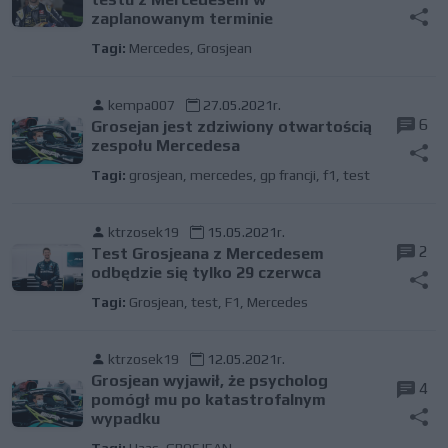
zaplanowanym terminie
Tagi:
Mercedes
,
Grosjean
kempa007
27.05.2021r.
6
Grosejan jest zdziwiony otwartością
zespołu Mercedesa
Tagi:
grosjean
,
mercedes
,
gp francji
,
f1
,
test
ktrzosek19
15.05.2021r.
2
Test Grosjeana z Mercedesem
odbędzie się tylko 29 czerwca
Tagi:
Grosjean
,
test
,
F1
,
Mercedes
ktrzosek19
12.05.2021r.
Grosjean wyjawił, że psycholog
4
pomógł mu po katastrofalnym
wypadku