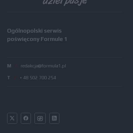
Ogólnopolski serwis
poświęcony Formule 1
M
/
redakcja@formula1.pl
T
/
+ 48 502 700 254