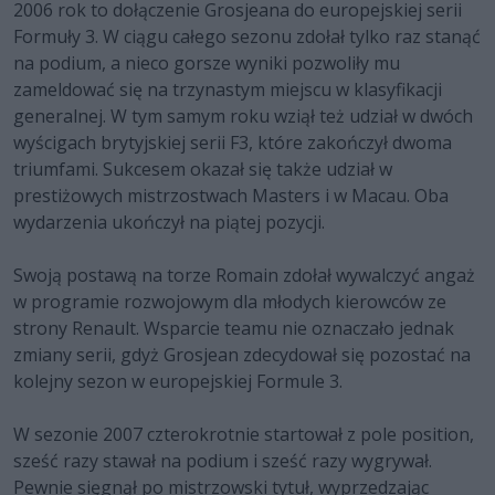
2006 rok to dołączenie Grosjeana do europejskiej serii
Formuły 3. W ciągu całego sezonu zdołał tylko raz stanąć
na podium, a nieco gorsze wyniki pozwoliły mu
zameldować się na trzynastym miejscu w klasyfikacji
generalnej. W tym samym roku wziął też udział w dwóch
wyścigach brytyjskiej serii F3, które zakończył dwoma
triumfami. Sukcesem okazał się także udział w
prestiżowych mistrzostwach Masters i w Macau. Oba
wydarzenia ukończył na piątej pozycji.
Swoją postawą na torze Romain zdołał wywalczyć angaż
w programie rozwojowym dla młodych kierowców ze
strony Renault. Wsparcie teamu nie oznaczało jednak
zmiany serii, gdyż Grosjean zdecydował się pozostać na
kolejny sezon w europejskiej Formule 3.
W sezonie 2007 czterokrotnie startował z pole position,
sześć razy stawał na podium i sześć razy wygrywał.
Pewnie sięgnął po mistrzowski tytuł, wyprzedzając