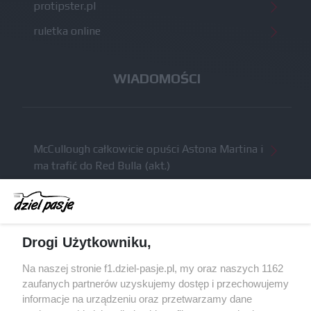
protipster.pl
ruletka online
WIADOMOŚCI
McCullough całkowicie opuści Astona Martina i
ma trafić do Red Bulla (akt.)
Dochód F1 spadł o 61 procent względem
zeszłego sezonu
Obecne silniki muszą polegać na uczących się
Drogi Użytkowniku,
algorytmach?
Honda uświadomiła sobie skalę problemów z
Na naszej stronie f1.dziel-pasje.pl, my oraz naszych 1162
silnikiem dopiero w styczniu
zaufanych partnerów uzyskujemy dostęp i przechowujemy
informacje na urządzeniu oraz przetwarzamy dane
Audi planuje wprowadzić jeszcze cztery duże