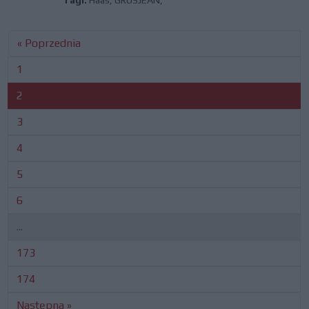
Tagi:
Haas
,
GROSJEAN,
« Poprzednia
1
2
3
4
5
6
...
173
174
Następna »