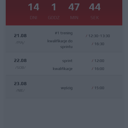
14
1
47
43
DNI
GODZ
MIN
SEK
#1 trening
21.08
/
12:30-13:30
kwalifikacje do
/PIĄ/
/
16:30
sprintu
22.08
sprint
/
12:00
/SOB/
kwalifikacje
/
16:00
23.08
wyścig
/
15:00
/NIE/