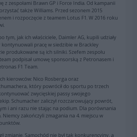
z zespołami Brawn GP i Force India. Od kampanii
korzystać także Williams. Przed sezonem 2015
nem i rozpoczęcie z teamem Lotus F1. W 2016 roku
i.
 tym, jak ich właściciele, Daimler AG, kupili udziały
kontynuowali pracę w siedzibie w Brackley
zie produkowane są ich silniki. Szefem zespołu
a team podpisał umowę sponsorską z Petronasem i
etronas F1 Team.
ch kierowców: Nico Rosberga oraz
chumachera, który powrócił do sportu po trzech
e kontynuować zwycięskiej passy swojego
ekip. Schumacher zaliczył rozczarowujący powrót,
 i ani razu nie stając na podium. Dla porównania
. Niemcy zakończyli zmagania na 4. miejscu w
 punktów.
gł zmianie. Samochód nie był tak konkurencyjny, a