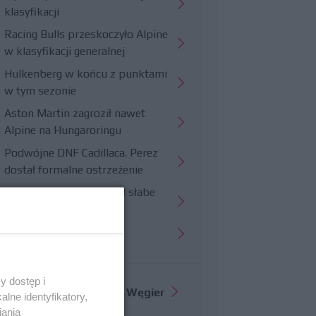
klasyfikacji
Racing Bulls przeskoczyło Alpine
w klasyfikacji generalnej
Hulkenberg w końcu z punktami
w tym sezonie
Aston Martin zagroził nawet
Alpine na Hungaroringu
Podwójne DNF Cadillaca. Perez
dostał formalne ostrzeżenie
Hungaroring potwierdził słabe
strony Williamsa
Trudny wyścig Haasa
y dostęp i
Więcej informacji o
GP Węgier
lne identyfikatory,
iania