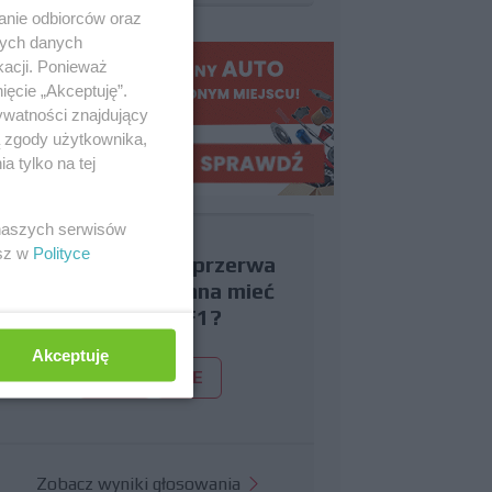
anie odbiorców oraz
nych danych
kacji. Ponieważ
ięcie „Akceptuję”.
ywatności znajdujący
ą zgody użytkownika,
 tylko na tej
 naszych serwisów
esz w
Polityce
Czy uważasz, że przerwa
wakacyjna powinna mieć
miejsce w F1?
Akceptuję
TAK
NIE
Zobacz wyniki głosowania