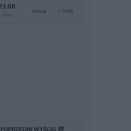
23.08
wyścig
/
15:00
/NIE/
POPRZEDNI WYŚCIG