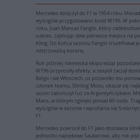
Mercedes dołączył do F1 w 1954 roku. Menad
wyścigów przygotowano bolid W196. W połow
roku, Juan Manuel Fangio, który zadebiutowa
sukces, zajmując dwa pierwsze miejsca na pod
Kling. Do końca sezonu Fangio triumfował je
mistrzowską koronę.
Rok później niemiecka ekipa wciąż pozostaw
W196 przynosiły efekty, a zespół zaczął dom
Belgii i we Włoszech, co pozwoliło mu ponow
członek teamu, Stirling Moss, okazał się naj
sezon zakończył tuż za Argentyńczykiem. Mi
Mans, w którym zginęło ponad 80 osób. Trag
wyścigów w sezonie i wycofania się Srebrnyc
F1.
Mercedes powrócił do F1 jako dostawca silni
jednostki napędowe Sauberowi, aby rok późn