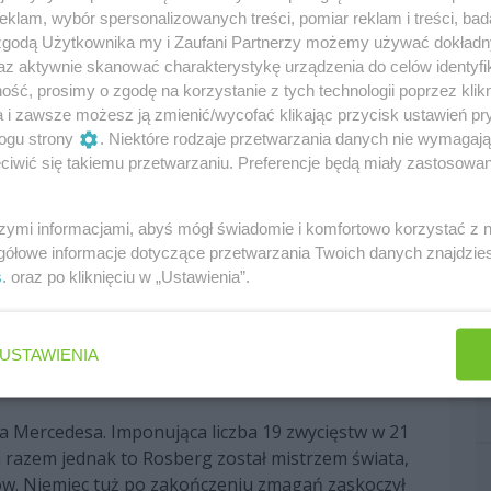
Węgrzech, triumfując po raz pierwszy dla Mercedesa.
klam, wybór spersonalizowanych treści, pomiar reklam i treści, bad
nia na 2. miejscu w klasyfikacji konstruktorów.
 zgodą Użytkownika my i Zaufani Partnerzy możemy używać dokład
az aktywnie skanować charakterystykę urządzenia do celów identyfi
amie z Brackley, ale doszło do pewnych zmian w
ść, prosimy o zgodę na korzystanie z tych technologii poprzez klikn
dł Ross Brawn, a jego obowiązki przejęli Toto
a i zawsze możesz ją zmienić/wycofać klikając przycisk ustawień pr
wygrał już pierwszą rundę w Australii, a Hamilton
ogu strony
. Niektóre rodzaje przetwarzania danych nie wymagaj
artnera zespołowego. Był to pierwszy finisz na
iwić się takiemu przetwarzaniu. Preferencje będą miały zastosowania
onu 1955. Podczas weekendu w Rosji team zapewnił
 Mercedes zdominował premierowy rok ery V6
szymi informacjami, abyś mógł świadomie i komfortowo korzystać z
 296 punktów. Ekipa mogła się także cieszyć
gółowe informacje dotyczące przetwarzania Twoich danych znajdzi
amilton.
s
. oraz po kliknięciu w „Ustawienia”.
ładzie kierowców, ani w pozycji zespołu w tabelach.
niła sobie 1. miejsce w klasyfikacji
USTAWIENIA
n mógł świętować drugi z rzędu i trzeci w karierze
la Mercedesa. Imponująca liczba 19 zwycięstw w 21
m razem jednak to Rosberg został mistrzem świata,
ów. Niemiec tuż po zakończeniu zmagań zaskoczył