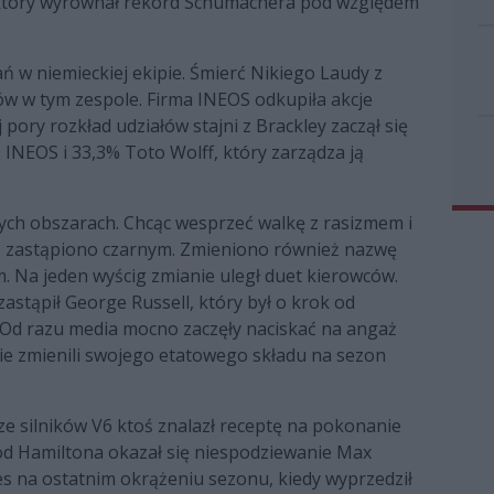
, który wyrównał rekord Schumachera pod względem
 w niemieckiej ekipie. Śmierć Nikiego Laudy z
ów w tym zespole. Firma INEOS odkupiła akcje
 pory rozkład udziałów stajni z Brackley zaczął się
 INEOS i 33,3% Toto Wolff, który zarządza ją
nych obszarach. Chcąc wesprzeć walkę z rasizmem i
e zastąpiono czarnym. Zmieniono również nazwę
 Na jeden wyścig zmianie uległ duet kierowców.
stąpił George Russell, który był o krok od
 Od razu media mocno zaczęły naciskać na angaż
 nie zmienili swojego etatowego składu na sezon
ze silników V6 ktoś znalazł receptę na pokonanie
 od Hamiltona okazał się niespodziewanie Max
es na ostatnim okrążeniu sezonu, kiedy wyprzedził