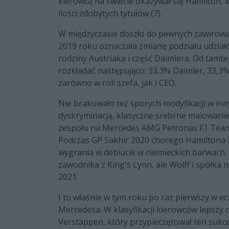
kierowcą na świecie okazywał się Hamilton
ilości zdobytych tytułów (7).
W międzyczasie doszło do pewnych zawirowań
2019 roku oznaczała zmianę podziału udział
rodziny Austriaka i część Daimlera. Od tamtej
rozkładać następująco: 33,3% Daimler, 33,3%
zarówno w roli szefa, jak i CEO.
Nie brakowało też sporych modyfikacji w in
dyskryminacją, klasyczne srebrne malowani
zespołu na Mercedes AMG Petronas F1 Team.
Podczas GP Sakhir 2020 chorego Hamiltona za
wygrania w debiucie w niemieckich barwach.
zawodnika z King's Lynn, ale Wolff i spółka
2021.
I to właśnie w tym roku po raz pierwszy w er
Mercedesa. W klasyfikacji kierowców lepszy
Verstappen, który przypieczętował ten sukc