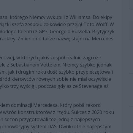
asa, którego Niemcy wykupili z Williamsa. Do ekipy
zki szefa zespołu całkowicie przejął Toto Wolff. W
odego talentu z GP3, George'a Russella. Brytyjczyk
Brackley. Zmieniono także nazwę stajni na Mercedes
owej, w których jakiś zespół realnie zagroził
zele z Sebastianem Vettelem. Niemcy szybko jednak
m, jak i drugim roku dość szybko przypieczętowali
śród kierowców równych sobie nie miał oczywiście
ylko trzy wyścigi, podczas gdy as ze Stevenage aż
iem dominacji Mercedesa, który pobił rekord
ułów wśród konstruktorów z rzędu. Sukces z 2020 roku
n sezon przygotowali też jedną z najlepszych
ącą innowacyjny system DAS. Dwukrotnie najlepszym