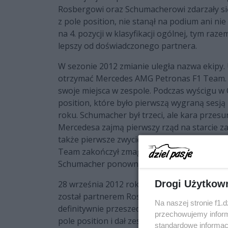
Rosbergowi oraz Schumacherowi zdarzały się 
z pole position, nie stanął na podium ani ni
na 4. pozycji w klasyfikacji ogólnej, tym ra
lepszy od doświadczonego partnera.
W sezonie 2012 zmianie uległa nazwa ekipy.
otrzymać Mercedes AMG Petronas F1 Team. 
swoje miejsca w zespole. Podczas wyścigu w
position, które było pierwszą wygraną sesją
roku. Schumacher był trzeci, ale kara przesu
Mercedesa zajmą pierwszy rząd na starcie 
także pierwsze zwycięstwo po 57 latach, gdy 
Team zakończył zmagania na 5. lokacie w z
Schumacher ponownie uległ swojemu rodakow
Drogi Użytkow
28 września 2012 roku ogłoszono, że Lewis 
został partnerem Rosberga od sezonu 2013. 
Na naszej stronie f1.
definitywnie przeszedł na emeryturę. Podc
przechowujemy informa
pole position i dał zespołowi pierwszą wygr
standardowe informac