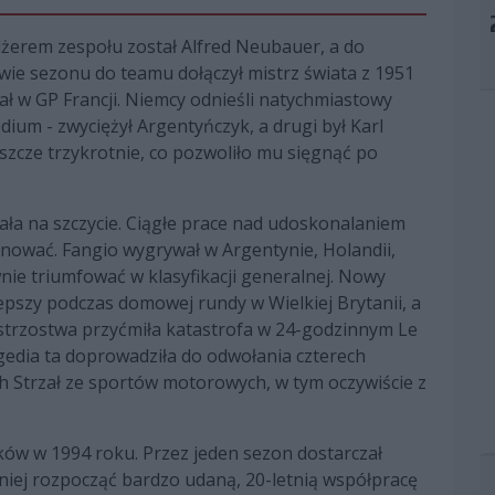
żerem zespołu został Alfred Neubauer, a do
ie sezonu do teamu dołączył mistrz świata z 1951
ł w GP Francji. Niemcy odnieśli natychmiastowy
ium - zwyciężył Argentyńczyk, a drugi był Karl
szcze trzykrotnie, co pozwoliło mu sięgnąć po
ała na szczycie. Ciągłe prace nad udoskonalaniem
inować. Fangio wygrywał w Argentynie, Holandii,
nie triumfować w klasyfikacji generalnej. Nowy
lepszy podczas domowej rundy w Wielkiej Brytanii, a
strzostwa przyćmiła katastrofa w 24-godzinnym Le
edia ta doprowadziła do odwołania czterech
h Strzał ze sportów motorowych, w tym oczywiście z
ków w 1994 roku. Przez jeden sezon dostarczał
iej rozpocząć bardzo udaną, 20-letnią współpracę