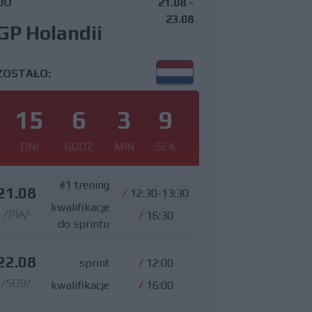
DO
21.08 -
23.08
GP Holandii
ZOSTAŁO:
15
6
3
8
DNI
GODZ
MIN
SEK
#1 trening
21.08
/
12:30-13:30
kwalifikacje
/PIĄ/
/
16:30
do sprintu
22.08
sprint
/
12:00
/SOB/
kwalifikacje
/
16:00