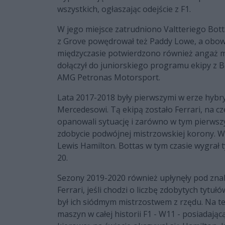
wszystkich, ogłaszając odejście z F1.
W jego miejsce zatrudniono Valtteriego Bott
z Grove powędrował też Paddy Lowe, a obowią
międzyczasie potwierdzono również angaż mł
dołączył do juniorskiego programu ekipy z 
AMG Petronas Motorsport.
Lata 2017-2018 były pierwszymi w erze hybryd
Mercedesowi. Tą ekipą zostało Ferrari, na c
opanowali sytuację i zarówno w tym pierwszy
zdobycie podwójnej mistrzowskiej korony. W
Lewis Hamilton. Bottas w tym czasie wygrał t
20.
Sezony 2019-2020 również upłynęły pod znak
Ferrari, jeśli chodzi o liczbę zdobytych tyt
był ich siódmym mistrzostwem z rzędu. Na te
maszyn w całej historii F1 - W11 - posiadaj