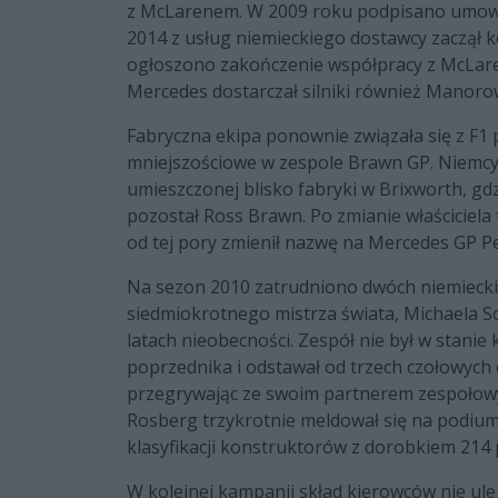
z McLarenem. W 2009 roku podpisano umowę 
2014 z usług niemieckiego dostawcy zaczął 
ogłoszono zakończenie współpracy z McLare
Mercedes dostarczał silniki również Manorow
Fabryczna ekipa ponownie związała się z F1 po
mniejszościowe w zespole Brawn GP. Niemcy 
umieszczonej blisko fabryki w Brixworth, gd
pozostał Ross Brawn. Po zmianie właściciel
od tej pory zmienił nazwę na Mercedes GP P
Na sezon 2010 zatrudniono dwóch niemiecki
siedmiokrotnego mistrza świata, Michaela S
latach nieobecności. Zespół nie był w stani
poprzednika i odstawał od trzech czołowych 
przegrywając ze swoim partnerem zespołowym
Rosberg trzykrotnie meldował się na podium
klasyfikacji konstruktorów z dorobkiem 214
W kolejnej kampanii skład kierowców nie ule