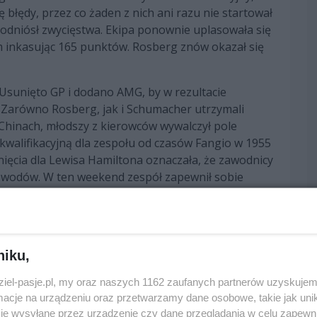
błędy, przez co żaden z nich ani razu nie startował
e odniósł zwycięstwa. Ekipa ponownie uplasowała się
zem inkasując 165 punktów. Rosberg znów okazał się
 Usunięto GP i dodano AMG, by w rezultacie
Zarówno Rosberg, jak i Schumacher utrzymali
 Chinach, młodszy z kierowców wywalczył pole
 kwalifikacyjną dla zespołu od czasów Fangio w 1955
nięcia dla Lewisa Hamiltona oznaczała, że zawodnicy
zawodów. W ten weekend zespół zapewnił sobie
Rosberg jako pierwszy przekroczył linię mety.
estawieniu zespołowym z dorobkiem 162 punktów, a
i w klasyfikacji kierowców.
niku,
Hamilton podpisał kontrakt z zespołem, przez co
Brytyjczyk zastąpił Schumachera, który
dziel-pasje.pl, my oraz naszych 1162 zaufanych partnerów uzyskujem
zas weekendu w Monako niemiecki zawodnik zdobył
cje na urządzeniu oraz przetwarzamy dane osobowe, takie jak unika
aną w ówczesnej kampanii. Rosberg dołożył później
je wysyłane przez urządzenie czy dane przeglądania w celu zapewn