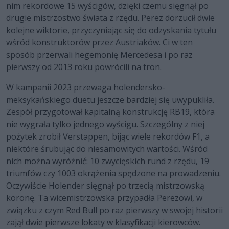
nim rekordowe 15 wyścigów, dzięki czemu sięgnął po
drugie mistrzostwo świata z rzędu. Perez dorzucił dwie
kolejne wiktorie, przyczyniając się do odzyskania tytułu
wśród konstruktorów przez Austriaków. Ci w ten
sposób przerwali hegemonię Mercedesa i po raz
pierwszy od 2013 roku powrócili na tron.
W kampanii 2023 przewaga holendersko-
meksykańskiego duetu jeszcze bardziej się uwypukliła.
Zespół przygotował kapitalną konstrukcję RB19, która
nie wygrała tylko jednego wyścigu. Szczególny z niej
pożytek zrobił Verstappen, bijąc wiele rekordów F1, a
niektóre śrubując do niesamowitych wartości. Wśród
nich można wyróżnić: 10 zwycięskich rund z rzędu, 19
triumfów czy 1003 okrążenia spędzone na prowadzeniu.
Oczywiście Holender sięgnął po trzecią mistrzowską
koronę. Ta wicemistrzowska przypadła Perezowi, w
związku z czym Red Bull po raz pierwszy w swojej historii
zajął dwie pierwsze lokaty w klasyfikacji kierowców.