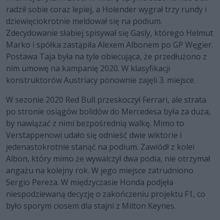
radził sobie coraz lepiej, a Holender wygrał trzy rundy i
dziewięciokrotnie meldował się na podium.
Zdecydowanie słabiej spisywał się Gasly, którego Helmut
Marko i spółka zastąpiła Alexem Albonem po GP Węgier.
Postawa Taja była na tyle obiecująca, że przedłużono z
nim umowę na kampanię 2020. W klasyfikacji
konstruktorów Austriacy ponownie zajęli 3. miejsce.
W sezonie 2020 Red Bull przeskoczył Ferrari, ale strata
po stronie osiągów bolidów do Mercedesa była za duża,
by nawiązać z nimi bezpośrednią walkę. Mimo to
Verstappenowi udało się odnieść dwie wiktorie i
jedenastokrotnie stanąć na podium. Zawiódł z kolei
Albon, który mimo że wywalczył dwa podia, nie otrzymał
angażu na kolejny rok. W jego miejsce zatrudniono
Sergio Pereza. W międzyczasie Honda podjęła
niespodziewaną decyzję o zakończeniu projektu F1, co
było sporym ciosem dla stajni z Milton Keynes.