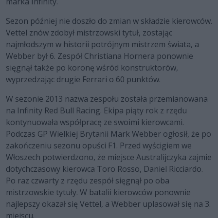
marka Infinity.
Sezon później nie doszło do zmian w składzie kierowców.
Vettel znów zdobył mistrzowski tytuł, zostając
najmłodszym w historii potrójnym mistrzem świata, a
Webber był 6. Zespół Christiana Hornera ponownie
sięgnął także po koronę wśród konstruktorów,
wyprzedzając drugie Ferrari o 60 punktów.
W sezonie 2013 nazwa zespołu została przemianowana
na Infinity Red Bull Racing. Ekipa piąty rok z rzędu
kontynuowała współpracę ze swoimi kierowcami.
Podczas GP Wielkiej Brytanii Mark Webber ogłosił, że po
zakończeniu sezonu opuści F1. Przed wyścigiem we
Włoszech potwierdzono, że miejsce Australijczyka zajmie
dotychczasowy kierowca Toro Rosso, Daniel Ricciardo.
Po raz czwarty z rzędu zespół sięgnął po oba
mistrzowskie tytuły. W batalii kierowców ponownie
najlepszy okazał się Vettel, a Webber uplasował się na 3.
miejscu.