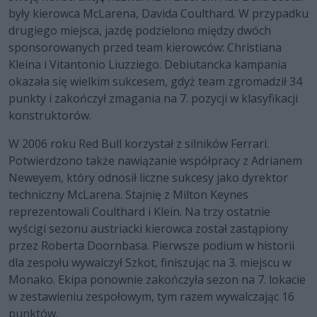
były kierowca McLarena, Davida Coulthard. W przypadku
drugiego miejsca, jazdę podzielono między dwóch
sponsorowanych przed team kierowców: Christiana
Kleina i Vitantonio Liuzziego. Debiutancka kampania
okazała się wielkim sukcesem, gdyż team zgromadził 34
punkty i zakończył zmagania na 7. pozycji w klasyfikacji
konstruktorów.
W 2006 roku Red Bull korzystał z silników Ferrari.
Potwierdzono także nawiązanie współpracy z Adrianem
Neweyem, który odnosił liczne sukcesy jako dyrektor
techniczny McLarena. Stajnię z Milton Keynes
reprezentowali Coulthard i Klein. Na trzy ostatnie
wyścigi sezonu austriacki kierowca został zastąpiony
przez Roberta Doornbasa. Pierwsze podium w historii
dla zespołu wywalczył Szkot, finiszując na 3. miejscu w
Monako. Ekipa ponownie zakończyła sezon na 7. lokacie
w zestawieniu zespołowym, tym razem wywalczając 16
punktów.