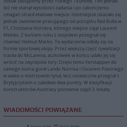
został zastąpiony przez Yukiego Tsunodę. Ten jednak
też nie stanął wysokości zadania i po zakończeniu
zmagań stracił etatowe miejsce. Istotniejsze okazało się
jednak zwolnienie pracującego od początku Red Bulla w
F1, Christiana Hornera, którego miejsce zajął Laurent
Mekies. Z końcem roku z zespołem pożegnał się
również Helmut Marko. Te wydarzenia odbiły się na
formie sportowej ekipy. Przez większą część rywalizacji
traciła do McLarena, aczkolwiek w końcu udało jej się
wrócić na zwycięskie tory. Dzięki temu Verstappen do
samego końca gonił Lando Norrisa i Oscarem Piastriego
w walce o mistrzowski tytuł, lecz ostatecznie przegrał z
Brytyjczykiem o zaledwie dwa punkty. W klasyfikacji
konstruktorów Austriacy ponownie zajęli 3. lokatę.
WIADOMOŚCI POWIĄZANE
ktrzosek19
20.07.2026r.