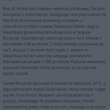
Rok 2014 stał pod znakiem rewolucji silnikowej. Zaczęto
korzystać z motorów V6, zastępując nimi poprzednie V8.
Red Bull stracił swoją dominację w stawce, a
czterokrotny mistrz świata, Sebastian Vettel, uległ w
klasyfikacji generalnej debiutującemu w zespole
Ricciardo. Australijczyk zakończył sezon na 3. lokacie z
dorobkiem 238 punktów. Z kolei Niemiec uplasował się
na 5. pozycji. Czerwone Byki zajęły 2. miejsce w
klasyfikacji konstruktorów, ulegając pierwszemu
Mercedesowi prawie o 300 punktów. Podczas weekendu
w Japonii Sebastian Vettel przekazał, że po sezonie
opuści zespół.
Daniel Ricciardo pozostał w teamie na kampanię 2015, a
jego partnerem został Daniił Kwiat, który również ścigał
się dla Toro Rosso. Rosjanin ukończył sezon na 7.
pozycji, zdobywając 95 punktów. Kierowca z Perth
uplasował się jedno miejsce za nim, inkasując trzy oczka