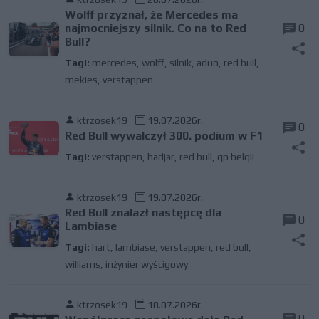
Wolff przyznał, że Mercedes ma
najmocniejszy silnik. Co na to Red
0
Bull?
Tagi:
mercedes
,
wolff
,
silnik
,
aduo
,
red bull
,
mekies
,
verstappen
ktrzosek19
19.07.2026r.
0
Red Bull wywalczył 300. podium w F1
Tagi:
verstappen
,
hadjar
,
red bull
,
gp belgii
ktrzosek19
19.07.2026r.
Red Bull znalazł następcę dla
0
Lambiase
Tagi:
hart
,
lambiase
,
verstappen
,
red bull
,
williams
,
inżynier wyścigowy
ktrzosek19
18.07.2026r.
0