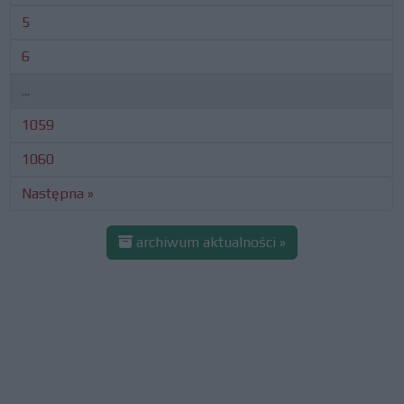
5
6
...
1059
1060
Następna »
archiwum aktualności »