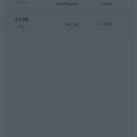
/SOB/
kwalifikacje
/
16:00
23.08
wyścig
/
15:00
/NIE/