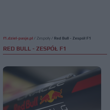
f1.dziel-pasje.pl
/
Zespoły
/
Red Bull - Zespół F1
RED BULL - ZESPÓŁ F1