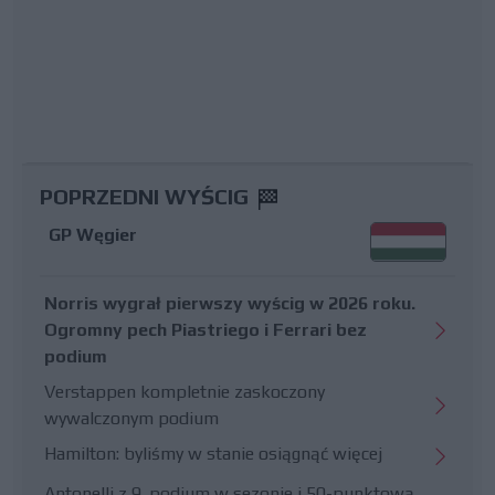
POPRZEDNI WYŚCIG
GP Węgier
Norris wygrał pierwszy wyścig w 2026 roku.
Ogromny pech Piastriego i Ferrari bez
podium
Verstappen kompletnie zaskoczony
wywalczonym podium
Hamilton: byliśmy w stanie osiągnąć więcej
Antonelli z 9. podium w sezonie i 50-punktową