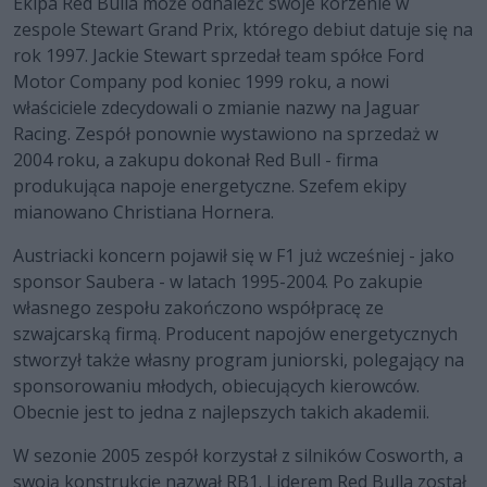
Ekipa Red Bulla może odnaleźć swoje korzenie w
zespole Stewart Grand Prix, którego debiut datuje się na
rok 1997. Jackie Stewart sprzedał team spółce Ford
Motor Company pod koniec 1999 roku, a nowi
właściciele zdecydowali o zmianie nazwy na Jaguar
Racing. Zespół ponownie wystawiono na sprzedaż w
2004 roku, a zakupu dokonał Red Bull - firma
produkująca napoje energetyczne. Szefem ekipy
mianowano Christiana Hornera.
Austriacki koncern pojawił się w F1 już wcześniej - jako
sponsor Saubera - w latach 1995-2004. Po zakupie
własnego zespołu zakończono współpracę ze
szwajcarską firmą. Producent napojów energetycznych
stworzył także własny program juniorski, polegający na
sponsorowaniu młodych, obiecujących kierowców.
Obecnie jest to jedna z najlepszych takich akademii.
W sezonie 2005 zespół korzystał z silników Cosworth, a
swoją konstrukcję nazwał RB1. Liderem Red Bulla został