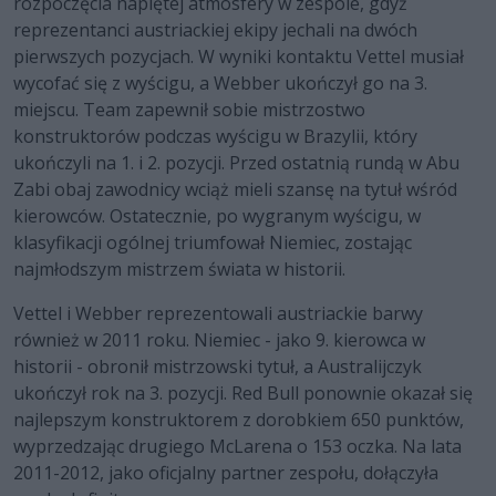
rozpoczęcia napiętej atmosfery w zespole, gdyż
reprezentanci austriackiej ekipy jechali na dwóch
pierwszych pozycjach. W wyniki kontaktu Vettel musiał
wycofać się z wyścigu, a Webber ukończył go na 3.
miejscu. Team zapewnił sobie mistrzostwo
konstruktorów podczas wyścigu w Brazylii, który
ukończyli na 1. i 2. pozycji. Przed ostatnią rundą w Abu
Zabi obaj zawodnicy wciąż mieli szansę na tytuł wśród
kierowców. Ostatecznie, po wygranym wyścigu, w
klasyfikacji ogólnej triumfował Niemiec, zostając
najmłodszym mistrzem świata w historii.
Vettel i Webber reprezentowali austriackie barwy
również w 2011 roku. Niemiec - jako 9. kierowca w
historii - obronił mistrzowski tytuł, a Australijczyk
ukończył rok na 3. pozycji. Red Bull ponownie okazał się
najlepszym konstruktorem z dorobkiem 650 punktów,
wyprzedzając drugiego McLarena o 153 oczka. Na lata
2011-2012, jako oficjalny partner zespołu, dołączyła