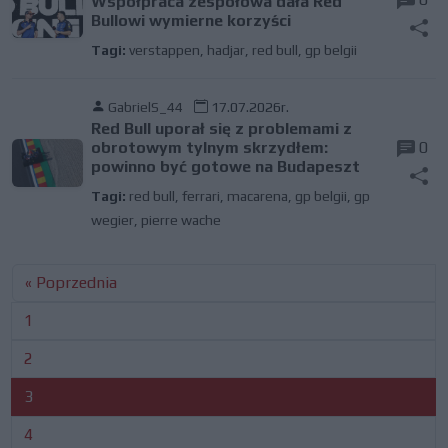
Współpraca zespołowa dała Red
Bullowi wymierne korzyści
Tagi:
verstappen
,
hadjar
,
red bull
,
gp belgii
GabrielS_44
17.07.2026r.
Red Bull uporał się z problemami z
obrotowym tylnym skrzydłem:
0
powinno być gotowe na Budapeszt
Tagi:
red bull
,
ferrari
,
macarena
,
gp belgii
,
gp
wegier
,
pierre wache
« Poprzednia
1
2
3
4