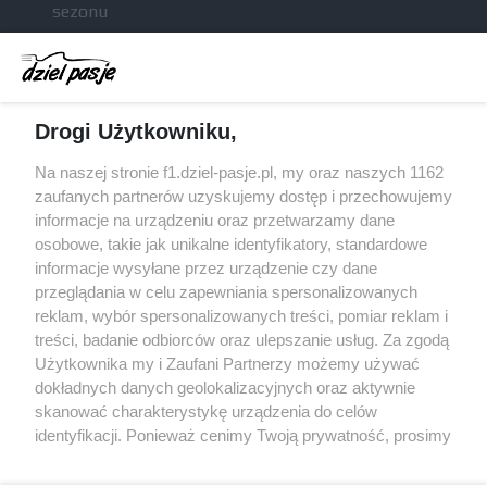
sezonu
Dochód F1 spadł o 61% względem zeszłego
sezonu
Obecne silniki muszą polegać na uczących się
Drogi Użytkowniku,
algorytmach?
Honda uświadomiła sobie skalę problemów z
Na naszej stronie f1.dziel-pasje.pl, my oraz naszych 1162
silnikiem dopiero w styczniu
zaufanych partnerów uzyskujemy dostęp i przechowujemy
informacje na urządzeniu oraz przetwarzamy dane
Audi planuje wprowadzić jeszcze cztery duże
osobowe, takie jak unikalne identyfikatory, standardowe
pakiety poprawek w 2026 roku
informacje wysyłane przez urządzenie czy dane
przeglądania w celu zapewniania spersonalizowanych
reklam, wybór spersonalizowanych treści, pomiar reklam i
treści, badanie odbiorców oraz ulepszanie usług. Za zgodą
© 2004 - 2026 GPmedia
Polityka prywatności
Serwis internetowy, z którego korzystasz, używa plików
Użytkownika my i Zaufani Partnerzy możemy używać
cookies. Są to pliki instalowane w urządzeniach
Kopiowanie treści bez
dokładnych danych geolokalizacyjnych oraz aktywnie
końcowych osób korzystających z serwisu, w celu
zgody autorów zabronione.
skanować charakterystykę urządzenia do celów
administrowania serwisem, poprawy jakości
identyfikacji. Ponieważ cenimy Twoją prywatność, prosimy
świadczonych usług w tym dostosowania treści serwisu
o zgodę na korzystanie z tych technologii poprzez
do preferencji użytkownika, utrzymania sesji
kliknięcie „Akceptuję”. Zgoda jest dobrowolna i zawsze