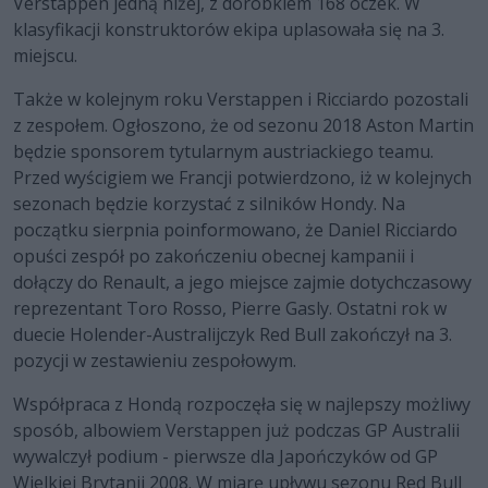
Verstappen jedną niżej, z dorobkiem 168 oczek. W
klasyfikacji konstruktorów ekipa uplasowała się na 3.
miejscu.
Także w kolejnym roku Verstappen i Ricciardo pozostali
z zespołem. Ogłoszono, że od sezonu 2018 Aston Martin
będzie sponsorem tytularnym austriackiego teamu.
Przed wyścigiem we Francji potwierdzono, iż w kolejnych
sezonach będzie korzystać z silników Hondy. Na
początku sierpnia poinformowano, że Daniel Ricciardo
opuści zespół po zakończeniu obecnej kampanii i
dołączy do Renault, a jego miejsce zajmie dotychczasowy
reprezentant Toro Rosso, Pierre Gasly. Ostatni rok w
duecie Holender-Australijczyk Red Bull zakończył na 3.
pozycji w zestawieniu zespołowym.
Współpraca z Hondą rozpoczęła się w najlepszy możliwy
sposób, albowiem Verstappen już podczas GP Australii
wywalczył podium - pierwsze dla Japończyków od GP
Wielkiej Brytanii 2008. W miarę upływu sezonu Red Bull