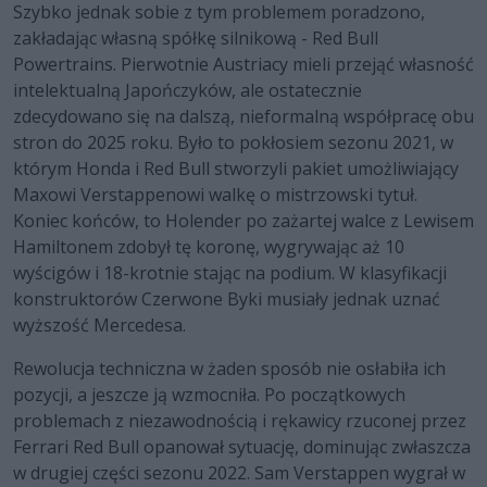
Szybko jednak sobie z tym problemem poradzono,
zakładając własną spółkę silnikową - Red Bull
Powertrains. Pierwotnie Austriacy mieli przejąć własność
intelektualną Japończyków, ale ostatecznie
zdecydowano się na dalszą, nieformalną współpracę obu
stron do 2025 roku. Było to pokłosiem sezonu 2021, w
którym Honda i Red Bull stworzyli pakiet umożliwiający
Maxowi Verstappenowi walkę o mistrzowski tytuł.
Koniec końców, to Holender po zażartej walce z Lewisem
Hamiltonem zdobył tę koronę, wygrywając aż 10
wyścigów i 18-krotnie stając na podium. W klasyfikacji
konstruktorów Czerwone Byki musiały jednak uznać
wyższość Mercedesa.
Rewolucja techniczna w żaden sposób nie osłabiła ich
pozycji, a jeszcze ją wzmocniła. Po początkowych
problemach z niezawodnością i rękawicy rzuconej przez
Ferrari Red Bull opanował sytuację, dominując zwłaszcza
w drugiej części sezonu 2022. Sam Verstappen wygrał w