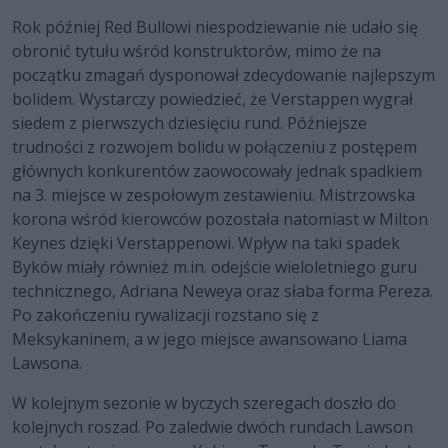
Rok później Red Bullowi niespodziewanie nie udało się
obronić tytułu wśród konstruktorów, mimo że na
początku zmagań dysponował zdecydowanie najlepszym
bolidem. Wystarczy powiedzieć, że Verstappen wygrał
siedem z pierwszych dziesięciu rund. Późniejsze
trudności z rozwojem bolidu w połączeniu z postępem
głównych konkurentów zaowocowały jednak spadkiem
na 3. miejsce w zespołowym zestawieniu. Mistrzowska
korona wśród kierowców pozostała natomiast w Milton
Keynes dzięki Verstappenowi. Wpływ na taki spadek
Byków miały również m.in. odejście wieloletniego guru
technicznego, Adriana Neweya oraz słaba forma Pereza.
Po zakończeniu rywalizacji rozstano się z
Meksykaninem, a w jego miejsce awansowano Liama
Lawsona.
W kolejnym sezonie w byczych szeregach doszło do
kolejnych roszad. Po zaledwie dwóch rundach Lawson