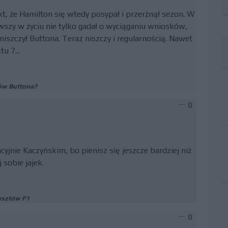
t, że Hamilton się wtedy posypał i przerżnął sezon. W
wszy w życiu nie tylko gadał o wyciąganiu wniosków,
niszczył Buttona. Teraz niszczy i regularnością. Nawet
u 7...
ów Buttona?
0
cyjnie Kaczyńskim, bo pienisz się jeszcze bardziej niż
 sobie jajek.
osztów F1
0