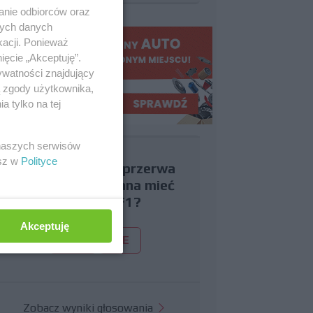
anie odbiorców oraz
nych danych
kacji. Ponieważ
ięcie „Akceptuję”.
ywatności znajdujący
ą zgody użytkownika,
 tylko na tej
 naszych serwisów
esz w
Polityce
Czy uważasz, że przerwa
wakacyjna powinna mieć
miejsce w F1?
Akceptuję
TAK
NIE
Zobacz wyniki głosowania