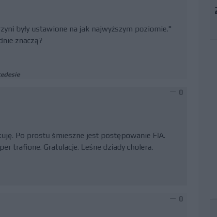
rzyni były ustawione na jak najwyższym poziomie."
ednie znaczą?
cedesie
0
kuję. Po prostu śmieszne jest postępowanie FIA.
r trafione. Gratulacje. Leśne dziady cholera.
0