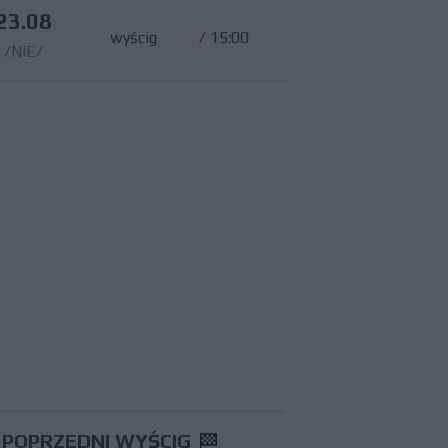
23.08
wyścig
/
15:00
/NIE/
POPRZEDNI WYŚCIG