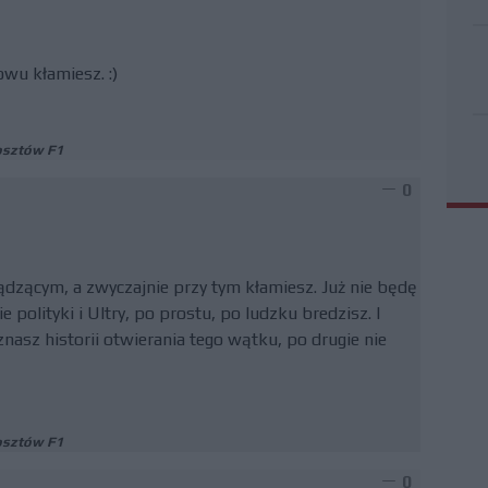
owu kłamiesz. :)
osztów F1
0
zącym, a zwyczajnie przy tym kłamiesz. Już nie będę
polityki i Ultry, po prostu, po ludzku bredzisz. I
znasz historii otwierania tego wątku, po drugie nie
osztów F1
0