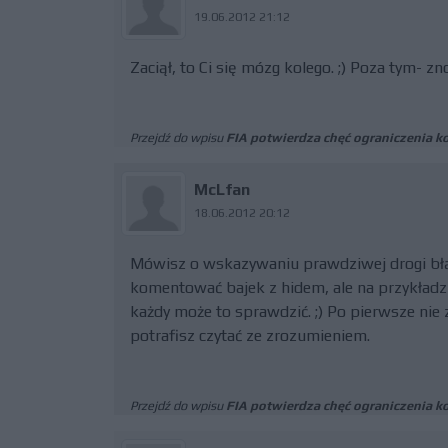
19.06.2012 21:12
Zaciął, to Ci się mózg kolego. ;) Poza tym- zn
Przejdź do wpisu
FIA potwierdza chęć ograniczenia k
McLfan
18.06.2012 20:12
Mówisz o wskazywaniu prawdziwej drogi błąd
komentować bajek z hidem, ale na przykładzie 
każdy może to sprawdzić. ;) Po pierwsze nie 
potrafisz czytać ze zrozumieniem.
Przejdź do wpisu
FIA potwierdza chęć ograniczenia k