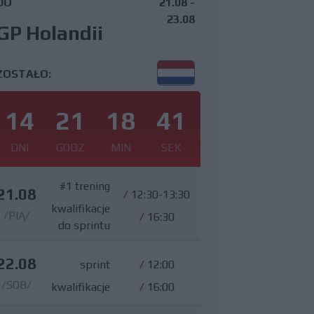
DO
21.08 -
23.08
GP Holandii
ZOSTAŁO:
14
21
18
40
DNI
GODZ
MIN
SEK
#1 trening
21.08
/
12:30-13:30
kwalifikacje
/PIĄ/
/
16:30
do sprintu
22.08
sprint
/
12:00
/SOB/
kwalifikacje
/
16:00