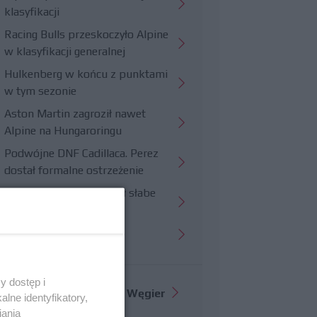
klasyfikacji
Racing Bulls przeskoczyło Alpine
w klasyfikacji generalnej
Hulkenberg w końcu z punktami
w tym sezonie
Aston Martin zagroził nawet
Alpine na Hungaroringu
Podwójne DNF Cadillaca. Perez
dostał formalne ostrzeżenie
Hungaroring potwierdził słabe
strony Williamsa
Trudny wyścig Haasa
y dostęp i
Więcej informacji o
GP Węgier
lne identyfikatory,
iania