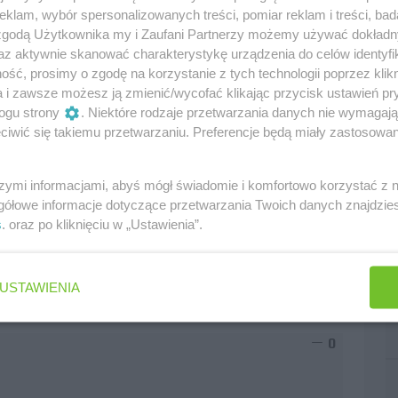
klam, wybór spersonalizowanych treści, pomiar reklam i treści, bad
.
 zgodą Użytkownika my i Zaufani Partnerzy możemy używać dokład
az aktywnie skanować charakterystykę urządzenia do celów identyfi
ść, prosimy o zgodę na korzystanie z tych technologii poprzez klikn
a i zawsze możesz ją zmienić/wycofać klikając przycisk ustawień pr
ogu strony
. Niektóre rodzaje przetwarzania danych nie wymagaj
0
iwić się takiemu przetwarzaniu. Preferencje będą miały zastosowania
szymi informacjami, abyś mógł świadomie i komfortowo korzystać z
gółowe informacje dotyczące przetwarzania Twoich danych znajdzi
n 2009, gdy Brawn zaczął mieć problemy? Nagle Barri
s
. oraz po kliknięciu w „Ustawienia”.
idealnie ustawionego auta, to jeszcze nie jest zbyt
USTAWIENIA
0