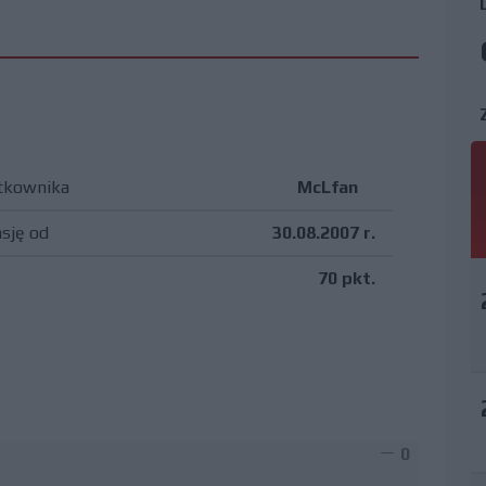
tkownika
McLfan
asję od
30.08.2007 r.
70 pkt.
0