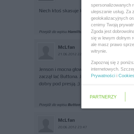
spersonalizowanych re
Niech ktoś skasuje konto temu idiocie wyżej..
ulepszanie usług. Za
geolokalizacyjnych or
cenimy Twoją prywatno
Zgoda jest dobrowoln
Przejdź do wpisu
Hamilton: to będą twarde negocjacje
się w lewym dolnym r
ale masz prawo sprzec
McLfan
witrynie.
21.06.2012 22:31
Zapoznaj się z poniż
internetowych. Szcze
Jenson i mocna głowa? Już zapomniałeś sezo
Prywatności
i
Cookie
zaczął lać Buttona. Jens nie dość, że wymaga 
dobry pod presją. ;)
PARTNERZY
Przejdź do wpisu
Button liczy na odzyskanie formy
McLfan
20.06.2012 23:47