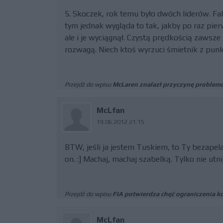
5. Skoczek, rok temu było dwóch liderów. Fak
tym jednak wygląda to tak, jakby po raz pier
ale i je wyciągnął. Czystą prędkością zawsze 
rozwagą. Niech ktoś wyrzuci śmietnik z punkt
Przejdź do wpisu
McLaren znalazł przyczynę problem
McLfan
19.06.2012 21:15
BTW, jeśli ja jestem Tuskiem, to Ty bezapela
on. :] Machaj, machaj szabelką. Tylko nie utnij
Przejdź do wpisu
FIA potwierdza chęć ograniczenia k
McLfan