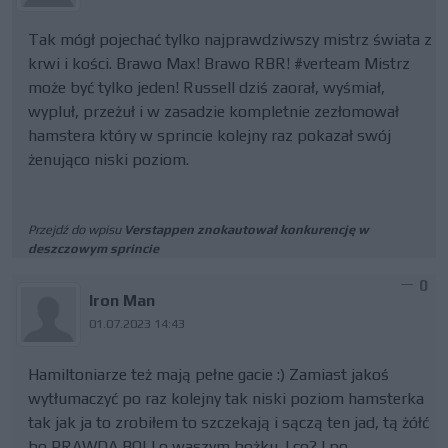
Tak mógł pojechać tylko najprawdziwszy mistrz świata z
krwi i kości. Brawo Max! Brawo RBR! #verteam Mistrz
może być tylko jeden! Russell dziś zaorał, wyśmiał,
wypluł, przeżuł i w zasadzie kompletnie zezłomował
hamstera który w sprincie kolejny raz pokazał swój
żenująco niski poziom.
Przejdź do wpisu
Verstappen znokautował konkurencję w
deszczowym sprincie
0
Iron Man
01.07.2023 14:43
Hamiltoniarze też mają pełne gacie :) Zamiast jakoś
wytłumaczyć po raz kolejny tak niski poziom hamsterka
tak jak ja to zrobiłem to szczekają i sączą ten jad, tą żółć
bo PRAWDA BOLI o waszym bożku. I co? I po