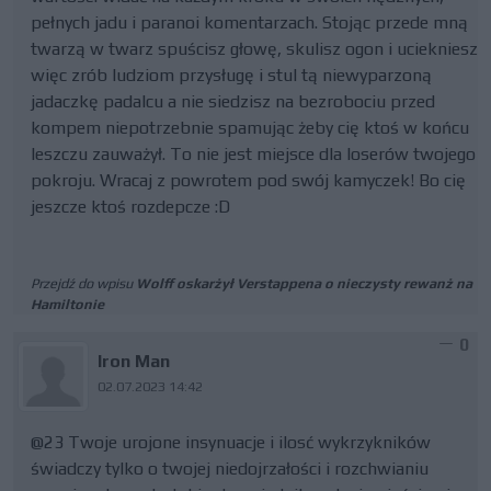
pełnych jadu i paranoi komentarzach. Stojąc przede mną
twarzą w twarz spuścisz głowę, skulisz ogon i uciekniesz
więc zrób ludziom przysługę i stul tą niewyparzoną
jadaczkę padalcu a nie siedzisz na bezrobociu przed
kompem niepotrzebnie spamując żeby cię ktoś w końcu
leszczu zauważył. To nie jest miejsce dla loserów twojego
pokroju. Wracaj z powrotem pod swój kamyczek! Bo cię
jeszcze ktoś rozdepcze :D
Przejdź do wpisu
Wolff oskarżył Verstappena o nieczysty rewanż na
Hamiltonie
0
Iron Man
02.07.2023 14:42
@23 Twoje urojone insynuacje i ilosć wykrzykników
świadczy tylko o twojej niedojrzałości i rozchwianiu