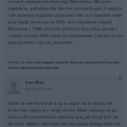
czasach największej dominacji Mercedesa. McLaren
zajebiście, gratulacje dla Norrisa za rewelacyjne 2 miejsce.
Tak powinny wyglądać poprawki! Ale za 2 tygodnie moje
oczy będą zwrócone na RBR. Jeśli naprawdę rekord
McLarena z 1988 zostanie pobity to koszulka, plecak i
czapka zespołu RBR będą już zamówione. Czekam na ten
piękny dzień i oby się dokonało!
Przejdź do wpisu
Verstappen wygrał, McLaren potwierdził zwyżkę
formy także podczas wyścigu
0
Iron Man
09.07.2023 10:04
Wiem że nie ten temat a już w ogóle nie to forum ale
teraz taka dygresja z mojej strony. Mam nadzieję że da
komuś do zrozumienia i otworzy oczy jak świat jest zły
do bólu... Miłość bliźniego tak naprawdę polega tylko na