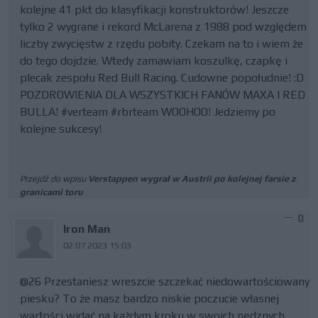
kolejne 41 pkt do klasyfikacji konstruktorów! Jeszcze
tylko 2 wygrane i rekord McLarena z 1988 pod względem
liczby zwycięstw z rzędu pobity. Czekam na to i wiem że
do tego dojdzie. Wtedy zamawiam koszulkę, czapkę i
plecak zespołu Red Bull Racing. Cudowne popołudnie! :D
POZDROWIENIA DLA WSZYSTKICH FANÓW MAXA I RED
BULLA! #verteam #rbrteam WOOHOO! Jedziemy po
kolejne sukcesy!
Przejdź do wpisu
Verstappen wygrał w Austrii po kolejnej farsie z
granicami toru
0
Iron Man
02.07.2023 15:03
@26 Przestaniesz wreszcie szczekać niedowartościowany
piesku? To że masz bardzo niskie poczucie własnej
wartości widać na każdym kroku w swoich nędznych,