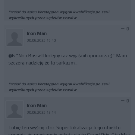
Przejdź do wpisu
Verstappen wygrał kwalifikacje po serii
wykreślonych przez sędziów czasów
0
Iron Man
30.06.2023 18:40
@6 "No i Russell kolejny raz wyjaśnił oponiarza ;)" Mam
szczerą nadzieję że to sarkazm...
Przejdź do wpisu
Verstappen wygrał kwalifikacje po serii
wykreślonych przez sędziów czasów
0
Iron Man
30.06.2023 12:14
Lubię ten wyścig i tor. Super lokalizacja tego obiektu
sprawia, że przyjemnie ogląda się to Grand Prix. Oby Max