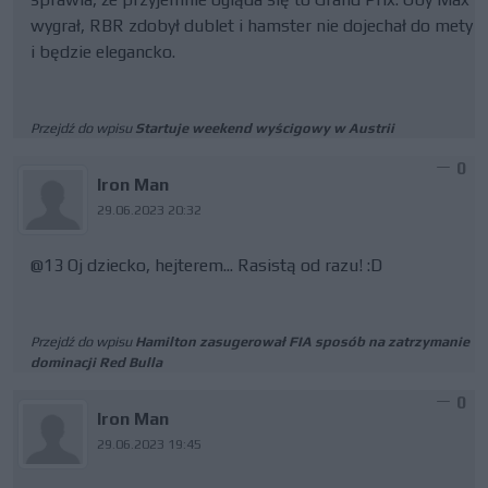
wygrał, RBR zdobył dublet i hamster nie dojechał do mety
i będzie elegancko.
Przejdź do wpisu
Startuje weekend wyścigowy w Austrii
0
Iron Man
29.06.2023 20:32
@13 Oj dziecko, hejterem... Rasistą od razu! :D
Przejdź do wpisu
Hamilton zasugerował FIA sposób na zatrzymanie
dominacji Red Bulla
0
Iron Man
29.06.2023 19:45