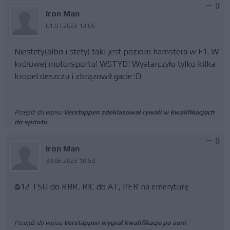
0
Iron Man
01.07.2023 13:06
Niestety(albo i stety) taki jest poziom hamstera w F1. W
królowej motorsportu! WSTYD! Wystarczyło tylko kilka
kropel deszczu i zbrązowił gacie :D
Przejdź do wpisu
Verstappen zdeklasował rywali w kwalifikacjach
do sprintu
0
Iron Man
30.06.2023 18:50
@12 TSU do RBR, RIC do AT, PER na emeryturę
Przejdź do wpisu
Verstappen wygrał kwalifikacje po serii