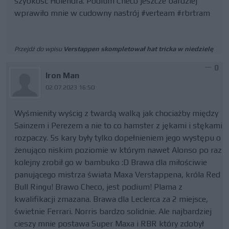
szybkość Holendra. Podium Checo jeszcze bardziej
wprawiło mnie w cudowny nastrój #verteam #rbrtram
Przejdź do wpisu
Verstappen skompletował hat tricka w niedzielę
0
Iron Man
02.07.2023 16:50
Wyśmienity wyścig z twardą walką jak chociażby między
Sainzem i Perezem a nie to co hamster z jękami i stękami
rozpaczy. 5s kary były tylko dopełnieniem jego występu o
żenująco niskim poziomie w którym nawet Alonso po raz
kolejny zrobił go w bambuko :D Brawa dla miłościwie
panującego mistrza świata Maxa Verstappena, króla Red
Bull Ringu! Brawo Checo, jest podium! Plama z
kwalifikacji zmazana. Brawa dla Leclerca za 2 miejsce,
świetnie Ferrari. Norris bardzo solidnie. Ale najbardziej
cieszy mnie postawa Super Maxa i RBR który zdobył