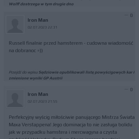
Wolff dostrzega w tym drugie dno
0
Iron Man
02.07.2023 22:31
Russell finalnie przed hamsterem - cudowna wiadomość
na dobranoc =))
Przejdź do wpisu
Sędziowie opublikowali listę powyścigowych kar i
zmienione wyniki GP Austrii
0
Iron Man
02.07.2023 21:55
Perfekcyjny wyścig miłościwie panującego Mistrza Świata
Maxa Verstappena! Jego dominacja to nie zasługa bolidu
jak w przypadku hamstera i mercwagyna a czysta