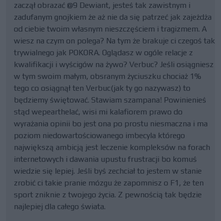
zaczął obrazać @9 Dewiant, jesteś tak zawistnym i
zadufanym gnojkiem że aż nie da się patrzeć jak zajeżdża
od ciebie twoim własnym nieszczęściem i tragizmem. A
wiesz na czym on polega? Na tym że brakuje ci czegoś tak
trywialnego jak POKORA. Oglądasz w ogóle relacje z
kwalifikacji i wyścigów na żywo? Verbuc? Jeśli osiągniesz
w tym swoim małym, obsranym życiuszku chociaż 1%
tego co osiągnął ten Verbuc(jak ty go nazywasz) to
będziemy świętować. Stawiam szampana! Powinienieś
stąd wepearthelać, wisi mi kalafiorem prawo do
wyrażania opinii bo jest ona po prostu niesmaczna i ma
poziom niedowartościowanego imbecyla którego
największą ambicją jest leczenie kompleksów na forach
internetowych i dawania upustu frustracji bo komuś
wiedzie się lepiej. Jeśli byś zechciał to jestem w stanie
zrobić ci takie pranie mózgu że zapomnisz o F1, że ten
sport zniknie z twojego życia. Z pewnością tak będzie
najlepiej dla całego świata.