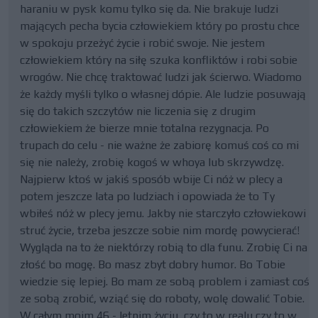
haraniu w pysk komu tylko się da. Nie brakuje ludzi
mających pecha bycia człowiekiem który po prostu chce
w spokoju przeżyć życie i robić swoje. Nie jestem
człowiekiem który na siłę szuka konfliktów i robi sobie
wrogów. Nie chcę traktować ludzi jak ścierwo. Wiadomo
że każdy myśli tylko o własnej dópie. Ale ludzie posuwają
się do takich szczytów nie liczenia się z drugim
człowiekiem że bierze mnie totalna rezygnacja. Po
trupach do celu - nie ważne że zabiorę komuś coś co mi
się nie należy, zrobię kogoś w whoya lub skrzywdzę.
Najpierw ktoś w jakiś sposób wbije Ci nóż w plecy a
potem jeszcze lata po ludziach i opowiada że to Ty
wbiłeś nóż w plecy jemu. Jakby nie starczyło człowiekowi
struć życie, trzeba jeszcze sobie nim mordę powycierać!
Wygląda na to że niektórzy robią to dla funu. Zrobię Ci na
złość bo mogę. Bo masz zbyt dobry humor. Bo Tobie
wiedzie się lepiej. Bo mam ze sobą problem i zamiast coś
ze sobą zrobić, wziąć się do roboty, wolę dowalić Tobie.
W całym moim 46 - letnim życiu, czy to w realu czy to w