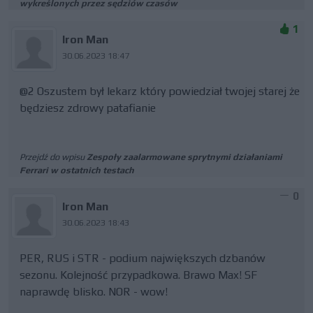
wykreślonych przez sędziów czasów
1
Iron Man
30.06.2023 18:47
@2 Oszustem był lekarz który powiedział twojej starej że
będziesz zdrowy patafianie
Przejdź do wpisu
Zespoły zaalarmowane sprytnymi działaniami
Ferrari w ostatnich testach
0
Iron Man
30.06.2023 18:43
PER, RUS i STR - podium największych dzbanów
sezonu. Kolejność przypadkowa. Brawo Max! SF
naprawdę blisko. NOR - wow!