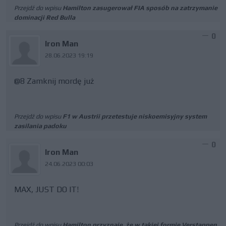
Przejdź do wpisu
Hamilton zasugerował FIA sposób na zatrzymanie
dominacji Red Bulla
0
Iron Man
28.06.2023 19:19
@8 Zamknij mordę już
Przejdź do wpisu
F1 w Austrii przetestuje niskoemisyjny system
zasilania padoku
0
Iron Man
24.06.2023 00:03
MAX, JUST DO IT!
Przejdź do wpisu
Hamilton przyznaje, że w takiej formie Verstappen