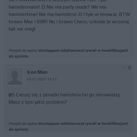
hamstermanii! :D Nie ma party mode? NIe ma
hammertime! Nie ma hamstera! :D I tyle w temacie. BTW
brawo Max i RBR! No i brawo Checo, szkoda że wczoraj
tak nie mógł.
Przejdź do wpisu
Verstappen zdeklasował rywali w kwalifikacjach
do sprintu
0
Iron Man
01.07.2023 14:13
@5 Cieszę się z porażki hamstera bo go nienawidzę.
Masz z tym jakiś problem?
Przejdź do wpisu
Verstappen zdeklasował rywali w kwalifikacjach
do sprintu