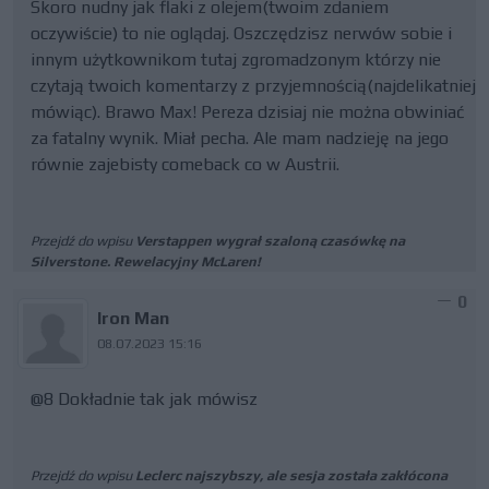
Skoro nudny jak flaki z olejem(twoim zdaniem
oczywiście) to nie oglądaj. Oszczędzisz nerwów sobie i
innym użytkownikom tutaj zgromadzonym którzy nie
czytają twoich komentarzy z przyjemnością(najdelikatniej
mówiąc). Brawo Max! Pereza dzisiaj nie można obwiniać
za fatalny wynik. Miał pecha. Ale mam nadzieję na jego
równie zajebisty comeback co w Austrii.
Przejdź do wpisu
Verstappen wygrał szaloną czasówkę na
Silverstone. Rewelacyjny McLaren!
0
Iron Man
08.07.2023 15:16
@8 Dokładnie tak jak mówisz
Przejdź do wpisu
Leclerc najszybszy, ale sesja została zakłócona