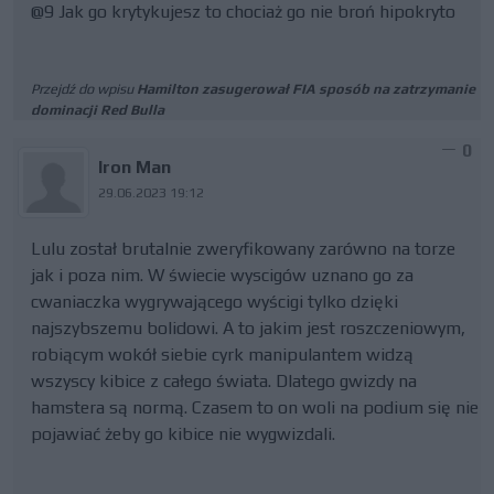
@9 Jak go krytykujesz to chociaż go nie broń hipokryto
Przejdź do wpisu
Hamilton zasugerował FIA sposób na zatrzymanie
dominacji Red Bulla
0
Iron Man
29.06.2023 19:12
Lulu został brutalnie zweryfikowany zarówno na torze
jak i poza nim. W świecie wyscigów uznano go za
cwaniaczka wygrywającego wyścigi tylko dzięki
najszybszemu bolidowi. A to jakim jest roszczeniowym,
robiącym wokół siebie cyrk manipulantem widzą
wszyscy kibice z całego świata. Dlatego gwizdy na
hamstera są normą. Czasem to on woli na podium się nie
pojawiać żeby go kibice nie wygwizdali.