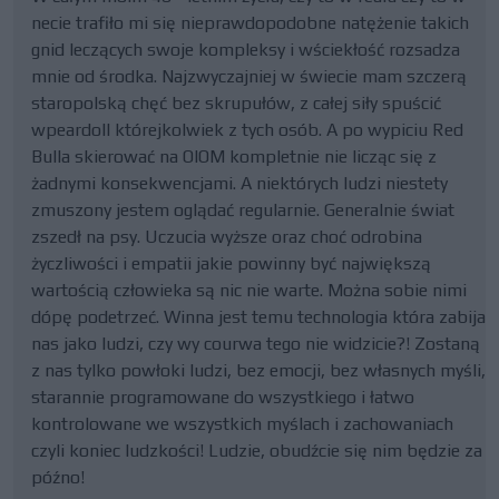
necie trafiło mi się nieprawdopodobne natężenie takich
gnid leczących swoje kompleksy i wściekłość rozsadza
mnie od środka. Najzwyczajniej w świecie mam szczerą
staropolską chęć bez skrupułów, z całej siły spuścić
wpeardoll którejkolwiek z tych osób. A po wypiciu Red
Bulla skierować na OIOM kompletnie nie licząc się z
żadnymi konsekwencjami. A niektórych ludzi niestety
zmuszony jestem oglądać regularnie. Generalnie świat
zszedł na psy. Uczucia wyższe oraz choć odrobina
życzliwości i empatii jakie powinny być największą
wartością człowieka są nic nie warte. Można sobie nimi
dópę podetrzeć. Winna jest temu technologia która zabija
nas jako ludzi, czy wy courwa tego nie widzicie?! Zostaną
z nas tylko powłoki ludzi, bez emocji, bez własnych myśli,
starannie programowane do wszystkiego i łatwo
kontrolowane we wszystkich myślach i zachowaniach
czyli koniec ludzkości! Ludzie, obudźcie się nim będzie za
późno!