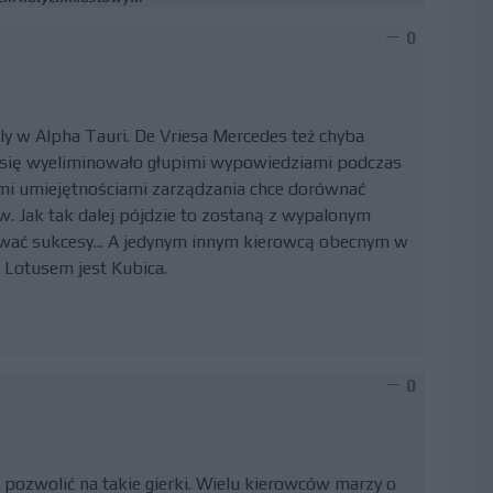
0
ly w Alpha Tauri. De Vriesa Mercedes też chyba
o się wyeliminowało głupimi wypowiedziami podczas
imi umiejętnościami zarządzania chce dorównać
w. Jak tak dalej pójdzie to zostaną z wypalonym
ować sukcesy... A jedynym innym kierowcą obecnym w
i Lotusem jest Kubica.
0
pozwolić na takie gierki. Wielu kierowców marzy o