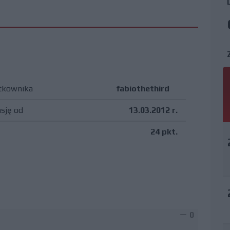
tkownika
fabiothethird
asję od
13.03.2012 r.
24 pkt.
0