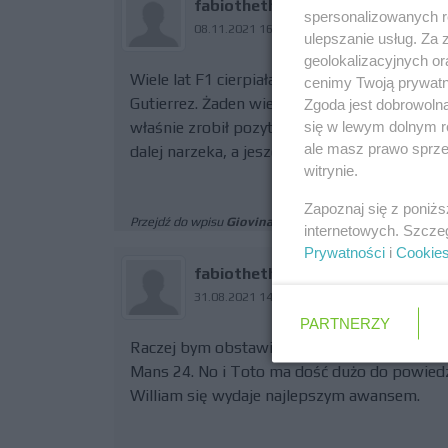
fabiothethird
spersonalizowanych re
08.11.2021 16:10
ulepszanie usług. Za
geolokalizacyjnych or
Wiele lat F1 cierpiała na brak dobrych debiu
cenimy Twoją prywatno
Gutierrez. Żaden wielkiej kariery w F1 nie zr
Zgoda jest dobrowoln
się w lewym dolnym r
właśnie zrobił pozytywne zamieszanie. I niest
ale masz prawo sprzec
dalej narzeka, a jeszcze się okaże, że ostatn
witrynie.
Zapoznaj się z poniż
Przejdź do wpisu
Giovinazzi sugeruje, że Alfa Romeo
internetowych. Szcze
Prywatności
i
Cookie
fabiothethird
31.08.2021 14:13
PARTNERZY
Raczej bym obstawiał de Vries'a. Junior Mer
Mans 24. No i Toto ma dość dużo do powiedze
William się wydaje najlepszym awansem.