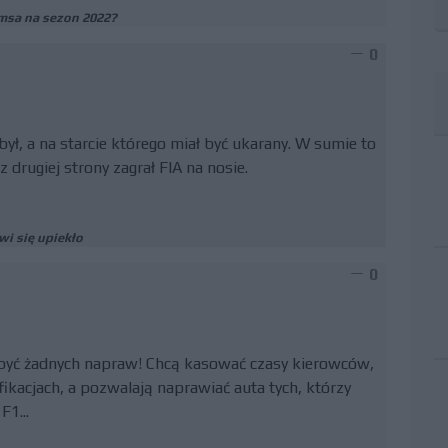
msa na sezon 2022?
0
dbył, a na starcie którego miał być ukarany. W sumie to
 drugiej strony zagrał FIA na nosie.
wi się upiekło
0
o być żadnych napraw! Chcą kasować czasy kierowców,
kacjach, a pozwalają naprawiać auta tych, którzy
F1...