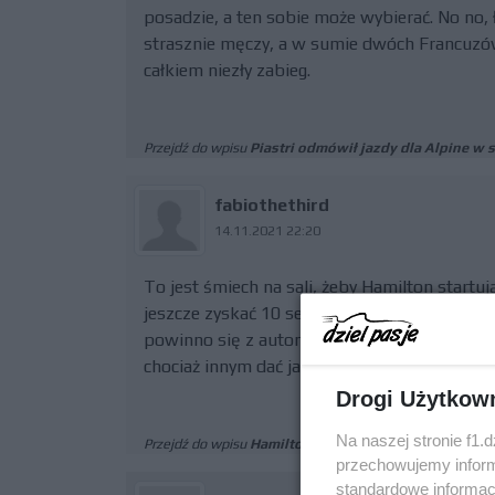
posadzie, a ten sobie może wybierać. No no, ł
strasznie męczy, a w sumie dwóch Francuzó
całkiem niezły zabieg.
Przejdź do wpisu
Piastri odmówił jazdy dla Alpine w 
fabiothethird
14.11.2021 22:20
To jest śmiech na sali, żeby Hamilton startuj
jeszcze zyskać 10 sekund przewagi. Jeśli ni
powinno się z automatu przyznać tytuł mist
chociaż innym dać jakąkolwiek szansę.
Drogi Użytkow
Na naszej stronie f1.
Przejdź do wpisu
Hamilton wygrywa w Brazylii wbre
przechowujemy informa
standardowe informac