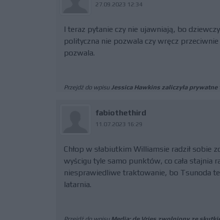
27.09.2023 12:34
I teraz pytanie czy nie ujawniają, bo dziewc
polityczna nie pozwala czy wręcz przeciwnie -
pozwala.
Przejdź do wpisu
Jessica Hawkins zaliczyła prywatne
fabiothethird
11.07.2023 16:29
Chłop w słabiutkim Williamsie radził sobie 
wyścigu tyle samo punktów, co cała stajnia 
niesprawiedliwe traktowanie, bo Tsunoda też
latarnia.
Przejdź do wpisu
Media: de Vries zwolniony ze skut