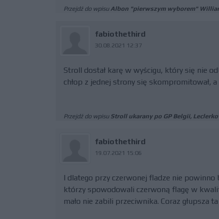
Przejdź do wpisu
Albon "pierwszym wyborem" Willia
fabiothethird
30.08.2021 12:37
Stroll dostał karę w wyścigu, który się nie o
chłop z jednej strony się skompromitował, a z
Przejdź do wpisu
Stroll ukarany po GP Belgii, Leclerko
fabiothethird
19.07.2021 15:06
I dlatego przy czerwonej fladze nie powinn
którzy spowodowali czerwoną flagę w kwalifi
mało nie zabili przeciwnika. Coraz głupsza ta 