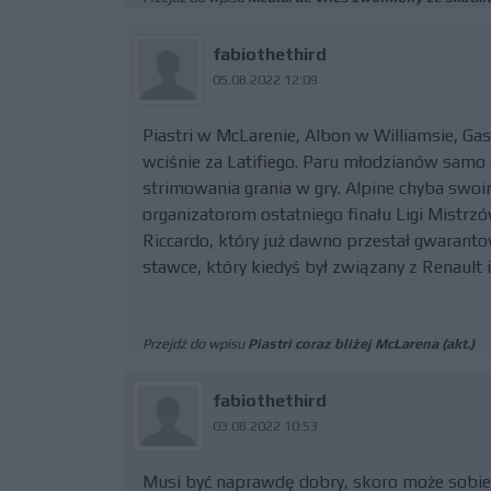
fabiothethird
05.08.2022 12:09
Piastri w McLarenie, Albon w Williamsie, Gas
wciśnie za Latifiego. Paru młodzianów sam
strimowania grania w gry. Alpine chyba swo
organizatorom ostatniego finału Ligi Mistrzó
Riccardo, który już dawno przestał gwarant
stawce, który kiedyś był związany z Renault 
Przejdź do wpisu
Piastri coraz bliżej McLarena (akt.)
fabiothethird
03.08.2022 10:53
Musi być naprawdę dobry, skoro może sobie 