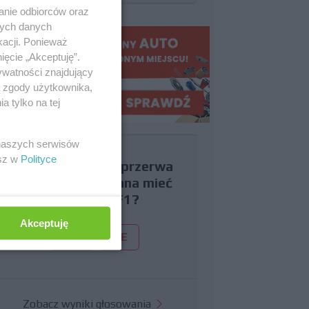
anie odbiorców oraz
nych danych
kacji. Ponieważ
ięcie „Akceptuję”.
ywatności znajdujący
ą zgody użytkownika,
 tylko na tej
 naszych serwisów
esz w
Polityce
Czy uważasz, że przerwa
wakacyjna powinna mieć
miejsce w F1?
Akceptuję
TAK
NIE
Zobacz wyniki głosowania