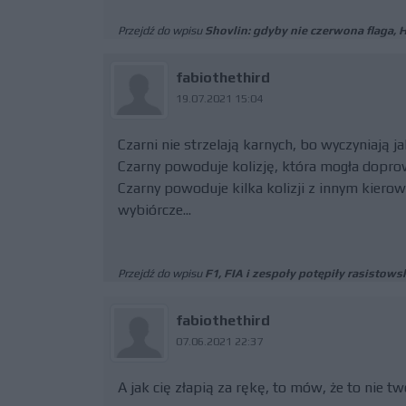
Przejdź do wpisu
Shovlin: gdyby nie czerwona flaga, 
fabiothethird
19.07.2021 15:04
Czarni nie strzelają karnych, bo wyczyniają ja
Czarny powoduje kolizję, która mogła doprow
Czarny powoduje kilka kolizji z innym kierowcą
wybiórcze...
Przejdź do wpisu
F1, FIA i zespoły potępiły rasistow
fabiothethird
07.06.2021 22:37
A jak cię złapią za rękę, to mów, że to nie two