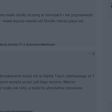
zyna miała stratę liczoną w minutach i nie poprawność
 miała lepsze wyniki od Strolla i teraz papa nie
 testy bolidu F1 z Astonem Martinem
0
zdecydowanie lepiej niż w Alpha Tauri, zdobywając w 1
razem wzięta przez pół tego sezonu. Mocno
 szału nie robi, a bolid to absolutna czerwona
kiem natychmiastowym