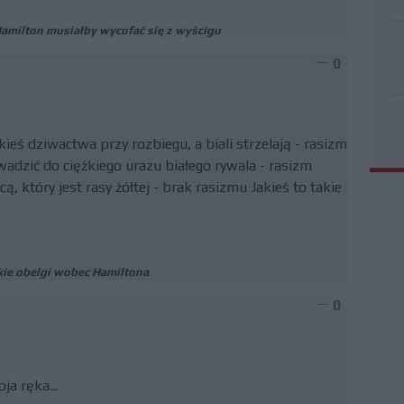
Hamilton musiałby wycofać się z wyścigu
0
kieś dziwactwa przy rozbiegu, a biali strzelają - rasizm
adzić do ciężkiego urazu białego rywala - rasizm
, który jest rasy żółtej - brak rasizmu Jakieś to takie
skie obelgi wobec Hamiltona
0
ja ręka...