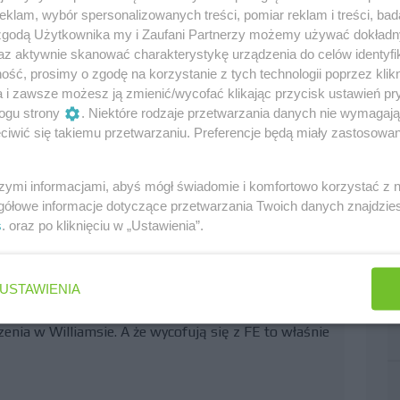
klam, wybór spersonalizowanych treści, pomiar reklam i treści, bad
 zgodą Użytkownika my i Zaufani Partnerzy możemy używać dokład
az aktywnie skanować charakterystykę urządzenia do celów identyfi
tantów. Vandoorne, Werhlein, Vergne, Chilton, Nasr,
ść, prosimy o zgodę na korzystanie z tych technologii poprzez klikn
obił. Zaciąg z Russellem, Norrisem, Albonem czy Gio
a i zawsze możesz ją zmienić/wycofać klikając przycisk ustawień pr
ogu strony
. Niektóre rodzaje przetwarzania danych nie wymagaj
ety on z nich wszystkich jest najsłabszy. Niech tak
iwić się takiemu przetwarzaniu. Preferencje będą miały zastosowania
i wyścig w tym sezonie pojedzie Kubica.
szymi informacjami, abyś mógł świadomie i komfortowo korzystać z
 chciała sabotować jego wynik w Meksyku
gółowe informacje dotyczące przetwarzania Twoich danych znajdzi
s
. oraz po kliknięciu w „Ustawienia”.
0
USTAWIENIA
cedesa, kierowca zespołu w Formule E, ostatnio w Le
nia w Williamsie. A że wycofują się z FE to właśnie