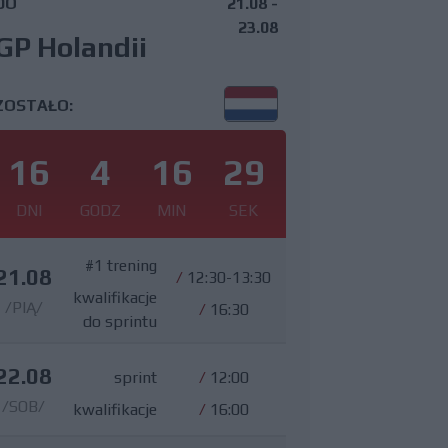
DO
21.08 -
23.08
GP Holandii
ZOSTAŁO:
16
4
16
28
DNI
GODZ
MIN
SEK
#1 trening
21.08
/
12:30-13:30
kwalifikacje
/PIĄ/
/
16:30
do sprintu
22.08
sprint
/
12:00
/SOB/
kwalifikacje
/
16:00