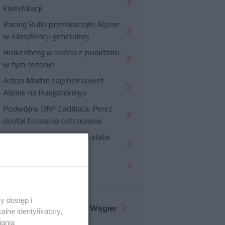
klasyfikacji
Racing Bulls przeskoczyło Alpine
w klasyfikacji generalnej
Hulkenberg w końcu z punktami
w tym sezonie
Aston Martin zagroził nawet
Alpine na Hungaroringu
Podwójne DNF Cadillaca. Perez
dostał formalne ostrzeżenie
Hungaroring potwierdził słabe
strony Williamsa
Trudny wyścig Haasa
y dostęp i
Więcej informacji o
GP Węgier
lne identyfikatory,
iania