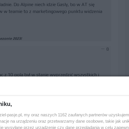
adnie. Do Alpine niech idzie Gasly, bo w AT się
w w teamie to z marketingowego punktu widzenia
sezonie 2023!
0
ąc z 10 pola był w stanie wyprzedzić wszystkich i
e było znowu coś było lewego z autem to Mercedesowi
rzowski i wykluczyć z pozostałych wyścigów. Żeby
niku,
dziel-pasje.pl, my oraz naszych 1162 zaufanych partnerów uzyskujem
w przeciwnościom
cje na urządzeniu oraz przetwarzamy dane osobowe, takie jak unika
0
je wysyłane przez urządzenie czy dane przeglądania w celu zapewn