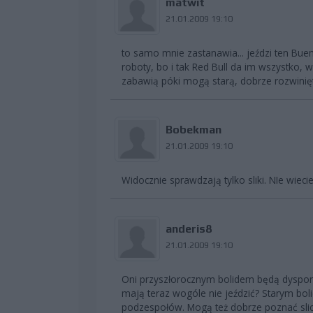
matwit
21.01.2009 19:10
to samo mnie zastanawia... jeździ ten Buemi 
roboty, bo i tak Red Bull da im wszystko, 
zabawią póki mogą starą, dobrze rozwinięt
Bobekman
21.01.2009 19:10
Widocznie sprawdzają tylko sliki. NIe wieci
anderis8
21.01.2009 19:10
Oni przyszłorocznym bolidem będą dyspono
mają teraz wogóle nie jeździć? Starym b
podzespołów. Mogą też dobrze poznać slic