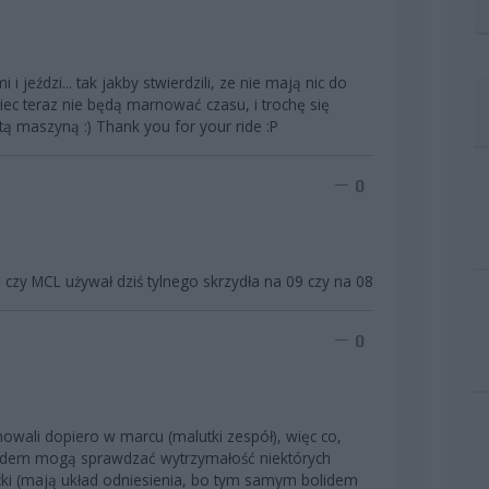
i jeździ... tak jakby stwierdzili, ze nie mają nic do
wiec teraz nie będą marnować czasu, i trochę się
ą maszyną :) Thank you for your ride :P
0
e czy MCL używał dziś tylnego skrzydła na 09 czy na 08
0
wali dopiero w marcu (malutki zespół), więc co,
olidem mogą sprawdzać wytrzymałość niektórych
ki (mają układ odniesienia, bo tym samym bolidem