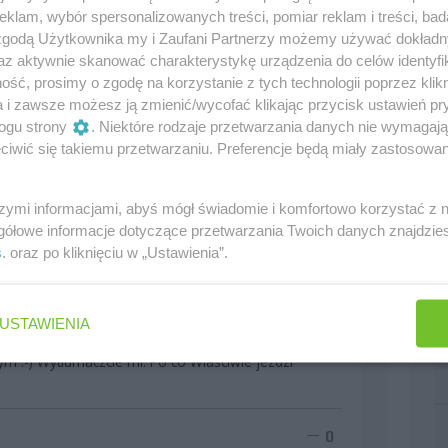
klam, wybór spersonalizowanych treści, pomiar reklam i treści, bad
miego. Widać praca wre. Williams pracowicie i od razu
 zgodą Użytkownika my i Zaufani Partnerzy możemy używać dokład
az aktywnie skanować charakterystykę urządzenia do celów identyfi
ść, prosimy o zgodę na korzystanie z tych technologii poprzez klikn
0
a i zawsze możesz ją zmienić/wycofać klikając przycisk ustawień pr
ogu strony
. Niektóre rodzaje przetwarzania danych nie wymagaj
iwić się takiemu przetwarzaniu. Preferencje będą miały zastosowania
_ _ _ STR tak duzo jezdzi starym bolidem? wszyscy
em nowe konstrukcje wiec po co im tyle danych, moze
szymi informacjami, abyś mógł świadomie i komfortowo korzystać z
gółowe informacje dotyczące przetwarzania Twoich danych znajdzi
s
. oraz po kliknięciu w „Ustawienia”.
0
USTAWIENIA
:-) Wytlumaczcie mi. Po co Wlasciwie jezdzi
0