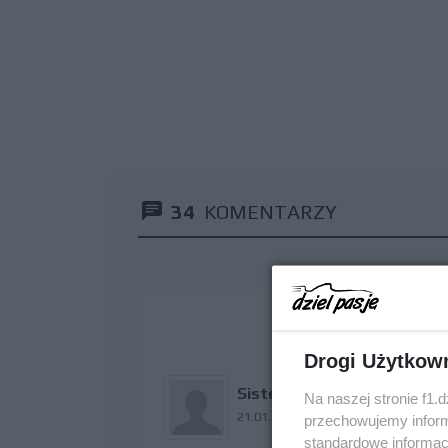
34
KOMENTARZY
Drogi Użytkow
Sister
Na naszej stronie f1.
21.01.2009 19:01
przechowujemy informa
standardowe informac