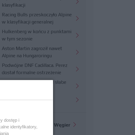
klasyfikacji
Racing Bulls przeskoczyło Alpine
w klasyfikacji generalnej
Hulkenberg w końcu z punktami
w tym sezonie
Aston Martin zagroził nawet
Alpine na Hungaroringu
Podwójne DNF Cadillaca. Perez
dostał formalne ostrzeżenie
Hungaroring potwierdził słabe
strony Williamsa
Trudny wyścig Haasa
y dostęp i
Więcej informacji o
GP Węgier
lne identyfikatory,
iania