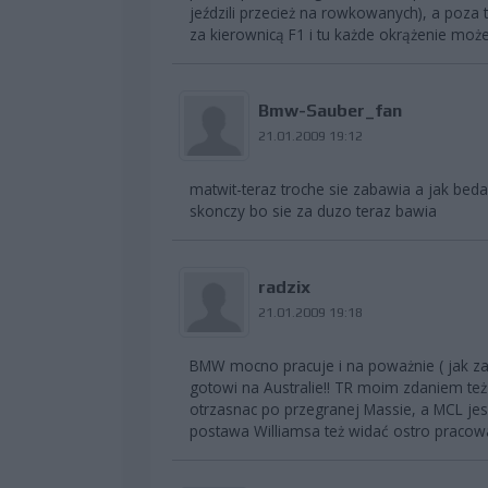
jeździli przecież na rowkowanych), a po
za kierownicą F1 i tu każde okrążenie moż
Bmw-Sauber_fan
21.01.2009 19:12
matwit-teraz troche sie zabawia a jak beda
skonczy bo sie za duzo teraz bawia
radzix
21.01.2009 19:18
BMW mocno pracuje i na poważnie ( jak za
gotowi na Australie!! TR moim zdaniem też 
otrzasnac po przegranej Massie, a MCL jesz
postawa Williamsa też widać ostro pracow