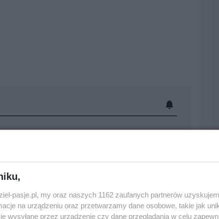
niku,
0
dziel-pasje.pl, my oraz naszych 1162 zaufanych partnerów uzyskujem
cje na urządzeniu oraz przetwarzamy dane osobowe, takie jak unika
je wysyłane przez urządzenie czy dane przeglądania w celu zapewn