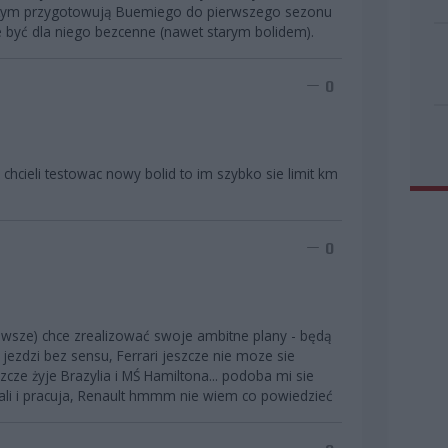
za tym przygotowują Buemiego do pierwszego sezonu
e być dla niego bezcenne (nawet starym bolidem).
0
 chcieli testowac nowy bolid to im szybko sie limit km
0
wsze) chce zrealizować swoje ambitne plany - będą
jezdzi bez sensu, Ferrari jeszcze nie moze sie
cze żyje Brazylia i MŚ Hamiltona... podoba mi sie
ali i pracuja, Renault hmmm nie wiem co powiedzieć