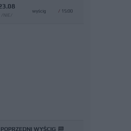
23.08
wyścig
/
15:00
/NIE/
POPRZEDNI WYŚCIG