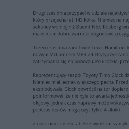
Drugi czas dnia przypadł w udziale najaktyw
który przejechał aż 143 kółka. Niemiec na naj
sekundy wolniej niż Buemi. Nico Rosberg wr
maksimum dobre warunki pogodowe zrezygn
Trzeci czas dnia zanotował Lewis Hamilton, kt
nowym McLarenem MP4-24. Brytyjczyk rano m
zatrzymania się na poboczu. Po krótkiej prze
Reprezentujący zespół Toyoty Timo Glock dz
Niemiec miał jednak większego pecha. Prze
eksplodowała. Glock powrócił na tor dopiero
poinformował, że nie była to awaria jednost
olejowy, jednak czas naprawy może wskazyw
podczas testów mogą użyć tylko 4 silniki.
Z ostatnim czasem tabelę z wynikami zamykał