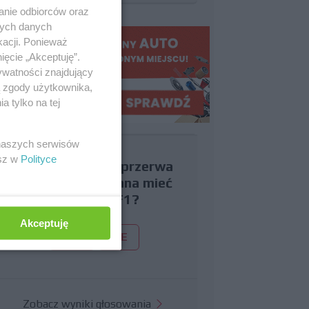
anie odbiorców oraz
nych danych
kacji. Ponieważ
ięcie „Akceptuję”.
ywatności znajdujący
ą zgody użytkownika,
 tylko na tej
 naszych serwisów
esz w
Polityce
Czy uważasz, że przerwa
wakacyjna powinna mieć
miejsce w F1?
Akceptuję
TAK
NIE
Zobacz wyniki głosowania