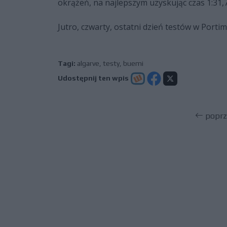
okrążeń, na najlepszym uzyskując czas 1:31,
Jutro, czwarty, ostatni dzień testów w Portim
Tagi:
algarve
,
testy
,
buemi
Udostępnij ten wpis
poprz