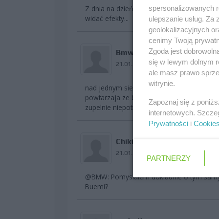
spersonalizowanych re
Z dnia na dzień zmniejszają stratę do Bue
widać efekty...
ulepszanie usług. Za
geolokalizacyjnych or
cenimy Twoją prywatno
Zgoda jest dobrowoln
Bmw-Sauber_fan
się w lewym dolnym r
21.01.2009 19:03
ale masz prawo sprzec
witrynie.
nad jednym sie zastanawiam: po jakiego ch
powtarzaja ze bolidy na 2009 rok to calki
Zapoznaj się z poniż
zupelnie niepotrzebnych?
internetowych. Szcze
Prywatności
i
Cookie
Chikita
21.01.2009 19:08
PARTNERZY
@BMW: Pomyslalem dokladnie o tym samym 
Buemi?