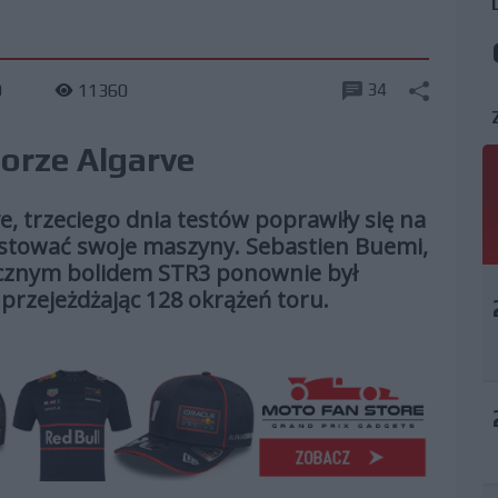
34
9
11360
torze Algarve
 trzeciego dnia testów poprawiły się na
testować swoje maszyny. Sebastien Buemi,
ocznym bolidem STR3 ponownie był
 przejeżdżając 128 okrążeń toru.