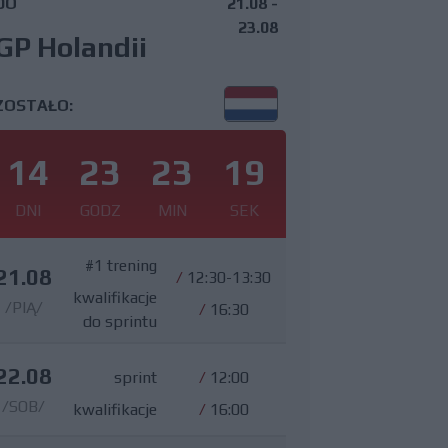
DO
21.08 -
23.08
GP Holandii
ZOSTAŁO:
14
23
23
17
DNI
GODZ
MIN
SEK
#1 trening
21.08
/
12:30-13:30
kwalifikacje
/PIĄ/
/
16:30
do sprintu
22.08
sprint
/
12:00
/SOB/
kwalifikacje
/
16:00