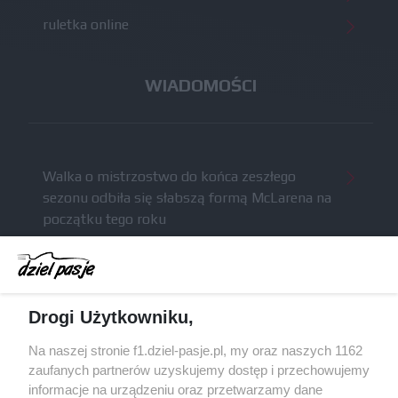
ruletka online
WIADOMOŚCI
Walka o mistrzostwo do końca zeszłego
sezonu odbiła się słabszą formą McLarena na
początku tego roku
McCullough całkowicie opuści Astona Martina i
ma trafić do Red Bulla (akt.)
Dochód F1 spadł o 61 procent względem
Drogi Użytkowniku,
zeszłego sezonu
Obecne silniki muszą polegać na uczących się
Na naszej stronie f1.dziel-pasje.pl, my oraz naszych 1162
algorytmach?
zaufanych partnerów uzyskujemy dostęp i przechowujemy
informacje na urządzeniu oraz przetwarzamy dane
Honda uświadomiła sobie skalę problemów z