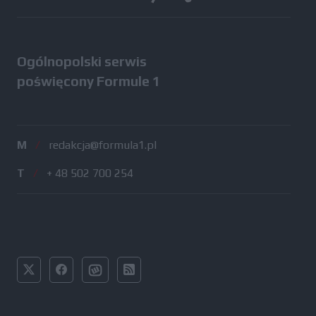
Ogólnopolski serwis
poświęcony Formule 1
M
/
redakcja@formula1.pl
T
/
+ 48 502 700 254