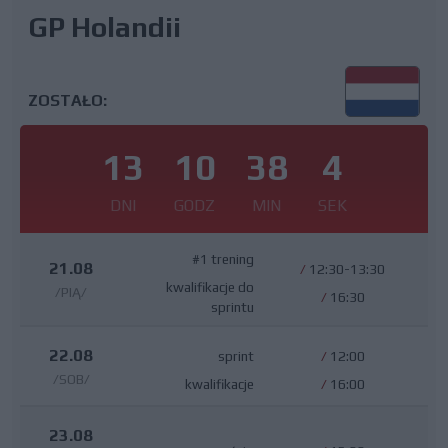
GP Holandii
ZOSTAŁO:
13
10
38
3
DNI
GODZ
MIN
SEK
#1 trening
21.08
/
12:30-13:30
kwalifikacje do
/PIĄ/
/
16:30
sprintu
22.08
sprint
/
12:00
/SOB/
kwalifikacje
/
16:00
23.08