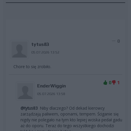
0
tytus83
05.07.2026 13:52
Chore to się zrobiło.
0
1
EnderWiggin
05.07.2026 13:58
@tytus83
Niby dlaczego? Od dekad kierowcy
zarządzają paliwem, oponami, tempem. Ściganie się
nigdy nie polegało na tym kto lepiej wciska pedał gadu
aż do oporu. Teraz do tego wszystkiego dochodzi