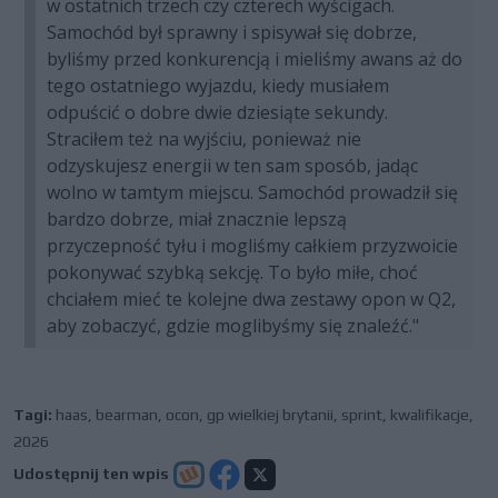
w ostatnich trzech czy czterech wyścigach.
Samochód był sprawny i spisywał się dobrze,
byliśmy przed konkurencją i mieliśmy awans aż do
tego ostatniego wyjazdu, kiedy musiałem
odpuścić o dobre dwie dziesiąte sekundy.
Straciłem też na wyjściu, ponieważ nie
odzyskujesz energii w ten sam sposób, jadąc
wolno w tamtym miejscu. Samochód prowadził się
bardzo dobrze, miał znacznie lepszą
przyczepność tyłu i mogliśmy całkiem przyzwoicie
pokonywać szybką sekcję. To było miłe, choć
chciałem mieć te kolejne dwa zestawy opon w Q2,
aby zobaczyć, gdzie moglibyśmy się znaleźć."
Tagi:
haas
,
bearman
,
ocon
,
gp wielkiej brytanii
,
sprint
,
kwalifikacje
,
2026
Udostępnij ten wpis