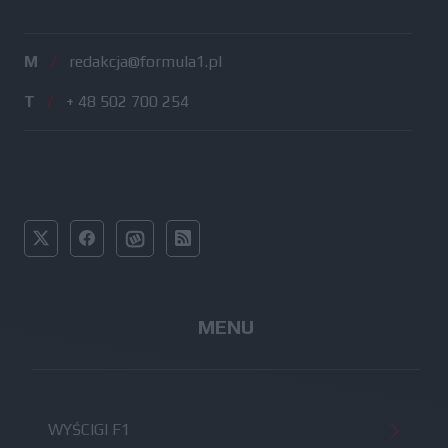
M
/
redakcja@formula1.pl
T
/
+ 48 502 700 254
MENU
WYŚCIGI F1