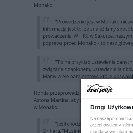
Monako.
"Prowadzenie jest w Monako niezwy
informacją jest to, że znaleźliśmy spos
prowadzenia. W HRC w Sakurze, naszym 
poprawą przed Monako - to nasz główny 
"To na przykład ustawienia danych i
związane z zapłonem, ustawienie lambdy 
Mamy wiele parametrów, które pozwalają
Honda przeprowadziła również testy z udz
Astona Martina, aby zoptymalizować ustawie
w Monako.
Drogi Użytkow
Na naszej stronie f1.
"Jeśli chodzi o chłodzenie, wolne 
przechowujemy informa
Orihara. "Musimy znaleźć odpowiednią sp
standardowe informac