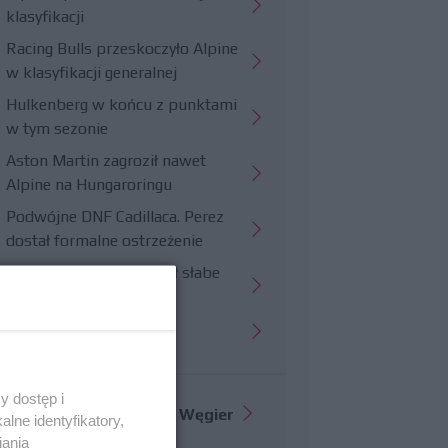
klasyfikacji
Racing Bulls przeskoczyło Alpine
w klasyfikacji generalnej
Hulkenberg w końcu z punktami
w tym sezonie
Aston Martin zagroził nawet
Alpine na Hungaroringu
Podwójne DNF Cadillaca. Perez
dostał formalne ostrzeżenie
Hungaroring potwierdził słabe
strony Williamsa
Trudny wyścig Haasa
y dostęp i
Więcej informacji o
GP Węgier
lne identyfikatory,
iania