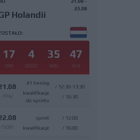
DO
21.08 -
23.08
GP Holandii
ZOSTAŁO:
17
4
35
46
DNI
GODZ
MIN
SEK
#1 trening
21.08
/
12:30-13:30
kwalifikacje
/PIĄ/
/
16:30
do sprintu
22.08
sprint
/
12:00
/SOB/
kwalifikacje
/
16:00