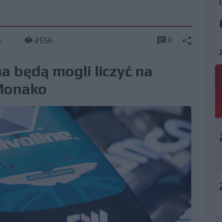
0
6
2556
a będą mogli liczyć na
 Monako