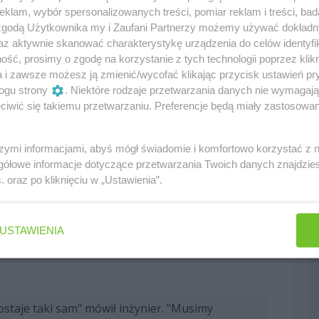
tawcą paliwa, firmą Aramco, aby osiągnąć
klam, wybór spersonalizowanych treści, pomiar reklam i treści, bad
zarówno w czystym powietrzu, jak i w gęstym
 zgodą Użytkownika my i Zaufani Partnerzy możemy używać dokład
az aktywnie skanować charakterystykę urządzenia do celów identyfi
ść, prosimy o zgodę na korzystanie z tych technologii poprzez klikn
a i zawsze możesz ją zmienić/wycofać klikając przycisk ustawień pr
 pakietem poprawek, który powinien zadebiutować
ogu strony
. Niektóre rodzaje przetwarzania danych nie wymagaj
skupiał się głównie na jednostce spalinowej.
iwić się takiemu przetwarzaniu. Preferencje będą miały zastosowania
 się poprawić. Na przykład w zakresie procesu
szymi informacjami, abyś mógł świadomie i komfortowo korzystać z
 usprawnienia i zaobserwowaliśmy już
gółowe informacje dotyczące przetwarzania Twoich danych znajdzi
."
s
. oraz po kliknięciu w „Ustawienia”.
otencjalne zmiany w regulacjach silnikowych, które
USTAWIENIA
 ciągle nie udaje się przekonać do nich wszystkich
u na toczące się właśnie prace rozwojowe
zostaje taki sam" mówił inżynier. "Musimy