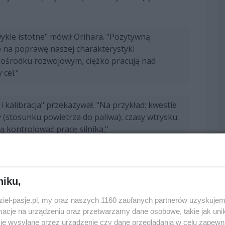
kle istotne" mówił Orihara. "Pozytywną
ób na poprawę naszej charakterystyki
ośrodku rozwojowym, ciężko pracują nad
cel."
 kalibracja" przekazywał. "Na przykład: kwestie
(stosunku powietrza do paliwa), czasy wtrysku.
 kontrolować pracę silnika."
iałem kierowców w Kampusie Technologicznym
nia zarządzania energią pod kątem specyfiki toru
niku,
dziel-pasje.pl, my oraz naszych 1160 zaufanych partnerów uzyskujem
sekcje w Monako stanowią wyzwanie" mówił
cje na urządzeniu oraz przetwarzamy dane osobowe, takie jak unika
ecyfikację systemu chłodzenia, ściśle
je wysyłane przez urządzenie czy dane przeglądania w celu zapewn