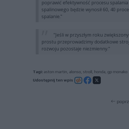
poprawić efektywność procesu spalania i 
spalinowego będzie wynosił 60, 40 proc
spalanie."
"Jeśli w przyszłym roku zwiększony
prostu przeprowadzimy dodatkowe stroj
rozwoju pozostaje niezmienny."
Tagi:
aston martin
,
alonso
,
stroll
,
honda
,
gp monako
Udostępnij ten wpis
poprz