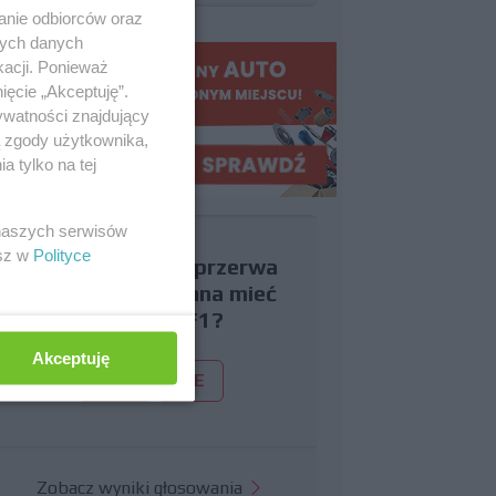
anie odbiorców oraz
nych danych
kacji. Ponieważ
ięcie „Akceptuję”.
ywatności znajdujący
ą zgody użytkownika,
 tylko na tej
 naszych serwisów
esz w
Polityce
Czy uważasz, że przerwa
wakacyjna powinna mieć
miejsce w F1?
Akceptuję
TAK
NIE
Zobacz wyniki głosowania