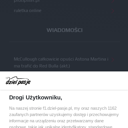
protipster.pl
ruletka online
WIADOMOŚCI
McCullough całkowicie opuści Astona Martina i
ma trafić do Red Bulla (akt.)
Dochód F1 spadł o 61 procent względem
zeszłego sezonu
Obecne silniki muszą polegać na uczących się
Drogi Użytkowniku,
algorytmach?
Honda uświadomiła sobie skalę problemów z
Na naszej stronie f1.dziel-pasje.pl, my oraz naszych 1162
silnikiem dopiero w styczniu
zaufanych partnerów uzyskujemy dostęp i przechowujemy
informacje na urządzeniu oraz przetwarzamy dane
Audi planuje wprowadzić jeszcze cztery duże
osobowe, takie jak unikalne identyfikatory, standardowe