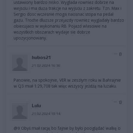
ustawiony bardzo nisko. Wyglada rowniez dobrze na
wejsciu i ma duza trakcje na wyjsciu z zakretu. Tzn. Max i
Sergio dosc wczesnie moga nacisnac stopa na pedal
gazu. Troche dluzsze przejazdy rowniez wygladaly bardzo
obiecujaco w wykonaniu RB. Pojazd wlasciwie na
wszystkich obszarach wydaje sie dobrze
upozycjonowany.
0
hubos21
21.02.2024 16:36
Panowie, na spokojnie, VER w zeszłym roku w Bahrajnie
w Q3 miał 1:29,708 tak więc wszyscy jeżdżą na luzaku.
0
Lulu
21.02.2024 18:14
@9 Obyś miał rację bo fajnie by było pooglądać walkę o