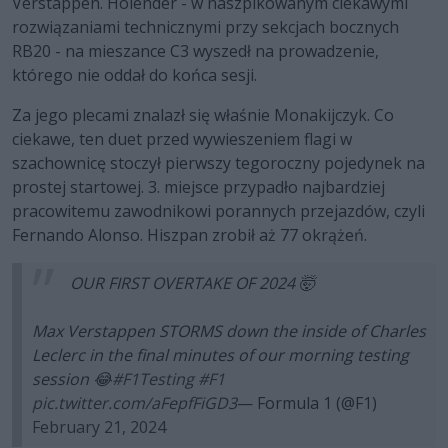
Verstappen. Holender - w naszpikowanym ciekawymi
rozwiązaniami technicznymi przy sekcjach bocznych
RB20 - na mieszance C3 wyszedł na prowadzenie,
którego nie oddał do końca sesji.
Za jego plecami znalazł się właśnie Monakijczyk. Co
ciekawe, ten duet przed wywieszeniem flagi w
szachownicę stoczył pierwszy tegoroczny pojedynek na
prostej startowej. 3. miejsce przypadło najbardziej
pracowitemu zawodnikowi porannych przejazdów, czyli
Fernando Alonso. Hiszpan zrobił aż 77 okrążeń.
OUR FIRST OVERTAKE OF 2024 🤯
Max Verstappen STORMS down the inside of Charles
Leclerc in the final minutes of our morning testing
session 😂
#F1Testing
#F1
pic.twitter.com/aFepfFiGD3
— Formula 1 (@F1)
February 21, 2024