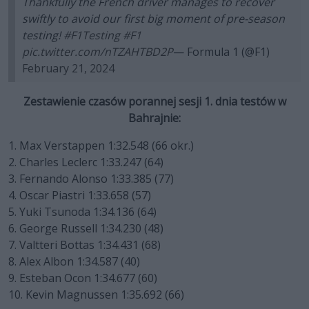
Thankfully the French driver manages to recover
swiftly to avoid our first big moment of pre-season
testing!
#F1Testing
#F1
pic.twitter.com/nTZAHTBD2P
— Formula 1 (@F1)
February 21, 2024
Zestawienie czasów porannej sesji 1. dnia testów w
Bahrajnie:
1. Max Verstappen 1:32.548 (66 okr.)
2. Charles Leclerc 1:33.247 (64)
3. Fernando Alonso 1:33.385 (77)
4. Oscar Piastri 1:33.658 (57)
5. Yuki Tsunoda 1:34.136 (64)
6. George Russell 1:34.230 (48)
7. Valtteri Bottas 1:34.431 (68)
8. Alex Albon 1:34.587 (40)
9. Esteban Ocon 1:34.677 (60)
10. Kevin Magnussen 1:35.692 (66)