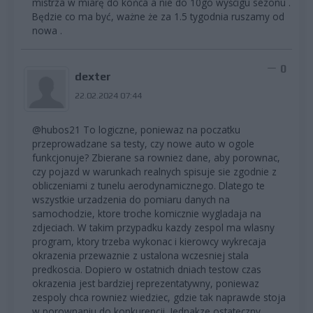
mistrza w miarę do końca a nie do 10go wyścigu sezonu .
Będzie co ma być, ważne że za 1.5 tygodnia ruszamy od
nowa .
0
dexter
22.02.2024 07:44
@hubos21 To logiczne, poniewaz na poczatku
przeprowadzane sa testy, czy nowe auto w ogole
funkcjonuje? Zbierane sa rowniez dane, aby porownac,
czy pojazd w warunkach realnych spisuje sie zgodnie z
obliczeniami z tunelu aerodynamicznego. Dlatego te
wszystkie urzadzenia do pomiaru danych na
samochodzie, ktore troche komicznie wygladaja na
zdjeciach. W takim przypadku kazdy zespol ma wlasny
program, ktory trzeba wykonac i kierowcy wykrecaja
okrazenia przewaznie z ustalona wczesniej stala
predkoscia. Dopiero w ostatnich dniach testow czas
okrazenia jest bardziej reprezentatywny, poniewaz
zespoly chca rowniez wiedziec, gdzie tak naprawde stoja
w porownaniu do konkurencji. Jednakze ostateczny