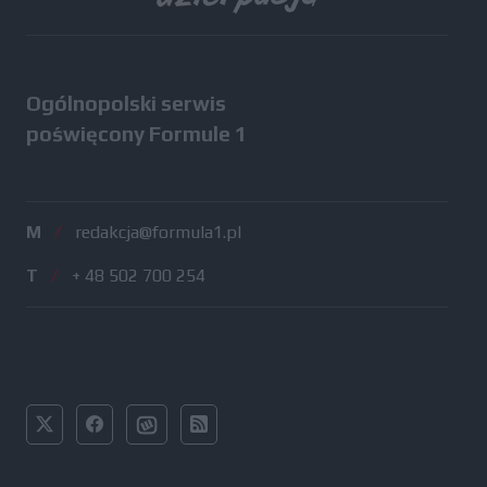
Ogólnopolski serwis
poświęcony Formule 1
M
/
redakcja@formula1.pl
T
/
+ 48 502 700 254