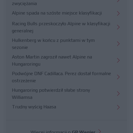
zwyciężania
Alpine spada na szóste miejsce klasyfikacji
Racing Bulls przeskoczyło Alpine w klasyfikacji
generalnej
Hulkenberg w końcu z punktami w tym
sezonie
Aston Martin zagroził nawet Alpine na
Hungaroringu
Podwójne DNF Cadillaca. Perez dostał formalne
ostrzeżenie
Hungaroring potwierdził słabe strony
Williamsa
Trudny wyścig Haasa
Więcej informacji o
GP Węgier