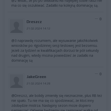
@2 widać, że po po składaniu RB najlepiej sobie radzi nie
ma co się oszukiwać. Zadatki na kolejną dominację są.
0
Dreszcz
21.02.2024 14:12
@3 naprawdę rozumiem, ale wysuwanie jakichkolwiek
wniosków po 4godzinnej sesji testowej jest bezsensu.
Jeżeli za tydzień w kwalifikacjach dorzuci te pół sekundy
nad drugim, wtedy można powiedzieć że zadatki na
dominację są
0
JakeGreen
21.02.2024 14:28
@Dreszcz, ale bolidy zmieniły się nieznacznie, plus RB też
nie spało. Tu nie ma się co spodziewać, że ktoś inny
zdobędzie mistrza. Następny sezon może dopiero
namieszać. Głównie będziemy się zajmować walka od