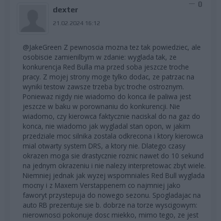
0
dexter
21.02.2024 16:12
@JakeGreen Z pewnoscia mozna tez tak powiedziec, ale
osobiscie zamienilbym w zdanie: wyglada tak, ze
konkurencja Red Bulla ma przed soba jeszcze troche
pracy. Z mojej strony moge tylko dodac, ze patrzac na
wyniki testow zawsze trzeba byc troche ostroznym.
Poniewaz nigdy nie wiadomo do konca ile paliwa jest
jeszcze w baku w porownaniu do konkurencji. Nie
wiadomo, czy kierowca faktycznie naciskal do na gaz do
konca, nie wiadomo jak wygladal stan opon, w jakim
przedziale moc silnika zostala odkrecona i ktory kierowca
mial otwarty system DRS, a ktory nie. Dlatego czasy
okrazen moga sie drastycznie roznic nawet do 10 sekund
na jednym okrazeniu i nie nalezy interpretowac zbyt wiele.
Niemniej jednak jak wyzej wspomniales Red Bull wyglada
mocny i z Maxem Verstappenem co najmniej jako
faworyt przystepuja do nowego sezonu. Spogladajac na
auto RB prezentuje sie b. dobrze na torze wyscigowym:
nierownosci pokonuje dosc miekko, mimo tego, ze jest