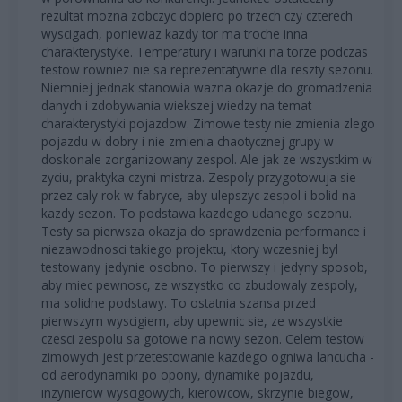
rezultat mozna zobczyc dopiero po trzech czy czterech
wyscigach, poniewaz kazdy tor ma troche inna
charakterystyke. Temperatury i warunki na torze podczas
testow rowniez nie sa reprezentatywne dla reszty sezonu.
Niemniej jednak stanowia wazna okazje do gromadzenia
danych i zdobywania wiekszej wiedzy na temat
charakterystyki pojazdow. Zimowe testy nie zmienia zlego
pojazdu w dobry i nie zmienia chaotycznej grupy w
doskonale zorganizowany zespol. Ale jak ze wszystkim w
zyciu, praktyka czyni mistrza. Zespoly przygotowuja sie
przez caly rok w fabryce, aby ulepszyc zespol i bolid na
kazdy sezon. To podstawa kazdego udanego sezonu.
Testy sa pierwsza okazja do sprawdzenia performance i
niezawodnosci takiego projektu, ktory wczesniej byl
testowany jedynie osobno. To pierwszy i jedyny sposob,
aby miec pewnosc, ze wszystko co zbudowaly zespoly,
ma solidne podstawy. To ostatnia szansa przed
pierwszym wyscigiem, aby upewnic sie, ze wszystkie
czesci zespolu sa gotowe na nowy sezon. Celem testow
zimowych jest przetestowanie kazdego ogniwa lancucha -
od aerodynamiki po opony, dynamike pojazdu,
inzynierow wyscigowych, kierowcow, skrzynie biegow,