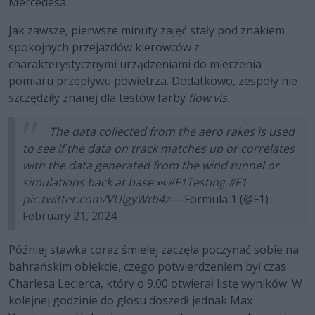
Mercedesa.
Jak zawsze, pierwsze minuty zajęć stały pod znakiem
spokojnych przejazdów kierowców z
charakterystycznymi urządzeniami do mierzenia
pomiaru przepływu powietrza. Dodatkowo, zespoły nie
szczędziły znanej dla testów farby
flow vis.
The data collected from the aero rakes is used
to see if the data on track matches up or correlates
with the data generated from the wind tunnel or
simulations back at base 👀
#F1Testing
#F1
pic.twitter.com/VUigyWtb4z
— Formula 1 (@F1)
February 21, 2024
Później stawka coraz śmielej zaczęła poczynać sobie na
bahrańskim obiekcie, czego potwierdzeniem był czas
Charlesa Leclerca, który o 9.00 otwierał listę wyników. W
kolejnej godzinie do głosu doszedł jednak Max