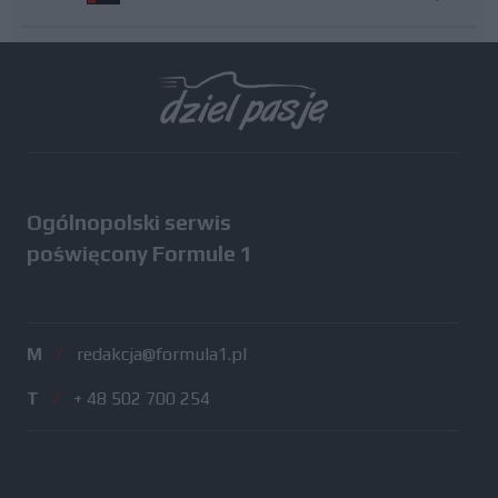
Wszystkie testy
Ogólnopolski serwis
poświęcony Formule 1
M
/
redakcja@formula1.pl
T
/
+ 48 502 700 254