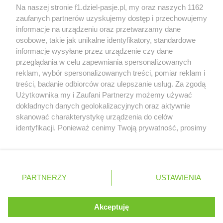
Na naszej stronie f1.dziel-pasje.pl, my oraz naszych 1162
Poszkodowani kibice z GP Las Vegas 2023
zaufanych partnerów uzyskujemy dostęp i przechowujemy
otrzymają częściowy zwrot pieniędzy
informacje na urządzeniu oraz przetwarzamy dane
osobowe, takie jak unikalne identyfikatory, standardowe
Bottas z kolejnymi sukcesami w kolarstwie
informacje wysyłane przez urządzenie czy dane
przeglądania w celu zapewniania spersonalizowanych
reklam, wybór spersonalizowanych treści, pomiar reklam i
treści, badanie odbiorców oraz ulepszanie usług. Za zgodą
© 2004 - 2026 GPmedia
Polityka prywatności
Serwis internetowy, z którego korzystasz, używa plików
Użytkownika my i Zaufani Partnerzy możemy używać
cookies. Są to pliki instalowane w urządzeniach
Kopiowanie treści bez
dokładnych danych geolokalizacyjnych oraz aktywnie
końcowych osób korzystających z serwisu, w celu
skanować charakterystykę urządzenia do celów
zgody autorów zabronione.
administrowania serwisem, poprawy jakości
identyfikacji. Ponieważ cenimy Twoją prywatność, prosimy
świadczonych usług w tym dostosowania treści serwisu
o zgodę na korzystanie z tych technologii poprzez
do preferencji użytkownika, utrzymania sesji
kliknięcie „Akceptuję”. Zgoda jest dobrowolna i zawsze
użytkownika oraz dla celów statystycznych i
możesz ją zmienić/wycofać klikając przycisk ustawień
Ta strona jest nieoficjalną stroną internetową i nie jest
targetowania behawioralnego reklamy.
prywatności znajdujący się w lewym dolnym rogu strony
powiązana w żaden sposób z grupą przedsiębiorstw Formula
PARTNERZY
Dowiedz się więcej o naszej polityce
USTAWIENIA
. Niektóre rodzaje przetwarzania danych nie wymagają
One, oraz oznaczeniami F1, FORMULA ONE, FORMULA 1 FIA
prywatności
FORMULA ONE WORLD CHAMPIONSHIP, GRAND PRIX i innymi
zgody użytkownika, ale masz prawo sprzeciwić się
znakami powiązanymi oraz znakami towarowymi należącymi
takiemu przetwarzaniu. Preferencje będą miały
Akceptuję
ROZUMIEM
do Formula One Licensing B.V
zastosowania tylko na tej witrynie.