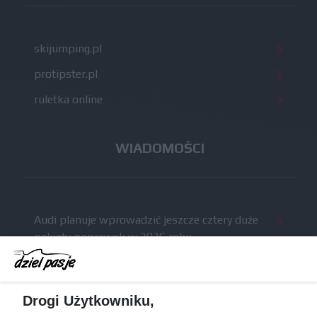
skijumping.pl
protipster.pl
ruletka online
WIADOMOŚCI
Audi planuje wprowadzić jeszcze cztery duże
pakiety poprawek w 2026 roku
Gasly dołączył do krytyki obecnych
samochodów F1
McCullough opuści Astona Martina z końcem
Drogi Użytkowniku,
2026 roku