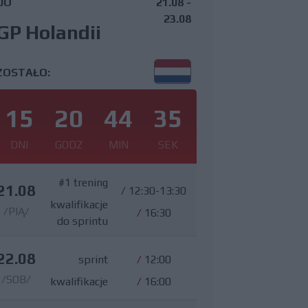
DO
21.08 -
23.08
GP Holandii
ZOSTAŁO:
15
20
44
34
DNI
GODZ
MIN
SEK
#1 trening
21.08
/
12:30-13:30
kwalifikacje
/PIĄ/
/
16:30
do sprintu
22.08
sprint
/
12:00
/SOB/
kwalifikacje
/
16:00