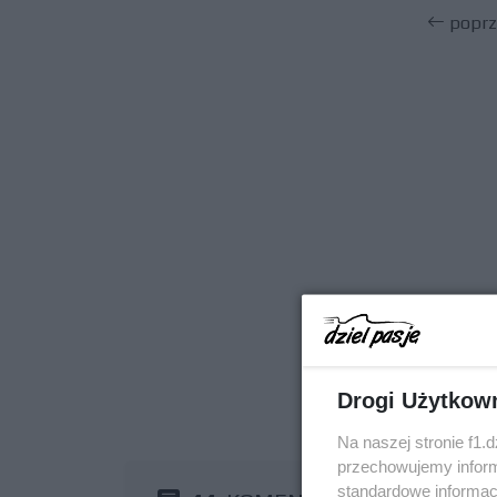
poprz
Drogi Użytkow
Na naszej stronie f1.
przechowujemy informa
standardowe informac