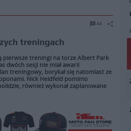
44
ych treningach
pierwsze treningi na torze Albert Park
 dwóch sesji nie miał awarii
lan treningowy, borykał się natomiast ze
 oponami. Nick Heidfeld pomimo
 bolidzie, również wykonał zaplanowane