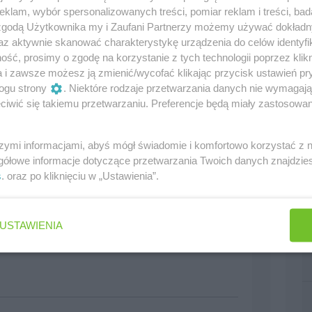
klam, wybór spersonalizowanych treści, pomiar reklam i treści, bad
 zgodą Użytkownika my i Zaufani Partnerzy możemy używać dokład
az aktywnie skanować charakterystykę urządzenia do celów identyfi
ść, prosimy o zgodę na korzystanie z tych technologii poprzez klikn
a i zawsze możesz ją zmienić/wycofać klikając przycisk ustawień pr
ogu strony
. Niektóre rodzaje przetwarzania danych nie wymagaj
iwić się takiemu przetwarzaniu. Preferencje będą miały zastosowania
0
szymi informacjami, abyś mógł świadomie i komfortowo korzystać z
gółowe informacje dotyczące przetwarzania Twoich danych znajdzi
s
. oraz po kliknięciu w „Ustawienia”.
 że skrzynia...)
0
USTAWIENIA