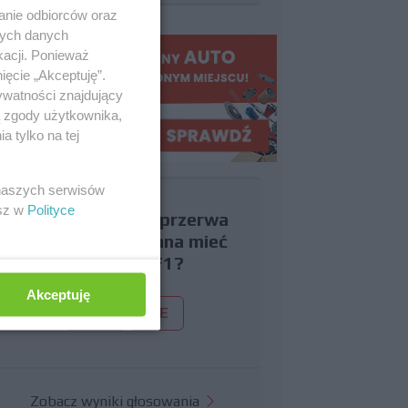
anie odbiorców oraz
nych danych
kacji. Ponieważ
ięcie „Akceptuję”.
ywatności znajdujący
ą zgody użytkownika,
 tylko na tej
 naszych serwisów
esz w
Polityce
Czy uważasz, że przerwa
wakacyjna powinna mieć
miejsce w F1?
Akceptuję
TAK
NIE
Zobacz wyniki głosowania