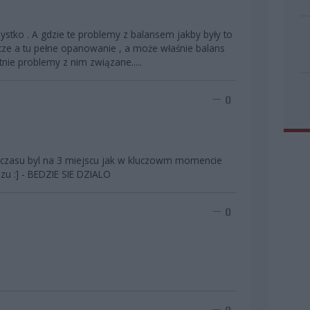
ystko . A gdzie te problemy z balansem jakby były to
cze a tu pełne opanowanie , a może właśnie balans
ie problemy z nim związane.....
0
c czasu byl na 3 miejscu jak w kluczowm momencie
zu :] - BEDZIE SIE DZIALO
0