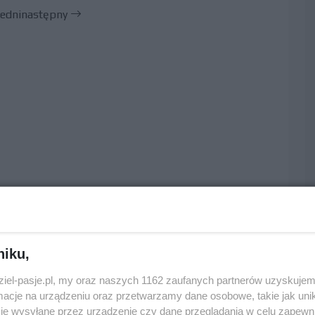
edni
następny
niku,
dziel-pasje.pl, my oraz naszych 1162 zaufanych partnerów uzyskujem
cje na urządzeniu oraz przetwarzamy dane osobowe, takie jak unika
je wysyłane przez urządzenie czy dane przeglądania w celu zapewn