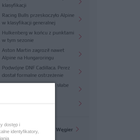
klasyfikacji
Racing Bulls przeskoczyło Alpine
w klasyfikacji generalnej
Hulkenberg w końcu z punktami
w tym sezonie
Aston Martin zagroził nawet
Alpine na Hungaroringu
Podwójne DNF Cadillaca. Perez
dostał formalne ostrzeżenie
Hungaroring potwierdził słabe
strony Williamsa
Trudny wyścig Haasa
y dostęp i
Więcej informacji o
GP Węgier
lne identyfikatory,
iania