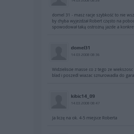
14.03.2008 08:28
domel 31 - masz racje szybkość to nie wsz
by chyba wyjeżdżał Robert często na pobo
spowodował taką ostrożną jazde a konkretn
domel31
14.03.2008 08:36
Widzieliscie masse co z tego ze wiekszos
blad i poszedl wiazac sznurowadla do gara
kibic14_09
14.03.2008 08:47
Ja liczę na ok. 4-5 miejsce Roberta