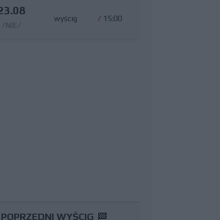
23.08
wyścig
/
15:00
/NIE/
POPRZEDNI WYŚCIG