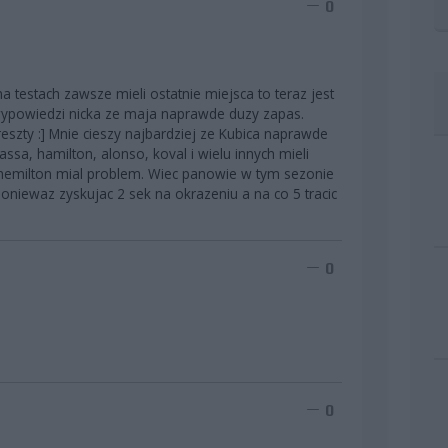
0
a testach zawsze mieli ostatnie miejsca to teraz jest
 wypowiedzi nicka ze maja naprawde duzy zapas.
reszty :] Mnie cieszy najbardziej ze Kubica naprawde
assa, hamilton, alonso, koval i wielu innych mieli
hemilton mial problem. Wiec panowie w tym sezonie
niewaz zyskujac 2 sek na okrazeniu a na co 5 tracic
0
0