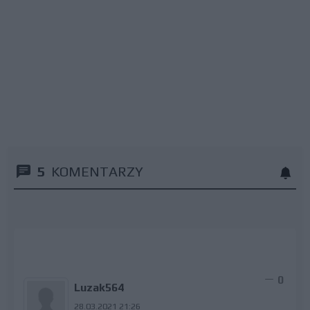
5
KOMENTARZY
0
Luzak564
28.03.2021 21:26