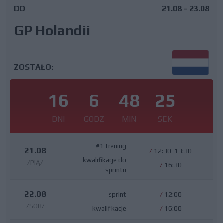
DO
21.08 - 23.08
GP Holandii
ZOSTAŁO:
16
6
48
24
DNI
GODZ
MIN
SEK
#1 trening
21.08
/
12:30-13:30
kwalifikacje do
/PIĄ/
/
16:30
sprintu
22.08
sprint
/
12:00
/SOB/
kwalifikacje
/
16:00