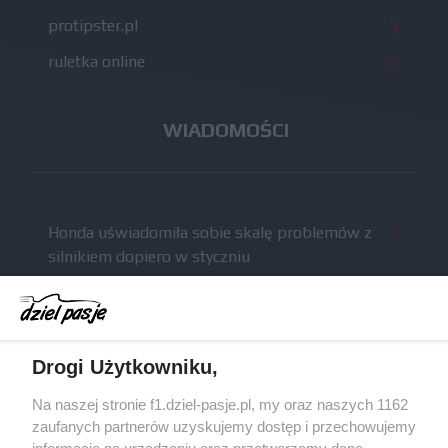
protipster.pl
ruletka online
WIADOMOŚCI
Honda uświadomiła sobie skalę problemów z
silnikiem dopiero w styczniu
Audi planuje wprowadzić jeszcze cztery duże
pakiety poprawek w 2026 roku
Gasly dołączył do krytyki obecnych
Drogi Użytkowniku,
samochodów F1
McCullough opuści Astona Martina z końcem
Na naszej stronie f1.dziel-pasje.pl, my oraz naszych 1162
2026 roku
zaufanych partnerów uzyskujemy dostęp i przechowujemy