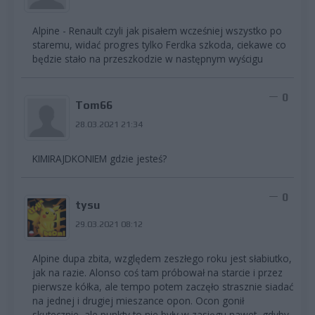
Alpine - Renault czyli jak pisałem wcześniej wszystko po
staremu, widać progres tylko Ferdka szkoda, ciekawe co
będzie stało na przeszkodzie w następnym wyścigu
0
Tom66
28.03.2021 21:34
KIMIRAJDKONIEM gdzie jesteś?
0
tysu
29.03.2021 08:12
Alpine dupa zbita, względem zeszłego roku jest słabiutko,
jak na razie. Alonso coś tam próbował na starcie i przez
pierwsze kółka, ale tempo potem zaczęło strasznie siadać
na jednej i drugiej mieszance opon. Ocon gonił
skutecznie, ale punkty to nie były w zasięgu nawet, gdyby