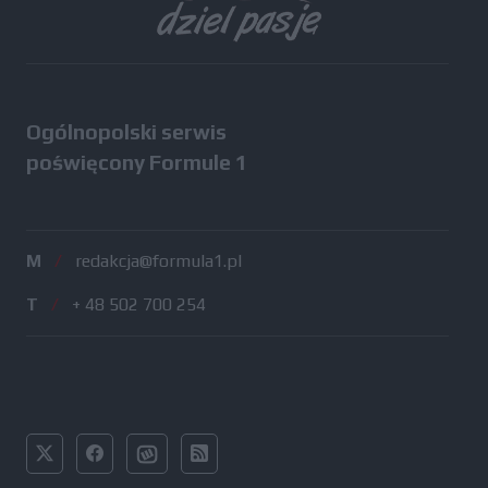
Ogólnopolski serwis
poświęcony Formule 1
M
/
redakcja@formula1.pl
T
/
+ 48 502 700 254