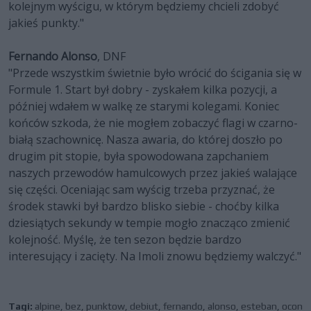
kolejnym wyścigu, w którym będziemy chcieli zdobyć
jakieś punkty."
Fernando Alonso
, DNF
"Przede wszystkim świetnie było wrócić do ścigania się w
Formule 1. Start był dobry - zyskałem kilka pozycji, a
później wdałem w walkę ze starymi kolegami. Koniec
końców szkoda, że nie mogłem zobaczyć flagi w czarno-
białą szachownicę. Nasza awaria, do której doszło po
drugim pit stopie, była spowodowana zapchaniem
naszych przewodów hamulcowych przez jakieś walające
się części. Oceniając sam wyścig trzeba przyznać, że
środek stawki był bardzo blisko siebie - choćby kilka
dziesiątych sekundy w tempie mogło znacząco zmienić
kolejność. Myślę, że ten sezon będzie bardzo
interesujący i zacięty. Na Imoli znowu będziemy walczyć."
Tagi:
alpine
,
bez
,
punktow
,
debiut
,
fernando
,
alonso
,
esteban
,
ocon