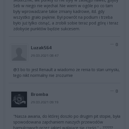
Seb w niego nie wjechał. Nie wiem w ogóle po co tam
były wprowadzane takie zmiany kadrowe, itd. gdy
wszystko grało pięknie. Był powrót na podium i trzeba
było już tylko cisnąć, a zrobili sobie teraz pod górę i teraz
zdobycie punktów będzie sukcesem.
0
Luzak564
29.03.2021 08:47
@3 bo to jest Renault a wiadomo że renia to stan umysłu,
tego nikt normalny nie zrozumie
0
Bromba
29.03.2021 09:19
"Nasza awaria, do której doszło po drugim pit stopie, była
spowodowana zapchaniem naszych przewodów
hamulcowych przez jakieś walające się części." - ??????