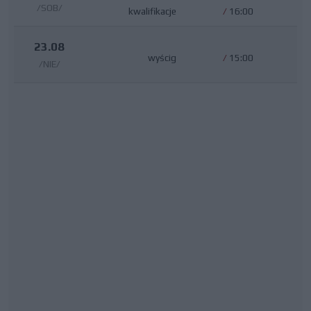
/SOB/
kwalifikacje
/
16:00
23.08
wyścig
/
15:00
/NIE/