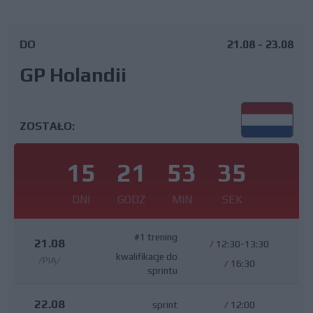
DO
21.08 - 23.08
GP Holandii
ZOSTAŁO:
15
21
53
34
DNI
GODZ
MIN
SEK
#1 trening
21.08
/
12:30-13:30
kwalifikacje do
/PIĄ/
/
16:30
sprintu
22.08
sprint
/
12:00