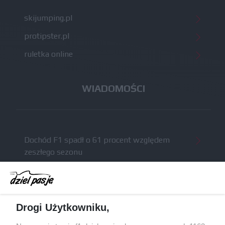
skijumping.pl
protipster.pl
ruletka online
WIADOMOŚCI
Dochód F1 spadł o 61 procent względem
zeszłego sezonu
Obecne silniki muszą polegać na uczących się
algorytmach?
Honda uświadomiła sobie skalę problemów z
Drogi Użytkowniku,
silnikiem dopiero w styczniu
Audi planuje wprowadzić jeszcze cztery duże