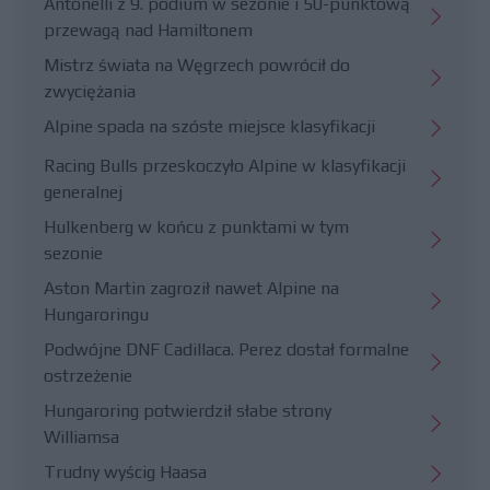
Antonelli z 9. podium w sezonie i 50-punktową
przewagą nad Hamiltonem
Mistrz świata na Węgrzech powrócił do
zwyciężania
Alpine spada na szóste miejsce klasyfikacji
Racing Bulls przeskoczyło Alpine w klasyfikacji
generalnej
Hulkenberg w końcu z punktami w tym
sezonie
Aston Martin zagroził nawet Alpine na
Hungaroringu
Podwójne DNF Cadillaca. Perez dostał formalne
ostrzeżenie
Hungaroring potwierdził słabe strony
Williamsa
Trudny wyścig Haasa