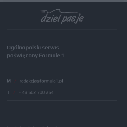
Wszystkie testy
Ogólnopolski serwis
poświęcony Formule 1
M
/
redakcja@formula1.pl
T
/
+ 48 502 700 254