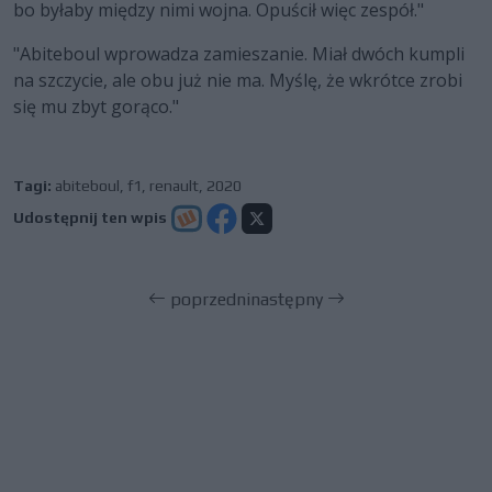
bo byłaby między nimi wojna. Opuścił więc zespół."
"Abiteboul wprowadza zamieszanie. Miał dwóch kumpli
na szczycie, ale obu już nie ma. Myślę, że wkrótce zrobi
się mu zbyt gorąco."
Tagi:
abiteboul
,
f1
,
renault
,
2020
Udostępnij ten wpis
poprzedni
następny