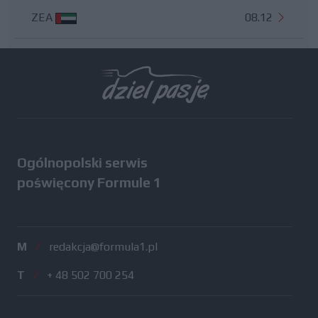
ZEA
08.12
Wszystkie testy
Ogólnopolski serwis
poświęcony Formule 1
M
/
redakcja@formula1.pl
T
/
+ 48 502 700 254