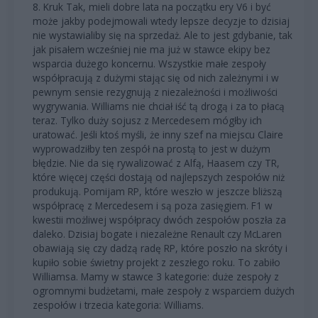
8. Kruk Tak, mieli dobre lata na początku ery V6 i być
może jakby podejmowali wtedy lepsze decyzje to dzisiaj
nie wystawialiby się na sprzedaż. Ale to jest gdybanie, tak
jak pisałem wcześniej nie ma już w stawce ekipy bez
wsparcia dużego koncernu. Wszystkie małe zespoły
współpracują z dużymi stając się od nich zależnymi i w
pewnym sensie rezygnują z niezależności i możliwości
wygrywania. Williams nie chciał iść tą drogą i za to płacą
teraz. Tylko duży sojusz z Mercedesem mógłby ich
uratować. Jeśli ktoś myśli, że inny szef na miejscu Claire
wyprowadziłby ten zespół na prostą to jest w dużym
błędzie. Nie da się rywalizować z Alfą, Haasem czy TR,
które więcej części dostają od najlepszych zespołów niż
produkują. Pomijam RP, które weszło w jeszcze bliższą
współpracę z Mercedesem i są poza zasięgiem. F1 w
kwestii możliwej współpracy dwóch zespołów poszła za
daleko. Dzisiaj bogate i niezależne Renault czy McLaren
obawiają się czy dadzą radę RP, które poszło na skróty i
kupiło sobie świetny projekt z zeszłego roku. To zabiło
Williamsa. Mamy w stawce 3 kategorie: duże zespoły z
ogromnymi budżetami, małe zespoły z wsparciem dużych
zespołów i trzecia kategoria: Williams.