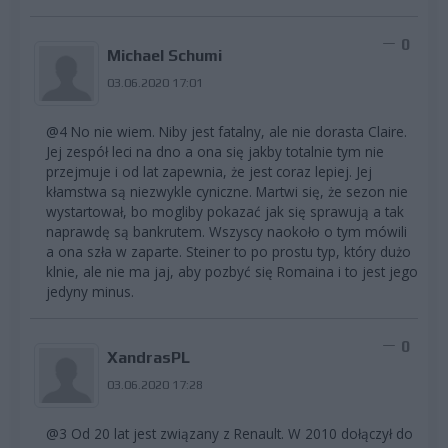
0
Michael Schumi
03.06.2020 17:01
@4 No nie wiem. Niby jest fatalny, ale nie dorasta Claire.
Jej zespół leci na dno a ona się jakby totalnie tym nie
przejmuje i od lat zapewnia, że jest coraz lepiej. Jej
kłamstwa są niezwykle cyniczne. Martwi się, że sezon nie
wystartował, bo mogliby pokazać jak się sprawują a tak
naprawdę są bankrutem. Wszyscy naokoło o tym mówili
a ona szła w zaparte. Steiner to po prostu typ, który dużo
klnie, ale nie ma jaj, aby pozbyć się Romaina i to jest jego
jedyny minus.
0
XandrasPL
03.06.2020 17:28
@3 Od 20 lat jest związany z Renault. W 2010 dołączył do