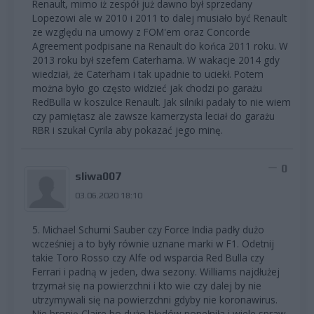
Renault, mimo iż zespół już dawno był sprzedany
Lopezowi ale w 2010 i 2011 to dalej musiało być Renault
ze względu na umowy z FOM'em oraz Concorde
Agreement podpisane na Renault do końca 2011 roku. W
2013 roku był szefem Caterhama. W wakacje 2014 gdy
wiedział, że Caterham i tak upadnie to uciekł. Potem
można było go często widzieć jak chodzi po garażu
RedBulla w koszulce Renault. Jak silniki padały to nie wiem
czy pamiętasz ale zawsze kamerzysta leciał do garażu
RBR i szukał Cyrila aby pokazać jego minę.
0
sliwa007
03.06.2020 18:10
5. Michael Schumi Sauber czy Force India padły dużo
wcześniej a to były równie uznane marki w F1. Odetnij
takie Toro Rosso czy Alfe od wsparcia Red Bulla czy
Ferrari i padną w jeden, dwa sezony. Williams najdłużej
trzymał się na powierzchni i kto wie czy dalej by nie
utrzymywali się na powierzchni gdyby nie koronawirus.
Nie bronię Claire bo dużo błędów popełniła i wiele spraw