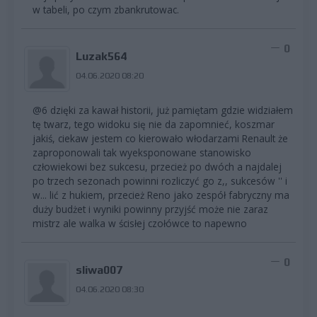
w tabeli, po czym zbankrutowac.
0
Luzak564
04.06.2020 08:20
@6 dzięki za kawał historii, już pamiętam gdzie widziałem
tę twarz, tego widoku się nie da zapomnieć, koszmar
jakiś, ciekaw jestem co kierowało włodarzami Renault że
zaproponowali tak wyeksponowane stanowisko
człowiekowi bez sukcesu, przecież po dwóch a najdalej
po trzech sezonach powinni rozliczyć go z,, sukcesów '' i
w... lić z hukiem, przecież Reno jako zespół fabryczny ma
duży budżet i wyniki powinny przyjść może nie zaraz
mistrz ale walka w ścisłej czołówce to napewno
0
sliwa007
04.06.2020 08:30