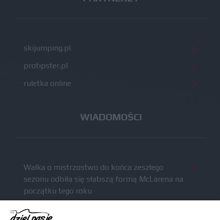
skijumping.pl
protipster.pl
ruletka online
WIADOMOŚCI
Walka o mistrzostwo do końca zeszłego
sezonu odbiła się słabszą formą McLarena na
początku tego roku
McCullough całkowicie opuści Astona Martina i
ma trafić do Red Bulla (akt.)