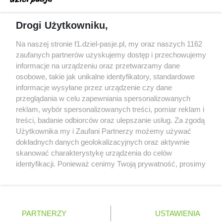
Dochód F1 spadł o 61 procent względem
Drogi Użytkowniku,
zeszłego sezonu
Obecne silniki muszą polegać na uczących się
Na naszej stronie f1.dziel-pasje.pl, my oraz naszych 1162
algorytmach?
zaufanych partnerów uzyskujemy dostęp i przechowujemy
informacje na urządzeniu oraz przetwarzamy dane
Honda uświadomiła sobie skalę problemów z
osobowe, takie jak unikalne identyfikatory, standardowe
silnikiem dopiero w styczniu
informacje wysyłane przez urządzenie czy dane
przeglądania w celu zapewniania spersonalizowanych
reklam, wybór spersonalizowanych treści, pomiar reklam i
treści, badanie odbiorców oraz ulepszanie usług. Za zgodą
© 2004 - 2026 GPmedia
Polityka prywatności
Serwis internetowy, z którego korzystasz, używa plików
Użytkownika my i Zaufani Partnerzy możemy używać
cookies. Są to pliki instalowane w urządzeniach
Kopiowanie treści bez
dokładnych danych geolokalizacyjnych oraz aktywnie
końcowych osób korzystających z serwisu, w celu
skanować charakterystykę urządzenia do celów
zgody autorów zabronione.
administrowania serwisem, poprawy jakości
identyfikacji. Ponieważ cenimy Twoją prywatność, prosimy
świadczonych usług w tym dostosowania treści serwisu
o zgodę na korzystanie z tych technologii poprzez
do preferencji użytkownika, utrzymania sesji
kliknięcie „Akceptuję”. Zgoda jest dobrowolna i zawsze
użytkownika oraz dla celów statystycznych i
możesz ją zmienić/wycofać klikając przycisk ustawień
Ta strona jest nieoficjalną stroną internetową i nie jest
targetowania behawioralnego reklamy.
prywatności znajdujący się w lewym dolnym rogu strony
powiązana w żaden sposób z grupą przedsiębiorstw Formula
PARTNERZY
Dowiedz się więcej o naszej polityce
USTAWIENIA
. Niektóre rodzaje przetwarzania danych nie wymagają
One, oraz oznaczeniami F1, FORMULA ONE, FORMULA 1 FIA