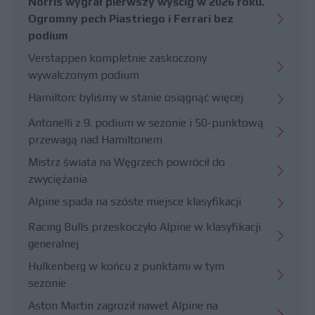
Norris wygrał pierwszy wyścig w 2026 roku.
Ogromny pech Piastriego i Ferrari bez
podium
Verstappen kompletnie zaskoczony
wywalczonym podium
Hamilton: byliśmy w stanie osiągnąć więcej
Antonelli z 9. podium w sezonie i 50-punktową
przewagą nad Hamiltonem
Mistrz świata na Węgrzech powrócił do
zwyciężania
Alpine spada na szóste miejsce klasyfikacji
Racing Bulls przeskoczyło Alpine w klasyfikacji
generalnej
Hulkenberg w końcu z punktami w tym
sezonie
Aston Martin zagroził nawet Alpine na