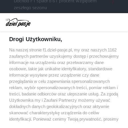
Dochód F1 spadł o 61 procent względem
zeszłego sezonu
Obecne silniki muszą polegać na uczących się
algorytmach?
Honda uświadomiła sobie skalę problemów z
Drogi Użytkowniku,
silnikiem dopiero w styczniu
Audi planuje wprowadzić jeszcze cztery duże
Na naszej stronie f1.dziel-pasje.pl, my oraz naszych 1162
pakiety poprawek w 2026 roku
zaufanych partnerów uzyskujemy dostęp i przechowujemy
informacje na urządzeniu oraz przetwarzamy dane
Gasly dołączył do krytyki obecnych
osobowe, takie jak unikalne identyfikatory, standardowe
samochodów F1
informacje wysyłane przez urządzenie czy dane
przeglądania w celu zapewniania spersonalizowanych
reklam, wybór spersonalizowanych treści, pomiar reklam i
treści, badanie odbiorców oraz ulepszanie usług. Za zgodą
© 2004 - 2026 GPmedia
Polityka prywatności
Serwis internetowy, z którego korzystasz, używa plików
Użytkownika my i Zaufani Partnerzy możemy używać
cookies. Są to pliki instalowane w urządzeniach
Kopiowanie treści bez
dokładnych danych geolokalizacyjnych oraz aktywnie
końcowych osób korzystających z serwisu, w celu
zgody autorów zabronione.
skanować charakterystykę urządzenia do celów
administrowania serwisem, poprawy jakości
identyfikacji. Ponieważ cenimy Twoją prywatność, prosimy
świadczonych usług w tym dostosowania treści serwisu
o zgodę na korzystanie z tych technologii poprzez