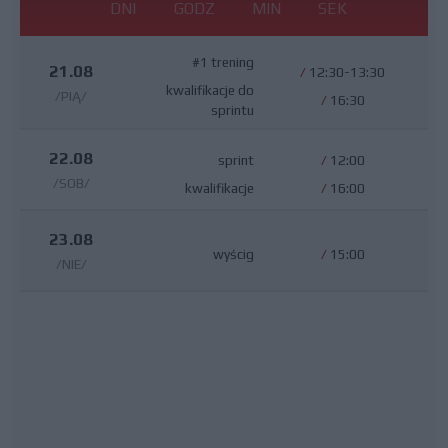
DNI
GODZ
MIN
SEK
#1 trening
21.08
/
12:30-13:30
kwalifikacje do
/PIĄ/
/
16:30
sprintu
22.08
sprint
/
12:00
/SOB/
kwalifikacje
/
16:00
23.08
wyścig
/
15:00
/NIE/