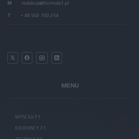
M
/
redakcja@formula1.pl
T
/
+ 48 502 700 254
MENU
WYŚCIGI F1
KIEROWCY F1