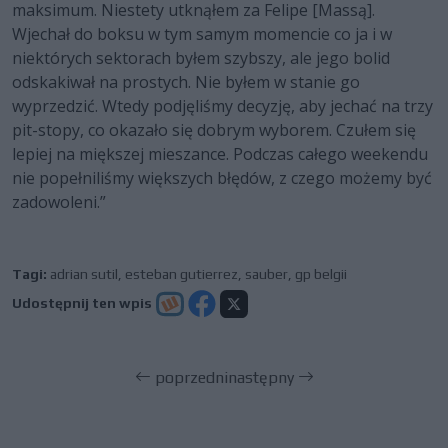
maksimum. Niestety utknąłem za Felipe [Massą].
Wjechał do boksu w tym samym momencie co ja i w
niektórych sektorach byłem szybszy, ale jego bolid
odskakiwał na prostych. Nie byłem w stanie go
wyprzedzić. Wtedy podjęliśmy decyzję, aby jechać na trzy
pit-stopy, co okazało się dobrym wyborem. Czułem się
lepiej na miększej mieszance. Podczas całego weekendu
nie popełniliśmy większych błędów, z czego możemy być
zadowoleni.”
Tagi:
adrian sutil
,
esteban gutierrez
,
sauber
,
gp belgii
Udostępnij ten wpis
poprzedni
następny