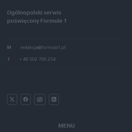
Ogólnopolski serwis
poświęcony Formule 1
M
/
redakcja@formula1.pl
T
/
+ 48 502 700 254
MENU