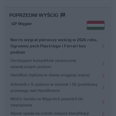
POPRZEDNI WYŚCIG
GP Węgier
Norris wygrał pierwszy wyścig w 2026 roku.
Ogromny pech Piastriego i Ferrari bez
podium
Verstappen kompletnie zaskoczony
wywalczonym podium
Hamilton: byliśmy w stanie osiągnąć więcej
Antonelli z 9. podium w sezonie i 50-punktową
przewagą nad Hamiltonem
Mistrz świata na Węgrzech powrócił do
zwyciężania
Alpine spada na szóste miejsce klasyfikacji