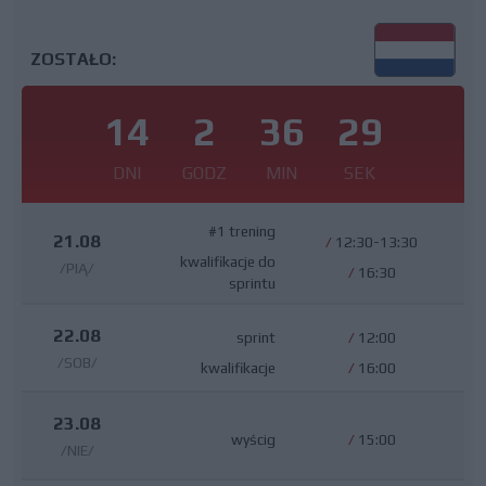
ZOSTAŁO:
14
2
36
28
DNI
GODZ
MIN
SEK
#1 trening
21.08
/
12:30-13:30
kwalifikacje do
/PIĄ/
/
16:30
sprintu
22.08
sprint
/
12:00
/SOB/
kwalifikacje
/
16:00
23.08
wyścig
/
15:00
/NIE/