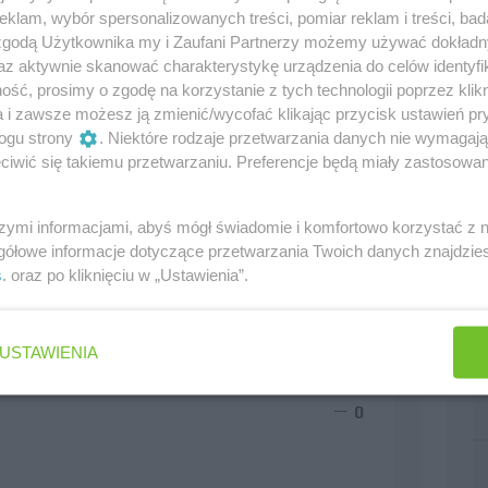
klam, wybór spersonalizowanych treści, pomiar reklam i treści, bad
 zgodą Użytkownika my i Zaufani Partnerzy możemy używać dokład
az aktywnie skanować charakterystykę urządzenia do celów identyfi
ść, prosimy o zgodę na korzystanie z tych technologii poprzez klikn
a i zawsze możesz ją zmienić/wycofać klikając przycisk ustawień pr
ogu strony
. Niektóre rodzaje przetwarzania danych nie wymagaj
iwić się takiemu przetwarzaniu. Preferencje będą miały zastosowania
szymi informacjami, abyś mógł świadomie i komfortowo korzystać z
gółowe informacje dotyczące przetwarzania Twoich danych znajdzi
s
. oraz po kliknięciu w „Ustawienia”.
USTAWIENIA
0