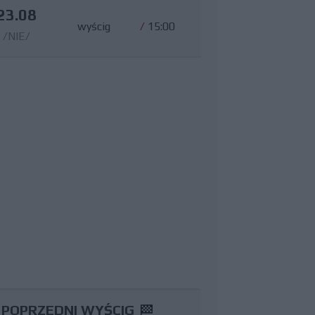
23.08
wyścig
/
15:00
/NIE/
POPRZEDNI WYŚCIG