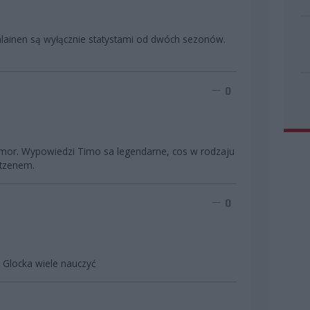
alainen są wyłącznie statystami od dwóch sezonów.
0
umor. Wypowiedzi Timo sa legendarne, cos w rodzaju
ntzenem.
0
d Glocka wiele nauczyć