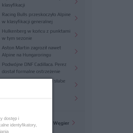
klasyfikacji
Racing Bulls przeskoczyło Alpine
w klasyfikacji generalnej
Hulkenberg w końcu z punktami
w tym sezonie
Aston Martin zagroził nawet
Alpine na Hungaroringu
Podwójne DNF Cadillaca. Perez
dostał formalne ostrzeżenie
Hungaroring potwierdził słabe
strony Williamsa
Trudny wyścig Haasa
y dostęp i
Więcej informacji o
GP Węgier
lne identyfikatory,
iania