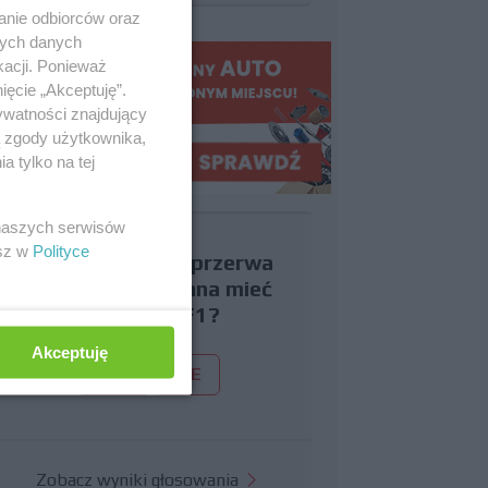
anie odbiorców oraz
nych danych
kacji. Ponieważ
ięcie „Akceptuję”.
ywatności znajdujący
ą zgody użytkownika,
 tylko na tej
 naszych serwisów
esz w
Polityce
Czy uważasz, że przerwa
wakacyjna powinna mieć
miejsce w F1?
Akceptuję
TAK
NIE
Zobacz wyniki głosowania