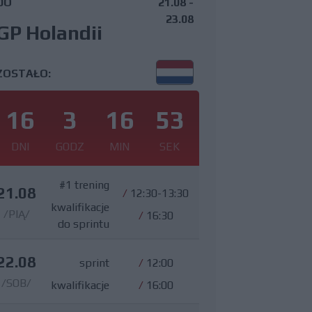
DO
21.08 -
23.08
GP Holandii
ZOSTAŁO:
16
3
16
51
DNI
GODZ
MIN
SEK
#1 trening
21.08
/
12:30-13:30
kwalifikacje
/PIĄ/
/
16:30
do sprintu
22.08
sprint
/
12:00
/SOB/
kwalifikacje
/
16:00