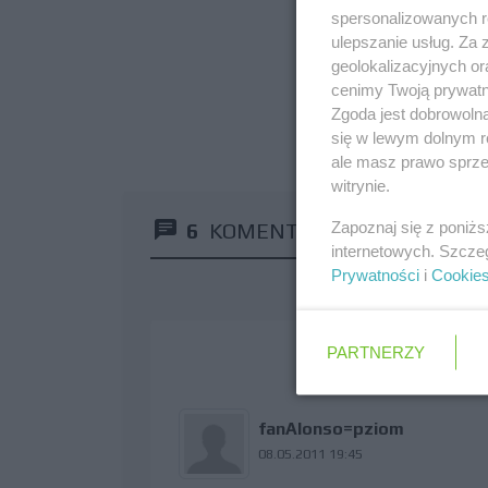
spersonalizowanych re
ulepszanie usług. Za
geolokalizacyjnych or
cenimy Twoją prywatno
Zgoda jest dobrowoln
się w lewym dolnym r
ale masz prawo sprzec
witrynie.
Zapoznaj się z poniż
6
KOMENTARZY
internetowych. Szcze
Prywatności
i
Cookie
PARTNERZY
fanAlonso=pziom
08.05.2011 19:45