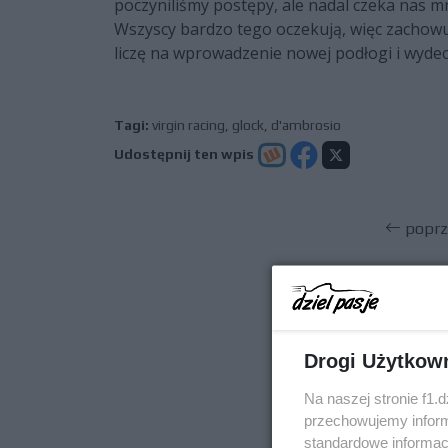
poczyniliśmy postępy, ale nadal czeka nas 
Wszyscy bardzo tego oczekują, więc zachowu
liczę na wprowadzenie nowej podłogi i wyde
Tagi:
virgin racing
,
glock
,
d'ambrosio
Udostępnij ten wpis
poprz
Drogi Użytkow
Na naszej stronie f1.
przechowujemy informa
standardowe informac