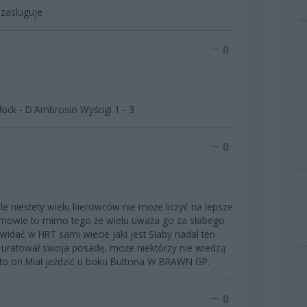
 zasluguje
0
ock - D'Ambrosio Wyścigi 1 - 3
0
 niestety wielu kierowców nie może liczyć na lepsze
i mowie to mimo tego że wielu uważa go za słabego
o widać w HRT sami wiecie jaki jest Słaby nadal ten
o uratował swoja posadę. może niektórzy nie wiedzą
i to on Miał jeździć u boku Buttona W BRAWN GP.
0