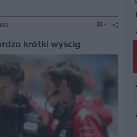
6
028
ardzo krótki wyścig