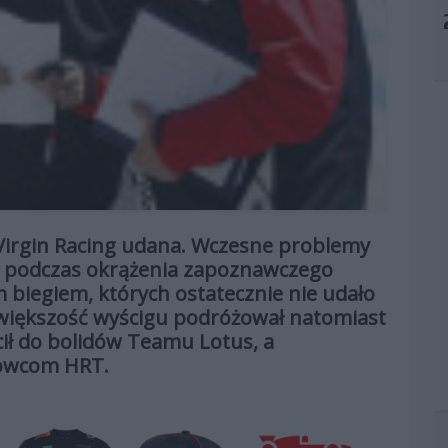
u Virgin Racing udana. Wczesne problemy
ze podczas okrążenia zapoznawczego
m biegiem, których ostatecznie nie udało
 większość wyścigu podróżował natomiast
cił do bolidów Teamu Lotus, a
rowcom HRT.