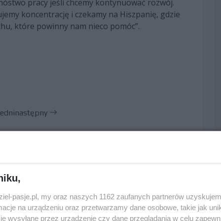
mnóstwo pracy jeśli chcemy kontynuować rozwój.
jemy koncentrację i czekamy na Hiszpanię, gdzie
chu, które powinny nam nieco pomóc”.
edni
następny
niku,
dziel-pasje.pl, my oraz naszych 1162 zaufanych partnerów uzyskujem
cje na urządzeniu oraz przetwarzamy dane osobowe, takie jak unika
je wysyłane przez urządzenie czy dane przeglądania w celu zapewn