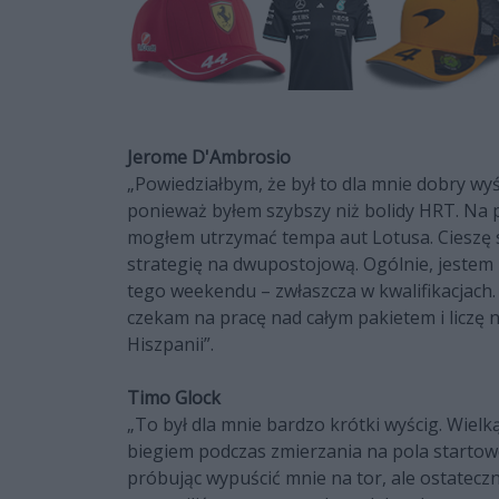
Jerome D'Ambrosio
„Powiedziałbym, że był to dla mnie dobry wy
ponieważ byłem szybszy niż bolidy HRT. Na p
mogłem utrzymać tempa aut Lotusa. Cieszę si
strategię na dwupostojową. Ogólnie, jeste
tego weekendu – zwłaszcza w kwalifikacjach.
czekam na pracę nad całym pakietem i liczę 
Hiszpanii”.
Timo Glock
„To był dla mnie bardzo krótki wyścig. Wiel
biegiem podczas zmierzania na pola startowe
próbując wypuścić mnie na tor, ale ostateczn