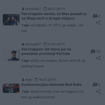
kempa007
26.07.2017r.
Verstappen uważa, że Max powalczy
2
na Węgrzech o drugie miejsce
Tagi:
verstappen
,
f1
,
2017
,
gp węgier
,
red
bull
kempa007
21.07.2017r.
Verstappen: nie biorę już na
14
poważnie pretensji Vettela
Tagi:
vettel
,
verstappen
,
ferrari
,
red bull
,
gp
wielkiej brytanii
Kayo
16.07.2017r.
Konkurencyjna niedziela Red Bulla
5
Tagi:
daniel ricciardo
,
max verstappen
,
red
bull
,
gp wielkiej brytanii