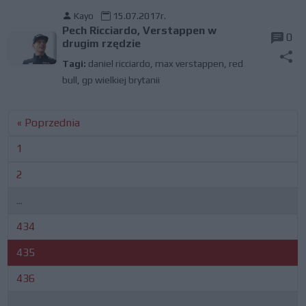
Kayo
15.07.2017r.
Pech Ricciardo, Verstappen w
0
drugim rzędzie
Tagi:
daniel ricciardo
,
max verstappen
,
red
bull
,
gp wielkiej brytanii
« Poprzednia
1
2
...
434
435
436
...