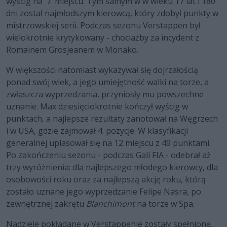
wyścig na 7. miejscu. Tym samym w w wieku 17 lat i 180
dni został najmłodszym kierowcą, który zdobył punkty w
mistrzowskiej serii. Podczas sezonu Verstappen był
wielokrotnie krytykowany - chociażby za incydent z
Romainem Grosjeanem w Monako.
W większości natomiast wykazywał się dojrzałością
ponad swój wiek, a jego umiejętność walki na torze, a
zwłaszcza wyprzedzania, przyniosły mu powszechne
uznanie. Max dziesięciokrotnie kończył wyścig w
punktach, a najlepsze rezultaty zanotował na Węgrzech
i w USA, gdzie zajmował 4. pozycje. W klasyfikacji
generalnej uplasował się na 12 miejscu z 49 punktami.
Po zakończeniu sezonu - podczas Gali FIA - odebrał aż
trzy wyróżnienia: dla najlepszego młodego kierowcy, dla
osobowości roku oraz za najlepszą akcję roku, którą
zostało uznane jego wyprzedzanie Felipe Nasra, po
zewnętrznej zakrętu
Blanchimont
na torze w Spa.
Nadzieje pokładane w Verstappenie zostały spełnione.