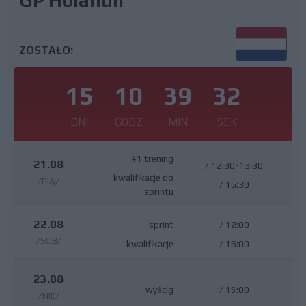
GP Holandii
ZOSTAŁO:
15
10
39
31
DNI
GODZ
MIN
SEK
#1 trening
21.08
/
12:30-13:30
kwalifikacje do
/PIĄ/
/
16:30
sprintu
22.08
sprint
/
12:00
/SOB/
kwalifikacje
/
16:00
23.08
wyścig
/
15:00
/NIE/