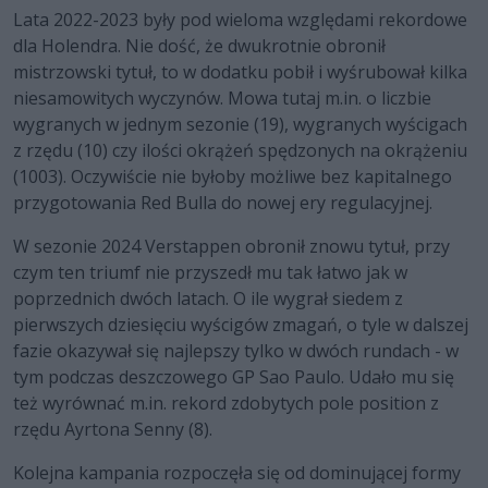
Lata 2022-2023 były pod wieloma względami rekordowe
dla Holendra. Nie dość, że dwukrotnie obronił
mistrzowski tytuł, to w dodatku pobił i wyśrubował kilka
niesamowitych wyczynów. Mowa tutaj m.in. o liczbie
wygranych w jednym sezonie (19), wygranych wyścigach
z rzędu (10) czy ilości okrążeń spędzonych na okrążeniu
(1003). Oczywiście nie byłoby możliwe bez kapitalnego
przygotowania Red Bulla do nowej ery regulacyjnej.
W sezonie 2024 Verstappen obronił znowu tytuł, przy
czym ten triumf nie przyszedł mu tak łatwo jak w
poprzednich dwóch latach. O ile wygrał siedem z
pierwszych dziesięciu wyścigów zmagań, o tyle w dalszej
fazie okazywał się najlepszy tylko w dwóch rundach - w
tym podczas deszczowego GP Sao Paulo. Udało mu się
też wyrównać m.in. rekord zdobytych pole position z
rzędu Ayrtona Senny (8).
Kolejna kampania rozpoczęła się od dominującej formy