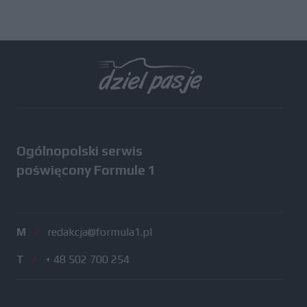
Ogólnopolski serwis
poświęcony Formule 1
M
/
redakcja@formula1.pl
T
/
+ 48 502 700 254