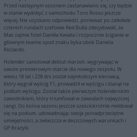
Przed następnym sezonem zastanawiano się, czy będzie
w stanie wydobyć z samochodu Toro Rosso jeszcze
więcej. Nie uzyskano odpowiedzi, ponieważ po zaledwie
czterech rundach szefowie Red Bulla zdecydowali, że
Max zajmie fotel Daniiła Kwiata i rozpocznie ściganie w
głównym teamie spod znaku byka obok Daniela
Ricciardo.
Holender zanotował debiut marzeń, wygrywając w
swoim premierowym starcie dla nowego zespołu. W
wieku 18 lat i 228 dni został najmłodszym kierowcą,
który wygrał wyścig F1, prowadził w wyścigu i stanął na
podium wyścigu. Został także pierwszym holenderskim
zawodnikiem, który triumfował w zawodach najwyższej
rangi. Do końca sezonu jeszcze sześciokrotnie meldował
się na podium, udowadniając swoje ponadprzeciętne
umiejętności, a zwłaszcza w deszczowych warunkach i
GP Brazylii.