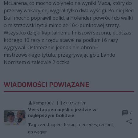
McLarena, co mocno wpłynęło na wyniki Maxa, który do
przerwy wakacyjnej wygrał tylko dwa wyścigi. Po niej Red
Bull mocno poprawił bolid, a Holender powrócił do walki
o mistrzowski tytuł mimo aż 104-punktowej straty.
Wszystko dzięki kapitalnemu finiszowi sezonu, podczas
którego 10 razy z rzędu stawał na podium i 6 razy
wygrywał. Ostatecznie jednak nie obronił
mistrzowskiego tytułu, przegrywając go z Lando
Norrisem o zaledwie 2 oczka.
WIADOMOŚCI POWIĄZANE
kempa007
27.07.2017r.
Verstappen myśli o jeździe w
7
najlepszym bolidzie
Tagi:
verstappen
,
ferrari
,
mercedes
,
red bull
,
gp węgier