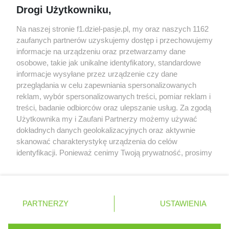
Drogi Użytkowniku,
algorytmach?
Honda uświadomiła sobie skalę problemów z
Na naszej stronie f1.dziel-pasje.pl, my oraz naszych 1162
silnikiem dopiero w styczniu
zaufanych partnerów uzyskujemy dostęp i przechowujemy
informacje na urządzeniu oraz przetwarzamy dane
Audi planuje wprowadzić jeszcze cztery duże
osobowe, takie jak unikalne identyfikatory, standardowe
pakiety poprawek w 2026 roku
informacje wysyłane przez urządzenie czy dane
przeglądania w celu zapewniania spersonalizowanych
reklam, wybór spersonalizowanych treści, pomiar reklam i
treści, badanie odbiorców oraz ulepszanie usług. Za zgodą
© 2004 - 2026 GPmedia
Polityka prywatności
Serwis internetowy, z którego korzystasz, używa plików
Użytkownika my i Zaufani Partnerzy możemy używać
cookies. Są to pliki instalowane w urządzeniach
Kopiowanie treści bez
dokładnych danych geolokalizacyjnych oraz aktywnie
końcowych osób korzystających z serwisu, w celu
skanować charakterystykę urządzenia do celów
zgody autorów zabronione.
administrowania serwisem, poprawy jakości
identyfikacji. Ponieważ cenimy Twoją prywatność, prosimy
świadczonych usług w tym dostosowania treści serwisu
o zgodę na korzystanie z tych technologii poprzez
do preferencji użytkownika, utrzymania sesji
kliknięcie „Akceptuję”. Zgoda jest dobrowolna i zawsze
użytkownika oraz dla celów statystycznych i
możesz ją zmienić/wycofać klikając przycisk ustawień
Ta strona jest nieoficjalną stroną internetową i nie jest
targetowania behawioralnego reklamy.
prywatności znajdujący się w lewym dolnym rogu strony
powiązana w żaden sposób z grupą przedsiębiorstw Formula
PARTNERZY
Dowiedz się więcej o naszej polityce
USTAWIENIA
. Niektóre rodzaje przetwarzania danych nie wymagają
One, oraz oznaczeniami F1, FORMULA ONE, FORMULA 1 FIA
prywatności
FORMULA ONE WORLD CHAMPIONSHIP, GRAND PRIX i innymi
zgody użytkownika, ale masz prawo sprzeciwić się
znakami powiązanymi oraz znakami towarowymi należącymi