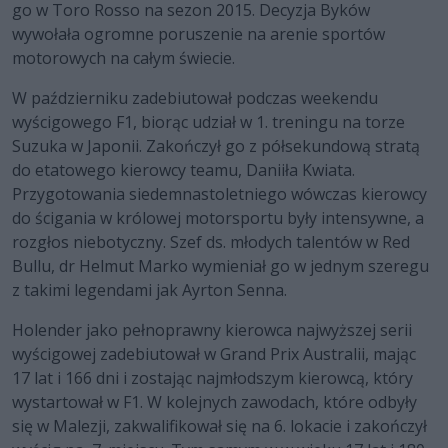
go w Toro Rosso na sezon 2015. Decyzja Byków
wywołała ogromne poruszenie na arenie sportów
motorowych na całym świecie.
W październiku zadebiutował podczas weekendu
wyścigowego F1, biorąc udział w 1. treningu na torze
Suzuka w Japonii. Zakończył go z półsekundową stratą
do etatowego kierowcy teamu, Daniiła Kwiata.
Przygotowania siedemnastoletniego wówczas kierowcy
do ścigania w królowej motorsportu były intensywne, a
rozgłos niebotyczny. Szef ds. młodych talentów w Red
Bullu, dr Helmut Marko wymieniał go w jednym szeregu
z takimi legendami jak Ayrton Senna.
Holender jako pełnoprawny kierowca najwyższej serii
wyścigowej zadebiutował w Grand Prix Australii, mając
17 lat i 166 dni i zostając najmłodszym kierowcą, który
wystartował w F1. W kolejnych zawodach, które odbyły
się w Malezji, zakwalifikował się na 6. lokacie i zakończył