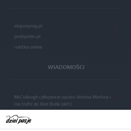
skijumping.pl
protipster.pl
ruletka online
WIADOMOŚCI
McCullough całkowicie opuści Astona Martina i
ma trafić do Red Bulla (akt.)
Dochód F1 spadł o 61 procent względem
zeszłego sezonu
Obecne silniki muszą polegać na uczących się