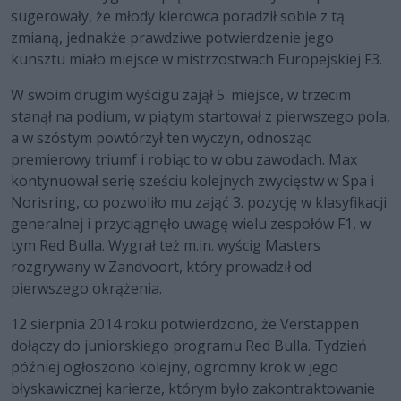
sugerowały, że młody kierowca poradził sobie z tą
zmianą, jednakże prawdziwe potwierdzenie jego
kunsztu miało miejsce w mistrzostwach Europejskiej F3.
W swoim drugim wyścigu zajął 5. miejsce, w trzecim
stanął na podium, w piątym startował z pierwszego pola,
a w szóstym powtórzył ten wyczyn, odnosząc
premierowy triumf i robiąc to w obu zawodach. Max
kontynuował serię sześciu kolejnych zwycięstw w Spa i
Norisring, co pozwoliło mu zająć 3. pozycję w klasyfikacji
generalnej i przyciągnęło uwagę wielu zespołów F1, w
tym Red Bulla. Wygrał też m.in. wyścig Masters
rozgrywany w Zandvoort, który prowadził od
pierwszego okrążenia.
12 sierpnia 2014 roku potwierdzono, że Verstappen
dołączy do juniorskiego programu Red Bulla. Tydzień
później ogłoszono kolejny, ogromny krok w jego
błyskawicznej karierze, którym było zakontraktowanie