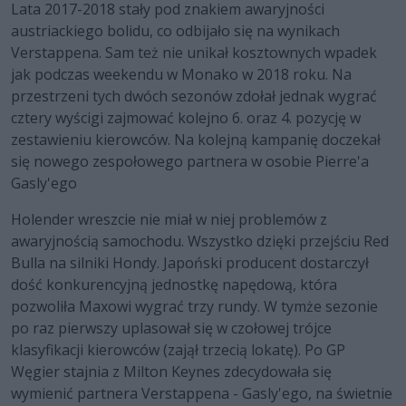
Lata 2017-2018 stały pod znakiem awaryjności
austriackiego bolidu, co odbijało się na wynikach
Verstappena. Sam też nie unikał kosztownych wpadek
jak podczas weekendu w Monako w 2018 roku. Na
przestrzeni tych dwóch sezonów zdołał jednak wygrać
cztery wyścigi zajmować kolejno 6. oraz 4. pozycję w
zestawieniu kierowców. Na kolejną kampanię doczekał
się nowego zespołowego partnera w osobie Pierre'a
Gasly'ego
Holender wreszcie nie miał w niej problemów z
awaryjnością samochodu. Wszystko dzięki przejściu Red
Bulla na silniki Hondy. Japoński producent dostarczył
dość konkurencyjną jednostkę napędową, która
pozwoliła Maxowi wygrać trzy rundy. W tymże sezonie
po raz pierwszy uplasował się w czołowej trójce
klasyfikacji kierowców (zajął trzecią lokatę). Po GP
Węgier stajnia z Milton Keynes zdecydowała się
wymienić partnera Verstappena - Gasly'ego, na świetnie