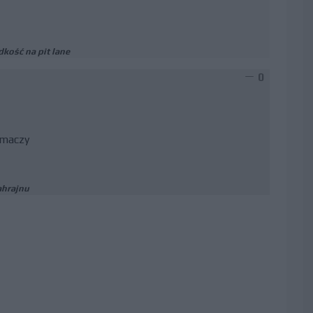
dkość na pit lane
0
umaczy
ahrajnu