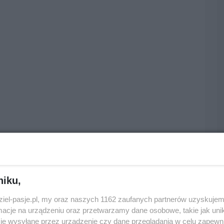
niku,
dziel-pasje.pl, my oraz naszych 1162 zaufanych partnerów uzyskujem
cje na urządzeniu oraz przetwarzamy dane osobowe, takie jak unika
je wysyłane przez urządzenie czy dane przeglądania w celu zapewn