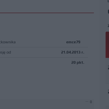
tkownika
emce79
asję od
21.04.2013 r.
20 pkt.
0