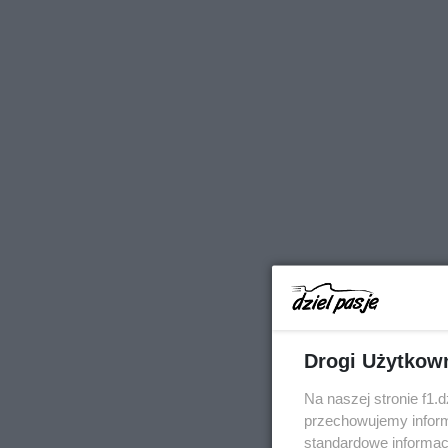
Drogi Użytkow
Na naszej stronie f1.
przechowujemy informa
standardowe informac