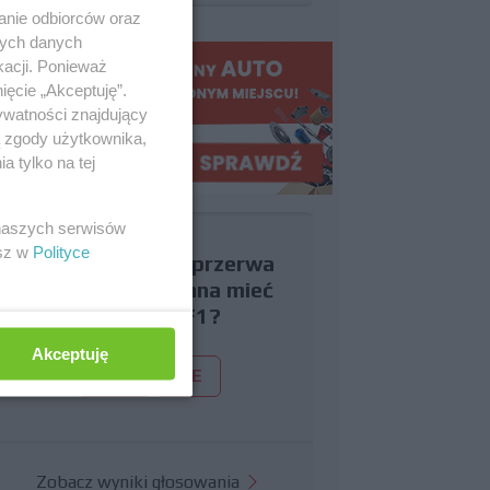
anie odbiorców oraz
nych danych
kacji. Ponieważ
ięcie „Akceptuję”.
ywatności znajdujący
ą zgody użytkownika,
 tylko na tej
 naszych serwisów
esz w
Polityce
Czy uważasz, że przerwa
wakacyjna powinna mieć
miejsce w F1?
Akceptuję
TAK
NIE
Zobacz wyniki głosowania