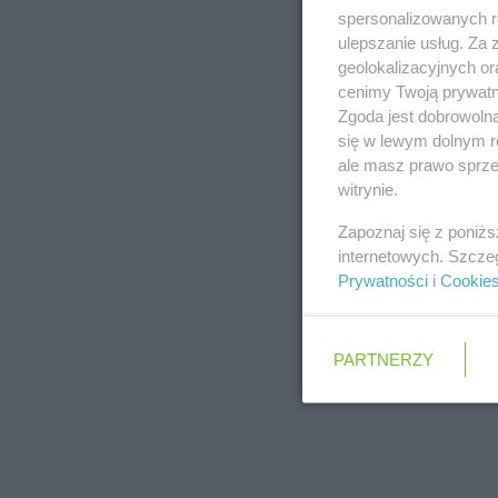
spersonalizowanych re
ulepszanie usług. Za
geolokalizacyjnych or
cenimy Twoją prywatno
Zgoda jest dobrowoln
się w lewym dolnym r
ale masz prawo sprzec
witrynie.
Zapoznaj się z poniż
internetowych. Szcze
Prywatności
i
Cookie
PARTNERZY