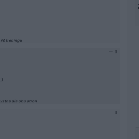
 #2 treningu
0
;)
zystna dla obu stron
0