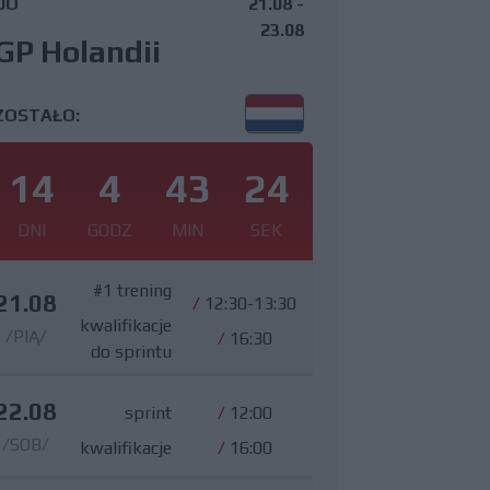
DO
21.08 -
23.08
GP Holandii
ZOSTAŁO:
14
4
43
23
DNI
GODZ
MIN
SEK
#1 trening
21.08
/
12:30-13:30
kwalifikacje
/PIĄ/
/
16:30
do sprintu
22.08
sprint
/
12:00
/SOB/
kwalifikacje
/
16:00