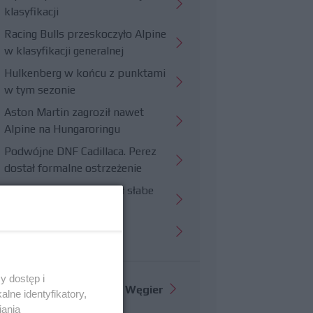
klasyfikacji
Racing Bulls przeskoczyło Alpine
w klasyfikacji generalnej
Hulkenberg w końcu z punktami
w tym sezonie
Aston Martin zagroził nawet
Alpine na Hungaroringu
Podwójne DNF Cadillaca. Perez
dostał formalne ostrzeżenie
Hungaroring potwierdził słabe
strony Williamsa
Trudny wyścig Haasa
y dostęp i
Więcej informacji o
GP Węgier
lne identyfikatory,
iania