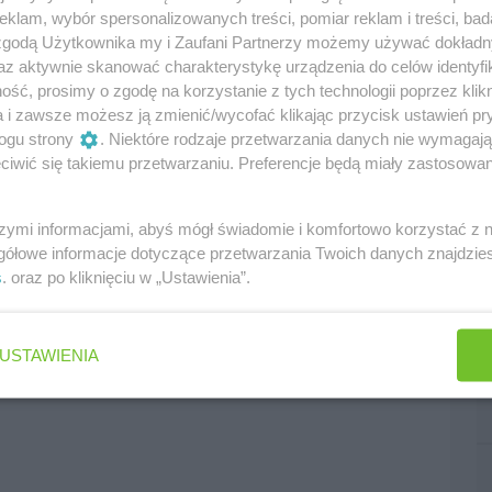
klam, wybór spersonalizowanych treści, pomiar reklam i treści, bad
 zgodą Użytkownika my i Zaufani Partnerzy możemy używać dokład
az aktywnie skanować charakterystykę urządzenia do celów identyfi
ść, prosimy o zgodę na korzystanie z tych technologii poprzez klikn
a i zawsze możesz ją zmienić/wycofać klikając przycisk ustawień pr
ogu strony
. Niektóre rodzaje przetwarzania danych nie wymagaj
iwić się takiemu przetwarzaniu. Preferencje będą miały zastosowania
szymi informacjami, abyś mógł świadomie i komfortowo korzystać z
gółowe informacje dotyczące przetwarzania Twoich danych znajdzi
s
. oraz po kliknięciu w „Ustawienia”.
USTAWIENIA