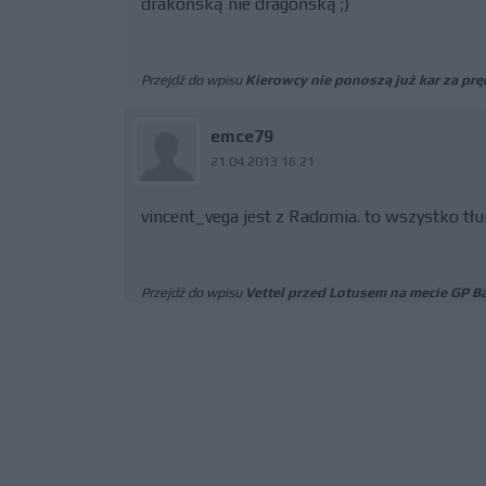
drakońską nie dragońską ;)
Przejdź do wpisu
Kierowcy nie ponoszą już kar za prę
emce79
21.04.2013 16:21
vincent_vega jest z Radomia. to wszystko tł
Przejdź do wpisu
Vettel przed Lotusem na mecie GP B