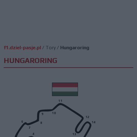
f1.dziel-pasje.pl
/
Tory
/
Hungaroring
HUNGARORING
11
10
9
12
6
14
8
7
4
13