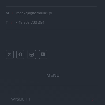
M
/
redakcja@formula1.pl
T
/
+ 48 502 700 254
MENU
WYŚCIGI F1