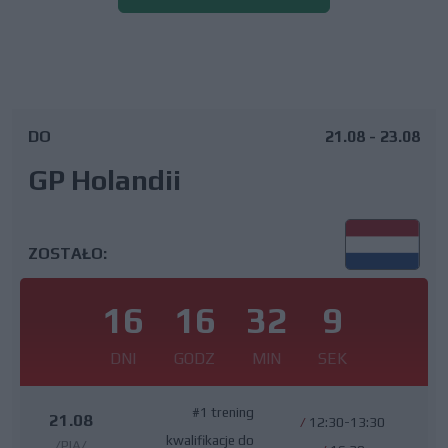
DO
21.08 - 23.08
GP Holandii
ZOSTAŁO:
16
16
32
9
DNI
GODZ
MIN
SEK
#1 trening
21.08
/
12:30-13:30
kwalifikacje do
/PIĄ/