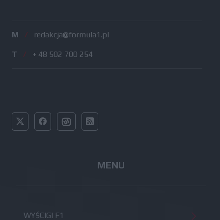
M
/
redakcja@formula1.pl
T
/
+ 48 502 700 254
MENU
WYŚCIGI F1