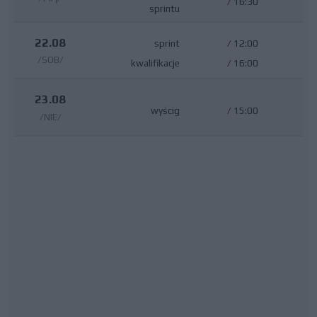
/
16:30
sprintu
22.08
sprint
/
12:00
/SOB/
kwalifikacje
/
16:00
23.08
wyścig
/
15:00
/NIE/