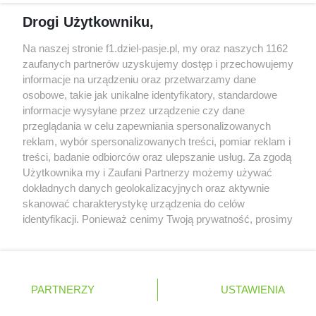
Honda uświadomiła sobie skalę problemów z
Drogi Użytkowniku,
silnikiem dopiero w styczniu
Audi planuje wprowadzić jeszcze cztery duże
Na naszej stronie f1.dziel-pasje.pl, my oraz naszych 1162
pakiety poprawek w 2026 roku
zaufanych partnerów uzyskujemy dostęp i przechowujemy
informacje na urządzeniu oraz przetwarzamy dane
Gasly dołączył do krytyki obecnych
osobowe, takie jak unikalne identyfikatory, standardowe
samochodów F1
informacje wysyłane przez urządzenie czy dane
przeglądania w celu zapewniania spersonalizowanych
reklam, wybór spersonalizowanych treści, pomiar reklam i
treści, badanie odbiorców oraz ulepszanie usług. Za zgodą
© 2004 - 2026 GPmedia
Polityka prywatności
Serwis internetowy, z którego korzystasz, używa plików
Użytkownika my i Zaufani Partnerzy możemy używać
cookies. Są to pliki instalowane w urządzeniach
Kopiowanie treści bez
dokładnych danych geolokalizacyjnych oraz aktywnie
końcowych osób korzystających z serwisu, w celu
zgody autorów zabronione.
skanować charakterystykę urządzenia do celów
administrowania serwisem, poprawy jakości
identyfikacji. Ponieważ cenimy Twoją prywatność, prosimy
świadczonych usług w tym dostosowania treści serwisu
o zgodę na korzystanie z tych technologii poprzez
do preferencji użytkownika, utrzymania sesji
kliknięcie „Akceptuję”. Zgoda jest dobrowolna i zawsze
użytkownika oraz dla celów statystycznych i
możesz ją zmienić/wycofać klikając przycisk ustawień
Ta strona jest nieoficjalną stroną internetową i nie jest
targetowania behawioralnego reklamy.
prywatności znajdujący się w lewym dolnym rogu strony
powiązana w żaden sposób z grupą przedsiębiorstw Formula
PARTNERZY
Dowiedz się więcej o naszej polityce
USTAWIENIA
. Niektóre rodzaje przetwarzania danych nie wymagają
One, oraz oznaczeniami F1, FORMULA ONE, FORMULA 1 FIA
prywatności
FORMULA ONE WORLD CHAMPIONSHIP, GRAND PRIX i innymi
zgody użytkownika, ale masz prawo sprzeciwić się