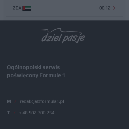
ZEA
08.12
Wszystkie testy
Ogólnopolski serwis
poświęcony Formule 1
M
/
redakcja@formula1.pl
T
/
+ 48 502 700 254