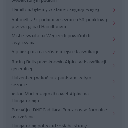
wywalczonym podium
Hamilton: byliśmy w stanie osiągnąć więcej
Antonelli z 9. podium w sezonie i 50-punktową
przewagą nad Hamiltonem
Mistrz świata na Węgrzech powrócił do
zwyciężania
Alpine spada na szóste miejsce klasyfikacji
Racing Bulls przeskoczyło Alpine w klasyfikacji
generalnej
Hulkenberg w końcu z punktami w tym
sezonie
Aston Martin zagroził nawet Alpine na
Hungaroringu
Podwójne DNF Cadillaca. Perez dostał formalne
ostrzeżenie
Hungaroring potwierdził słabe strony