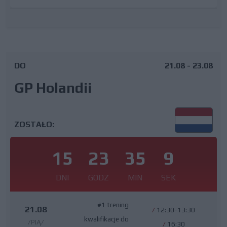
DO
21.08 - 23.08
GP Holandii
ZOSTAŁO:
15
23
35
8
DNI
GODZ
MIN
SEK
#1 trening
21.08
/
12:30-13:30
kwalifikacje do
/PIĄ/
/
16:30