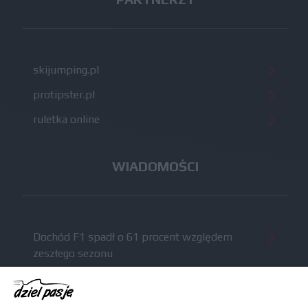
skijumping.pl
protipster.pl
ruletka online
WIADOMOŚCI
Dochód F1 spadł o 61 procent względem
zeszłego sezonu
Obecne silniki muszą polegać na uczących się
algorytmach?