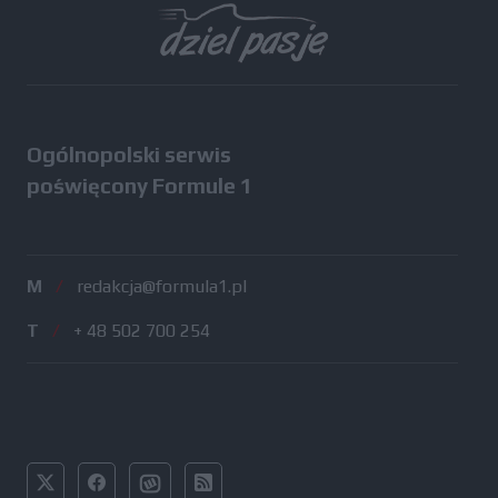
Ogólnopolski serwis
poświęcony Formule 1
M
/
redakcja@formula1.pl
T
/
+ 48 502 700 254