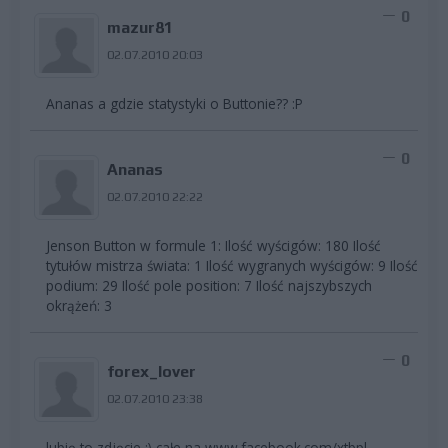
0
mazur81
02.07.2010 20:03
Ananas a gdzie statystyki o Buttonie?? :P
0
Ananas
02.07.2010 22:22
Jenson Button w formule 1: Ilość wyścigów: 180 Ilość
tytułów mistrza świata: 1 Ilość wygranych wyścigów: 9 Ilość
podium: 29 Ilość pole position: 7 Ilość najszybszych
okrążeń: 3
0
forex_lover
02.07.2010 23:38
lubię to zdjęcie :) całe na www.facebook.com/xtbpl