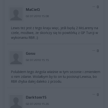
0
MaCieQ
02.07.2010 15:08
Lewis też jest z tego kraju więc, jeśli będą 2 McLareny na
czele, możliwe, że skończy się to powtórką z GP Turcji w
wykonaniu RBR ;:)
0
Gosu
02.07.2010 15:15
Polubiłem tego Angola właśnie w tym sezonie i zmieniłem
o nim zdanie. Wolałbym by to on tu pocisnął Lewisa, bo
RBR chyba dalej daleko z przodu.
0
Darktom15
02.07.2010 15:26