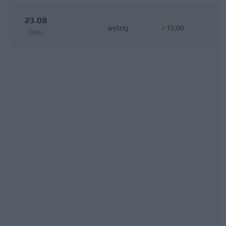
23.08
wyścig
/
15:00
/NIE/