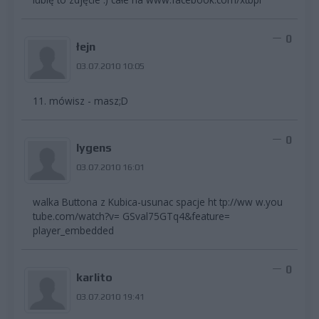
0
łejn
03.07.2010 10:05
11. mówisz - masz;D
0
lygens
03.07.2010 16:01
walka Buttona z Kubica-usunac spacje ht tp://ww w.you
tube.com/watch?v= GSval75GTq4&feature=
player_embedded
0
karlito
03.07.2010 19:41