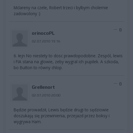
Mclareny na czele, Robert trzeci i bylbym cholernie
zadowolony :)
0
orinocoPL
02.07.2010 19:16
6. łejn No niestety to dosc prawdopodobne. Zespól, lewis
i FIA stana na glowie, zeby wygral ich pupilek. A szkoda,
bo Button to równy chlop.
0
Grellenort
02.07.2010 20:00
Będzie prowadził, Lewis będzie drugi to sędziowie
doszukają się przewinienia, przejazd przez boksy i
wygrywa Ham.