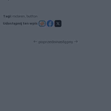
Tagi:
mclaren
,
button
Udostępnij ten wpis
poprzedni
następny