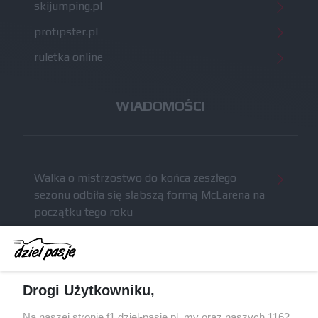
skijumping.pl
protipster.pl
ruletka online
WIADOMOŚCI
Walka o mistrzostwo do końca zeszłego
sezonu odbiła się słabszą formą McLarena na
początku tego roku
McCullough całkowicie opuści Astona Martina i
ma trafić do Red Bulla (akt.)
Dochód F1 spadł o 61 procent względem
Drogi Użytkowniku,
zeszłego sezonu
Obecne silniki muszą polegać na uczących się
Na naszej stronie f1.dziel-pasje.pl, my oraz naszych 1162