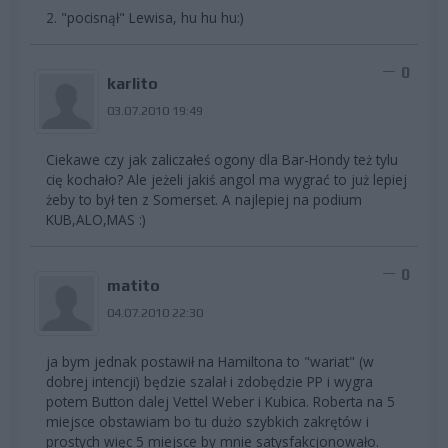
2. "pocisnął" Lewisa, hu hu hu:)
0
karlito
03.07.2010 19:49
Ciekawe czy jak zaliczałeś ogony dla Bar-Hondy też tylu
cię kochało? Ale jeżeli jakiś angol ma wygrać to już lepiej
żeby to był ten z Somerset. A najlepiej na podium
KUB,ALO,MAS :)
0
matito
04.07.2010 22:30
ja bym jednak postawił na Hamiltona to "wariat" (w
dobrej intencji) będzie szalał i zdobędzie PP i wygra
potem Button dalej Vettel Weber i Kubica. Roberta na 5
miejsce obstawiam bo tu dużo szybkich zakrętów i
prostych więc 5 miejsce by mnie satysfakcjonowało.