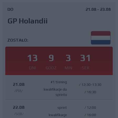
DO
21.08 - 23.08
GP Holandii
ZOSTAŁO:
13
9
3
30
DNI
GODZ
MIN
SEK
#1 trening
21.08
/
12:30-13:30
kwalifikacje do
/PIĄ/
/
16:30
sprintu
22.08
sprint
/
12:00
/SOB/
kwalifikacje
/
16:00