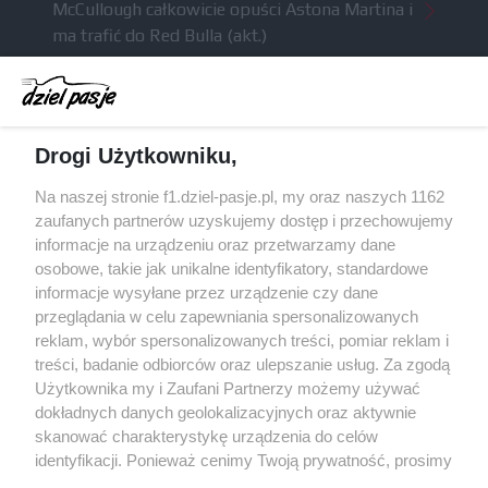
McCullough całkowicie opuści Astona Martina i
ma trafić do Red Bulla (akt.)
Dochód F1 spadł o 61 procent względem
zeszłego sezonu
Obecne silniki muszą polegać na uczących się
Drogi Użytkowniku,
algorytmach?
Honda uświadomiła sobie skalę problemów z
Na naszej stronie f1.dziel-pasje.pl, my oraz naszych 1162
silnikiem dopiero w styczniu
zaufanych partnerów uzyskujemy dostęp i przechowujemy
informacje na urządzeniu oraz przetwarzamy dane
Audi planuje wprowadzić jeszcze cztery duże
osobowe, takie jak unikalne identyfikatory, standardowe
pakiety poprawek w 2026 roku
informacje wysyłane przez urządzenie czy dane
przeglądania w celu zapewniania spersonalizowanych
reklam, wybór spersonalizowanych treści, pomiar reklam i
treści, badanie odbiorców oraz ulepszanie usług. Za zgodą
© 2004 - 2026 GPmedia
Polityka prywatności
Serwis internetowy, z którego korzystasz, używa plików
Użytkownika my i Zaufani Partnerzy możemy używać
cookies. Są to pliki instalowane w urządzeniach
Kopiowanie treści bez
dokładnych danych geolokalizacyjnych oraz aktywnie
końcowych osób korzystających z serwisu, w celu
zgody autorów zabronione.
skanować charakterystykę urządzenia do celów
administrowania serwisem, poprawy jakości
identyfikacji. Ponieważ cenimy Twoją prywatność, prosimy
świadczonych usług w tym dostosowania treści serwisu
o zgodę na korzystanie z tych technologii poprzez