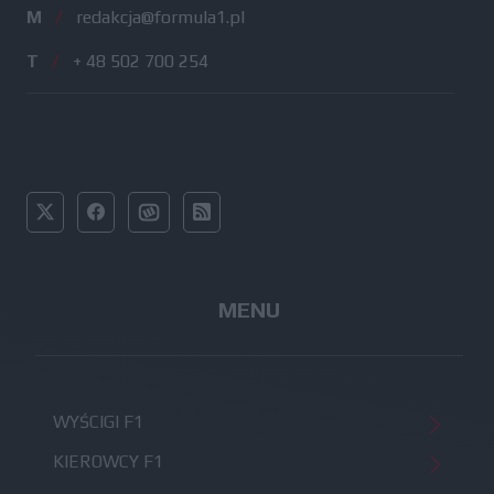
M
/
redakcja@formula1.pl
T
/
+ 48 502 700 254
MENU
WYŚCIGI F1
KIEROWCY F1