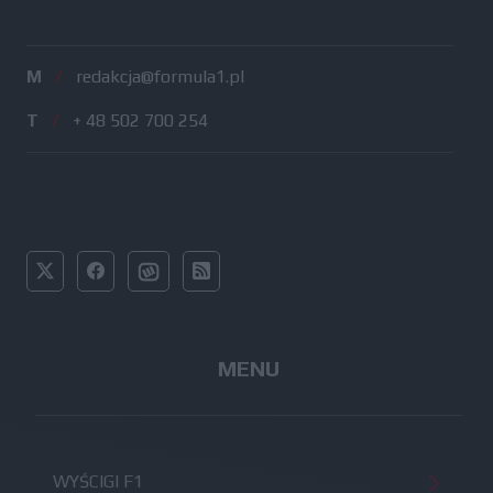
M
/
redakcja@formula1.pl
T
/
+ 48 502 700 254
MENU
WYŚCIGI F1