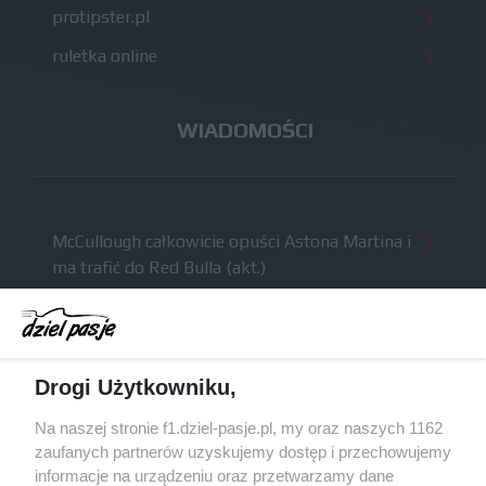
protipster.pl
ruletka online
WIADOMOŚCI
McCullough całkowicie opuści Astona Martina i
ma trafić do Red Bulla (akt.)
Dochód F1 spadł o 61 procent względem
zeszłego sezonu
Obecne silniki muszą polegać na uczących się
Drogi Użytkowniku,
algorytmach?
Honda uświadomiła sobie skalę problemów z
Na naszej stronie f1.dziel-pasje.pl, my oraz naszych 1162
silnikiem dopiero w styczniu
zaufanych partnerów uzyskujemy dostęp i przechowujemy
informacje na urządzeniu oraz przetwarzamy dane
Audi planuje wprowadzić jeszcze cztery duże