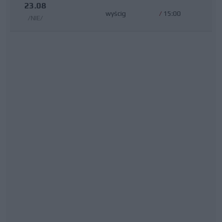
23.08
wyścig
/
15:00
/NIE/