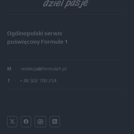
Ogólnopolski serwis
poświęcony Formule 1
M
/
redakcja@formula1.pl
T
/
+ 48 502 700 254