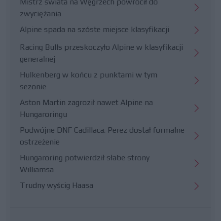
Mistrz świata na Węgrzech powrócił do
zwyciężania
Alpine spada na szóste miejsce klasyfikacji
Racing Bulls przeskoczyło Alpine w klasyfikacji
generalnej
Hulkenberg w końcu z punktami w tym
sezonie
Aston Martin zagroził nawet Alpine na
Hungaroringu
Podwójne DNF Cadillaca. Perez dostał formalne
ostrzeżenie
Hungaroring potwierdził słabe strony
Williamsa
Trudny wyścig Haasa