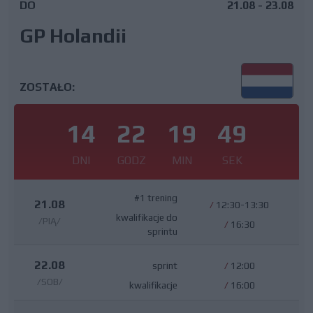
DO
21.08 - 23.08
GP Holandii
ZOSTAŁO:
14
22
19
49
DNI
GODZ
MIN
SEK
#1 trening
21.08
/
12:30-13:30
kwalifikacje do
/PIĄ/
/
16:30
sprintu
22.08
sprint
/
12:00
/SOB/
kwalifikacje
/
16:00