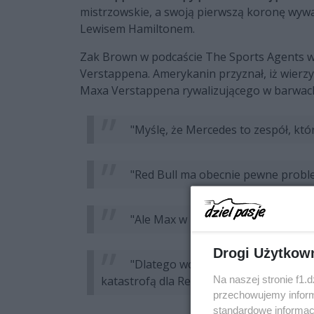
mistrzowskie, a swoją pierwszą koronę wywal
Lewisem Hamiltonem.
Zak Brown w podcaście The Sports Agents wy
Verstappena. Amerykanin przyznał, iż wierz
Maxa Verstappena rywalizującego w barwach
"Myślę, że Mercedes to zespół, któ
"Red Bull ma obecnie pewne problem
"Ale Max w Mercedesie - to dość ni
Drogi Użytkow
"Dlatego wolałbym, żeby został tam
katastrofą dla Red Bulla."
Na naszej stronie f1.
przechowujemy informa
standardowe informac