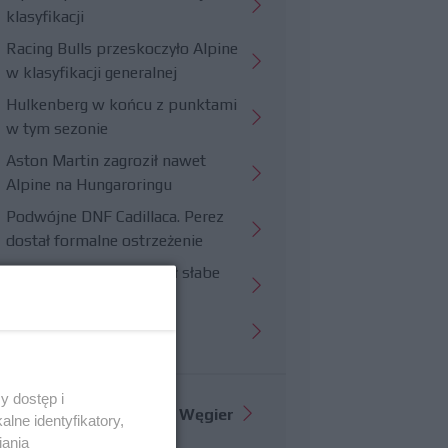
klasyfikacji
Racing Bulls przeskoczyło Alpine
w klasyfikacji generalnej
Hulkenberg w końcu z punktami
w tym sezonie
Aston Martin zagroził nawet
Alpine na Hungaroringu
Podwójne DNF Cadillaca. Perez
dostał formalne ostrzeżenie
Hungaroring potwierdził słabe
strony Williamsa
Trudny wyścig Haasa
y dostęp i
Więcej informacji o
GP Węgier
lne identyfikatory,
iania