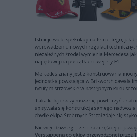
Istnieje wiele spekulacji na temat tego, jak 
wprowadzeniu nowych regulacji technicznych 
niezależnych źródeł wymienia Mercedesa jak
napędowej na początku nowej ery F1.
Mercedes znany jest z konstruowania mocnyc
jednostka powstająca w Brixworth dawała im 
tytuły mistrzowskie w następnych kilku sezo
Taka kolej rzeczy może się powtórzyć - natur
spisywała się konstrukcja samego nadwozia o
chwilę ekipa Srebrnych Strzał zdaje się szyk
Nic więc dziwnego, że coraz częściej pojawia
Verstappena do ekipy przewodzonej przez T