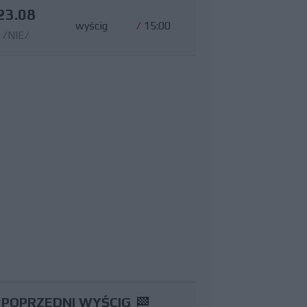
23.08
wyścig
/
15:00
/NIE/
POPRZEDNI WYŚCIG