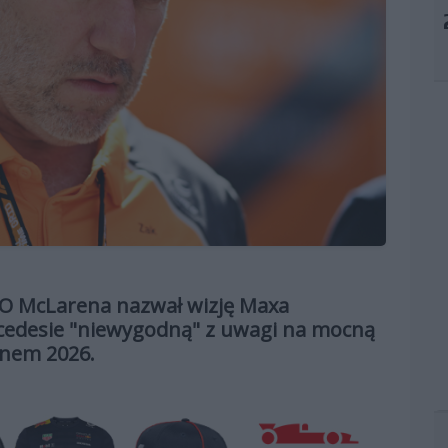
EO McLarena nazwał wizję Maxa
rcedesie "niewygodną" z uwagi na mocną
onem 2026.