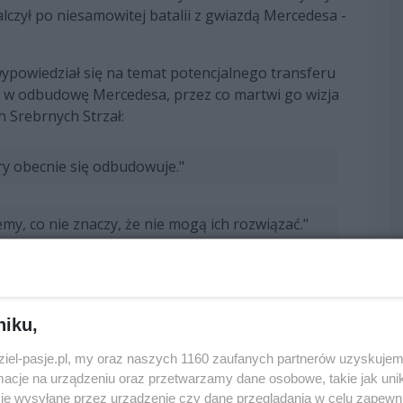
czył po niesamowitej batalii z gwiazdą Mercedesa -
powiedział się na temat potencjalnego transferu
y w odbudowę Mercedesa, przez co martwi go wizja
 Srebrnych Strzał:
ry obecnie się odbudowuje."
y, co nie znaczy, że nie mogą ich rozwiązać."
ewygodna wizja, bo on jest niesamowity."
niku,
, gdzie jest. Uważam, że utrata Maxa byłaby
dziel-pasje.pl, my oraz naszych 1160 zaufanych partnerów uzyskujem
cje na urządzeniu oraz przetwarzamy dane osobowe, takie jak unika
je wysyłane przez urządzenie czy dane przeglądania w celu zapewn