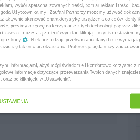
 spore zawirowania spowodowane sporami wewnątrz
klam, wybór spersonalizowanych treści, pomiar reklam i treści, bad
zdarzeń było
odejście Christiana Hornera
po 20.
 zgodą Użytkownika my i Zaufani Partnerzy możemy używać dokład
az aktywnie skanować charakterystykę urządzenia do celów identyfi
ść, prosimy o zgodę na korzystanie z tych technologii poprzez klikn
nie na decyzję Verstappena, lecz Helmut Marko
a i zawsze możesz ją zmienić/wycofać klikając przycisk ustawień pr
zgodnie z umową zawartą w kontrakcie. 82-latek
ogu strony
. Niektóre rodzaje przetwarzania danych nie wymagaj
 wydarzy się w kwestii Hornera, lecz nie chciał
iwić się takiemu przetwarzaniu. Preferencje będą miały zastosowania
szymi informacjami, abyś mógł świadomie i komfortowo korzystać z
owany, ale poza tym nie chcę nic więcej mówić."
gółowe informacje dotyczące przetwarzania Twoich danych znajdzi
s
. oraz po kliknięciu w „Ustawienia”.
 chce."
USTAWIENIA
do 2028 roku, i po prostu zakładamy, że Max