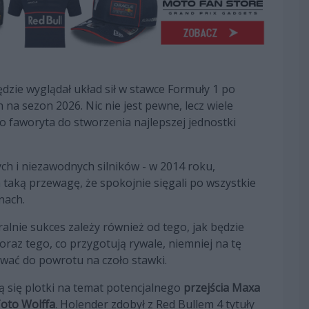
będzie wyglądał układ sił w stawce Formuły 1 po
na sezon 2026. Nic nie jest pewne, lecz wiele
o faworyta do stworzenia najlepszej jednostki
h i niezawodnych silników - w 2014 roku,
taką przewagę, że spokojnie sięgali po wszystkie
nach.
alnie sukces zależy również od tego, jak będzie
raz tego, co przygotują rywale, niemniej na tę
ować do powrotu na czoło stawki.
ją się plotki na temat potencjalnego
przejścia Maxa
oto Wolffa
. Holender zdobył z Red Bullem 4 tytuły