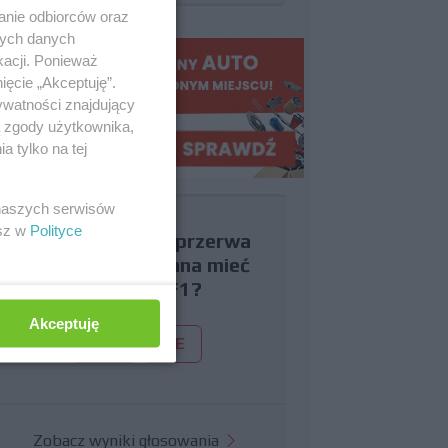
anie odbiorców oraz
nych danych
kacji. Ponieważ
ięcie „Akceptuję”.
ywatności znajdujący
ą zgody użytkownika,
 tylko na tej
 naszych serwisów
esz w
Polityce
Czy uważasz, że przerwa
wakacyjna powinna mieć
miejsce w F1?
Akceptuję
TAK
NIE
Zobacz wyniki głosowania