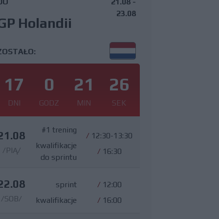
DO
21.08 -
23.08
GP Holandii
ZOSTAŁO:
17
0
21
25
DNI
GODZ
MIN
SEK
#1 trening
21.08
/
12:30-13:30
kwalifikacje
/PIĄ/
/
16:30
do sprintu
22.08
sprint
/
12:00
/SOB/
kwalifikacje
/
16:00