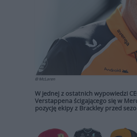
© McLaren
W jednej z ostatnich wypowiedzi C
Verstappena ścigającego się w Me
pozycję ekipy z Brackley przed sez