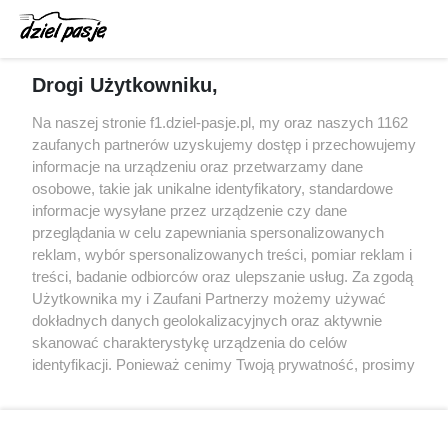
Dochód F1 spadł o 61 procent względem
zeszłego sezonu
Obecne silniki muszą polegać na uczących się
Drogi Użytkowniku,
algorytmach?
Honda uświadomiła sobie skalę problemów z
Na naszej stronie f1.dziel-pasje.pl, my oraz naszych 1162
silnikiem dopiero w styczniu
zaufanych partnerów uzyskujemy dostęp i przechowujemy
informacje na urządzeniu oraz przetwarzamy dane
Audi planuje wprowadzić jeszcze cztery duże
osobowe, takie jak unikalne identyfikatory, standardowe
pakiety poprawek w 2026 roku
informacje wysyłane przez urządzenie czy dane
przeglądania w celu zapewniania spersonalizowanych
reklam, wybór spersonalizowanych treści, pomiar reklam i
treści, badanie odbiorców oraz ulepszanie usług. Za zgodą
© 2004 - 2026 GPmedia
Polityka prywatności
Serwis internetowy, z którego korzystasz, używa plików
Użytkownika my i Zaufani Partnerzy możemy używać
cookies. Są to pliki instalowane w urządzeniach
Kopiowanie treści bez
dokładnych danych geolokalizacyjnych oraz aktywnie
końcowych osób korzystających z serwisu, w celu
skanować charakterystykę urządzenia do celów
zgody autorów zabronione.
administrowania serwisem, poprawy jakości
identyfikacji. Ponieważ cenimy Twoją prywatność, prosimy
świadczonych usług w tym dostosowania treści serwisu
o zgodę na korzystanie z tych technologii poprzez
do preferencji użytkownika, utrzymania sesji
kliknięcie „Akceptuję”. Zgoda jest dobrowolna i zawsze
użytkownika oraz dla celów statystycznych i
możesz ją zmienić/wycofać klikając przycisk ustawień
Ta strona jest nieoficjalną stroną internetową i nie jest
targetowania behawioralnego reklamy.