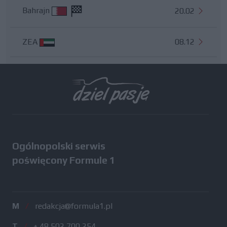
Bahrajn
20.02
ZEA
08.12
Wszystkie testy
Ogólnopolski serwis
poświęcony Formule 1
M
/
redakcja@formula1.pl
T
/
+ 48 502 700 254