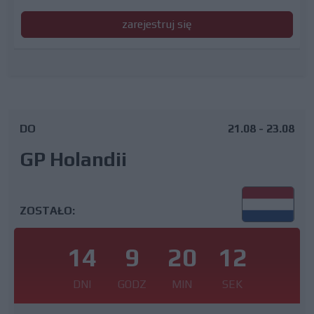
zarejestruj się
DO
21.08 - 23.08
GP Holandii
ZOSTAŁO:
14
9
20
12
DNI
GODZ
MIN
SEK