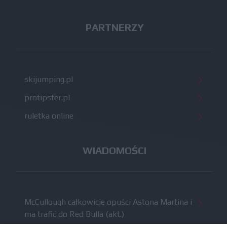
PARTNERZY
skijumping.pl
protipster.pl
ruletka online
WIADOMOŚCI
McCullough całkowicie opuści Astona Martina i
ma trafić do Red Bulla (akt.)