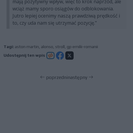
mają pozytywny wpływ, więc to krok naprzód, ale
wciąż mamy sporo osiągów do odblokowania.
Jutro lepiej ocenimy naszą prawdziwą prędkość i
to, czy uda nam się utrzymać pozycję."
Tagi:
aston martin
,
alonso
,
stroll
,
gp emilii-romanii
Udostępnij ten wpis
poprzedni
następny