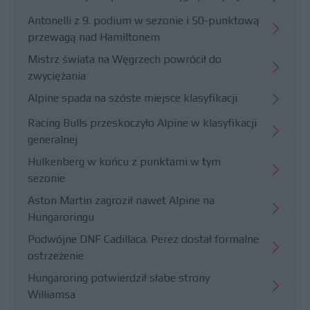
Antonelli z 9. podium w sezonie i 50-punktową
przewagą nad Hamiltonem
Mistrz świata na Węgrzech powrócił do
zwyciężania
Alpine spada na szóste miejsce klasyfikacji
Racing Bulls przeskoczyło Alpine w klasyfikacji
generalnej
Hulkenberg w końcu z punktami w tym
sezonie
Aston Martin zagroził nawet Alpine na
Hungaroringu
Podwójne DNF Cadillaca. Perez dostał formalne
ostrzeżenie
Hungaroring potwierdził słabe strony
Williamsa