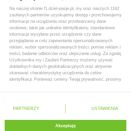
Audi planuje wprowadzić jeszcze cztery duże
Na naszej stronie f1.dziel-pasje.pl, my oraz naszych 1162
pakiety poprawek w 2026 roku
zaufanych partnerów uzyskujemy dostęp i przechowujemy
informacje na urządzeniu oraz przetwarzamy dane
Gasly dołączył do krytyki obecnych
osobowe, takie jak unikalne identyfikatory, standardowe
samochodów F1
informacje wysyłane przez urządzenie czy dane
przeglądania w celu zapewniania spersonalizowanych
reklam, wybór spersonalizowanych treści, pomiar reklam i
treści, badanie odbiorców oraz ulepszanie usług. Za zgodą
© 2004 - 2026 GPmedia
Polityka prywatności
Serwis internetowy, z którego korzystasz, używa plików
Użytkownika my i Zaufani Partnerzy możemy używać
cookies. Są to pliki instalowane w urządzeniach
Kopiowanie treści bez
dokładnych danych geolokalizacyjnych oraz aktywnie
końcowych osób korzystających z serwisu, w celu
skanować charakterystykę urządzenia do celów
zgody autorów zabronione.
administrowania serwisem, poprawy jakości
identyfikacji. Ponieważ cenimy Twoją prywatność, prosimy
świadczonych usług w tym dostosowania treści serwisu
o zgodę na korzystanie z tych technologii poprzez
do preferencji użytkownika, utrzymania sesji
kliknięcie „Akceptuję”. Zgoda jest dobrowolna i zawsze
użytkownika oraz dla celów statystycznych i
możesz ją zmienić/wycofać klikając przycisk ustawień
Ta strona jest nieoficjalną stroną internetową i nie jest
targetowania behawioralnego reklamy.
prywatności znajdujący się w lewym dolnym rogu strony
powiązana w żaden sposób z grupą przedsiębiorstw Formula
PARTNERZY
Dowiedz się więcej o naszej polityce
USTAWIENIA
. Niektóre rodzaje przetwarzania danych nie wymagają
One, oraz oznaczeniami F1, FORMULA ONE, FORMULA 1 FIA
prywatności
FORMULA ONE WORLD CHAMPIONSHIP, GRAND PRIX i innymi
zgody użytkownika, ale masz prawo sprzeciwić się
znakami powiązanymi oraz znakami towarowymi należącymi
takiemu przetwarzaniu. Preferencje będą miały
Akceptuję
ROZUMIEM
do Formula One Licensing B.V
zastosowania tylko na tej witrynie.