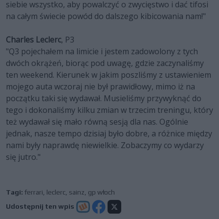
siebie wszystko, aby powalczyć o zwycięstwo i dać tifosi
na całym świecie powód do dalszego kibicowania nam!"
Charles Leclerc
, P3
"Q3 pojechałem na limicie i jestem zadowolony z tych
dwóch okrążeń, biorąc pod uwagę, gdzie zaczynaliśmy
ten weekend. Kierunek w jakim poszliśmy z ustawieniem
mojego auta wczoraj nie był prawidłowy, mimo iż na
początku taki się wydawał. Musieliśmy przywyknąć do
tego i dokonaliśmy kilku zmian w trzecim treningu, który
też wydawał się mało równą sesją dla nas. Ogólnie
jednak, nasze tempo dzisiaj było dobre, a różnice między
nami były naprawdę niewielkie. Zobaczymy co wydarzy
się jutro."
Tagi:
ferrari
,
leclerc
,
sainz
,
gp włoch
Udostępnij ten wpis