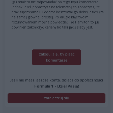
@3 miałem nie odpowiadać na tego typu komentarze.
Jednak jeżeli popatrzysz na telemetrię to zobaczysz, że
brak slipstreama u Leclerca kosztował go dobrą dziesiąta
na samej głównej prostej. Po drugie idąc twoim
rozumowaniem można powiedzieć, że Hamilton to już
powinien zakończyć karierę bo taki jakiś słaby jest.
zaloguj się, by pisać
komentarze
Jeśli nie masz jeszcze konta, dołącz do społeczności
Formula 1 - Dziel Pasję!
zarejestruj się