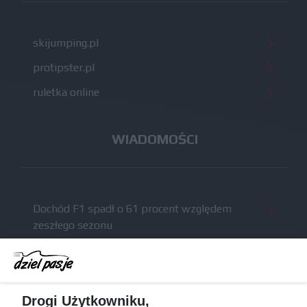
skijumping.pl
protipster.pl
ruletka online
WIADOMOŚCI
Dochód F1 spadł o 61 procent względem
zeszłego sezonu
Obecne silniki muszą polegać na uczących się
algorytmach?
Honda uświadomiła sobie skalę problemów z
Drogi Użytkowniku,
silnikiem dopiero w styczniu