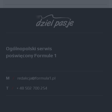
Wszystkie testy
Ogólnopolski serwis
poświęcony Formule 1
M
/
redakcja@formula1.pl
T
/
+ 48 502 700 254