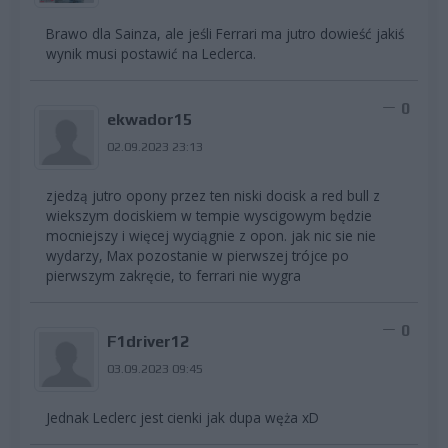
Brawo dla Sainza, ale jeśli Ferrari ma jutro dowieść jakiś
wynik musi postawić na Leclerca.
0
ekwador15
02.09.2023 23:13
zjedzą jutro opony przez ten niski docisk a red bull z
wiekszym dociskiem w tempie wyscigowym będzie
mocniejszy i więcej wyciągnie z opon. jak nic sie nie
wydarzy, Max pozostanie w pierwszej trójce po
pierwszym zakręcie, to ferrari nie wygra
0
F1driver12
03.09.2023 09:45
Jednak Leclerc jest cienki jak dupa węża xD