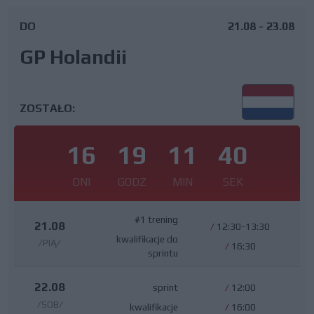
DO
21.08 - 23.08
GP Holandii
ZOSTAŁO:
16
19
11
40
DNI
GODZ
MIN
SEK
#1 trening
21.08
/
12:30-13:30
kwalifikacje do
/PIĄ/
/
16:30
sprintu
22.08
sprint
/
12:00
/SOB/
kwalifikacje
/
16:00