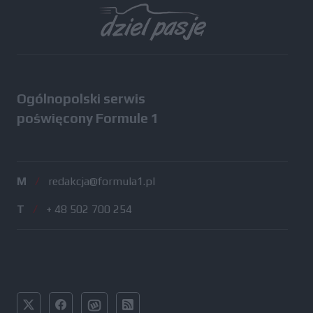
Ogólnopolski serwis
poświęcony Formule 1
M
/
redakcja@formula1.pl
T
/
+ 48 502 700 254