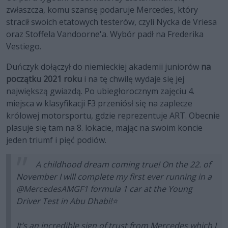
zwłaszcza, komu szansę podaruje Mercedes, który
stracił swoich etatowych testerów, czyli Nycka de Vriesa
oraz Stoffela Vandoorne'a. Wybór padł na Frederika
Vestiego.
Duńczyk dołączył do niemieckiej akademii juniorów
na
początku 2021 roku
i na tę chwilę wydaje się jej
największą gwiazdą. Po ubiegłorocznym zajęciu 4.
miejsca w klasyfikacji F3 przeniósł się na zaplecze
królowej motorsportu, gdzie reprezentuje ART. Obecnie
plasuje się tam na 8. lokacie, mając na swoim koncie
jeden triumf i pięć podiów.
A childhood dream coming true! On the 22. of
November I will complete my first ever running in a
@MercedesAMGF1
formula 1 car at the Young
Driver Test in Abu Dhabi!⭐️
It’s an incredible sign of trust from Mercedes which I