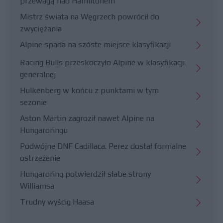
przewagą nad Hamiltonem
Mistrz świata na Węgrzech powrócił do
zwyciężania
Alpine spada na szóste miejsce klasyfikacji
Racing Bulls przeskoczyło Alpine w klasyfikacji
generalnej
Hulkenberg w końcu z punktami w tym
sezonie
Aston Martin zagroził nawet Alpine na
Hungaroringu
Podwójne DNF Cadillaca. Perez dostał formalne
ostrzeżenie
Hungaroring potwierdził słabe strony
Williamsa
Trudny wyścig Haasa