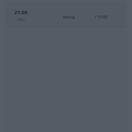
23.08
wyścig
/
15:00
/NIE/