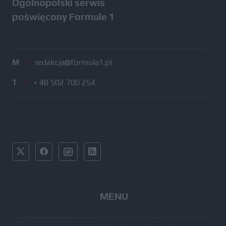
Ogólnopolski serwis
poświęcony Formule 1
M
/
redakcja@formula1.pl
T
/
+ 48 502 700 254
MENU