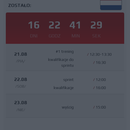
ZOSTAŁO:
16
22
41
29
DNI
GODZ
MIN
SEK
#1 trening
21.08
/
12:30-13:30
kwalifikacje do
/PIĄ/
/
16:30
sprintu
22.08
sprint
/
12:00
/SOB/
kwalifikacje
/
16:00
23.08
wyścig
/
15:00
/NIE/