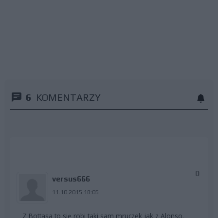
6
KOMENTARZY
0
versus666
11.10.2015 18:05
Z Bottasa to się robi taki sam mruczek jak z Alonso.