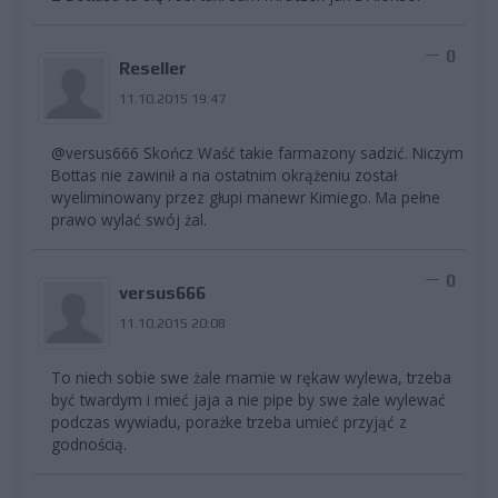
0
Reseller
11.10.2015 19:47
@versus666 Skończ Waść takie farmazony sadzić. Niczym
Bottas nie zawinił a na ostatnim okrążeniu został
wyeliminowany przez głupi manewr Kimiego. Ma pełne
prawo wylać swój żal.
0
versus666
11.10.2015 20:08
To niech sobie swe żale mamie w rękaw wylewa, trzeba
być twardym i mieć jaja a nie pipe by swe żale wylewać
podczas wywiadu, porażke trzeba umieć przyjąć z
godnością.