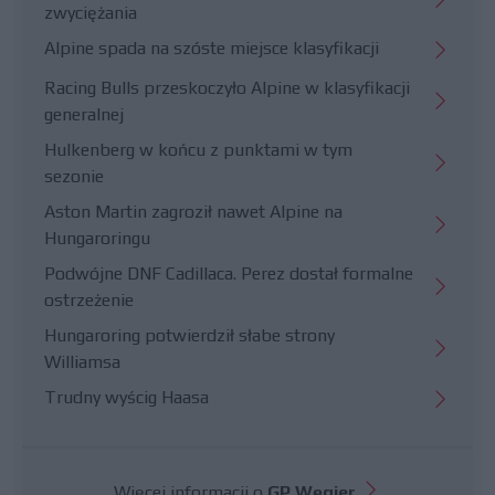
zwyciężania
Alpine spada na szóste miejsce klasyfikacji
Racing Bulls przeskoczyło Alpine w klasyfikacji
generalnej
Hulkenberg w końcu z punktami w tym
sezonie
Aston Martin zagroził nawet Alpine na
Hungaroringu
Podwójne DNF Cadillaca. Perez dostał formalne
ostrzeżenie
Hungaroring potwierdził słabe strony
Williamsa
Trudny wyścig Haasa
Więcej informacji o
GP Węgier