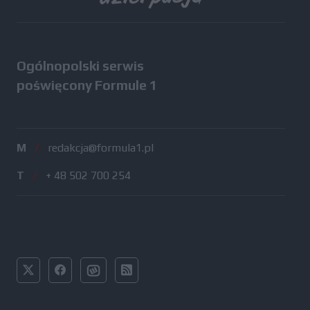
Ogólnopolski serwis
poświęcony Formule 1
M
/
redakcja@formula1.pl
T
/
+ 48 502 700 254