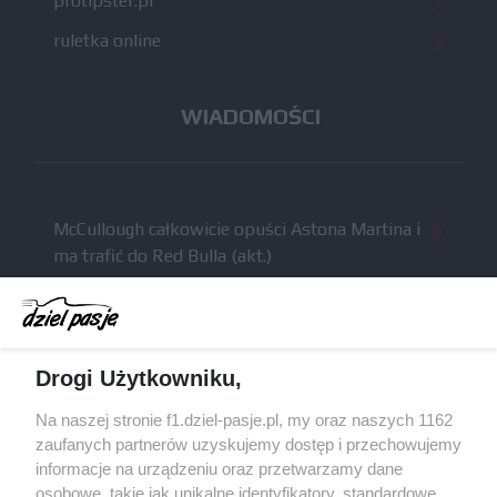
protipster.pl
ruletka online
WIADOMOŚCI
McCullough całkowicie opuści Astona Martina i
ma trafić do Red Bulla (akt.)
Dochód F1 spadł o 61 procent względem
zeszłego sezonu
Obecne silniki muszą polegać na uczących się
Drogi Użytkowniku,
algorytmach?
Honda uświadomiła sobie skalę problemów z
Na naszej stronie f1.dziel-pasje.pl, my oraz naszych 1162
silnikiem dopiero w styczniu
zaufanych partnerów uzyskujemy dostęp i przechowujemy
informacje na urządzeniu oraz przetwarzamy dane
Audi planuje wprowadzić jeszcze cztery duże
osobowe, takie jak unikalne identyfikatory, standardowe