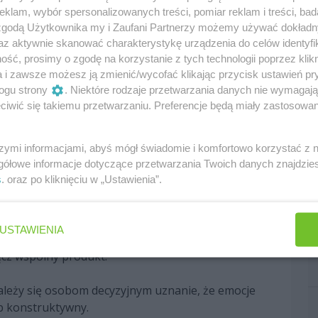
echnologicznego.
klam, wybór spersonalizowanych treści, pomiar reklam i treści, bad
 zgodą Użytkownika my i Zaufani Partnerzy możemy używać dokład
az aktywnie skanować charakterystykę urządzenia do celów identyfi
ść, prosimy o zgodę na korzystanie z tych technologii poprzez klikn
tarczane na zasadach pełnej równości zarówno do
a i zawsze możesz ją zmienić/wycofać klikając przycisk ustawień pr
ziwnego, że to rozwiązanie się nie sprawdziło.
ogu strony
. Niektóre rodzaje przetwarzania danych nie wymagaj
da jest taka, że w dalszym ciągu potrzeby
iwić się takiemu przetwarzaniu. Preferencje będą miały zastosowania
 w stosunku do małej ekipy są zupełnie inne.
tułach nie można bazować na standardowym
szymi informacjami, abyś mógł świadomie i komfortowo korzystać z
 napędowa musi powstawać przy ścisłej współpracy
gółowe informacje dotyczące przetwarzania Twoich danych znajdzi
mochodu i Renault to w końcu zrozumiało. Przy tak
s
. oraz po kliknięciu w „Ustawienia”.
Bulla na kontynuację współpracy. Zespół z Milton
o tego nowego rozdziału niezwykle ambitnie. Uznał,
ukcyjnych może wziąć na siebie, przede wszystkim w
USTAWIENIA
elektrycznych czy komputerowych symulacji. Będzie
ręcz wspólny produkt.
 należy się osobom decyzyjnym uznanie, że emocje
ób konstruktywny.