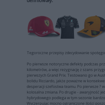
definiowały.
Tegoroczne przepisy zdecydowanie spotęgow
Po pierwsze notoryczne defekty podczas pr
kilometrów, a więc rezygnację z szans przy
pierwszych Grand Prix. Testowano go w Austr
bolidu Ricciardo, jakże poważne w konsekwen
desperacji szefostwa teamu. Po pierwsze ? w 
kolosalna zmiana. Po drugie - awaryjność 
hybrydowego podlega w tym sezonie bardz
Wyczerpując mocno ograniczone ilości poszc