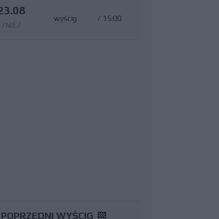
23.08
wyścig
/
15:00
/NIE/
POPRZEDNI WYŚCIG