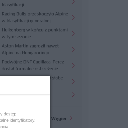
klasyfikacji
Racing Bulls przeskoczyło Alpine
w klasyfikacji generalnej
Hulkenberg w końcu z punktami
w tym sezonie
Aston Martin zagroził nawet
Alpine na Hungaroringu
Podwójne DNF Cadillaca. Perez
dostał formalne ostrzeżenie
Hungaroring potwierdził słabe
strony Williamsa
Trudny wyścig Haasa
y dostęp i
Więcej informacji o
GP Węgier
lne identyfikatory,
iania