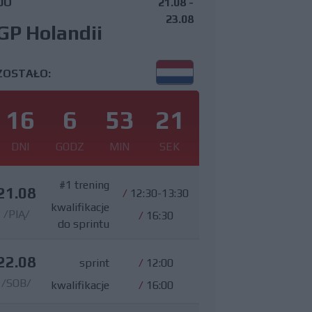
DO
21.08 -
23.08
GP Holandii
ZOSTAŁO:
16
6
53
20
DNI
GODZ
MIN
SEK
#1 trening
21.08
/
12:30-13:30
kwalifikacje
/PIĄ/
/
16:30
do sprintu
22.08
sprint
/
12:00
/SOB/
kwalifikacje
/
16:00