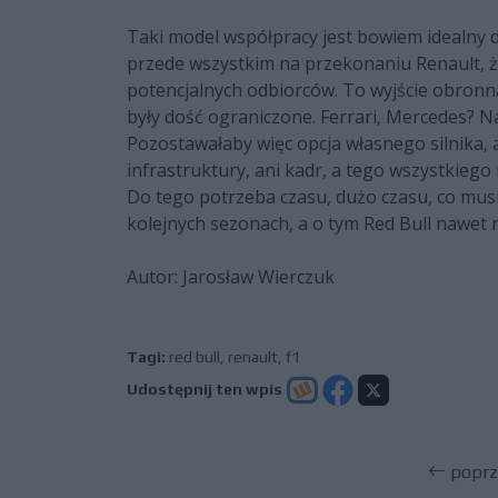
Taki model współpracy jest bowiem idealny d
przede wszystkim na przekonaniu Renault, że 
potencjalnych odbiorców. To wyjście obronną
były dość ograniczone. Ferrari, Mercedes? N
Pozostawałaby więc opcja własnego silnika, al
infrastruktury, ani kadr, a tego wszystkie
Do tego potrzeba czasu, dużo czasu, co musi
kolejnych sezonach, a o tym Red Bull nawet n
Autor: Jarosław Wierczuk
Tagi:
red bull
,
renault
,
f1
Udostępnij ten wpis
poprz