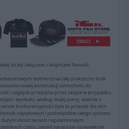
ały straty związane z kłopotami Renault.
zedsezonowych testów oznaczały praktyczny brak
gotowania nowej konstrukcji samochodu do
alii i nagięcie przepisów przez zespół w przypadku
cjach, wynikało, według mojej oceny, właśnie z
sensie konkurencyjności była to przecież dla nich
jednostek napędowych i podzespołów całego systemu
o dużym obostrzeniom regulaminowym.
zególnych części, zespół naraża się na wymierne