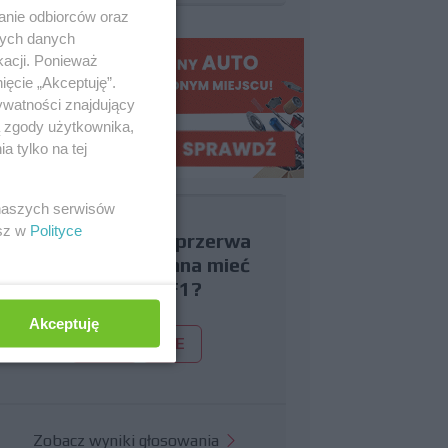
anie odbiorców oraz
nych danych
kacji. Ponieważ
ięcie „Akceptuję”.
ywatności znajdujący
ą zgody użytkownika,
 tylko na tej
 naszych serwisów
esz w
Polityce
Czy uważasz, że przerwa
wakacyjna powinna mieć
miejsce w F1?
Akceptuję
TAK
NIE
Zobacz wyniki głosowania