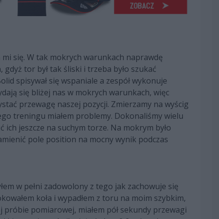
a mi się. W tak mokrych warunkach naprawdę
 gdyż tor był tak śliski i trzeba było szukać
Bolid spisywał się wspaniale a zespół wykonuje
dają się bliżej nas w mokrych warunkach, więc
ystać przewagę naszej pozycji. Zmierzamy na wyścig
ego treningu miałem problemy. Dokonaliśmy wielu
zić ich jeszcze na suchym torze. Na mokrym było
 zamienić pole position na mocny wynik podczas
łem w pełni zadowolony z tego jak zachowuje się
okowałem koła i wypadłem z toru na moim szybkim,
ej próbie pomiarowej, miałem pół sekundy przewagi