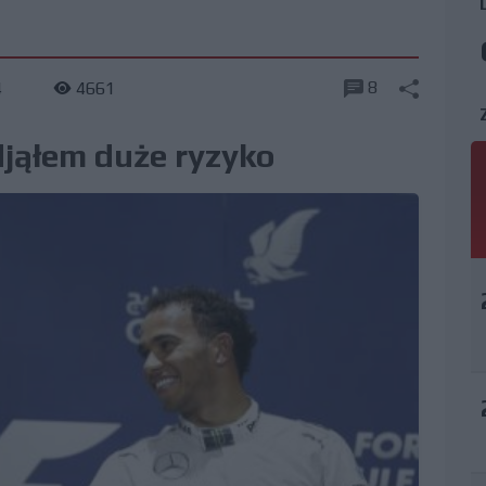
8
4
4661
jąłem duże ryzyko