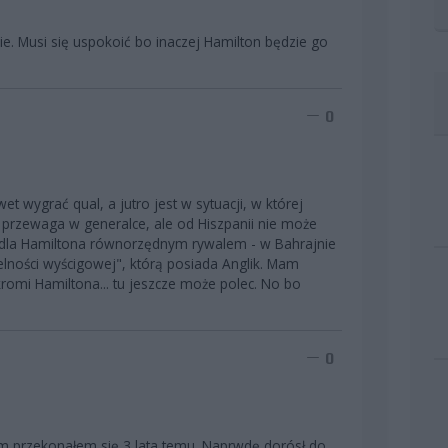
nie. Musi się uspokoić bo inaczej Hamilton będzie go
0
et wygrać qual, a jutro jest w sytuacji, w której
przewaga w generalce, ale od Hiszpanii nie może
t dla Hamiltona równorzędnym rywalem - w Bahrajnie
lności wyścigowej", którą posiada Anglik. Mam
kromi Hamiltona... tu jeszcze może polec. No bo
0
ym przekonałem się 3 lata temu. Naprwdę dorósł do