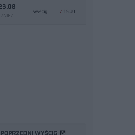
23.08
wyścig
/
15:00
/NIE/
POPRZEDNI WYŚCIG