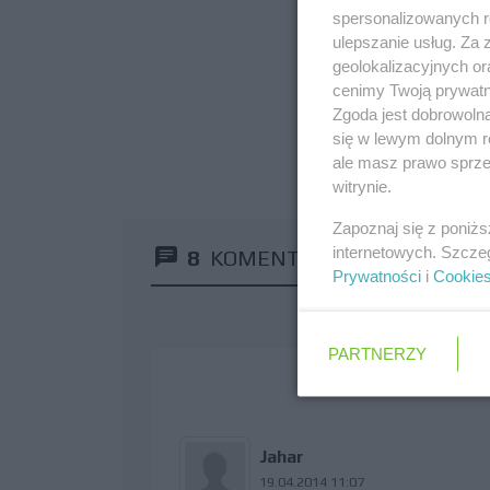
spersonalizowanych re
ulepszanie usług. Za
geolokalizacyjnych or
cenimy Twoją prywatno
Zgoda jest dobrowoln
się w lewym dolnym r
ale masz prawo sprzec
witrynie.
Zapoznaj się z poniż
internetowych. Szcze
8
KOMENTARZY
Prywatności
i
Cookie
PARTNERZY
Jahar
19.04.2014 11:07