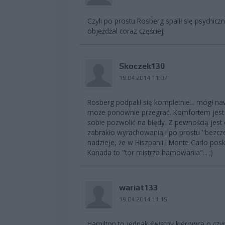
Czyli po prostu Rosberg spalił się psychicz
objeżdżal coraz częściej.
Skoczek130
19.04.2014 11:07
Rosberg podpalił się kompletnie... mógł naw
może ponownie przegrać. Komfortem jest 
sobie pozwolić na błędy. Z pewnością jes
zabrakło wyrachowania i po prostu "bezcze
nadzieje, że w Hiszpanii i Monte Carlo pos
Kanada to "tor mistrza hamowania"... ;)
wariat133
19.04.2014 11:15
Hamilton to jednak świetny kierowca o cz