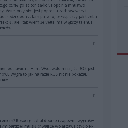
atego cenię go za ten zadior. Popełnia mnustwo
dy. Vettel przy nim jest poprostu zachowawczy i
aoszędzi oponki, tam paliwko, przyspieszy jak trzeba
ekcję, ale i tak wiem że Vettel ma większy talent. i
ibiców.
0
inien postawić na Ham. Wydawało mi się że ROS jest
nowu wygra to jak na razie ROS nic nie pokazał.
k HAM.
0
umieniem? Rosberg jechał dobrze i zapewne wygrałby
Tym bardziej mu się chwali że wolał zawalczyć o PP