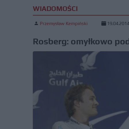
WIADOMOŚCI
Przemysław Kempiński
19.04.201
Rosberg: omyłkowo pod