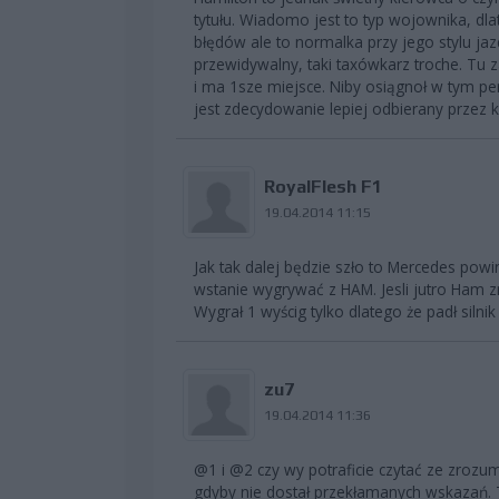
tytułu. Wiadomo jest to typ wojownika, dl
błędów ale to normalka przy jego stylu jaz
przewidywalny, taki taxówkarz troche. Tu z
i ma 1sze miejsce. Niby osiągnoł w tym perf
jest zdecydowanie lepiej odbierany przez k
RoyalFlesh F1
19.04.2014 11:15
Jak tak dalej będzie szło to Mercedes pow
wstanie wygrywać z HAM. Jesli jutro Ham z
Wygrał 1 wyścig tylko dlatego że padł silni
zu7
19.04.2014 11:36
@1 i @2 czy wy potraficie czytać ze zroz
gdyby nie dostał przekłamanych wskazań. 