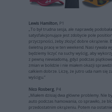
Lewis Hamilton
, P1
„To był trudna sesja, ale naprawdę podobał
satysfakcjonujące jest zdobycie pole position,
przyczpności, żeby złożyć dobre okrążenie. 
świetną pracę w ten weekend. Nasi rywala wy
będziemy liczyć na suchy wyścig, aby wykorz
z pewną niewiadomą, gdyż podczas piątkow
zmian w bolidzie i nie miałem okazji sprawd
całkiem dobrze. Liczę, że jutro uda nam się
wyścigu.”
Nico Rosberg
, P4
„Miałem dzisiaj dwa główne problemy. Nie by
auto podczas hamowania, co sprawiło, że bl
przedostatnim okrążeniu. Potem na ostatni