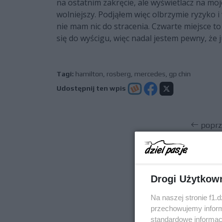
na ostatnim zakręcie, ale wyświetlacz na moj
wolniejszy. Podjąłem więc olbrzymie ryzyko
nie mam nic do stracenia. Czwarte miejsce to
się do wyścigu, więc nadal jestem pewny, że
Tagi:
hamilton
,
rosberg
,
mercedes
,
gp chin
Udostępnij ten wpis
poprz
Drogi Użytkow
Na naszej stronie f1.
przechowujemy informa
standardowe informac