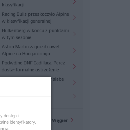
klasyfikacji
Racing Bulls przeskoczyło Alpine
w klasyfikacji generalnej
Hulkenberg w końcu z punktami
w tym sezonie
Aston Martin zagroził nawet
Alpine na Hungaroringu
Podwójne DNF Cadillaca. Perez
dostał formalne ostrzeżenie
Hungaroring potwierdził słabe
strony Williamsa
Trudny wyścig Haasa
y dostęp i
Więcej informacji o
GP Węgier
lne identyfikatory,
iania