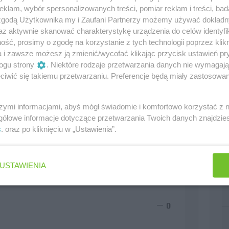
klam, wybór spersonalizowanych treści, pomiar reklam i treści, bad
 zgodą Użytkownika my i Zaufani Partnerzy możemy używać dokład
az aktywnie skanować charakterystykę urządzenia do celów identyfi
ść, prosimy o zgodę na korzystanie z tych technologii poprzez klikn
a i zawsze możesz ją zmienić/wycofać klikając przycisk ustawień pr
ogu strony
. Niektóre rodzaje przetwarzania danych nie wymagaj
iwić się takiemu przetwarzaniu. Preferencje będą miały zastosowania
szymi informacjami, abyś mógł świadomie i komfortowo korzystać z
gółowe informacje dotyczące przetwarzania Twoich danych znajdzi
s
. oraz po kliknięciu w „Ustawienia”.
USTAWIENIA
0