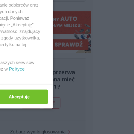
anie odbiorców oraz
nych danych
kacji. Ponieważ
ięcie „Akceptuję”.
ywatności znajdujący
ą zgody użytkownika,
 tylko na tej
 naszych serwisów
esz w
Polityce
Czy uważasz, że przerwa
wakacyjna powinna mieć
miejsce w F1?
Akceptuję
TAK
NIE
Zobacz wyniki głosowania