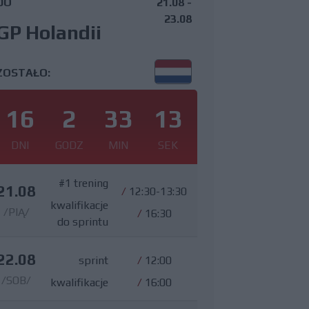
DO
21.08 -
23.08
GP Holandii
ZOSTAŁO:
16
2
33
12
DNI
GODZ
MIN
SEK
#1 trening
21.08
/
12:30-13:30
kwalifikacje
/PIĄ/
/
16:30
do sprintu
22.08
sprint
/
12:00
/SOB/
kwalifikacje
/
16:00