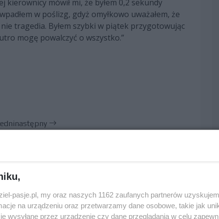
ej kierownicy mówił mi, że byłem 0,2 sekundy
 i wpadłem w poślizg, gdyż omyłkowo uważałem, że
 nie tragedia. Byłem szybki w piątek przygotowując
 jutro mogę powalczyć o wszystko.”
edni
następny
niku,
dziel-pasje.pl, my oraz naszych 1162 zaufanych partnerów uzyskujem
cje na urządzeniu oraz przetwarzamy dane osobowe, takie jak unika
je wysyłane przez urządzenie czy dane przeglądania w celu zapewn