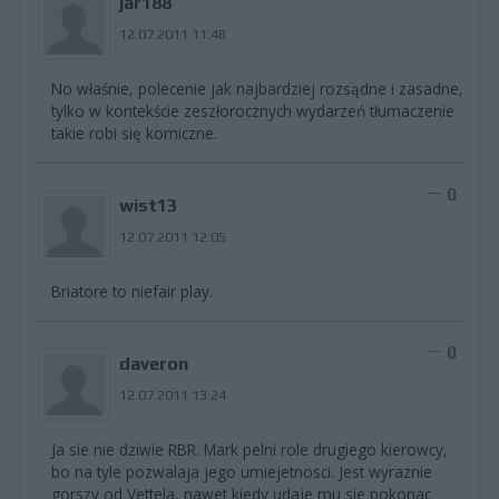
jar188
12.07.2011 11:48
No właśnie, polecenie jak najbardziej rozsądne i zasadne,
tylko w kontekście zeszłorocznych wydarzeń tłumaczenie
takie robi się komiczne.
0
wist13
12.07.2011 12:05
Briatore to niefair play.
0
daveron
12.07.2011 13:24
Ja sie nie dziwie RBR. Mark pelni role drugiego kierowcy,
bo na tyle pozwalaja jego umiejetnosci. Jest wyraznie
gorszy od Vettela, nawet kiedy udaje mu sie pokonac