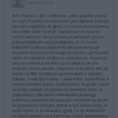
13.07.2011 17:14
@15. mateos4 ; @21. Vettelowa - jedna jaskółka wiosny
nie czyni. Przykład z Kovalainenem jest zapewne jedynym
jaki wam przychodzi do głowy, a szczerze powiedziawszy
sam Heikki sobie na niego "zapracował" w znacznej
mierze zawodząc swoją postawą.Ja pamiętam jeszcze
jeden przykład ale raczej współpracy niż TO na linii
Makkinen-Coulthard chyba w 98. Nie będę tłumaczył
McLarena ale biorąc pod uwagę kierowców z górnej półki
ciężko im cokolwiek na dłuższą metę zarzucić. Wystarczy
spojrzeć dalej w przeszłość czy na sytuacje jak jest
wewnątrz teamu obecnie. Zwłaszcza na tle takich ekip jak
Ferrari czy RBR. Że lekko przypomnę duety o równym
statusie, a walczące o tytuły - Lauda-Prost, Senna-Prost, a
obecnie Hamilton-Button. Ciężko znaleźć drugi taki zespół
ze ścisłej czołówki. Oczywiście nie zmienia to faktu, że
gdyby któryś z kierowców miał wyraźną przewagę
punktową zapewne w decydującym momencie by doszło
do postawienia na kogoś. Jednak w tym duecie myślę, że
raczej byłoby to za obopulną zgodą. Co do Webbera to
nie jestem pewien czy przyjmował z pełną świadomością