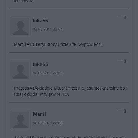
ich równo
0
luka55
12.07.2011 22:04
Marti @14 Tego który udzielił tej wypowiedzi.
0
luka55
12.07.2011 22:05
mateos4 Dokładnie McLaren też nie jest nieskazitelny bo i
tutaj oglądaliśmy jawne TO.
0
Marti
12.07.2011 22:09
16. luka55 Hmm.. mnie się wydaje, że Webber jakiś czas