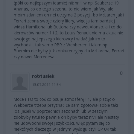
(póki co najlepszym teamie) niż nr 1 w np. Sauberze 19.
Ananas, co do tego sezonu, to nie wiem jak Wy, ale
moim zdaniem on nei utrzyma 2 pozycji, bo McLaren jak i
Ferrari zepną swoje cztery litery, więc ja tam bardziej
widzę Hamiltona lub Buttona czy nawet Alonso. a i co do
kierowców numer 1 i 2, to Lotus Renault nie ma aktualnie
swojego najlepszego kierowcy i widać jak im to
wychodzi... tak samo RBR z Webberem i takim np.
Buemim nie byłby już konkurencyjny dla McLarena, Ferrari
czy nawet Mercedesa.
0
robtusiek
13.07.2011 11:54
Może i TO to coś co psuje atmosferę F1, ale pisząc o
Webberze trzeba przyznać że sam zgotował sobie taki
los. Jeżeli w poprzednich sezonach lub w zeszłym
zdobyłby tytuł to pewnie on byłby teraz nr.1 ale niestety
nie udowodnił swojej szybkości, więc pytam się co
niektórych dlaczego w jednym wyścigu czyli GP UK tak