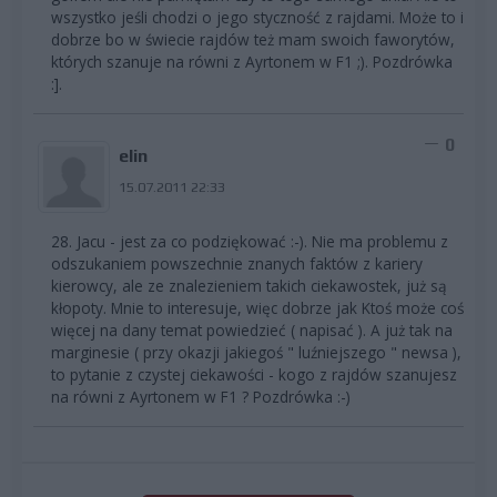
wszystko jeśli chodzi o jego styczność z rajdami. Może to i
dobrze bo w świecie rajdów też mam swoich faworytów,
których szanuje na równi z Ayrtonem w F1 ;). Pozdrówka
:].
0
elin
15.07.2011 22:33
28. Jacu - jest za co podziękować :-). Nie ma problemu z
odszukaniem powszechnie znanych faktów z kariery
kierowcy, ale ze znalezieniem takich ciekawostek, już są
kłopoty. Mnie to interesuje, więc dobrze jak Ktoś może coś
więcej na dany temat powiedzieć ( napisać ). A już tak na
marginesie ( przy okazji jakiegoś " luźniejszego " newsa ),
to pytanie z czystej ciekawości - kogo z rajdów szanujesz
na równi z Ayrtonem w F1 ? Pozdrówka :-)