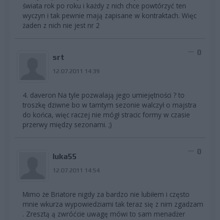
świata rok po roku i każdy z nich chce powtórzyć ten
wyczyn i tak pewnie mają zapisane w kontraktach. Więc
żaden z nich nie jest nr 2
0
srt
12.07.2011 14:39
4. daveron Na tyle pozwalają jego umiejętności ? to
troszkę dziwne bo w tamtym sezonie walczył o majstra
do końca, więc raczej nie mógł stracic formy w czasie
przerwy między sezonami. ;)
0
luka55
12.07.2011 14:54
Mimo że Briatore nigdy za bardzo nie lubiłem i często
mnie wkurza wypowiedziami tak teraz się z nim zgadzam
. Zresztą ą zwróćcie uwagę mówi to sam menadżer