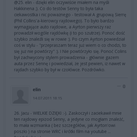
@25. elin - dzięki elin oczywiście miałem na myśli
Hakkinena ;). Co do testów Senny to była taka
ciekawostka i nic poważnego - testował A grupową Sierrę
(Phil Collins'a-kierowcy rajdowego). To było bardzo
wymagające auto rajdowe, a Ayrton pierwszy raz
prowadził wogóle rajdówkę (i to po szutrze). Ponoć dość
szybko znaleźli się w rowie :). Po czym Ayrton powiedział
coś w stylu - "przepraszam teraz już wiem o co chodzi, to
się już nie powtórzy" :). I Nie powtórzyło się. Ponoć Colins
był zachwycony stylem prowadzenia - głównie gazem
auta przez Sennę i powiedział, że jest pewien, iż nawet w
rajdach szybko by był w czołówce. Pozdrówko.
0
elin
14.07.2011 18:15
26. Jacu - WIELKIE DZIĘKI :-). Zaskoczył i zaciekawił mnie
ten rajdowy epizod Senny, a jedyne co mogłam znaleźć,
to mała wzmianka ( bez szczegółów, jak Ayrton'owi
poszło ) na stronie WRC i krótki film na youtube ...