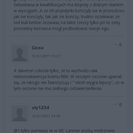
Sebastiana w kwalifikacjach ma klopoty z dobrym startem
w wyscigach...A ze ich pojedynki konczyly sie w przeszlosci
jak sie konczyly, tak jak sie konczy, trudno oczekiwac ze
red bull bedzie zezwalac na takie rzeczy tylko po to zeby
przecietny kierowca mogl podbudowac swoje ego.
0
Gosu
12.07.2011 13:37
4. daveron szkoda tylko, że tu wychodzi cała
niekonsekwencja teamu RBR. W zeszłym sezonie upierali
się, że nikogo nie faworyzują i " niech wygra lepszy", co w
tym sezonie nie ma żadnego odzwierciedlenia.
0
sly1234
12.07.2011 14:38
@1 tylko pamiętaj że w MC Larenie jeżdżą mistrzowie