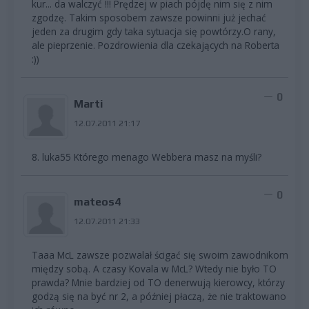
kur... da walczyć !!! Prędzej w piach pójdę nim się z nim
zgodzę. Takim sposobem zawsze powinni już jechać
jeden za drugim gdy taka sytuacja się powtórzy.O rany,
ale pieprzenie. Pozdrowienia dla czekających na Roberta
:))
0
Marti
12.07.2011 21:17
8. luka55 Którego menago Webbera masz na myśli?
0
mateos4
12.07.2011 21:33
Taaa McL zawsze pozwalał ścigać się swoim zawodnikom
między sobą. A czasy Kovala w McL? Wtedy nie było TO
prawda? Mnie bardziej od TO denerwują kierowcy, którzy
godzą się na być nr 2, a później płaczą, że nie traktowano