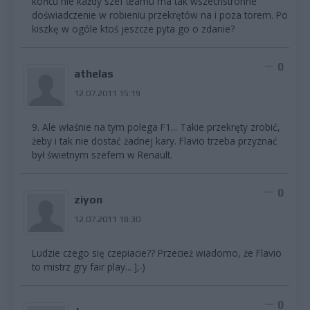
końcu nie każdy szef teamu ma tak wszechstronne
doświadczenie w robieniu przekrętów na i poza torem. Po
kiszkę w ogóle ktoś jeszcze pyta go o zdanie?
0
athelas
12.07.2011 15:19
9. Ale właśnie na tym polega F1... Takie przekręty zrobić,
żeby i tak nie dostać żadnej kary. Flavio trzeba przyznać
był świetnym szefem w Renault.
0
ziyon
12.07.2011 18:30
Ludzie czego się czepiacie?? Przecież wiadomo, że Flavio
to mistrz gry fair play... ];-)
0