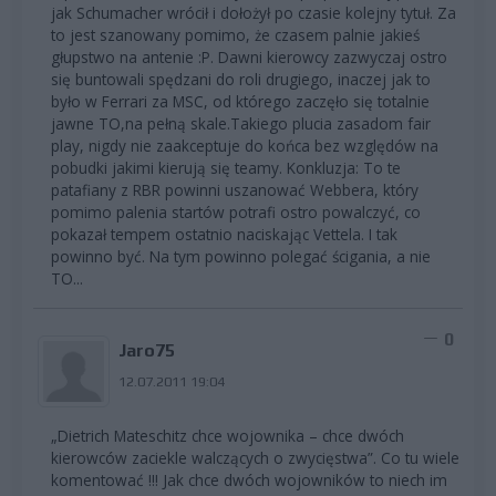
jak Schumacher wrócił i dołożył po czasie kolejny tytuł. Za
to jest szanowany pomimo, że czasem palnie jakieś
głupstwo na antenie :P. Dawni kierowcy zazwyczaj ostro
się buntowali spędzani do roli drugiego, inaczej jak to
było w Ferrari za MSC, od którego zaczęło się totalnie
jawne TO,na pełną skale.Takiego plucia zasadom fair
play, nigdy nie zaakceptuje do końca bez względów na
pobudki jakimi kierują się teamy. Konkluzja: To te
patafiany z RBR powinni uszanować Webbera, który
pomimo palenia startów potrafi ostro powalczyć, co
pokazał tempem ostatnio naciskając Vettela. I tak
powinno być. Na tym powinno polegać ścigania, a nie
TO...
0
Jaro75
12.07.2011 19:04
„Dietrich Mateschitz chce wojownika – chce dwóch
kierowców zaciekle walczących o zwycięstwa”. Co tu wiele
komentować !!! Jak chce dwóch wojowników to niech im