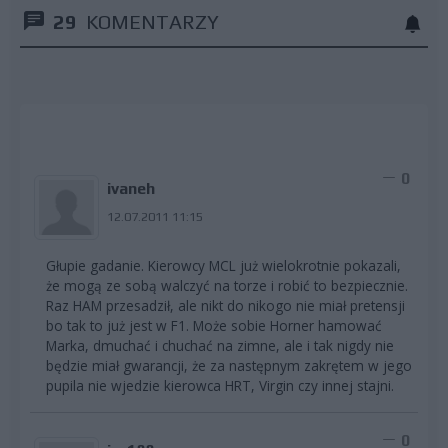
29
KOMENTARZY
0
ivaneh
12.07.2011 11:15
Głupie gadanie. Kierowcy MCL już wielokrotnie pokazali,
że mogą ze sobą walczyć na torze i robić to bezpiecznie.
Raz HAM przesadził, ale nikt do nikogo nie miał pretensji
bo tak to już jest w F1. Może sobie Horner hamować
Marka, dmuchać i chuchać na zimne, ale i tak nigdy nie
będzie miał gwarancji, że za następnym zakrętem w jego
pupila nie wjedzie kierowca HRT, Virgin czy innej stajni.
0