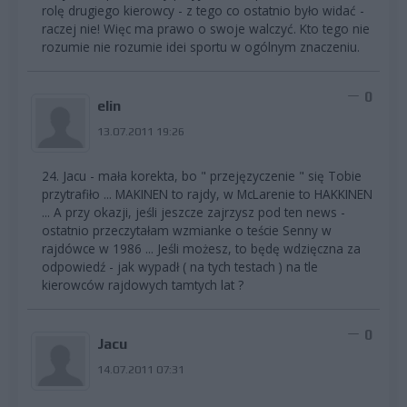
rolę drugiego kierowcy - z tego co ostatnio było widać -
raczej nie! Więc ma prawo o swoje walczyć. Kto tego nie
rozumie nie rozumie idei sportu w ogólnym znaczeniu.
0
elin
13.07.2011 19:26
24. Jacu - mała korekta, bo " przejęzyczenie " się Tobie
przytrafiło ... MAKINEN to rajdy, w McLarenie to HAKKINEN
... A przy okazji, jeśli jeszcze zajrzysz pod ten news -
ostatnio przeczytałam wzmianke o teście Senny w
rajdówce w 1986 ... Jeśli możesz, to będę wdzięczna za
odpowiedź - jak wypadł ( na tych testach ) na tle
kierowców rajdowych tamtych lat ?
0
Jacu
14.07.2011 07:31