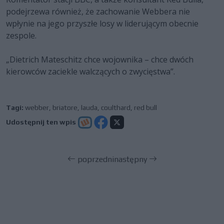
podejrzewa również, że zachowanie Webbera nie
wpłynie na jego przyszłe losy w liderującym obecnie
zespole.
„Dietrich Mateschitz chce wojownika – chce dwóch
kierowców zaciekle walczących o zwycięstwa”.
Tagi:
webber
,
briatore
,
lauda
,
coulthard
,
red bull
Udostępnij ten wpis
poprzedni
następny