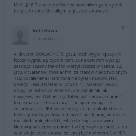
Marti @18 Tak więc możliwe że popełniłem gafę a jeżeli
tak jest to sorki. Musiałbym to jeszcze sprawdzić.
0
Vettelowa
13.07.2011 02:26
4. daveron DOKŁADNIE. 5. gosu, niech wygra lepszy, no i
lepszy wygrał, a przypominam, że na ostatnim wyścigu
zeszłego sezonu mało kto wierzył jeszcze w Vettela. 12.
Jacu, McLarenowi chwała? hm, za czasów niedozwolonych
TO,i Kovaleinena i Hamiltona nie był tak różowo. i też
dlatego Heiki jest teraz w Lotusie. 15. Mateos4, swoją
drogą, że jestem za Vettelem, ale jednak tak jak
napisałeś, jeśli Webber zgodził się być kierowcą numer 2
to nie ma co się teraz rzucać... bo sprzeciwiając się
zespołowi, jeśli RBR nie przedłuży z nim kontraktu to nie
będzie pożądanym towarem przez inne teamy, bo on nie
ma takich umiejętności i jest już trochę starszawym
kierowcą na kierowcę numer 1 w topowym zespole... a on
sam zdaje sobie sprawę, że lepiej być numerem 2 w RBR