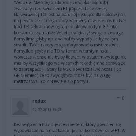
Webbera. Mało tego zdaje się że większość ludzi
związanym ze światkiem F1 popiera takie rzeczy .
Najwyraźniej TO jest najbardziej irytujące dla kibiców no i
na pewno też dla tego który w pewnym sensie coś na tym
traci. RB zebrał znów ogrom punktów po tym GP jako
konstruktorzy a także Vettel powiększył swoją przewagę.
Pomyślmy gdyby np. oba bolidy wypadły ile by na tym
stracili . Takie rzeczy mogą decydować o mistrzostwie.
Pomyślcie gdyby nie TO w ferrari w tamtym roku ,
wówczas Alonso nie byłby liderem w ostatnim wyścigu nie
miał by wszystkiego we własnych rekach ( inna sprawa że
to zaprzepaścił) . Stary lis MSC powiedział wówczas ( po
GP Niemiec ) że to zwycięstwo może być na wagę
mistrzostwa i co ? Niewiele się pomylił .
0
redux
12.07.2011 15:03
Bez wątpienia Flavio jest ekspertem, który powinien się
wypowiadać na temat każdej jednej kontrowersji w F1. W