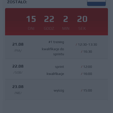
ZOSTAŁO:
15
22
2
19
DNI
GODZ
MIN
SEK
#1 trening
21.08
/
12:30-13:30
kwalifikacje do
/PIĄ/
/
16:30
sprintu
22.08
sprint
/
12:00
/SOB/
kwalifikacje
/
16:00
23.08
wyścig
/
15:00
/NIE/