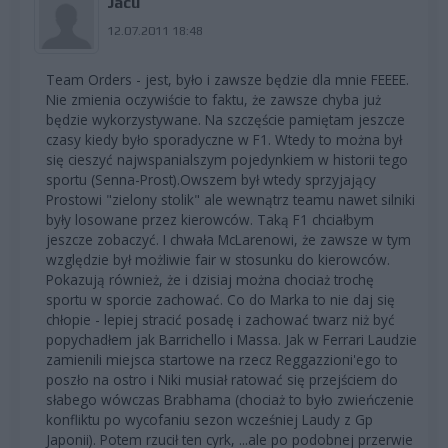
Jacu
12.07.2011 18:48
Team Orders - jest, było i zawsze będzie dla mnie FEEEE.
Nie zmienia oczywiście to faktu, że zawsze chyba już
będzie wykorzystywane. Na szczęście pamiętam jeszcze
czasy kiedy było sporadyczne w F1. Wtedy to można był
się cieszyć najwspanialszym pojedynkiem w historii tego
sportu (Senna-Prost).Owszem był wtedy sprzyjający
Prostowi "zielony stolik" ale wewnątrz teamu nawet silniki
były losowane przez kierowców. Taką F1 chciałbym
jeszcze zobaczyć. I chwała McLarenowi, że zawsze w tym
względzie był możliwie fair w stosunku do kierowców.
Pokazują również, że i dzisiaj można chociaż trochę
sportu w sporcie zachować. Co do Marka to nie daj się
chłopie - lepiej stracić posadę i zachować twarz niż być
popychadłem jak Barrichello i Massa. Jak w Ferrari Laudzie
zamienili miejsca startowe na rzecz Reggazzioni'ego to
poszło na ostro i Niki musiał ratować się przejściem do
słabego wówczas Brabhama (chociaż to było zwieńczenie
konfliktu po wycofaniu sezon wcześniej Laudy z Gp
Japonii). Potem rzucił ten cyrk, ...ale po podobnej przerwie