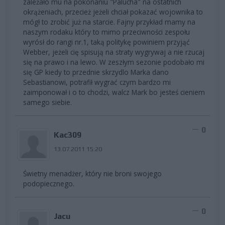
zależało mu na pokonaniu "Palucha" na ostatnich
okrążeniach, przecież jeżeli chciał pokazać wojownika to
mógł to zrobić już na starcie. Fajny przykład mamy na
naszym rodaku który to mimo przeciwności zespołu
wyrósł do rangi nr.1, taką politykę powiniem przyjąć
Webber, jeżeli cię spisują na straty wygrywaj a nie rzucaj
się na prawo i na lewo. W zeszłym sezonie podobało mi
się GP kiedy to przednie skrzydlo Marka dano
Sebastianowi, potrafił wygrać czym bardzo mi
zaimponował i o to chodzi, walcz Mark bo jesteś cieniem
samego siebie.
0
Kac309
13.07.2011 15:20
Świetny menadżer, który nie broni swojego
podopiecznego.
0
Jacu