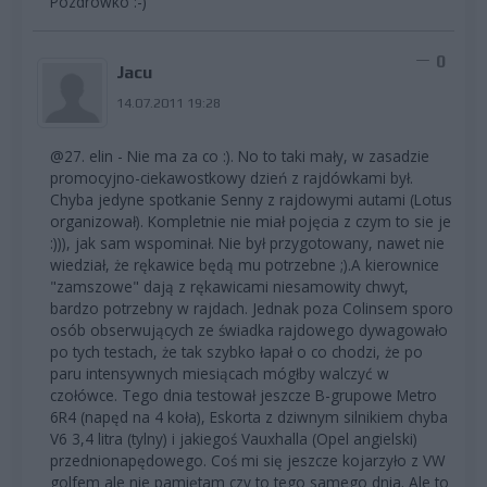
Pozdrówko :-)
0
Jacu
14.07.2011 19:28
@27. elin - Nie ma za co :). No to taki mały, w zasadzie
promocyjno-ciekawostkowy dzień z rajdówkami był.
Chyba jedyne spotkanie Senny z rajdowymi autami (Lotus
organizował). Kompletnie nie miał pojęcia z czym to sie je
:))), jak sam wspominał. Nie był przygotowany, nawet nie
wiedział, że rękawice będą mu potrzebne ;).A kierownice
"zamszowe" dają z rękawicami niesamowity chwyt,
bardzo potrzebny w rajdach. Jednak poza Colinsem sporo
osób obserwujących ze świadka rajdowego dywagowało
po tych testach, że tak szybko łapał o co chodzi, że po
paru intensywnych miesiącach mógłby walczyć w
czołówce. Tego dnia testował jeszcze B-grupowe Metro
6R4 (napęd na 4 koła), Eskorta z dziwnym silnikiem chyba
V6 3,4 litra (tylny) i jakiegoś Vauxhalla (Opel angielski)
przednionapędowego. Coś mi się jeszcze kojarzyło z VW
golfem ale nie pamiętam czy to tego samego dnia. Ale to