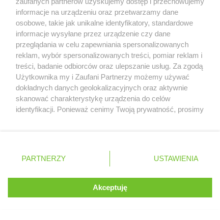
zaufanych partnerów uzyskujemy dostęp i przechowujemy
informacje na urządzeniu oraz przetwarzamy dane
osobowe, takie jak unikalne identyfikatory, standardowe
Bahrajn
18.02
informacje wysyłane przez urządzenie czy dane
przeglądania w celu zapewniania spersonalizowanych
Bahrajn
19.02
reklam, wybór spersonalizowanych treści, pomiar reklam i
treści, badanie odbiorców oraz ulepszanie usług. Za zgodą
Serwis internetowy, z którego korzystasz, używa plików
Użytkownika my i Zaufani Partnerzy możemy używać
Bahrajn
cookies. Są to pliki instalowane w urządzeniach
20.02
dokładnych danych geolokalizacyjnych oraz aktywnie
końcowych osób korzystających z serwisu, w celu
skanować charakterystykę urządzenia do celów
administrowania serwisem, poprawy jakości
identyfikacji. Ponieważ cenimy Twoją prywatność, prosimy
ZEA
08.12
świadczonych usług w tym dostosowania treści serwisu
o zgodę na korzystanie z tych technologii poprzez
do preferencji użytkownika, utrzymania sesji
kliknięcie „Akceptuję”. Zgoda jest dobrowolna i zawsze
użytkownika oraz dla celów statystycznych i
możesz ją zmienić/wycofać klikając przycisk ustawień
Wszystkie testy
targetowania behawioralnego reklamy.
prywatności znajdujący się w lewym dolnym rogu strony
PARTNERZY
Dowiedz się więcej o naszej polityce
USTAWIENIA
. Niektóre rodzaje przetwarzania danych nie wymagają
prywatności
zgody użytkownika, ale masz prawo sprzeciwić się
takiemu przetwarzaniu. Preferencje będą miały
Akceptuję
ROZUMIEM
zastosowania tylko na tej witrynie.
Zapoznaj się z poniższymi informacjami, abyś mógł
Ogólnopolski serwis