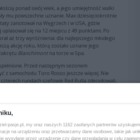
łością ponad swój wiek, a jego umiejętność walki
osły mu powszechne uznanie. Max dziesięciokrotnie
ltaty zanotował na Węgrzech i w USA, gdzie
ej uplasował się na 12 miejscu z 49 punktami. Po
brał aż trzy wyróżnienia: dla najlepszego młodego
pszą akcję roku, którą zostało uznane jego
 zakrętu
Blanchimont
na torze w Spa.
 spełnione. Przed następnym sezonem
yć z samochodu Toro Rosso jeszcze więcej. Nie
czterech rundach szefowie Red Bulla zdecydowali,
znie ściganie w głównym teamie spod znaku byka
ając w swoim premierowym starcie dla nowego
niku,
młodszym kierowcą, który wygrał wyścig F1, prowadził
ał także pierwszym holenderskim zawodnikiem, który
dziel-pasje.pl, my oraz naszych 1162 zaufanych partnerów uzyskujem
 końca sezonu jeszcze sześciokrotnie meldował się
cje na urządzeniu oraz przetwarzamy dane osobowe, takie jak unika
ętne umiejętności, a zwłaszcza w deszczowych
je wysyłane przez urządzenie czy dane przeglądania w celu zapewn