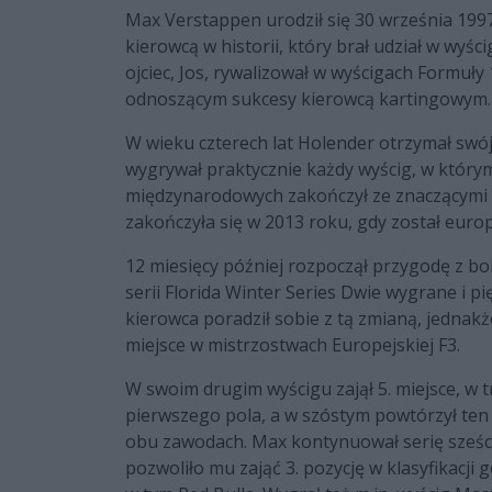
Max Verstappen urodził się 30 września 199
kierowcą w historii, który brał udział w wyś
ojciec, Jos, rywalizował w wyścigach Formuł
odnoszącym sukcesy kierowcą kartingowym.
W wieku czterech lat Holender otrzymał swój 
wygrywał praktycznie każdy wyścig, w którym
międzynarodowych zakończył ze znaczącymi s
zakończyła się w 2013 roku, gdy został euro
12 miesięcy później rozpoczął przygodę z bo
serii Florida Winter Series Dwie wygrane i 
kierowca poradził sobie z tą zmianą, jednak
miejsce w mistrzostwach Europejskiej F3.
W swoim drugim wyścigu zajął 5. miejsce, w 
pierwszego pola, a w szóstym powtórzył ten
obu zawodach. Max kontynuował serię sześciu
pozwoliło mu zająć 3. pozycję w klasyfikacji