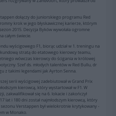
sters rozgrywany w Zandvoort, który prowadził od
stappen dołączy do juniorskiego programu Red
gromny krok w jego błyskawicznej karierze, którym
 sezon 2015. Decyzja Byków wywołała ogromne
a całym świecie.
du wyścigowego F1, biorąc udział w 1. treningu na
sekundową stratą do etatowego kierowcy teamu,
etniego wówczas kierowcy do ścigania w królowej
otyczny. Szef ds. młodych talentów w Red Bullu, dr
u z takimi legendami jak Ayrton Senna.
zej serii wyścigowej zadebiutował w Grand Prix
najmłodszym kierowcą, który wystartował w F1. W
i, zakwalifikował się na 6. lokacie i zakończył
7 lat i 180 dni został najmłodszym kierowcą, który
s sezonu Verstappen był wielokrotnie krytykowany -
nem w Monako.