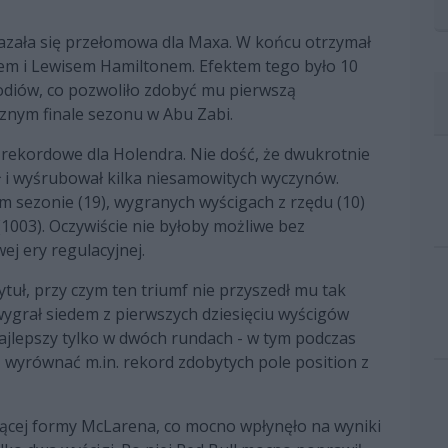
zała się przełomowa dla Maxa. W końcu otrzymał
m i Lewisem Hamiltonem. Efektem tego było 10
podiów, co pozwoliło zdobyć mu pierwszą
znym finale sezonu w Abu Zabi.
rekordowe dla Holendra. Nie dość, że dwukrotnie
ił i wyśrubował kilka niesamowitych wyczynów.
ym sezonie (19), wygranych wyścigach z rzędu (10)
(1003). Oczywiście nie byłoby możliwe bez
j ery regulacyjnej.
uł, przy czym ten triumf nie przyszedł mu tak
wygrał siedem z pierwszych dziesięciu wyścigów
najlepszy tylko w dwóch rundach - w tym podczas
 wyrównać m.in. rekord zdobytych pole position z
ącej formy McLarena, co mocno wpłynęło na wyniki