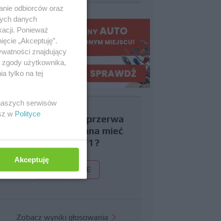
anie odbiorców oraz
nych danych
kacji. Ponieważ
ięcie „Akceptuję”.
ywatności znajdujący
ą zgody użytkownika,
 tylko na tej
 naszych serwisów
esz w
Polityce
Czy uważasz, że przerwa
wakacyjna powinna mieć
miejsce w F1?
Akceptuję
TAK
NIE
Zobacz wyniki głosowania