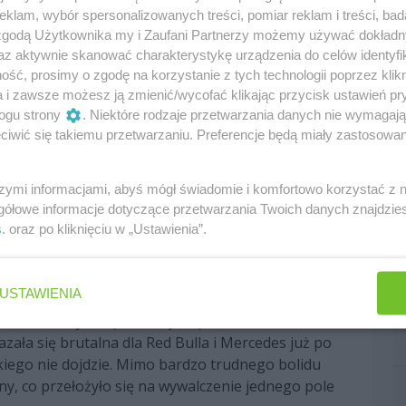
klam, wybór spersonalizowanych treści, pomiar reklam i treści, bad
 zgodą Użytkownika my i Zaufani Partnerzy możemy używać dokład
 austriackiego bolidu, co odbijało się na wynikach
az aktywnie skanować charakterystykę urządzenia do celów identyfi
ych wpadek jak podczas weekendu w Monako w 2018
ść, prosimy o zgodę na korzystanie z tych technologii poprzez klikn
ołał jednak wygrać cztery wyścigi zajmować kolejno
a i zawsze możesz ją zmienić/wycofać klikając przycisk ustawień pr
ogu strony
. Niektóre rodzaje przetwarzania danych nie wymagaj
 Na kolejną kampanię doczekał się nowego
iwić się takiemu przetwarzaniu. Preferencje będą miały zastosowania
sly'ego
w z awaryjnością samochodu. Wszystko dzięki
szymi informacjami, abyś mógł świadomie i komfortowo korzystać z
ski producent dostarczył dość konkurencyjną
gółowe informacje dotyczące przetwarzania Twoich danych znajdzi
 wygrać trzy rundy. W tymże sezonie po raz
s
. oraz po kliknięciu w „Ustawienia”.
fikacji kierowców (zajął trzecią lokatę). Po GP
się wymienić partnera Verstappena - Gasly'ego, na
órym tworzył duet w następnej kampanii.
USTAWIENIA
na, w którym będzie liczył się w walce o
azała się brutalna dla Red Bulla i Mercedes już po
kiego nie dojdzie. Mimo bardzo trudnego bolidu
ny, co przełożyło się na wywalczenie jednego pole