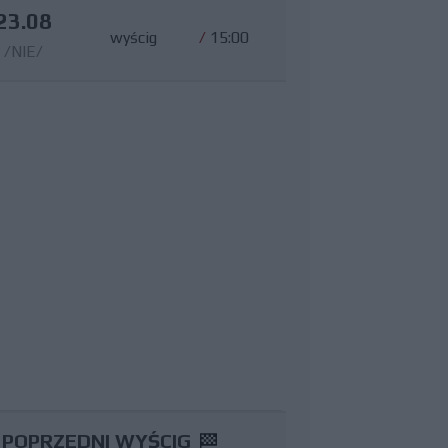
23.08
wyścig
/
15:00
/NIE/
POPRZEDNI WYŚCIG