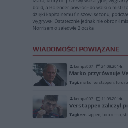
Maxa, który do przerwy wakacyjnej wygrał ty
bolid, a Holender powrócił do walki o mistr
dzięki kapitalnemu finiszowi sezonu, podczas
wygrywał. Ostatecznie jednak nie obronił mi
Norrisem o zaledwie 2 oczka.
WIADOMOŚCI POWIĄZANE
kempa007
24.09.2014r.
Marko przyrównuje V
Tagi:
marko
,
verstappen
,
toro r
kempa007
11.09.2014r.
Verstappen zaliczył p
Tagi:
verstappen
,
toro rosso
,
st