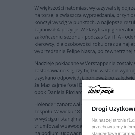
W większości natomiast wykazywał się dojrza
na torze, a zwłaszcza wyprzedzania, przyni
kończył wyścig w punktach, a najlepsze rezu
zajmował 4. pozycje. W klasyfikacji generaln
zakończeniu sezonu - podczas Gali FIA - ode
kierowcy, dla osobowości roku oraz za najle
wyprzedzanie Felipe Nasra, po zewnętrznej
Nadzieje pokładane w Verstappenie zostały
zastanawiano się, czy będzie w stanie wydob
uzyskano odpowiedzi, ponieważ po zaledwie 
że Max zajmie fotel Daniiła Kwiata i rozpoc
obok Daniela Ricciardo.
Holender zanotował debiut marzeń, wygryw
Drogi Użytkow
zespołu. W wieku 18 lat i 228 dni został naj
w wyścigu i stanął na podium wyścigu. Zost
Na naszej stronie f1.
triumfował w zawodach najwyższej rangi. Do
przechowujemy informa
na podium, udowadniając swoje ponadprzeci
standardowe informac