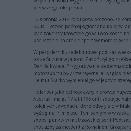
w tym Red Bulla. Wygrał też m.in. wyścig Ma
pierwszego okrążenia.
12 sierpnia 2014 roku potwierdzono, że Ver
Bulla. Tydzień później ogłoszono kolejny, o
było zakontraktowanie go w Toro Rosso na
poruszenie na arenie sportów motorowych n
W październiku zadebiutował podczas weeken
torze Suzuka w Japonii. Zakończył go z pół
Daniiła Kwiata. Przygotowania siedemnastol
motorsportu były intensywne, a rozgłos nieb
Helmut Marko wymieniał go w jednym szereg
Holender jako pełnoprawny kierowca najwyżs
Australii, mając 17 lat i 166 dni i zostając 
kolejnych zawodach, które odbyły się w Malezj
wyścig na 7. miejscu. Tym samym w w wieku 1
zdobył punkty w mistrzowskiej serii. Podcza
chociażby za incydent z Romainem Grosjea