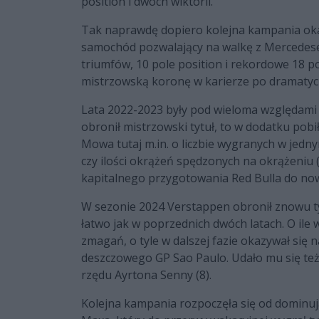
position i dwóch wiktorii.
Tak naprawdę dopiero kolejna kampania oka
samochód pozwalający na walkę z Mercedese
triumfów, 10 pole position i rekordowe 18 
mistrzowską koronę w karierze po dramatyc
Lata 2022-2023 były pod wieloma względami 
obronił mistrzowski tytuł, to w dodatku pob
Mowa tutaj m.in. o liczbie wygranych w jedn
czy ilości okrążeń spędzonych na okrążeniu 
kapitalnego przygotowania Red Bulla do nowe
W sezonie 2024 Verstappen obronił znowu tyt
łatwo jak w poprzednich dwóch latach. O ile 
zmagań, o tyle w dalszej fazie okazywał się 
deszczowego GP Sao Paulo. Udało mu się też
rzędu Ayrtona Senny (8).
Kolejna kampania rozpoczęła się od dominuj