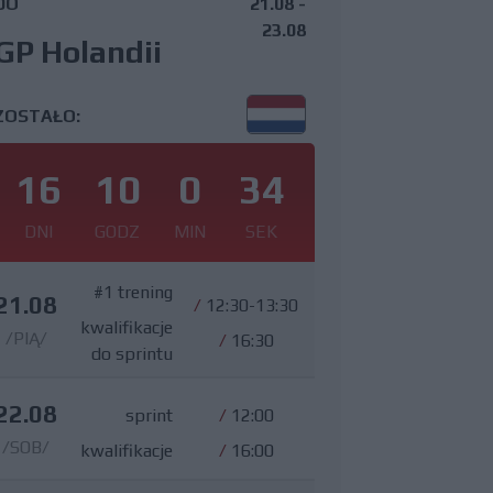
DO
21.08 -
23.08
GP Holandii
ZOSTAŁO:
16
10
0
33
DNI
GODZ
MIN
SEK
#1 trening
21.08
/
12:30-13:30
kwalifikacje
/PIĄ/
/
16:30
do sprintu
22.08
sprint
/
12:00
/SOB/
kwalifikacje
/
16:00