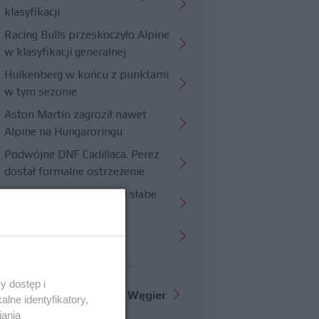
klasyfikacji
Racing Bulls przeskoczyło Alpine
w klasyfikacji generalnej
Hulkenberg w końcu z punktami
w tym sezonie
Aston Martin zagroził nawet
Alpine na Hungaroringu
Podwójne DNF Cadillaca. Perez
dostał formalne ostrzeżenie
Hungaroring potwierdził słabe
strony Williamsa
Trudny wyścig Haasa
y dostęp i
Więcej informacji o
GP Węgier
lne identyfikatory,
iania