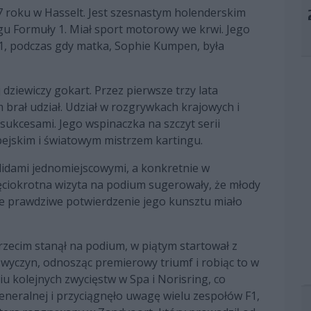
7 roku w Hasselt. Jest szesnastym holenderskim
cigu Formuły 1. Miał sport motorowy we krwi. Jego
y 1, podczas gdy matka, Sophie Kumpen, była
dziewiczy gokart. Przez pierwsze trzy lata
 brał udział. Udział w rozgrywkach krajowych i
ukcesami. Jego wspinaczka na szczyt serii
pejskim i światowym mistrzem kartingu.
lidami jednomiejscowymi, a konkretnie w
pięciokrotna wizyta na podium sugerowały, że młody
że prawdziwe potwierdzenie jego kunsztu miało
trzecim stanął na podium, w piątym startował z
 wyczyn, odnosząc premierowy triumf i robiąc to w
 kolejnych zwycięstw w Spa i Norisring, co
 generalnej i przyciągnęło uwagę wielu zespołów F1,