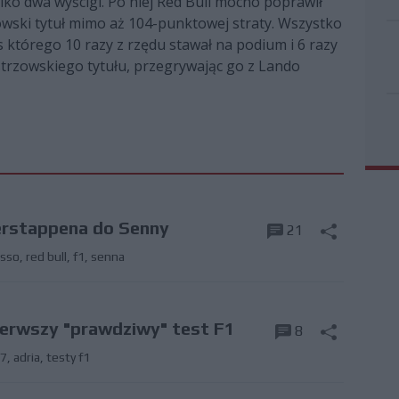
lko dwa wyścigi. Po niej Red Bull mocno poprawił
zowski tytuł mimo aż 104-punktowej straty. Wszystko
 którego 10 razy z rzędu stawał na podium i 6 razy
strzowskiego tytułu, przegrywając go z Lando
erstappena do Senny
21
osso
,
red bull
,
f1
,
senna
ierwszy "prawdziwy" test F1
8
r7
,
adria
,
testy f1