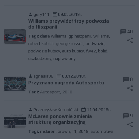
gery141
09.05.2019r.
Williams przywiózł trzy podwozia
do Hiszpanii
40
Tagi:
claire williams
,
gp hiszpanii
,
williams
,
robert kubica
,
george russell
,
podwozie
,
podwozie kubicy
,
auto kubicy
,
fw42
,
bolid
,
uszkodzony
,
naprawiony
agnesia96
03.12.2018r.
0
Przyznano nagrody Autosportu
Tagi:
Autosport
,
2018
Przemysław Kempiński
11.04.2018r.
9
McLaren ponownie zmienia
strukturę organizacyjną
Tagi:
mclaren
,
brown
,
f1
,
2018
,
automotive