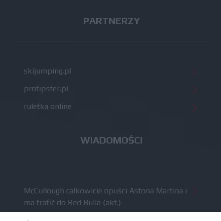
PARTNERZY
skijumping.pl
protipster.pl
ruletka online
WIADOMOŚCI
McCullough całkowicie opuści Astona Martina i
ma trafić do Red Bulla (akt.)
Dochód F1 spadł o 61 procent względem