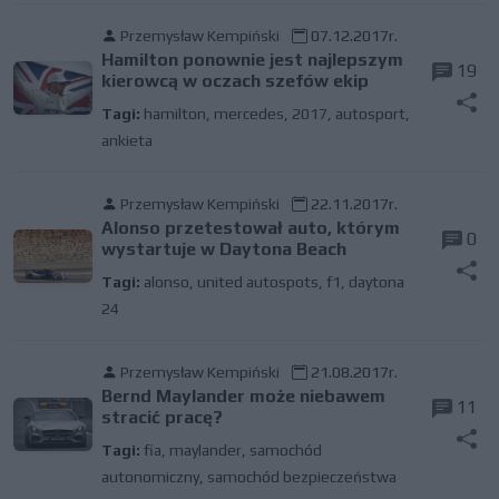
Przemysław Kempiński
07.12.2017r.
Hamilton ponownie jest najlepszym
19
kierowcą w oczach szefów ekip
Tagi:
hamilton
,
mercedes
,
2017
,
autosport
,
ankieta
Przemysław Kempiński
22.11.2017r.
Alonso przetestował auto, którym
0
wystartuje w Daytona Beach
Tagi:
alonso
,
united autospots
,
f1
,
daytona
24
Przemysław Kempiński
21.08.2017r.
Bernd Maylander może niebawem
11
stracić pracę?
Tagi:
fia
,
maylander
,
samochód
autonomiczny
,
samochód bezpieczeństwa