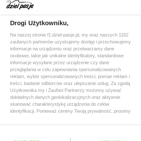
zeszłego sezonu
Obecne silniki muszą polegać na uczących się
Drogi Użytkowniku,
algorytmach?
Honda uświadomiła sobie skalę problemów z
Na naszej stronie f1.dziel-pasje.pl, my oraz naszych 1162
silnikiem dopiero w styczniu
zaufanych partnerów uzyskujemy dostęp i przechowujemy
informacje na urządzeniu oraz przetwarzamy dane
Audi planuje wprowadzić jeszcze cztery duże
osobowe, takie jak unikalne identyfikatory, standardowe
pakiety poprawek w 2026 roku
informacje wysyłane przez urządzenie czy dane
przeglądania w celu zapewniania spersonalizowanych
reklam, wybór spersonalizowanych treści, pomiar reklam i
treści, badanie odbiorców oraz ulepszanie usług. Za zgodą
© 2004 - 2026 GPmedia
Polityka prywatności
Serwis internetowy, z którego korzystasz, używa plików
Użytkownika my i Zaufani Partnerzy możemy używać
cookies. Są to pliki instalowane w urządzeniach
Kopiowanie treści bez
dokładnych danych geolokalizacyjnych oraz aktywnie
końcowych osób korzystających z serwisu, w celu
skanować charakterystykę urządzenia do celów
zgody autorów zabronione.
administrowania serwisem, poprawy jakości
identyfikacji. Ponieważ cenimy Twoją prywatność, prosimy
świadczonych usług w tym dostosowania treści serwisu
o zgodę na korzystanie z tych technologii poprzez
do preferencji użytkownika, utrzymania sesji
kliknięcie „Akceptuję”. Zgoda jest dobrowolna i zawsze
użytkownika oraz dla celów statystycznych i
możesz ją zmienić/wycofać klikając przycisk ustawień
Ta strona jest nieoficjalną stroną internetową i nie jest
targetowania behawioralnego reklamy.
prywatności znajdujący się w lewym dolnym rogu strony
powiązana w żaden sposób z grupą przedsiębiorstw Formula