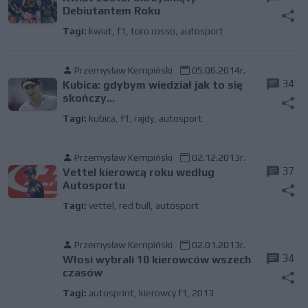
Debiutantem Roku
Tagi:
kwiat
,
f1
,
toro rosso
,
autosport
Przemysław Kempiński
05.06.2014r.
34
Kubica: gdybym wiedział jak to się
skończy...
Tagi:
kubica
,
f1
,
rajdy
,
autosport
Przemysław Kempiński
02.12.2013r.
37
Vettel kierowcą roku według
Autosportu
Tagi:
vettel
,
red bull
,
autosport
Przemysław Kempiński
02.01.2013r.
34
Włosi wybrali 10 kierowców wszech
czasów
Tagi:
autosprint
,
kierowcy f1
,
2013