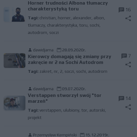
Horner trudności Albona tłumaczy
charakterystyką toru
16
Tagi:
christian
,
horner
,
alexander
,
albon
,
tlumaczy
,
charakterystyka
,
toru
,
sochi
,
autodrom
,
soczi
dawidjama
28.09.2020r.
7
Kierowcy domagają się zmiany przy
zakręcie nr 2 na Sochi Autodrom
Tagi:
zakret
,
nr
,
2
,
soczi
,
sochi
,
autodrom
dawidjama
09.07.2020r.
Verstappen stworzył swój "tor
14
marzeń"
Tagi:
verstappen
,
ulubiony
,
tor
,
autorski
,
projekt
Przemysław Kempiński
15.12.2019r.