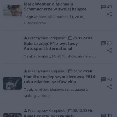
Mark Webber o Michaelu
40
Schumacherze w swojej książce
Tagi:
webber
,
schumacher
,
f1
,
2016
,
autobiografia
Przemysław Kempiński
21.01.2016r.
25
Galeria zdjęć F1 z wystawy
Autosport International
Tagi:
autosport
,
f1
,
2016
,
show
,
arrinera
,
gt
Przemysław Kempiński
12.12.2014r.
Hamilton najlepszym kierowcą 2014
70
roku zdaniem szefów ekip
Tagi:
hamilton
,
głosowanie
,
autosport
,
ranking
,
ankieta
Przemysław Kempiński
08.12.2014r.
10
Kwiat został okrzyknięty