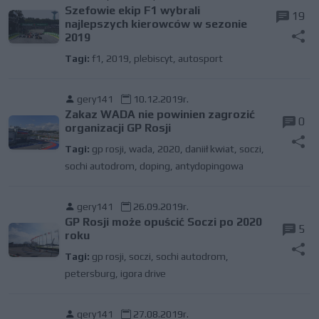
Szefowie ekip F1 wybrali
19
najlepszych kierowców w sezonie
2019
Tagi:
f1
,
2019
,
plebiscyt
,
autosport
gery141
10.12.2019r.
Zakaz WADA nie powinien zagrozić
0
organizacji GP Rosji
Tagi:
gp rosji
,
wada
,
2020
,
daniił kwiat
,
soczi
,
sochi autodrom
,
doping
,
antydopingowa
gery141
26.09.2019r.
GP Rosji może opuścić Soczi po 2020
5
roku
Tagi:
gp rosji
,
soczi
,
sochi autodrom
,
petersburg
,
igora drive
gery141
27.08.2019r.