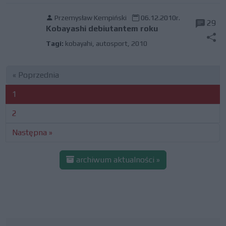
Przemysław Kempiński
06.12.2010r.
29
Kobayashi debiutantem roku
Tagi:
kobayahi
,
autosport
,
2010
« Poprzednia
1
2
Następna »
archiwum aktualności »