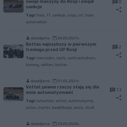
swoje maszyny do Rosji i omijał
0
sankcje
Tagi:
haas
,
f1
,
sankcje
,
rosja
,
cnc
,
haas
automation
dawidjama
24.09.2021r.
Bottas najszybszy w pierwszym
2
treningu przed GP Rosji
Tagi:
mercedes
,
sochi
,
sochi autodrom
,
trening
,
valtteri
,
bottas
dawidjama
01.05.2021r.
Vettel: pewne rzeczy stają się dla
13
mnie automatyzmami
Tagi:
sebastian
,
vettel
,
automatyzmy
,
aston
,
martin
,
kwalifikacje
,
lance
,
stroll
dawidjama
29.09.2020r.