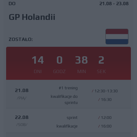
DO
21.08 - 23.08
GP Holandii
ZOSTAŁO:
14
0
38
1
DNI
GODZ
MIN
SEK
#1 trening
21.08
/
12:30-13:30
kwalifikacje do
/PIĄ/
/
16:30
sprintu
22.08
sprint
/
12:00
/SOB/
kwalifikacje
/
16:00