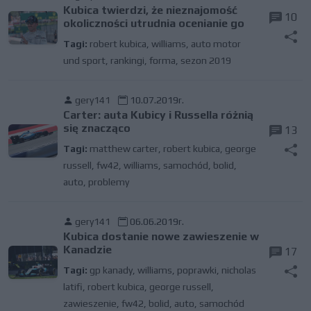
Kubica twierdzi, że nieznajomość
10
okoliczności utrudnia ocenianie go
Tagi:
robert kubica
,
williams
,
auto motor
und sport
,
rankingi
,
forma
,
sezon 2019
gery141
10.07.2019r.
Carter: auta Kubicy i Russella różnią
się znacząco
13
Tagi:
matthew carter
,
robert kubica
,
george
russell
,
fw42
,
williams
,
samochód
,
bolid
,
auto
,
problemy
gery141
06.06.2019r.
Kubica dostanie nowe zawieszenie w
Kanadzie
17
Tagi:
gp kanady
,
williams
,
poprawki
,
nicholas
latifi
,
robert kubica
,
george russell
,
zawieszenie
,
fw42
,
bolid
,
auto
,
samochód