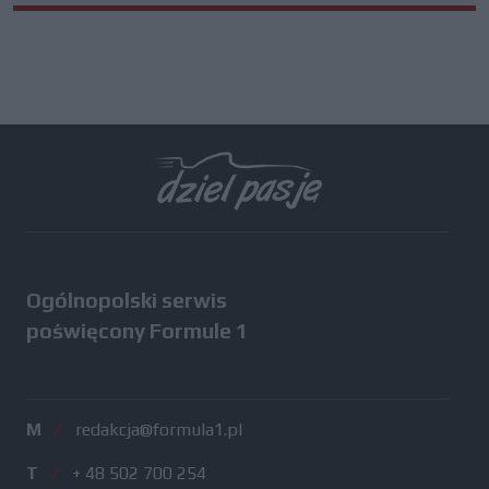
Ogólnopolski serwis
poświęcony Formule 1
M
/
redakcja@formula1.pl
T
/
+ 48 502 700 254