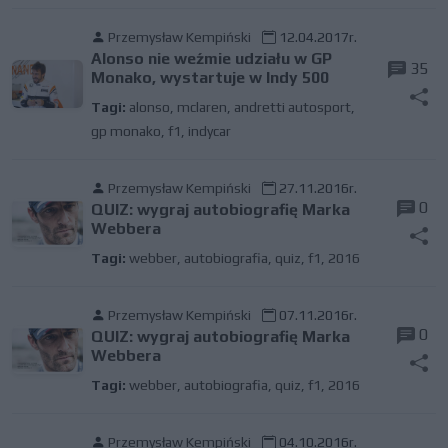
Przemysław Kempiński
12.04.2017r.
Alonso nie weźmie udziału w GP
35
Monako, wystartuje w Indy 500
Tagi:
alonso
,
mclaren
,
andretti autosport
,
gp monako
,
f1
,
indycar
Przemysław Kempiński
27.11.2016r.
0
QUIZ: wygraj autobiografię Marka
Webbera
Tagi:
webber
,
autobiografia
,
quiz
,
f1
,
2016
Przemysław Kempiński
07.11.2016r.
0
QUIZ: wygraj autobiografię Marka
Webbera
Tagi:
webber
,
autobiografia
,
quiz
,
f1
,
2016
Przemysław Kempiński
04.10.2016r.