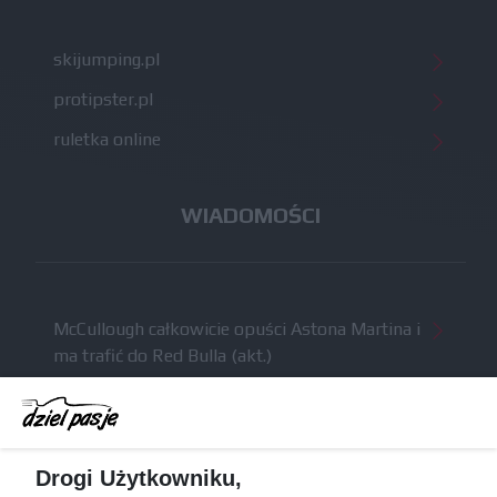
skijumping.pl
protipster.pl
ruletka online
WIADOMOŚCI
McCullough całkowicie opuści Astona Martina i
ma trafić do Red Bulla (akt.)
Dochód F1 spadł o 61 procent względem
zeszłego sezonu
Obecne silniki muszą polegać na uczących się
Drogi Użytkowniku,
algorytmach?