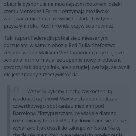
obecnie dysponuje najmocniejszym motorem, dzięki
czemu Mercedes i Ferrari otrzymają możliwość
wprowadzenia zmian w swoich układach w tym i
przyszłym roku. Audi i Honda oczywiście również.
Taki raport Federacji spotkał się z mieszanymi
odczuciami w samym obozie Red Bulla. Szefostwo
zespołu wraz z Maksem Verstappenem przyznaje, że
schlebia im informacja, że zupełnie nowy producent
stworzył tak dobry silnik, ale z drugiej uważają, że wynik
nie jest zgodny z rzeczywistością.
"Wszyscy byliśmy trochę zaskoczeni tą
wiadomością" mówił Max Verstappen podczas
czwartkowego spotkania z mediami pod
Barceloną. "Przypuszczam, że właśnie dlatego
rozmawiamy teraz z FIA, aby dowiedzieć się, co się
wydarzyło i jak doszli do takiego wniosku. Na tę
chwilę nie mam zbyt wiele więcej do powiedzenia.