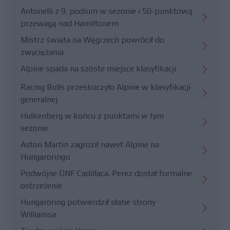
Antonelli z 9. podium w sezonie i 50-punktową
przewagą nad Hamiltonem
Mistrz świata na Węgrzech powrócił do
zwyciężania
Alpine spada na szóste miejsce klasyfikacji
Racing Bulls przeskoczyło Alpine w klasyfikacji
generalnej
Hulkenberg w końcu z punktami w tym
sezonie
Aston Martin zagroził nawet Alpine na
Hungaroringu
Podwójne DNF Cadillaca. Perez dostał formalne
ostrzeżenie
Hungaroring potwierdził słabe strony
Williamsa