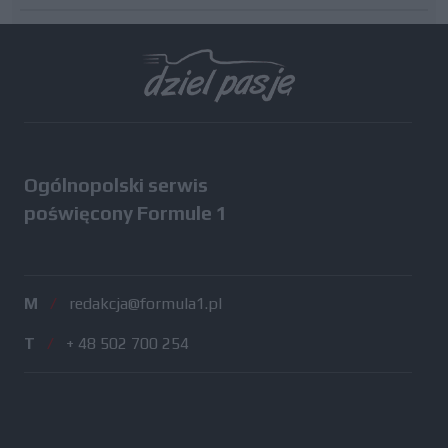
Wszystkie testy
Ogólnopolski serwis
poświęcony Formule 1
M
/
redakcja@formula1.pl
T
/
+ 48 502 700 254