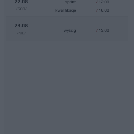
22.08
sprint
/
12:00
/SOB/
kwalifikacje
/
16:00
23.08
wyścig
/
15:00
/NIE/