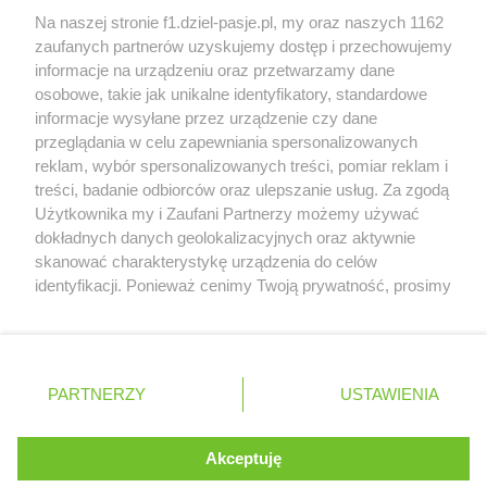
Honda uświadomiła sobie skalę problemów z
Na naszej stronie f1.dziel-pasje.pl, my oraz naszych 1162
silnikiem dopiero w styczniu
zaufanych partnerów uzyskujemy dostęp i przechowujemy
informacje na urządzeniu oraz przetwarzamy dane
Audi planuje wprowadzić jeszcze cztery duże
osobowe, takie jak unikalne identyfikatory, standardowe
pakiety poprawek w 2026 roku
informacje wysyłane przez urządzenie czy dane
przeglądania w celu zapewniania spersonalizowanych
reklam, wybór spersonalizowanych treści, pomiar reklam i
treści, badanie odbiorców oraz ulepszanie usług. Za zgodą
© 2004 - 2026 GPmedia
Polityka prywatności
Serwis internetowy, z którego korzystasz, używa plików
Użytkownika my i Zaufani Partnerzy możemy używać
cookies. Są to pliki instalowane w urządzeniach
Kopiowanie treści bez
dokładnych danych geolokalizacyjnych oraz aktywnie
końcowych osób korzystających z serwisu, w celu
skanować charakterystykę urządzenia do celów
zgody autorów zabronione.
administrowania serwisem, poprawy jakości
identyfikacji. Ponieważ cenimy Twoją prywatność, prosimy
świadczonych usług w tym dostosowania treści serwisu
o zgodę na korzystanie z tych technologii poprzez
do preferencji użytkownika, utrzymania sesji
kliknięcie „Akceptuję”. Zgoda jest dobrowolna i zawsze
użytkownika oraz dla celów statystycznych i
możesz ją zmienić/wycofać klikając przycisk ustawień
Ta strona jest nieoficjalną stroną internetową i nie jest
targetowania behawioralnego reklamy.
prywatności znajdujący się w lewym dolnym rogu strony
powiązana w żaden sposób z grupą przedsiębiorstw Formula
PARTNERZY
Dowiedz się więcej o naszej polityce
USTAWIENIA
. Niektóre rodzaje przetwarzania danych nie wymagają
One, oraz oznaczeniami F1, FORMULA ONE, FORMULA 1 FIA
prywatności
FORMULA ONE WORLD CHAMPIONSHIP, GRAND PRIX i innymi
zgody użytkownika, ale masz prawo sprzeciwić się
znakami powiązanymi oraz znakami towarowymi należącymi
takiemu przetwarzaniu. Preferencje będą miały
Akceptuję
ROZUMIEM
do Formula One Licensing B.V
zastosowania tylko na tej witrynie.