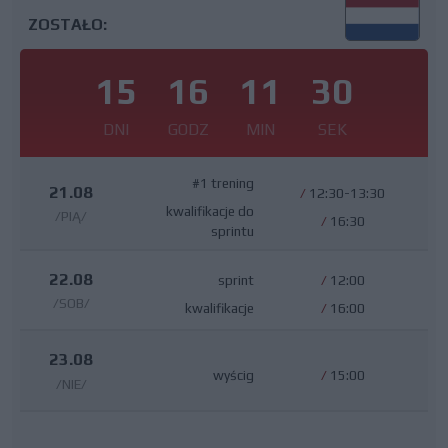
ZOSTAŁO:
15
16
11
29
DNI
GODZ
MIN
SEK
#1 trening
21.08
/
12:30-13:30
kwalifikacje do
/PIĄ/
/
16:30
sprintu
22.08
sprint
/
12:00
/SOB/
kwalifikacje
/
16:00
23.08
wyścig
/
15:00
/NIE/