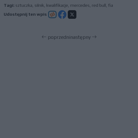
Tagi:
sztuczka
,
silnik
,
kwalifikacje
,
mercedes
,
red bull
,
fia
Udostępnij ten wpis
poprzedni
następny