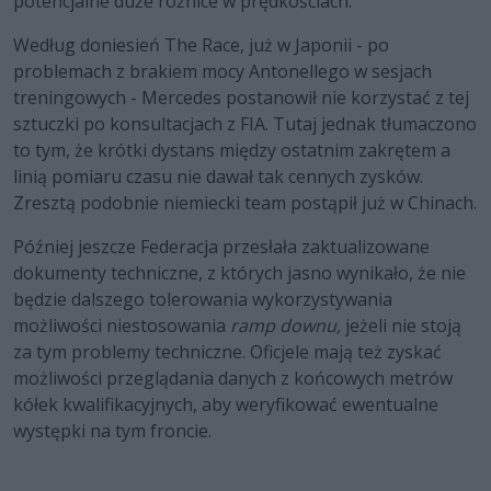
potencjalne duże różnice w prędkościach.
Według doniesień The Race, już w Japonii - po
problemach z brakiem mocy Antonellego w sesjach
treningowych - Mercedes postanowił nie korzystać z tej
sztuczki po konsultacjach z FIA. Tutaj jednak tłumaczono
to tym, że krótki dystans między ostatnim zakrętem a
linią pomiaru czasu nie dawał tak cennych zysków.
Zresztą podobnie niemiecki team postąpił już w Chinach.
Później jeszcze Federacja przesłała zaktualizowane
dokumenty techniczne, z których jasno wynikało, że nie
będzie dalszego tolerowania wykorzystywania
możliwości niestosowania
ramp downu,
jeżeli nie stoją
za tym problemy techniczne. Oficjele mają też zyskać
możliwości przeglądania danych z końcowych metrów
kółek kwalifikacyjnych, aby weryfikować ewentualne
występki na tym froncie.