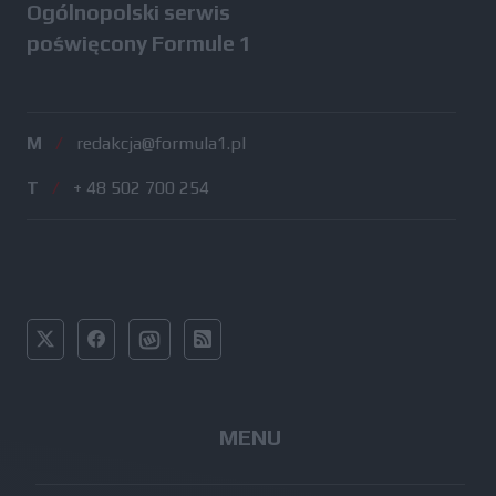
Ogólnopolski serwis
poświęcony Formule 1
M
/
redakcja@formula1.pl
T
/
+ 48 502 700 254
MENU