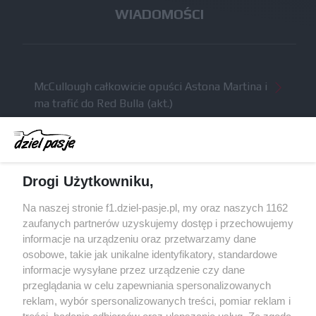
WIADOMOŚCI
McCullough całkowicie opuści Astona Martina i
ma trafić do Red Bulla (akt.)
Dochód F1 spadł o 61 procent względem
zeszłego sezonu
Obecne silniki muszą polegać na uczących się
Drogi Użytkowniku,
algorytmach?
Honda uświadomiła sobie skalę problemów z
Na naszej stronie f1.dziel-pasje.pl, my oraz naszych 1162
silnikiem dopiero w styczniu
zaufanych partnerów uzyskujemy dostęp i przechowujemy
informacje na urządzeniu oraz przetwarzamy dane
Audi planuje wprowadzić jeszcze cztery duże
osobowe, takie jak unikalne identyfikatory, standardowe
pakiety poprawek w 2026 roku
informacje wysyłane przez urządzenie czy dane
przeglądania w celu zapewniania spersonalizowanych
reklam, wybór spersonalizowanych treści, pomiar reklam i