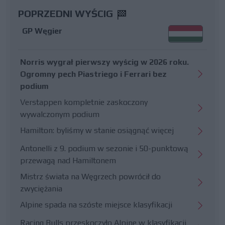
POPRZEDNI WYŚCIG
GP Węgier
Norris wygrał pierwszy wyścig w 2026 roku.
Ogromny pech Piastriego i Ferrari bez
podium
Verstappen kompletnie zaskoczony
wywalczonym podium
Hamilton: byliśmy w stanie osiągnąć więcej
Antonelli z 9. podium w sezonie i 50-punktową
przewagą nad Hamiltonem
Mistrz świata na Węgrzech powrócił do
zwyciężania
Alpine spada na szóste miejsce klasyfikacji
Racing Bulls przeskoczyło Alpine w klasyfikacji