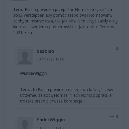
Teraz Piastri powinien przepuścić Norrisa i trzymać za
sobą Verstappen aby pomóc zespołowi i Norrisowinw
zdobyciu mistrzostwa, tak jak powinien uczyć każdy drugi
kierowca swojemu partnerowi i tak jak robił to Perez w
2021 roku
0
bezblub
30.11.2025 16:06
@EnderWiggin
Teraz, to Piastri powinien na rzęsach tańczyć, żeby
utrzymać za sobą Norrisa. Niech Norris popracuje
troszkę przed pierwszą koronacją :P
0
EnderWiggin
30.11.2025 17:04