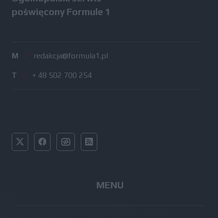
poświęcony Formule 1
M
/
redakcja@formula1.pl
T
/
+ 48 502 700 254
MENU