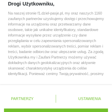
McCullough opuści Astona Martina z końcem
Drogi Użytkowniku,
2026 roku
Na naszej stronie f1.dziel-pasje.pl, my oraz naszych 1160
Poszkodowani kibice z GP Las Vegas 2023
zaufanych partnerów uzyskujemy dostęp i przechowujemy
otrzymają częściowy zwrot pieniędzy
informacje na urządzeniu oraz przetwarzamy dane
osobowe, takie jak unikalne identyfikatory, standardowe
Bottas z kolejnymi sukcesami w kolarstwie
informacje wysyłane przez urządzenie czy dane
przeglądania w celu zapewniania spersonalizowanych
reklam, wybór spersonalizowanych treści, pomiar reklam i
treści, badanie odbiorców oraz ulepszanie usług. Za zgodą
© 2004 - 2026 GPmedia
Polityka prywatności
Serwis internetowy, z którego korzystasz, używa plików
Użytkownika my i Zaufani Partnerzy możemy używać
cookies. Są to pliki instalowane w urządzeniach
Kopiowanie treści bez
dokładnych danych geolokalizacyjnych oraz aktywnie
końcowych osób korzystających z serwisu, w celu
skanować charakterystykę urządzenia do celów
zgody autorów zabronione.
administrowania serwisem, poprawy jakości
identyfikacji. Ponieważ cenimy Twoją prywatność, prosimy
świadczonych usług w tym dostosowania treści serwisu
o zgodę na korzystanie z tych technologii poprzez
do preferencji użytkownika, utrzymania sesji
kliknięcie „Akceptuję”. Zgoda jest dobrowolna i zawsze
użytkownika oraz dla celów statystycznych i
możesz ją zmienić/wycofać klikając przycisk ustawień
Ta strona jest nieoficjalną stroną internetową i nie jest
targetowania behawioralnego reklamy.
prywatności znajdujący się w lewym dolnym rogu strony
powiązana w żaden sposób z grupą przedsiębiorstw Formula
PARTNERZY
Dowiedz się więcej o naszej polityce
USTAWIENIA
. Niektóre rodzaje przetwarzania danych nie wymagają
One, oraz oznaczeniami F1, FORMULA ONE, FORMULA 1 FIA
prywatności
FORMULA ONE WORLD CHAMPIONSHIP, GRAND PRIX i innymi
zgody użytkownika, ale masz prawo sprzeciwić się
znakami powiązanymi oraz znakami towarowymi należącymi