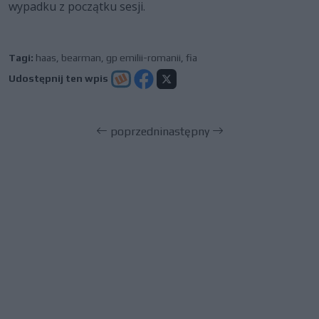
wypadku z początku sesji.
Tagi:
haas
,
bearman
,
gp emilii-romanii
,
fia
Udostępnij ten wpis
poprzedni
następny