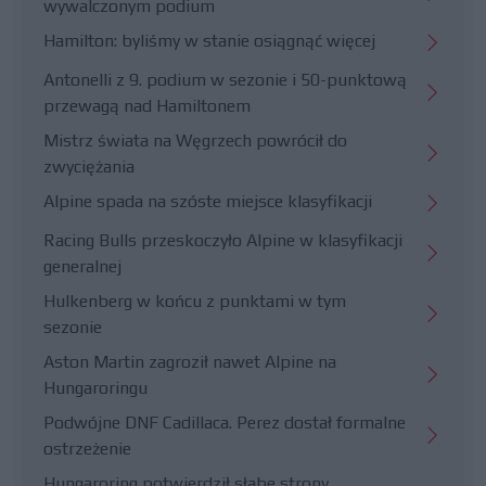
wywalczonym podium
Hamilton: byliśmy w stanie osiągnąć więcej
Antonelli z 9. podium w sezonie i 50-punktową
przewagą nad Hamiltonem
Mistrz świata na Węgrzech powrócił do
zwyciężania
Alpine spada na szóste miejsce klasyfikacji
Racing Bulls przeskoczyło Alpine w klasyfikacji
generalnej
Hulkenberg w końcu z punktami w tym
sezonie
Aston Martin zagroził nawet Alpine na
Hungaroringu
Podwójne DNF Cadillaca. Perez dostał formalne
ostrzeżenie
Hungaroring potwierdził słabe strony