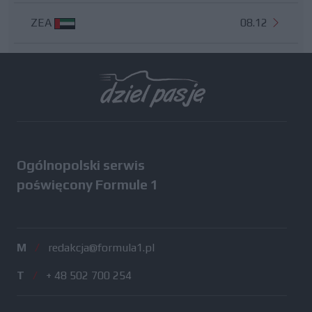
ZEA
08.12
Wszystkie testy
Ogólnopolski serwis
poświęcony Formule 1
M
/
redakcja@formula1.pl
T
/
+ 48 502 700 254