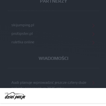
PARTNERZY
skijumping.pl
protipster.pl
ruletka online
WIADOMOŚCI
Audi planuje wprowadzić jeszcze cztery duże
pakiety poprawek w 2026 roku
Gasly dołączył do krytyki obecnych
samochodów F1