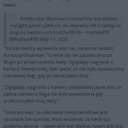
tweet.
Pretty clear Bearman crossed the line before
red light panel came on, no idea why FIA is taking so
long
pic.twitter.com/vnVZw3f6cW
— hcehce419
(@hcehce419)
May 17, 2025
"Na kierownicy wyświetla nam się czerwone światło"
tłumaczył Bearman. "U mnie się nie zapaliło jeszcze
długo po przekroczeniu mety. Oglądając nagranie z
kamery zewnętrznej, było jasne, że nie było wywieszonej
czerwonej flagi, gdy przekraczałem linię."
"Oglądając nagrania z kamery pokładowej jasne jest, że
żadna czerwona flaga nie byłą wywieszona gdy
przekroczyłem linię mety."
"Uważam więc, że całkowicie niesprawiedliwe jest
usunięcie [okrążenia]. Mam wrażenie, że kiedy już
podejmą decyzję - nawet jeśli jest błędna, nawet jeśli jest