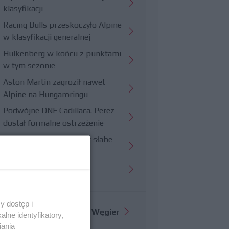
klasyfikacji
Racing Bulls przeskoczyło Alpine
w klasyfikacji generalnej
Hulkenberg w końcu z punktami
w tym sezonie
Aston Martin zagroził nawet
Alpine na Hungaroringu
Podwójne DNF Cadillaca. Perez
dostał formalne ostrzeżenie
Hungaroring potwierdził słabe
strony Williamsa
Trudny wyścig Haasa
y dostęp i
Więcej informacji o
GP Węgier
lne identyfikatory,
iania