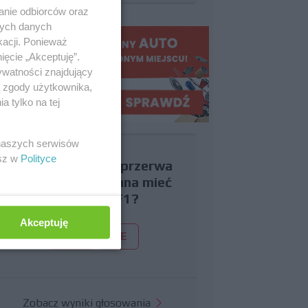
anie odbiorców oraz
nych danych
kacji. Ponieważ
ięcie „Akceptuję”.
ywatności znajdujący
ą zgody użytkownika,
 tylko na tej
 naszych serwisów
esz w
Polityce
Czy uważasz, że przerwa
wakacyjna powinna mieć
miejsce w F1?
Akceptuję
TAK
NIE
Zobacz wyniki głosowania