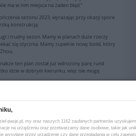
ie ma w nim miejsca na żaden błąd."
ończenia sezonu 2023, wyrażając przy okazji spore
rską konstrukcją:
długi i trudny sezon. Mamy w planach duże rzeczy
kać się stycznia. Mamy zupełnie nowy bolid, który
 Zhou.
ednakże ten plan został już wdrożony parę rund
tko idzie w dobrym kierunku, więc nie mogę
niku,
dziel-pasje.pl, my oraz naszych 1162 zaufanych partnerów uzyskujem
cje na urządzeniu oraz przetwarzamy dane osobowe, takie jak unika
edni
następny
je wysyłane przez urządzenie czy dane przeglądania w celu zapewn