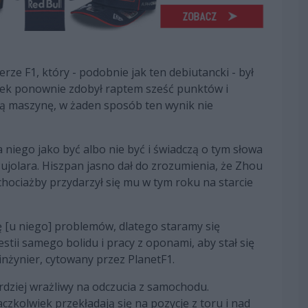
ze F1, który - podobnie jak ten debiutancki - był
ek ponownie zdobył raptem sześć punktów i
ną maszynę, w żaden sposób ten wynik nie
niego jako być albo nie być i świadczą o tym słowa
Pujolara. Hiszpan jasno dał do zrozumienia, że Zhou
chociażby przydarzył się mu w tym roku na starcie
ę [u niego] problemów, dlatego staramy się
ii samego bolidu i pracy z oponami, aby stał się
inżynier, cytowany przez PlanetF1.
ardziej wrażliwy na odczucia z samochodu.
czkolwiek przekładają się na pozycje z toru i nad