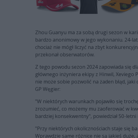
Zhou Guanyu ma za sobą drugi sezon w karier
bardzo anonimowy w jego wykonaniu. 24-lat
chociaż nie mógł liczyć na zbyt konkurencyj
przekonał obserwatorów.
Z tego powodu sezon 2024 zapowiada się dla 
głównego inżyniera ekipy z Hinwil, Xeviego 
nie może sobie pozwolić na żaden błąd, jaki 
GP Węgier:
"W niektórych warunkach pojawiło się troch
zrozumieć, co możemy mu zaoferować w kwest
bardziej konsekwentny", powiedział 50-letni 
"Przy niektórych okolicznościach staje się b
Wprawdzie same różnice nie są jakieś duże, a