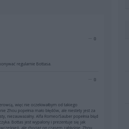
0
konywać regularnie Bottasa.
0
erowcą, więc nie oczekiwałbym od takiego
nie Zhou popełnia mało błędów, ale niestety jest za
ysty, niezauważalny. Alfa Romeo/Sauber popełnia błąd
zyka. Bottas jest wypalony i prezentuje się jak
wcześniej), ale chociaż on czasem zabłyśnie. Zhou