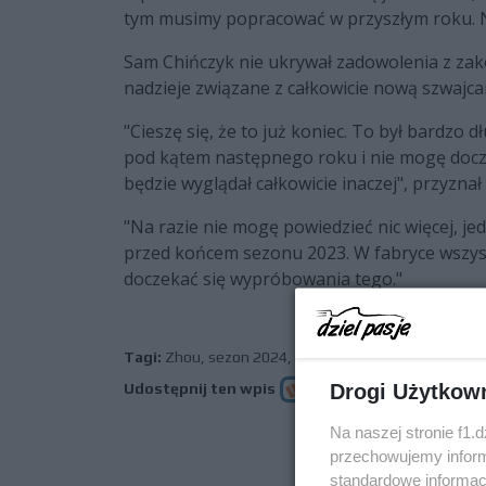
tym musimy popracować w przyszłym roku. N
Sam Chińczyk nie ukrywał zadowolenia z zak
nadzieje związane z całkowicie nową szwajca
"Cieszę się, że to już koniec. To był bardzo 
pod kątem następnego roku i nie mogę docze
będzie wyglądał całkowicie inaczej", przyznał
"Na razie nie mogę powiedzieć nic więcej, j
przed końcem sezonu 2023. W fabryce wszys
doczekać się wypróbowania tego."
Tagi:
Zhou
,
sezon 2024
,
Sauber
,
ultimatum
Drogi Użytkow
Udostępnij ten wpis
Na naszej stronie f1.
przechowujemy informa
poprz
standardowe informac