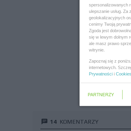
spersonalizowanych re
ulepszanie usług. Za
geolokalizacyjnych or
cenimy Twoją prywatno
Zgoda jest dobrowoln
się w lewym dolnym r
ale masz prawo sprzec
witrynie.
Zapoznaj się z poniż
internetowych. Szcze
Prywatności
i
Cookie
PARTNERZY
14
KOMENTARZY