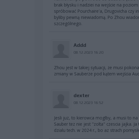
brak błysku i nadziei na wejście na pozi
spróbować Pourchaire'a, Drugovicha czy i
byliby pewną niewiadomą. Po Zhou wiadomo
szczególnego.
Addd
08.12.2023 16:20
Zhou jest w takiej sytuacji, że musi pok
zmiany w Sauberze pod kątem wejścia Aud
dexter
08.12.2023 16:52
Jesli juz, to kierowca moglby, a musi to na 
Sauber tez nie jest "zolta" czescia jajka.
dzialu tech. w 2024 r., bo az strach pomysl