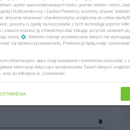
klam, wybór spersonalizowanych treści, pomiar reklam i treści, bad
 zgodą Użytkownika my i Zaufani Partnerzy możemy używać dokład
az aktywnie skanować charakterystykę urządzenia do celów identyfi
ść, prosimy o zgodę na korzystanie z tych technologii poprzez klikn
a i zawsze możesz ją zmienić/wycofać klikając przycisk ustawień pr
ogu strony
. Niektóre rodzaje przetwarzania danych nie wymagaj
iwić się takiemu przetwarzaniu. Preferencje będą miały zastosowania
szymi informacjami, abyś mógł świadomie i komfortowo korzystać z
gółowe informacje dotyczące przetwarzania Twoich danych znajdzi
s
. oraz po kliknięciu w „Ustawienia”.
USTAWIENIA