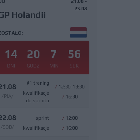
DO
21.08 -
23.08
GP Holandii
ZOSTAŁO:
14
20
7
55
DNI
GODZ
MIN
SEK
#1 trening
21.08
/
12:30-13:30
kwalifikacje
/PIĄ/
/
16:30
do sprintu
22.08
sprint
/
12:00
/SOB/
kwalifikacje
/
16:00