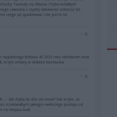
om choćby Tsunody czy Albona. Chyba wolałbym
nnego Lawsona z czystej ciekawości zobaczyć bo
 czego się spodziewać i nie jest to nic
0
onać wypalonego Bottasa. W 2025 roku obstawiam duże
i, w tym zmiany w składzie kierowców
0
R ... - tak chyba do dzis sie mowi? Sek w tym, ze
 Ja tez oczekiwalbym jakiegos wiekszego postepu od
ec na miejscu Audi.