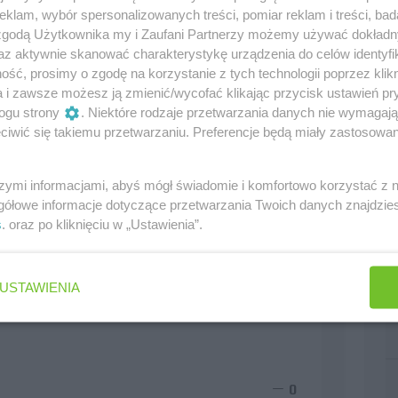
klam, wybór spersonalizowanych treści, pomiar reklam i treści, bad
 zgodą Użytkownika my i Zaufani Partnerzy możemy używać dokład
az aktywnie skanować charakterystykę urządzenia do celów identyfi
ść, prosimy o zgodę na korzystanie z tych technologii poprzez klikn
a i zawsze możesz ją zmienić/wycofać klikając przycisk ustawień pr
ogu strony
. Niektóre rodzaje przetwarzania danych nie wymagaj
iwić się takiemu przetwarzaniu. Preferencje będą miały zastosowania
szymi informacjami, abyś mógł świadomie i komfortowo korzystać z
gółowe informacje dotyczące przetwarzania Twoich danych znajdzi
s
. oraz po kliknięciu w „Ustawienia”.
USTAWIENIA
0