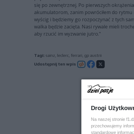
się po zewnętrznej. Po pierwszych okrążen
akumulatorom, zanim powróciłem do rytmu i t
wyścig i będziemy go rozpoczynać z tych samy
walka będzie zacięta. Nasi rywale mieli troch
aby rzucić im wyzwanie jutro."
Tagi:
sainz
,
leclerc
,
ferrari
,
gp austrii
Udostępnij ten wpis
poprz
Drogi Użytkow
Na naszej stronie f1.
przechowujemy informa
standardowe informac