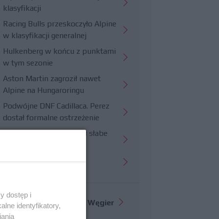
klasyfikacji
Racing Bulls przeskoczyło Alpine
w klasyfikacji generalnej
Hulkenberg w końcu z punktami
w tym sezonie
Aston Martin zagroził nawet
Alpine na Hungaroringu
Podwójne DNF Cadillaca. Perez
dostał formalne ostrzeżenie
Hungaroring potwierdził słabe
strony Williamsa
Trudny wyścig Haasa
y dostęp i
Więcej informacji o
GP Węgier
lne identyfikatory,
iania