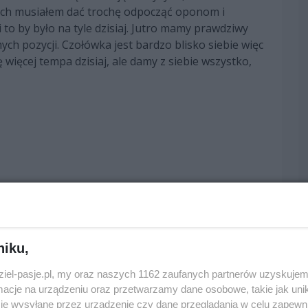
iach musiałem dać trochę odpocząć oponom i
o by było na tyle dzisiaj. Jutro mamy prawdziwy
ch pozycji. Czołówka jest bardzo blisko siebie więc
ę więcej tempa dzisiaj, ale damy z siebie wszystko,
edni
następny
niku,
dziel-pasje.pl, my oraz naszych 1162 zaufanych partnerów uzyskujem
cje na urządzeniu oraz przetwarzamy dane osobowe, takie jak unika
je wysyłane przez urządzenie czy dane przeglądania w celu zapewn