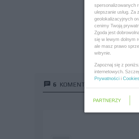
spersonalizowanych re
ulepszanie usług. Za
geolokalizacyjnych or
cenimy Twoją prywatno
Zgoda jest dobrowoln
się w lewym dolnym r
ale masz prawo sprzec
witrynie.
Zapoznaj się z poniż
internetowych. Szcze
Prywatności
i
Cookie
6
KOMENTARZY
PARTNERZY