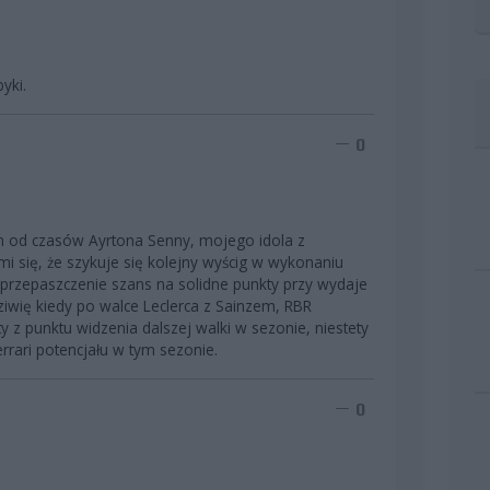
yki.
0
 od czasów Ayrtona Senny, mojego idola z
mi się, że szykuje się kolejny wyścig w wykonaniu
aprzepaszczenie szans na solidne punkty przy wydaje
ziwię kiedy po walce Leclerca z Sainzem, RBR
ty z punktu widzenia dalszej walki w sezonie, niestety
rrari potencjału w tym sezonie.
0