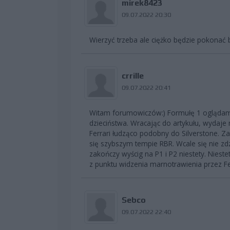
mirek8423
09.07.2022 20:30
Wierzyć trzeba ale ciężko będzie pokonać b
crrille
09.07.2022 20:41
Witam forumowiczów:) Formułę 1 oglądam
dzieciństwa. Wracając do artykułu, wydaje 
Ferrari łudząco podobny do Silverstone. Z
się szybszym tempie RBR. Wcale się nie zd
zakończy wyścig na P1 i P2 niestety. Nieste
z punktu widzenia marnotrawienia przez Fe
Sebco
09.07.2022 22:40