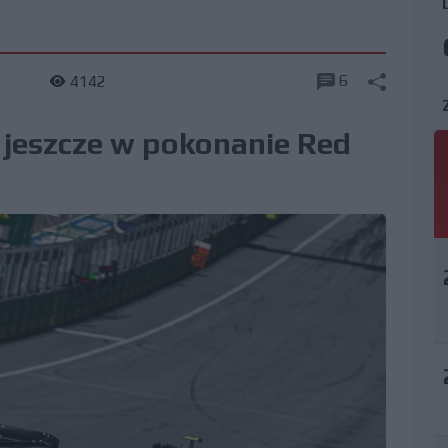
6
2
4142
ą jeszcze w pokonanie Red