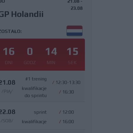
DO
21.08 -
23.08
GP Holandii
ZOSTAŁO:
16
0
14
14
DNI
GODZ
MIN
SEK
#1 trening
21.08
/
12:30-13:30
kwalifikacje
/PIĄ/
/
16:30
do sprintu
22.08
sprint
/
12:00
/SOB/
kwalifikacje
/
16:00