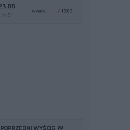
23.08
wyścig
/
15:00
/NIE/
POPRZEDNI WYŚCIG