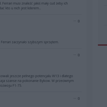
 Ferrari musi znaleźć jakiś mały cud żeby ich
 kto u nich jest liderem...
0
o Ferrari zaczynało szybszym sprzętem.
0
owali jeszcze pelnego potencjalu W13 i dlatego
e maja szanse na pokonanie Bykow. W przeciwnym
 rozwoju F1-75.
0