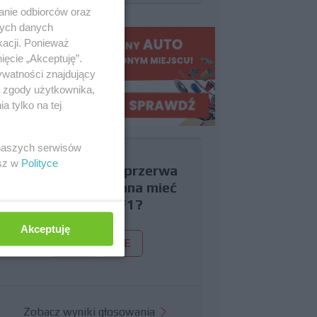
anie odbiorców oraz
nych danych
kacji. Ponieważ
ięcie „Akceptuję”.
ywatności znajdujący
ą zgody użytkownika,
 tylko na tej
 naszych serwisów
esz w
Polityce
Czy uważasz, że przerwa
wakacyjna powinna mieć
miejsce w F1?
Akceptuję
TAK
NIE
Zobacz wyniki głosowania