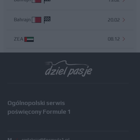
Bahrajn
20.02
ZEA
08.12
Wszystkie testy
Ogólnopolski serwis
poświęcony Formule 1
M
/
redakcja@formula1.pl