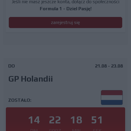
Jeśli nie masz jeszcze konta, dołącz do społeczności
Formula 1 - Dziel Pasję!
zarejestruj się
DO
21.08 - 23.08
GP Holandii
ZOSTAŁO:
14
22
18
50
DNI
GODZ
MIN
SEK