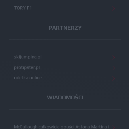
TORY F1
PARTNERZY
skijumping.pl
protipster.pl
ruletka online
WIADOMOŚCI
McCullough całkowicie opuści Astona Martina i