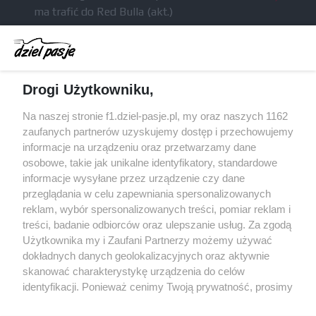
ma trafić do Red Bulla (akt.)
Dochód F1 spadł o 61 procent względem
zeszłego sezonu
Obecne silniki muszą polegać na uczących się
Drogi Użytkowniku,
algorytmach?
Honda uświadomiła sobie skalę problemów z
Na naszej stronie f1.dziel-pasje.pl, my oraz naszych 1162
silnikiem dopiero w styczniu
zaufanych partnerów uzyskujemy dostęp i przechowujemy
informacje na urządzeniu oraz przetwarzamy dane
Audi planuje wprowadzić jeszcze cztery duże
osobowe, takie jak unikalne identyfikatory, standardowe
pakiety poprawek w 2026 roku
informacje wysyłane przez urządzenie czy dane
przeglądania w celu zapewniania spersonalizowanych
reklam, wybór spersonalizowanych treści, pomiar reklam i
treści, badanie odbiorców oraz ulepszanie usług. Za zgodą
© 2004 - 2026 GPmedia
Polityka prywatności
Serwis internetowy, z którego korzystasz, używa plików
Użytkownika my i Zaufani Partnerzy możemy używać
cookies. Są to pliki instalowane w urządzeniach
Kopiowanie treści bez
dokładnych danych geolokalizacyjnych oraz aktywnie
końcowych osób korzystających z serwisu, w celu
skanować charakterystykę urządzenia do celów
zgody autorów zabronione.
administrowania serwisem, poprawy jakości
identyfikacji. Ponieważ cenimy Twoją prywatność, prosimy
świadczonych usług w tym dostosowania treści serwisu
o zgodę na korzystanie z tych technologii poprzez
do preferencji użytkownika, utrzymania sesji