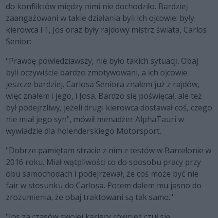
do konfliktów między nimi nie dochodziło. Bardziej
zaangażowani w takie działania byli ich ojcowie: były
kierowca F1, Jos oraz były rajdowy mistrz świata, Carlos
Senior:
"Prawdę powiedziawszy, nie było takich sytuacji. Obaj
byli oczywiście bardzo zmotywowani, a ich ojcowie
jeszcze bardziej. Carlosa Seniora znałem już z rajdów,
więc znałem i jego, i Josa. Bardzo się poświęcał, ale też
był podejrzliwy, jeżeli drugi kierowca dostawał coś, czego
nie miał jego syn", mówił menadżer AlphaTauri w
wywiadzie dla holenderskiego Motorsport.
"Dobrze pamiętam stracie z nim z testów w Barcelonie w
2016 roku. Miał wątpliwości co do sposobu pracy przy
obu samochodach i podejrzewał, że coś może być nie
fair w stosunku do Carlosa. Potem dałem mu jasno do
zrozumienia, że obaj traktowani są tak samo."
"Jos za czasów swojej kariery również czuł się