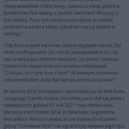
niesprawiedliwie traktowany, zwłaszcza kiedy jeździł w
Benettonie. Nie mówię o jakichś sekretach. Wszyscy o
tym wiedzą. Poza tym był przyzwyczajony do pełnej
kontroli na karierą Maxa, odkąd ten zaczął jeździć w
kartingu."
"Gdy Max pojawił się u nas, zespół wyglądał inaczej. Był
mniej profesjonalny. Jos nieraz powątpiewał w to, czy
nasza ekipa jest dobrym miejscem, by pomóc Maxowi.
Codziennie klepał mnie po ramieniu i dopytywał:
"Graham, co z tym, a co z tym?" W pewnym momencie
odpowiedziałem, żeby dał nam po prostu pracować."
W sezonie 2016 Verstappen awansował już do Red Bulla,
zastępując Daniiła Kwiata. Od tamtej pory stał się jedną z
największych gwiazd F1, a w 2021 roku zdobył swój
pierwszy mistrzowski tytuł, przełamując hegemonię
Mercedesa. Watson uważa, że nie byłoby to możliwe,
gdyby "Czerwone Byki" nie ograniczyły wpływu jego ojca: