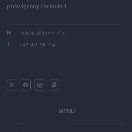
poświęcony Formule 1
M
/
redakcja@formula1.pl
T
/
+ 48 502 700 254
MENU