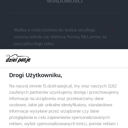
WIADOMOŚCI
Walka o mistrzostwo do końca zeszłego
sezonu odbiła się słabszą formą McLarena na
początku tego roku
McCullough całkowicie opuści Astona Martina i
ma trafić do Red Bulla (akt.)
Dochód F1 spadł o 61 procent względem
Drogi Użytkowniku,
zeszłego sezonu
Obecne silniki muszą polegać na uczących się
Na naszej stronie f1.dziel-pasje.pl, my oraz naszych 1162
algorytmach?
zaufanych partnerów uzyskujemy dostęp i przechowujemy
informacje na urządzeniu oraz przetwarzamy dane
Honda uświadomiła sobie skalę problemów z
osobowe, takie jak unikalne identyfikatory, standardowe
silnikiem dopiero w styczniu
informacje wysyłane przez urządzenie czy dane
przeglądania w celu zapewniania spersonalizowanych
reklam, wybór spersonalizowanych treści, pomiar reklam i