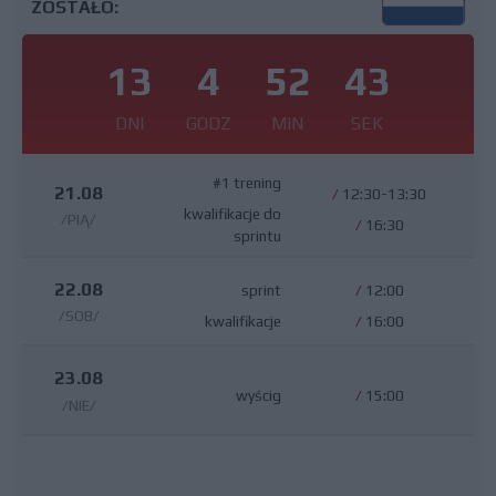
ZOSTAŁO:
13
4
52
42
DNI
GODZ
MIN
SEK
#1 trening
21.08
/
12:30-13:30
kwalifikacje do
/PIĄ/
/
16:30
sprintu
22.08
sprint
/
12:00
/SOB/
kwalifikacje
/
16:00
23.08
wyścig
/
15:00
/NIE/