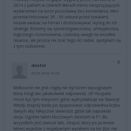
2014 z palcem w czterech literach mimo niesprzyjających
wydarzenień na torze pozostawię bez komentarza. Merc
przestał finiszować 30 - 50 sekund przed rywalami,
musiał uważać na Ferrari i dostosowywać wyścig do ich
strategii. Różnimy się spostrzegawczością, umiejętnością
logicznego rozumowania, czułością uwagii na wszelkie
niuanse, ale proszę nie brać tego do siebie, spotykam się
z tym codziennie.
0
dexter
05.03.2016 10:20
Melbourne nie jest i nigdy nie byl torem wyscigowym
ktory mogl dac jakakolwiek odpowiedz. GP Hiszpanii
moze byc tym miejscem gdzie wykrystalizuje sie faworyt.
Wtedy zespoly beda juz dysponowac odpowiednia liczba
danych aby faktycznie stwierdzic gdzie tak naprawde
stoja. Ogolnie takim kluczowym okresem w F1 dla
wszystkich jest zawsze lato. Zespol, ktory po przerwie
letniej wyjedzie z negatywnym wynikiem na tor (tzn. nie