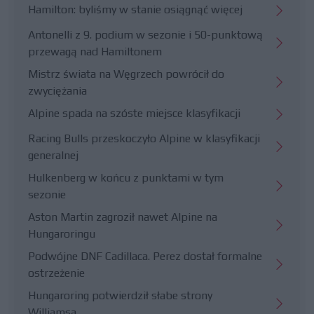
Hamilton: byliśmy w stanie osiągnąć więcej
Antonelli z 9. podium w sezonie i 50-punktową
przewagą nad Hamiltonem
Mistrz świata na Węgrzech powrócił do
zwyciężania
Alpine spada na szóste miejsce klasyfikacji
Racing Bulls przeskoczyło Alpine w klasyfikacji
generalnej
Hulkenberg w końcu z punktami w tym
sezonie
Aston Martin zagroził nawet Alpine na
Hungaroringu
Podwójne DNF Cadillaca. Perez dostał formalne
ostrzeżenie
Hungaroring potwierdził słabe strony
Williamsa