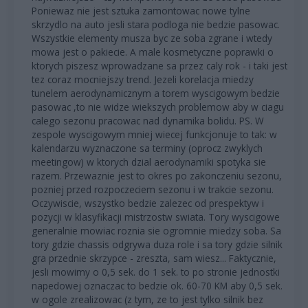
Poniewaz nie jest sztuka zamontowac nowe tylne
skrzydlo na auto jesli stara podloga nie bedzie pasowac.
Wszystkie elementy musza byc ze soba zgrane i wtedy
mowa jest o pakiecie. A male kosmetyczne poprawki o
ktorych piszesz wprowadzane sa przez caly rok - i taki jest
tez coraz mocniejszy trend. Jezeli korelacja miedzy
tunelem aerodynamicznym a torem wyscigowym bedzie
pasowac ,to nie widze wiekszych problemow aby w ciagu
calego sezonu pracowac nad dynamika bolidu. PS. W
zespole wyscigowym mniej wiecej funkcjonuje to tak: w
kalendarzu wyznaczone sa terminy (oprocz zwyklych
meetingow) w ktorych dzial aerodynamiki spotyka sie
razem. Przewaznie jest to okres po zakonczeniu sezonu,
pozniej przed rozpoczeciem sezonu i w trakcie sezonu.
Oczywiscie, wszystko bedzie zalezec od prespektyw i
pozycji w klasyfikacji mistrzostw swiata. Tory wyscigowe
generalnie mowiac roznia sie ogromnie miedzy soba. Sa
tory gdzie chassis odgrywa duza role i sa tory gdzie silnik
gra przednie skrzypce - zreszta, sam wiesz... Faktycznie,
jesli mowimy o 0,5 sek. do 1 sek. to po stronie jednostki
napedowej oznaczac to bedzie ok. 60-70 KM aby 0,5 sek.
w ogole zrealizowac (z tym, ze to jest tylko silnik bez