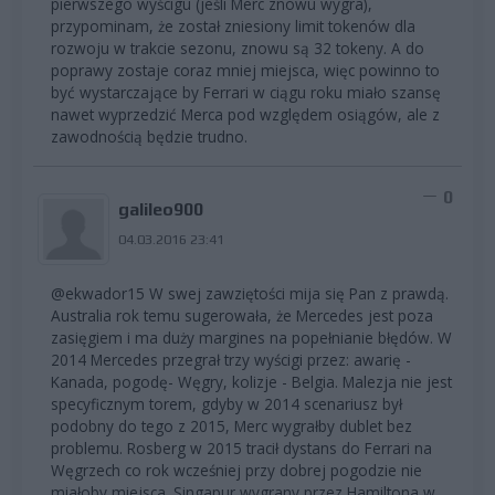
pierwszego wyścigu (jeśli Merc znowu wygra),
przypominam, że został zniesiony limit tokenów dla
rozwoju w trakcie sezonu, znowu są 32 tokeny. A do
poprawy zostaje coraz mniej miejsca, więc powinno to
być wystarczające by Ferrari w ciągu roku miało szansę
nawet wyprzedzić Merca pod względem osiągów, ale z
zawodnością będzie trudno.
0
galileo900
04.03.2016 23:41
@ekwador15 W swej zawziętości mija się Pan z prawdą.
Australia rok temu sugerowała, że Mercedes jest poza
zasięgiem i ma duży margines na popełnianie błędów. W
2014 Mercedes przegrał trzy wyścigi przez: awarię -
Kanada, pogodę- Węgry, kolizje - Belgia. Malezja nie jest
specyficznym torem, gdyby w 2014 scenariusz był
podobny do tego z 2015, Merc wygrałby dublet bez
problemu. Rosberg w 2015 tracił dystans do Ferrari na
Węgrzech co rok wcześniej przy dobrej pogodzie nie
miałoby miejsca. Singapur wygrany przez Hamiltona w