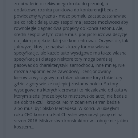
zrobi w lecie oczekiwanego kroku do przodu), a
dodatkowo roznica punktowa do konkurencji bedzie
powiedzmy wyrazna - moze pomalu zaczac zastanawiac
sie co robic dalej. Duzy zespol ma jeszcze mozliwosci aby
rownolegle ciagnac dwa projekty do konca sezonu. Ale,
sredni zespol w tym czasie musi podjac kluczowa decyzje
na jakim projekcie dalej sie koncentrowac. Oczywiscie, tak
jak wyzej ktos juz napisal - kazdy tor ma wlasna
specyfikacje, ale kazde auto wyscigowe ma takze wlasna
specyfikacje i dlatego niektore tory moga bardziej
pasowac do charakterystyki samochodu, inne mniej. Nie
mozna zapomniec ze zawodowy licencjonowany
kierowca wyscigowy ma takze ulubione tory i takie tory
gdzie z gory wie ze najlepiej zostac w hotelu. Sa tory
wyscigowe na ktorych kierowca i to niezaleznie od auta w
ktorym siedzi (moze byc to mistrzowskie auto) nie bedzie
sie dobrze czul i kropka. Moim zdaniem Ferrari bedzie
albo musi byc blisko Mercedesa. W koncu w ubieglym
roku CEO koncernu Fiat Chrysler wyznaczyl jasny cel na
sezon 2016. Mistrzostwo konstruktorow - obojetnie jakim
kosztem...