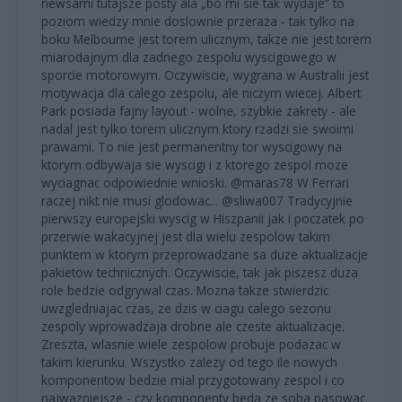
newsami tutajsze posty ala „bo mi sie tak wydaje“ to
poziom wiedzy mnie doslownie przeraza - tak tylko na
boku Melbourne jest torem ulicznym, takze nie jest torem
miarodajnym dla zadnego zespolu wyscigowego w
sporcie motorowym. Oczywiscie, wygrana w Australii jest
motywacja dla calego zespolu, ale niczym wiecej. Albert
Park posiada fajny layout - wolne, szybkie zakrety - ale
nadal jest tylko torem ulicznym ktory rzadzi sie swoimi
prawami. To nie jest permanentny tor wyscigowy na
ktorym odbywaja sie wyscigi i z ktorego zespol moze
wyciagnac odpowiednie wnioski. @maras78 W Ferrari
raczej nikt nie musi glodowac... @sliwa007 Tradycyjnie
pierwszy europejski wyscig w Hiszpanii jak i poczatek po
przerwie wakacyjnej jest dla wielu zespolow takim
punktem w ktorym przeprowadzane sa duze aktualizacje
pakietow technicznych. Oczywiscie, tak jak piszesz duza
role bedzie odgrywal czas. Mozna takze stwierdzic
uwzgledniajac czas, ze dzis w ciagu calego sezonu
zespoly wprowadzaja drobne ale czeste aktualizacje.
Zreszta, wlasnie wiele zespolow probuje podazac w
takim kierunku. Wszystko zalezy od tego ile nowych
komponentow bedzie mial przygotowany zespol i co
najwazniejsze - czy komponenty beda ze soba pasowac.