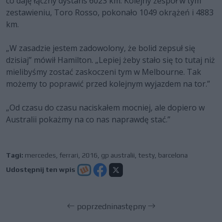
co daję łączny dystans 6023 km. Kolejny zespół w tym
zestawieniu, Toro Rosso, pokonało 1049 okrążeń i 4883
km.
„W zasadzie jestem zadowolony, że bolid zepsuł się
dzisiaj” mówił Hamilton. „Lepiej żeby stało się to tutaj niż
mielibyśmy zostać zaskoczeni tym w Melbourne. Tak
możemy to poprawić przed kolejnym wyjazdem na tor.”
„Od czasu do czasu naciskałem mocniej, ale dopiero w
Australii pokażmy na co nas naprawdę stać.”
Tagi:
mercedes
,
ferrari
,
2016
,
gp australii
,
testy
,
barcelona
Udostępnij ten wpis
poprzedni
następny