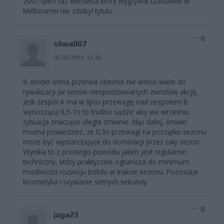
2007 tylko raz kierowca ktory wygrywal czasowke w
Melbournei nie zdobyl tytulu
0
sliwa007
05.03.2016 12:36
9. dexter letnia przerwa obecnie nie wnosi wiele do
rywalizacji (w sensie niespodziewanych zwrotów akcji),
jeśli zespół A ma w lipcu przewagę nad zespołem B
wynoszącą 0,5-1s to trudno sądzić aby we wrześniu
sytuacja znacząco uległa zmianie. Idąc dalej, śmiało
można powiedzieć, że 0,5s przewagi na początku sezonu
może być wystarczające do dominacji przez cały sezon.
Wynika to z prostego powodu jakim jest regulamin
techniczny, który praktycznie ogranicza do minimum
możliwości rozwoju bolidu w trakcie sezonu. Pozostaje
kosmetyka i urywanie setnych sekundy.
0
jaga23