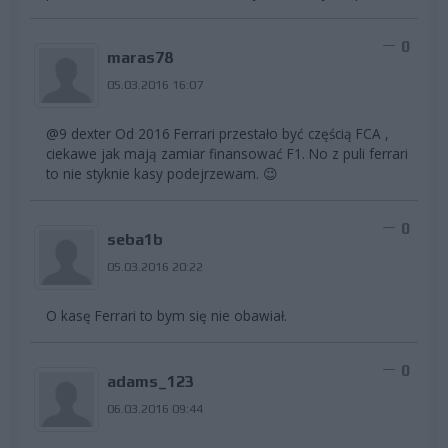
0
maras78
05.03.2016 16:07
@9 dexter Od 2016 Ferrari przestało być częścią FCA ,
ciekawe jak mają zamiar finansować F1. No z puli ferrari
to nie styknie kasy podejrzewam. 😉
0
seba1b
05.03.2016 20:22
O kasę Ferrari to bym się nie obawiał.
0
adams_123
06.03.2016 09:44