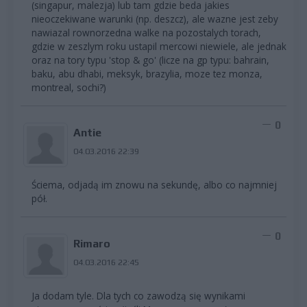
(singapur, malezja) lub tam gdzie beda jakies
nieoczekiwane warunki (np. deszcz), ale wazne jest zeby
nawiazal rownorzedna walke na pozostalych torach,
gdzie w zeszlym roku ustapil mercowi niewiele, ale jednak
oraz na tory typu 'stop & go' (licze na gp typu: bahrain,
baku, abu dhabi, meksyk, brazylia, moze tez monza,
montreal, sochi?)
0
Antie
04.03.2016 22:39
Ściema, odjadą im znowu na sekundę, albo co najmniej
pół.
0
Rimaro
04.03.2016 22:45
Ja dodam tyle. Dla tych co zawodzą się wynikami