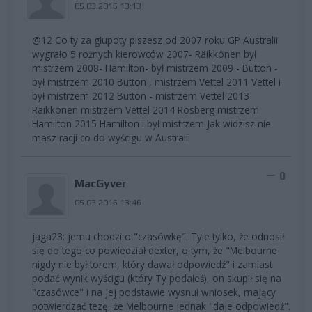
05.03.2016 13:13
@12 Co ty za głupoty piszesz od 2007 roku GP Australii
wygrało 5 rożnych kierowców 2007- Räikkönen był
mistrzem 2008- Hamilton- był mistrzem 2009 - Button -
był mistrzem 2010 Button , mistrzem Vettel 2011 Vettel i
był mistrzem 2012 Button - mistrzem Vettel 2013
Räikkönen mistrzem Vettel 2014 Rosberg mistrzem
Hamilton 2015 Hamilton i był mistrzem Jak widzisz nie
masz racji co do wyścigu w Australii
0
MacGyver
05.03.2016 13:46
jaga23: jemu chodzi o "czasówkę". Tyle tylko, że odnosił
się do tego co powiedział dexter, o tym, że "Melbourne
nigdy nie był torem, który dawał odpowiedź" i zamiast
podać wynik wyścigu (który Ty podałeś), on skupił się na
"czasówce" i na jej podstawie wysnuł wniosek, mający
potwierdzać tezę, że Melbourne jednak "daje odpowiedź".