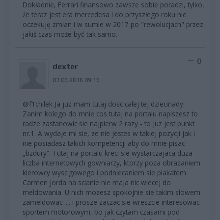
Dokładnie, Ferrari finansowo zawsze sobie poradzi, tylko,
że teraz jest era mercedesa i do przyszłego roku nie
oczekuję zmian i w sumie w 2017 po "rewolucjach" przez
jakiś czas może być tak samo.
0
dexter
07.03.2016 09:15
@f1chilek Ja juz mam tutaj dosc calej tej dziecinady.
Zanim kolego do mnie cos tutaj na portalu napiszesz to
radze zastanowic sie najpierw 2 razy - to juz jest punkt
nr.1. A wydaje mi sie, ze nie jestes w takiej pozycji jak i
nie posiadasz takich kompetencji aby do mnie pisac
„bzdury“. Tutaj na portalu kreci sie wystarczajaca duza
liczba internetowych gowniarzy, ktorzy poza obrazaniem
kierowcy wyscigowego i podniecaniem sie plakatem
Carmen Jorda na scianie nie maja nic wiecej do
meldowania. U nich mozesz spokojnie sie takim slowem
zameldowac. ... i prosze zaczac sie wreszcie interesowac
sportem motorowym, bo jak czytam czasami pod