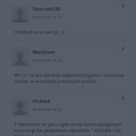
0
Skoczek130
05.03.2016 11:21
Chciałbym w to wierzyć. ;))
0
MacGyver
05.03.2016 11:25
@9. O, i to jest dla mnie najbardziej logiczna i sensowna
analiza, ze wszystkich powyższych postów.
0
f1chilek
05.03.2016 12:23
9 "Melbourne nie jest i nigdy nie byl torem wyscigowym
ktory mogl dac jakakolwiek odpowiedz. "-BZDURA ! Od