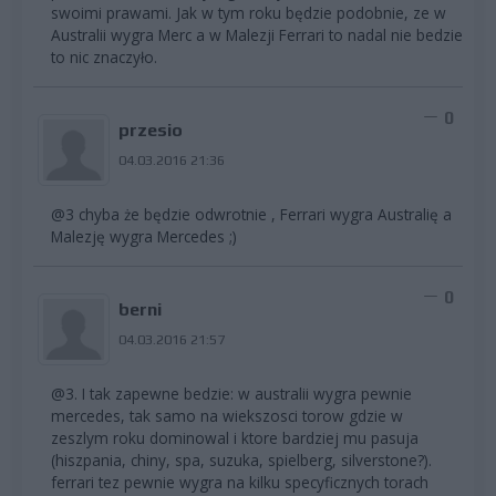
swoimi prawami. Jak w tym roku będzie podobnie, ze w
Australii wygra Merc a w Malezji Ferrari to nadal nie bedzie
to nic znaczyło.
0
przesio
04.03.2016 21:36
@3 chyba że będzie odwrotnie , Ferrari wygra Australię a
Malezję wygra Mercedes ;)
0
berni
04.03.2016 21:57
@3. I tak zapewne bedzie: w australii wygra pewnie
mercedes, tak samo na wiekszosci torow gdzie w
zeszlym roku dominowal i ktore bardziej mu pasuja
(hiszpania, chiny, spa, suzuka, spielberg, silverstone?).
ferrari tez pewnie wygra na kilku specyficznych torach