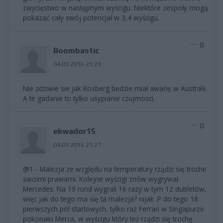
zwycięstwo w następnym wyścigu. Niektóre zespoły mogą
pokazać cały swój potencjał w 3,4 wyścigu.
0
Boombastic
04.03.2016 21:23
Nie zdziwie sie jak Rosberg bedzie miał awarię w Australii.
A te gadanie to tylko usypianie czujmosci.
0
ekwador15
04.03.2016 21:27
@1 - Malezja ze względu na temperatury rządzi się troche
swoimi prawami. Kolejne wyścigi znów wygrywał
Mercedes. Na 19 rund wygrali 16 razy w tym 12 dubletów,
więc jak do tego ma się ta malezja? nijak :P do tego 18
pierwszych pól startowych, tylko raz Ferrari w Singapurze
pokonało Merca, w wyścigu który też rządzi się trochę