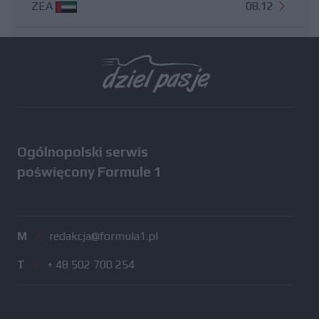
ZEA
08.12
Wszystkie testy
Ogólnopolski serwis
poświęcony Formule 1
M
/
redakcja@formula1.pl
T
/
+ 48 502 700 254