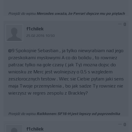
Przejdź do wpisu
Mercedes uważa, że Ferrari depcze mu po piętach
0
f1chilek
25.02.2016 10:50
@9 Spokojnie Sebastian , ja tylko niewyrabiam nad jego
przeskokami myslowymi A co do bolidu , to rowniez
patrzac tylko na gole czasy ( jak Ty) mozna dojsc do
wniosku ze Merc jest wolniejszy o 0.5 s wzgledem
zeszlorocznych testow . Wiec sie Ciebie pytam jaki sens
maja Twoje przemyslenia , bo jak sadze Ty rowniez nie
wierzysz w regres zespolu z Brackley?
Przejdź do wpisu
Raikkonen: SF16-H jest lepszy od poprzednika
0
f1chilek