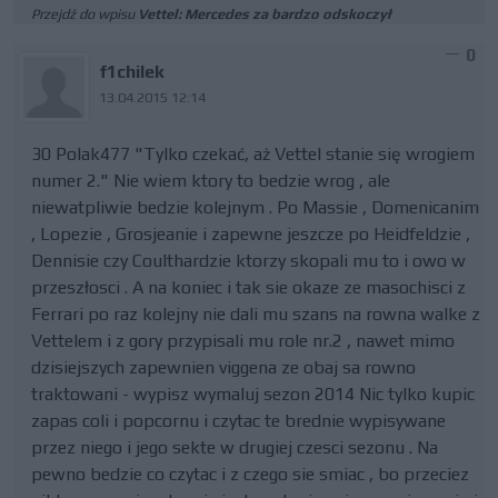
Przejdź do wpisu
Vettel: Mercedes za bardzo odskoczył
0
f1chilek
13.04.2015 12:14
30 Polak477 "Tylko czekać, aż Vettel stanie się wrogiem
numer 2." Nie wiem ktory to bedzie wrog , ale
niewatpliwie bedzie kolejnym . Po Massie , Domenicanim
, Lopezie , Grosjeanie i zapewne jeszcze po Heidfeldzie ,
Dennisie czy Coulthardzie ktorzy skopali mu to i owo w
przeszłosci . A na koniec i tak sie okaze ze masochisci z
Ferrari po raz kolejny nie dali mu szans na rowna walke z
Vettelem i z gory przypisali mu role nr.2 , nawet mimo
dzisiejszych zapewnien viggena ze obaj sa rowno
traktowani - wypisz wymaluj sezon 2014 Nic tylko kupic
zapas coli i popcornu i czytac te brednie wypisywane
przez niego i jego sekte w drugiej czesci sezonu . Na
pewno bedzie co czytac i z czego sie smiac , bo przeciez