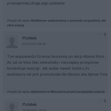
przynajmniej druga jego polowke
Przejdź do wpisu
Raikkonen zadowolony z powrotu na podium, ale
chce więcej
0
f1chilek
20.04.2015 06:40
Ton wypowiedzi Grzesia bezcenny po akcji Alonso Kimi .
Az zal ze ktos taki niekumaty i nieznajacy przepisow
komentuje wyscigi . Jak widac nawet bolid o 2s
wolniejszy nie jest przeszkoda dla Alonso aby lyknac Fina
Przejdź do wpisu
Optymizm w McLarenie przed europejską częścią
0
f1chilek
19.04.2015 14:14