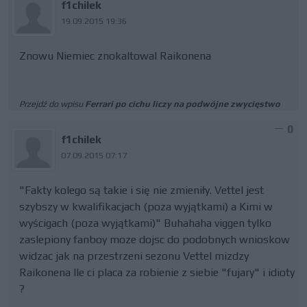
f1chilek
19.09.2015 19:36
Znowu Niemiec znokaltowal Raikonena
Przejdź do wpisu
Ferrari po cichu liczy na podwójne zwycięstwo
0
f1chilek
07.09.2015 07:17
"Fakty kolego są takie i się nie zmieniły. Vettel jest
szybszy w kwalifikacjach (poza wyjątkami) a Kimi w
wyścigach (poza wyjątkami)" Buhahaha viggen tylko
zaslepiony fanboy moze dojsc do podobnych wnioskow
widzac jak na przestrzeni sezonu Vettel mizdzy
Raikonena Ile ci placa za robienie z siebie "fujary" i idioty
?