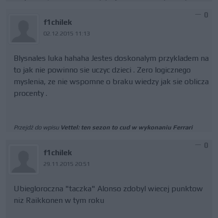
0
f1chilek
02.12.2015 11:13
Blysnales luka hahaha Jestes doskonalym przykladem na
to jak nie powinno sie uczyc dzieci . Zero logicznego
myslenia, ze nie wspomne o braku wiedzy jak sie oblicza
procenty .
Przejdź do wpisu
Vettel: ten sezon to cud w wykonaniu Ferrari
0
f1chilek
29.11.2015 20:51
Ubiegloroczna "taczka" Alonso zdobyl wiecej punktow
niz Raikkonen w tym roku