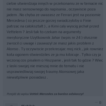
ciebie utwierdzaja innych w przekonaniu ze w temacie nic
nie masz sensownego do napisania , oczywiscie poza
jadem . No chyba ze uwazasz ze Ferrari jest na poziomie
Mercedesa ( co jeszcze gorzej swiadczyloby o Finie
patrzac na caloksztalt ) , a Kimi caly wyscig jechał przed
Vettelem ? Jesli tak to czekam na argumenty
merytoryczne Uzytkownik Jahar (wpis nr 24 ) słusznie
zwrocil ci uwage i zauwazyl ze masz jakis problem z
Alonso . Ty oczywiscie przekrecajac moj nick , jak rowniez
kota ogonem stwierdziles ze ja mu kibicuje . Tylko czy ja
wczoraj cos pisalem o Hiszpanie , jesli tak to gdzie ? Wiec
z laski swojej nie mieszaj mnie do tematu i nie
usprawiedliwiaj swojej traumy Alonsowej jaka
niewatpliwie posiadasz .
Przejdź do wpisu
Vettel: Mercedes za bardzo odskoczył
0