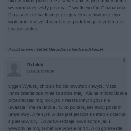
nikt w rownej walce nie jest w stanie w jego mniemaniu i
wspomnianej sekty pokonac " wielkiego Fina" hahahaha
Dla jasnosci z wiekszego przejrzalem archiwum z jego
wpisami i musze stwierdzic ze podobnego oszoloma za
swieca szukac
Przejdź do wpisu
Vettel: Mercedes za bardzo odskoczył
0
f1chilek
13.04.2015 08:58
viggen Wyluzuj chlopie bo cie krwotok chwyci . Masz
innne zdanie ode mnie to sobie miej . Ale na miłosc Boska
przekrecajac moj nick jak z reszta innych gdyz nie
uwazaja Fina za Bozka , tylko pokazujesz swoj poziom
umyslowy . A ten jak widze jest jeszcze na etapie dziecka
z piaskownicy . Co potwierdzaja rowniez ton jak i
wywody na moj temat we wpisie nr 14 . A co gorsze dla