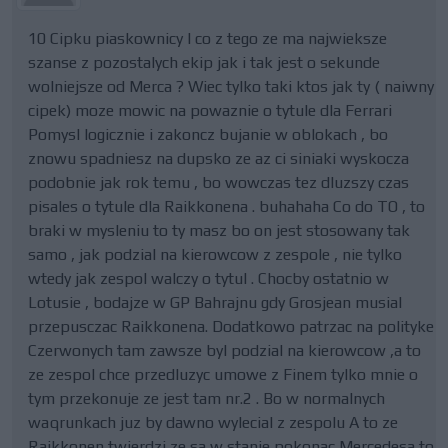
10 Cipku piaskownicy I co z tego ze ma najwieksze
szanse z pozostalych ekip jak i tak jest o sekunde
wolniejsze od Merca ? Wiec tylko taki ktos jak ty ( naiwny
cipek) moze mowic na powaznie o tytule dla Ferrari
Pomysl logicznie i zakoncz bujanie w oblokach , bo
znowu spadniesz na dupsko ze az ci siniaki wyskocza
podobnie jak rok temu , bo wowczas tez dluzszy czas
pisales o tytule dla Raikkonena . buhahaha Co do TO , to
braki w mysleniu to ty masz bo on jest stosowany tak
samo , jak podzial na kierowcow z zespole , nie tylko
wtedy jak zespol walczy o tytul . Chocby ostatnio w
Lotusie , bodajze w GP Bahrajnu gdy Grosjean musial
przepusczac Raikkonena. Dodatkowo patrzac na polityke
Czerwonych tam zawsze byl podzial na kierowcow ,a to
ze zespol chce przedluzyc umowe z Finem tylko mnie o
tym przekonuje ze jest tam nr.2 . Bo w normalnych
waqrunkach juz by dawno wylecial z zespolu A to ze
Raikkonen twierdzi ze sa w stanie pokonac Mercedesa to