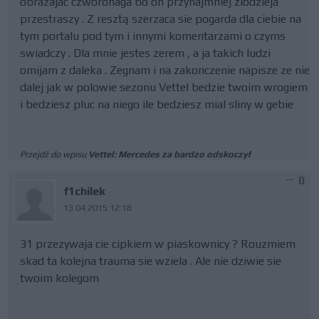
obrazajac czworonaga bo on przynajmniej zlodzieja
przestraszy . Z resztą szerzaca sie pogarda dla ciebie na
tym portalu pod tym i innymi komentarzami o czyms
swiadczy . Dla mnie jestes zerem , a ja takich ludzi
omijam z daleka . Zegnam i na zakonczenie napisze ze nie
dalej jak w polowie sezonu Vettel bedzie twoim wrogiem
i bedziesz pluc na niego ile bedziesz mial sliny w gebie
Przejdź do wpisu
Vettel: Mercedes za bardzo odskoczył
0
f1chilek
13.04.2015 12:18
31 przezywaja cie cipkiem w piaskownicy ? Rouzmiem
skad ta kolejna trauma sie wziela . Ale nie dziwie sie
twoim kolegom