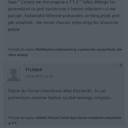
taaa " Cezary nie ma pojęcia o F1 :) " tylko dlatego bo
powiedzial co jest sprzeczne z twoim zdaniem i ci nie
pasuje . buhahaha Wlasnie pokazales ze twoj jezyk jest
jak smietnik . Ale moze chociaz zeby umyj bo strasznie
jedzie
Przejdź do wpisu
Raikkonen zadowolony z powrotu na podium, ale
chce więcej
0
f1chilek
20.04.2015 16:03
Dajcie do Ferrari Hamitona albo Ricciardo , to po
pierwszym sezonie bedzie szukal nowego zespolu .
Przejdź do wpisu
Vettel: Ferrari może być moim ostatnim zespołem
w F1