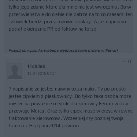
tylko jego zdanie ktore dla mnie nie jest wyrocznia . Bo w
przeciwienstwie do ciebie nie patrze na to co czasami ten
czlowiek bredzi przez rozowe okulary . A juz napewno
potrafie odroznic PR od faktow na torze
Przejdź do wpisu
Arrivabene wyklucza team orders w Ferrari
0
f1chilek
15.04.2015 07:54
7 napisanie ze jestes naiwny to za malo . Ty po prostu
jestes cipkiem z piaskownicy . Bo tylko taka osoba moze
myslec na powaznie o tytule dla kierowcy Ferrari widzac
przewage Merca . Oraz tylko cipek moze wierzyc w rowne
traktowanie kierowcow . Wczesniej czy pozniej twoja
trauma z Hiszpani 2014 powroci .