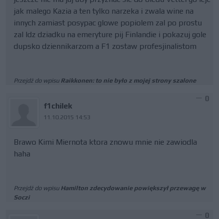
jak malego Kazia a ten tylko narzeka i zwala wine na
innych zamiast posypac glowe popiolem zal po prostu
zal Idz dziadku na emeryture pij Finlandie i pokazuj gole
dupsko dziennikarzom a F1 zostaw profesjinalistom
Przejdź do wpisu
Raikkonen: to nie było z mojej strony szalone
0
f1chilek
11.10.2015 14:53
Brawo Kimi Miernota ktora znowu mnie nie zawiodla
haha
Przejdź do wpisu
Hamilton zdecydowanie powiększył przewagę w
Soczi
0