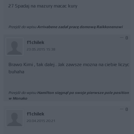
27 Spadaj na mazury macac kury
Przejdź do wpisu
Arrivabene zadał pracę domową Raikkonenowi
0
f1chilek
23.05.2015 15:38
Brawo Kimi , tak dalej . Jak zawsze mozna na ciebie liczyc
buhaha
Przejdź do wpisu
Hamilton sięgnął po swoje pierwsze pole position
w Monako
0
f1chilek
20.04.2015 20:21