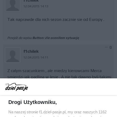
f1chilek
12.04.2015 14:13
Tak naprawde dla nich sezon zacznie sie od Europy .
Przejdź do wpisu
Button: źle oceniłem sytuację
0
f1chilek
12.04.2015 14:11
Z calym szacunkiem , ale miedzy kierowcami Merca
smierdzi jak padlina w lesie . A nie tak dawno byli takimi
przyjaciolmi Ciekaw jestem kiedy w Ferrari bedzie
podobnie i koledzy z maranello zacznal sobie skakac do
gardla ?
Drogi Użytkowniku,
Na naszej stronie f1.dziel-pasje.pl, my oraz naszych 1162
Przejdź do wpisu
Wolff: po odprawie atmosfera została oczyszczona