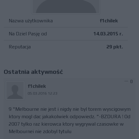
Nazwa użytkownika
f1chilek
Na Dziel Pasję od
14.03.2015 r.
Reputacja
29 pkt.
Ostatnia aktywność
0
f1chilek
05.03.2016 12:23
9 "Melbourne nie jest i nigdy nie byl torem wyscigowym
ktory mogl dac jakakolwiek odpowiedz. "-BZDURA ! Od
2007 tylko raz kierowca ktory wygrywal czasowke w
Melbournei nie zdobyl tytulu