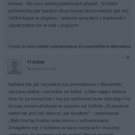
kolano . Ale pisz wiecej podobnych glupot , to tylko
potwierdza jak bardzo cierpi twoja dusza widzac jak mu
Vettel kopie w dupsko - wlasnie wrocilem z biedronki i
zapatrzylem sie w cole i popcorn
Przejdź do wpisu
Vettel: najważniejsze, że rozdzieliliśmy Mercedesa
0
f1chilek
18.04.2015 11:05
hahaha tak jak myslalem juz primadonna z Maranello
zaczyna plakac i narzekac na bolid , a taki viggen bedzie
brac to za wyrocznie i ma juz wytlumaczenie dlaczego Fin
dzisiaj znowu dostanie w dupsko od Vettela „Oczywiście
nadal nie jest tak dobrze, jak liczyłem". - powiedział.
„Było trochę trudno wieczorem z ustawieniami.
Zmagałem się z bolidem w paru miejscach i musimy
zobaczyć, co możemy z tym zrobić. Wciąż musimy