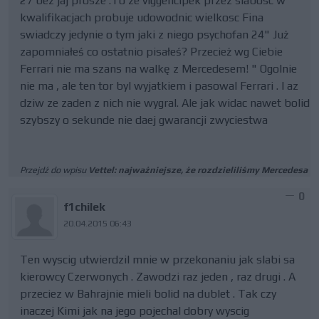
27 bez jaj prosze .To ze viggencipek przez slabosc w
kwalifikacjach probuje udowodnic wielkosc Fina
swiadczy jedynie o tym jaki z niego psychofan 24" Już
zapomniałeś co ostatnio pisałeś? Przecież wg Ciebie
Ferrari nie ma szans na walkę z Mercedesem! " Ogolnie
nie ma , ale ten tor byl wyjatkiem i pasowal Ferrari . I az
dziw ze zaden z nich nie wygral. Ale jak widac nawet bolid
szybszy o sekunde nie daej gwarancji zwyciestwa
Przejdź do wpisu
Vettel: najważniejsze, że rozdzieliliśmy Mercedesa
0
f1chilek
20.04.2015 06:43
Ten wyscig utwierdzil mnie w przekonaniu jak slabi sa
kierowcy Czerwonych . Zawodzi raz jeden , raz drugi . A
przeciez w Bahrajnie mieli bolid na dublet . Tak czy
inaczej Kimi jak na jego pojechal dobry wyscig