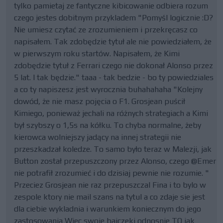
tylko pamietaj ze fantyczne kibicowanie odbiera rozum
czego jestes dobitnym przykladem "Pomyśl logicznie :D?
Nie umiesz czytać ze zrozumieniem i przekręcasz co
napisałem. Tak zdobędzie tytuł ale nie powiedziałem, że
w pierwszym roku startów. Napisałem, że Kimi
zdobędzie tytuł z Ferrari czego nie dokonał Alonso przez
5 lat. I tak będzie." taaa - tak bedzie - bo ty powiedziales
a co ty napiszesz jest wyrocznia buhahahaha "Kolejny
dowód, że nie masz pojęcia o F1. Grosjean puścił
Kimiego, ponieważ jechali na różnych strategiach a Kimi
był szybszy o 1,5s na kółku. To chyba normalne, żeby
kierowca wolniejszy jadący na innej strategii nie
przeszkadzał koledze. To samo było teraz w Malezji, jak
Button został przepuszczony przez Alonso, czego @Emer
nie potrafił zrozumieć i do dzisiaj pewnie nie rozumie. "
Przeciez Grosjean nie raz przepuszczal Fina i to bylo w
zespole ktory nie mail szans na tytul a co zdaje sie jest
dla ciebie wykladnia i warunkiem koniecznym do jego
zastosowania Wiec swoje bajczeki odnosnie TO jak