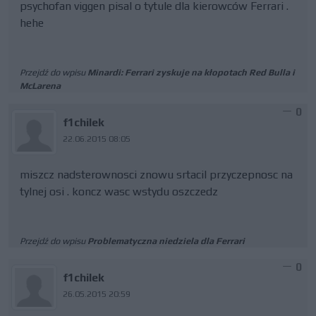
psychofan viggen pisal o tytule dla kierowców Ferrari .
hehe
Przejdź do wpisu
Minardi: Ferrari zyskuje na kłopotach Red Bulla i
McLarena
0
f1chilek
22.06.2015 08:05
miszcz nadsterownosci znowu srtacil przyczepnosc na
tylnej osi . koncz wasc wstydu oszczedz
Przejdź do wpisu
Problematyczna niedziela dla Ferrari
0
f1chilek
26.05.2015 20:59