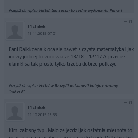
Przejdź do wpisu
Vettel: ten sezon to cud w wykonaniu Ferrari
0
f1chilek
16.11.2015 07:01
Fani Raikkoena kloca sie nawet z czysta matematyka I jak
im wygodniej to wmowia ze 13/18 = 12/17 A przeciez
ulamki sa tak proste tylko trzeba dobrze policzyc
Przejdź do wpisu
Vettel w Brazylii ustanowił kolejny drobny
"rekord"
0
f1chilek
11.10.2015 18:35
Kimi zalosny typ . Malo ze jezdzi jak ostatnia miernota to
jeszcze nie ma jaj aby przyznac sie do bledu Vettel go leje