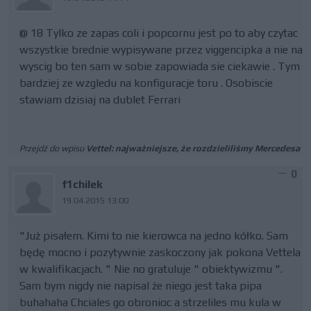
@ 18 Tylko ze zapas coli i popcornu jest po to aby czytac
wszystkie brednie wypisywane przez viggencipka a nie na
wyscig bo ten sam w sobie zapowiada sie ciekawie . Tym
bardziej ze wzgledu na konfiguracje toru . Osobiscie
stawiam dzisiaj na dublet Ferrari
Przejdź do wpisu
Vettel: najważniejsze, że rozdzieliliśmy Mercedesa
0
f1chilek
19.04.2015 13:00
"Już pisałem. Kimi to nie kierowca na jedno kółko. Sam
będę mocno i pozytywnie zaskoczony jak pokona Vettela
w kwalifikacjach. " Nie no gratuluje " obiektywizmu ".
Sam bym nigdy nie napisal że niego jest taka pipa
buhahaha Chciales go obronioc a strzeliles mu kula w