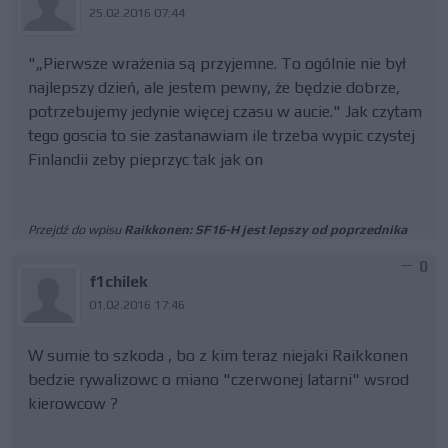
25.02.2016 07:44
"„Pierwsze wrażenia są przyjemne. To ogólnie nie był
najlepszy dzień, ale jestem pewny, że będzie dobrze,
potrzebujemy jedynie więcej czasu w aucie." Jak czytam
tego goscia to sie zastanawiam ile trzeba wypic czystej
Finlandii zeby pieprzyc tak jak on
Przejdź do wpisu
Raikkonen: SF16-H jest lepszy od poprzednika
0
f1chilek
01.02.2016 17:46
W sumie to szkoda , bo z kim teraz niejaki Raikkonen
bedzie rywalizowc o miano "czerwonej latarni" wsrod
kierowcow ?