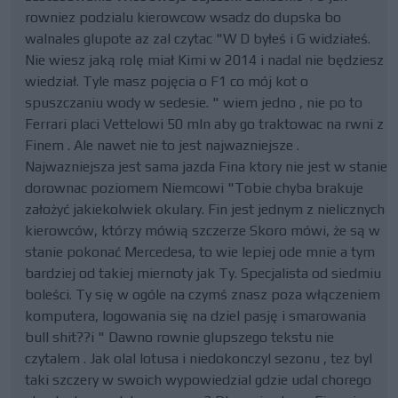
rowniez podzialu kierowcow wsadz do dupska bo
walnales glupote az zal czytac "W D byłeś i G widziałeś.
Nie wiesz jaką rolę miał Kimi w 2014 i nadal nie będziesz
wiedział. Tyle masz pojęcia o F1 co mój kot o
spuszczaniu wody w sedesie. " wiem jedno , nie po to
Ferrari placi Vettelowi 50 mln aby go traktowac na rwni z
Finem . Ale nawet nie to jest najwazniejsze .
Najwazniejsza jest sama jazda Fina ktory nie jest w stanie
dorownac poziomem Niemcowi "Tobie chyba brakuje
założyć jakiekolwiek okulary. Fin jest jednym z nielicznych
kierowców, którzy mówią szczerze Skoro mówi, że są w
stanie pokonać Mercedesa, to wie lepiej ode mnie a tym
bardziej od takiej miernoty jak Ty. Specjalista od siedmiu
boleści. Ty się w ogóle na czymś znasz poza włączeniem
komputera, logowania się na dziel pasję i smarowania
bull shit??i " Dawno rownie glupszego tekstu nie
czytalem . Jak olal lotusa i niedokonczyl sezonu , tez byl
taki szczery w swoich wypowiedzial gdzie udal chorego