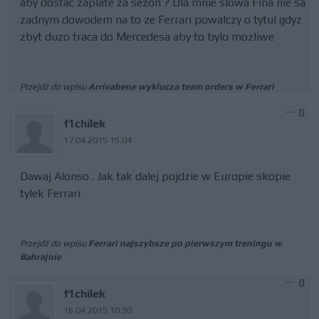
aby dostac zaplate za sezon ? Dla mnie slowa Fina nie sa
zadnym dowodem na to ze Ferrari powalczy o tytul gdyz
zbyt duzo traca do Mercedesa aby to bylo mozliwe
Przejdź do wpisu
Arrivabene wyklucza team orders w Ferrari
0
f1chilek
17.04.2015 15:04
Dawaj Alonso . Jak tak dalej pojdzie w Europie skopie
tylek Ferrari
Przejdź do wpisu
Ferrari najszybsze po pierwszym treningu w
Bahrajnie
0
f1chilek
16.04.2015 10:30