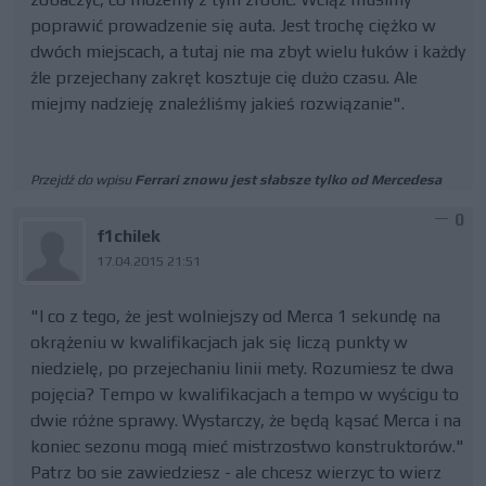
poprawić prowadzenie się auta. Jest trochę ciężko w
dwóch miejscach, a tutaj nie ma zbyt wielu łuków i każdy
źle przejechany zakręt kosztuje cię dużo czasu. Ale
miejmy nadzieję znaleźliśmy jakieś rozwiązanie".
Przejdź do wpisu
Ferrari znowu jest słabsze tylko od Mercedesa
0
f1chilek
17.04.2015 21:51
"I co z tego, że jest wolniejszy od Merca 1 sekundę na
okrążeniu w kwalifikacjach jak się liczą punkty w
niedzielę, po przejechaniu linii mety. Rozumiesz te dwa
pojęcia? Tempo w kwalifikacjach a tempo w wyścigu to
dwie różne sprawy. Wystarczy, że będą kąsać Merca i na
koniec sezonu mogą mieć mistrzostwo konstruktorów."
Patrz bo sie zawiedziesz - ale chcesz wierzyc to wierz